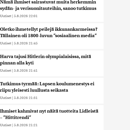
Nämä ihmiset sairastuvat muita herkemmin
sydän- ja verisuonitauteihin, sanoo tutkimus
Uutiset
|
5.8.2026 22:01
Oletko ihmetellyt peilejä ikkunankarmeissa?
Tällainen oli 1800-luvun ”sosiaalinen media”
Uutiset
|
5.8.2026 21:45
Harva tajusi Hitlerin olympialaisissa, mitä
pinnan alla kyti
Uutiset
|
5.8.2026 21:41
Tutkimus tyrmää: Lapsen koulumenestys ei
riipu yleisesti luullusta seikasta
Uutiset
|
5.8.2026 21:31
Ihmiset kahmivat nyt näitä tuotteita Lidleistä
– ”Hittitrendi”
Uutiset
|
5.8.2026 21:21