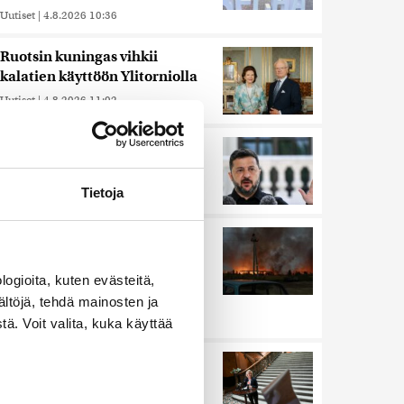
Uutiset
|
4.8.2026 10:36
Ruotsin kuningas vihkii
kalatien käyttöön Ylitorniolla
Uutiset
|
4.8.2026 11:02
Zelenskyi erotti Ukrainan
Yhdysvaltain-suurlähettilään
Uutiset
|
4.8.2026 8:01
Tietoja
Ukrainan mukaan yhtään
Venäjän ohjusta ei kyetty
pudottamaan iskussa, jossa
ogioita, kuten evästeitä,
kuoli toistakymmentä ihmistä
ältöjä, tehdä mainosten ja
Uutiset
|
5.8.2026 9:21
ä. Voit valita, kuka käyttää
Sisäministeri Rantanen:
Lausuntoni Espanjan
erottamisesta Schengen-