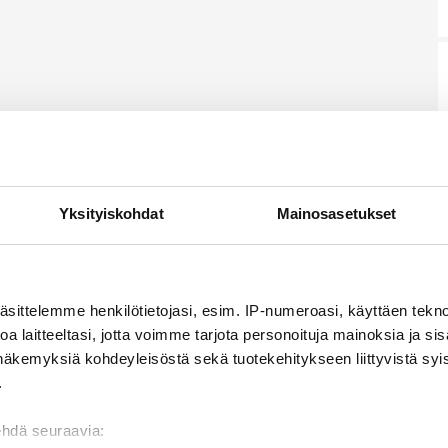
Yksityiskohdat
Mainosasetukset
äsittelemme henkilötietojasi, esim. IP-numeroasi, käyttäen teknol
a laitteeltasi, jotta voimme tarjota personoituja mainoksia ja sis
näkemyksiä kohdeyleisöstä sekä tuotekehitykseen liittyvistä syist
.
ehdä seuraavia: