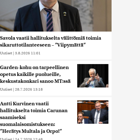
Savola vaatii hallitukselta välittömiä toimia
sikaruttotilanteeseen – ”Viipymättä”
Uutiset
|
3.8.2026 11:01
Garden-kohu on tarpeellinen
opetus kaikille puolueille,
keskustakonkari sanoo MT:ssä
Uutiset
|
28.7.2026 13:18
Antti Kurvinen vaatii
hallitukselta toimia Carunan
saamiseksi
suomalaisomistukseen:
”Herätys Multala ja Orpo!”
Uutiset
|
24.7.2026 12:48