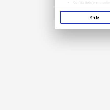
Kerätä tietoja maantie
Tunnistaa laitteesi s
Lue lisää siitä, miten henkilö
Kiellä
suostumustasi tai peruuttaa 
Käytämme evästeitä tarjoama
ja kävijämäärämme analysoim
kumppaneillemme tietoja siitä
olet antanut heille tai joita 