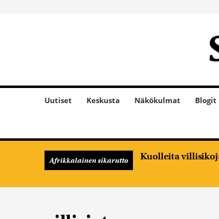
Uutiset
Keskusta
Näkökulmat
Blogit
Kuolleita villisik
Afrikkalainen sikarutto