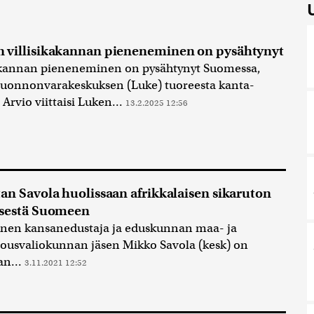
 villisikakannan pieneneminen on pysähtynyt
kakannan pieneneminen on pysähtynyt Suomessa,
Luonnonvarakeskuksen (Luke) tuoreesta kanta-
 Arvio viittaisi Luken...
13.2.2025 12:56
an Savola huolissaan afrikkalaisen sikaruton
isestä Suomeen
inen kansanedustaja ja eduskunnan maa- ja
ousvaliokunnan jäsen Mikko Savola (kesk) on
an...
3.11.2021 12:52