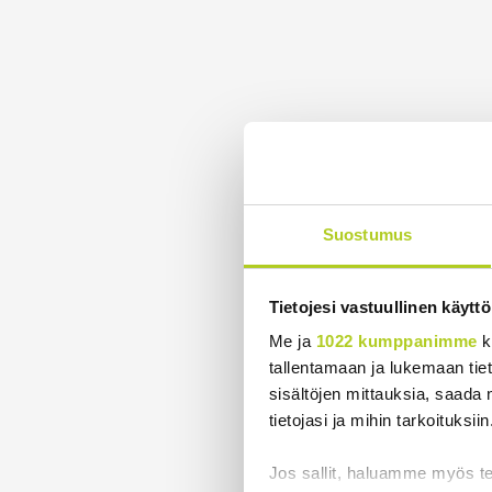
Suostumus
Tietojesi vastuullinen käyttö
Me ja
1022 kumppanimme
k
tallentamaan ja lukemaan tieto
sisältöjen mittauksia, saada 
tietojasi ja mihin tarkoituksiin
Jos sallit, haluamme myös t