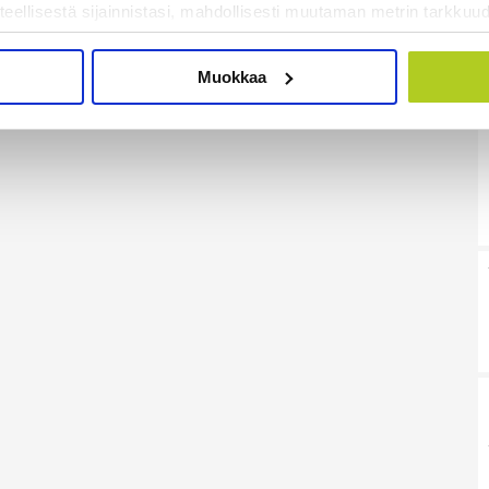
teellisestä sijainnistasi, mahdollisesti muutaman metrin tarkkuud
kannaamalla sen ominaispiirteitä aktiivisesti (sormenjäljen muod
tietojasi käsitellään ja miten voit määrittää asetuksesi
tiedot-osi
Muokkaa
sen milloin vain evästeilmoituksessa.
mme sisällön ja mainosten räätälöimiseen, sosiaalisen median
iseen. Lisäksi jaamme sosiaalisen median, mainosalan ja analy
, miten käytät sivustoamme. Kumppanimme voivat yhdistää näitä t
on kerätty, kun olet käyttänyt heidän palvelujaan. Tietoja saatetaan