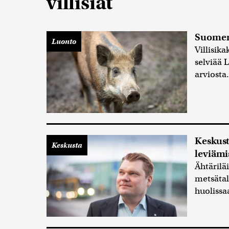
villisiat
Suomen
Luonto
Villisi
selviää 
arviosta.
Keskust
Keskusta
leviäm
Ähtärilä
metsätal
huolissa