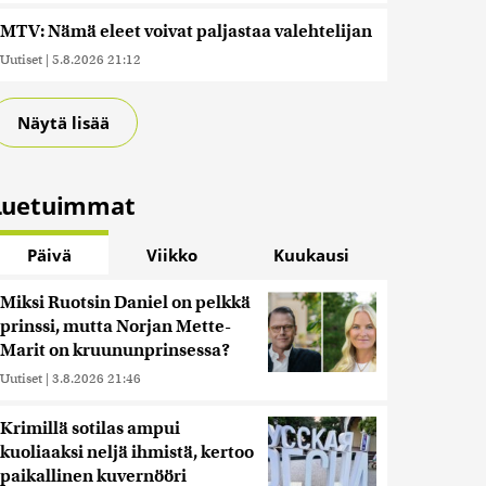
MTV: Nämä eleet voivat paljastaa valehtelijan
Uutiset
|
5.8.2026 21:12
Näytä lisää
Luetuimmat
Päivä
Viikko
Kuukausi
Miksi Ruotsin Daniel on pelkkä
prinssi, mutta Norjan Mette-
Marit on kruununprinsessa?
Uutiset
|
3.8.2026 21:46
Krimillä sotilas ampui
kuoliaaksi neljä ihmistä, kertoo
paikallinen kuvernööri