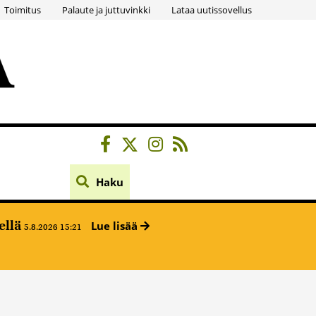
Toimitus
Palaute ja juttuvinkki
Lataa uutissovellus
Haku
ellä
Lue lisää
5.8.2026 15:21