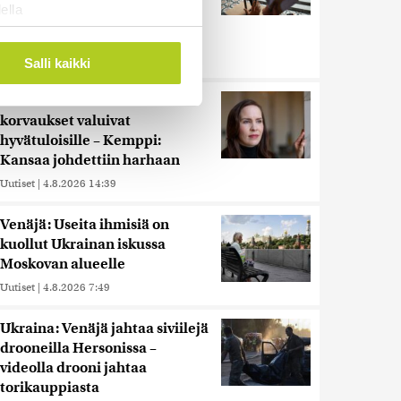
ella
alueesta oli Suomen
ostaminen)
sisäministerin puhetta
ossa
. Voit muuttaa
Uutiset
|
4.8.2026 15:07
Salli kaikki
Hammashoidon Kela-
korvaukset valuivat
 ominaisuuksien tukemiseen
hyvätuloisille – Kemppi:
tiikka-alan
Kansaa johdettiin harhaan
ietoja muihin tietoihin, joita
Uutiset
|
4.8.2026 14:39
 myös siirtää ulkomaille.
Venäjä: Useita ihmisiä on
kuollut Ukrainan iskussa
Moskovan alueelle
Uutiset
|
4.8.2026 7:49
Ukraina: Venäjä jahtaa siviilejä
drooneilla Hersonissa –
videolla drooni jahtaa
torikauppiasta