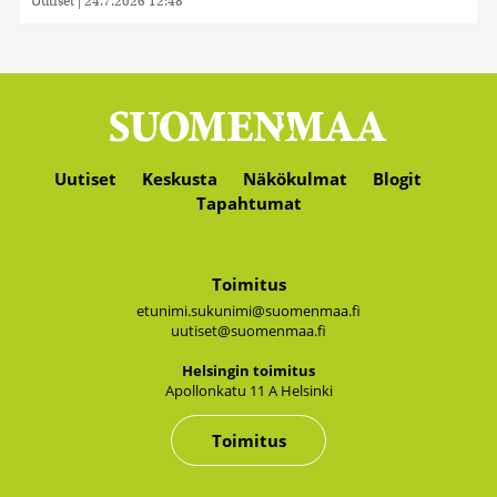
Uutiset
|
24.7.2026 12:48
Uutiset
Keskusta
Näkökulmat
Blogit
Tapahtumat
Toimitus
etunimi.sukunimi@suomenmaa.fi
uutiset@suomenmaa.fi
Hel­sin­gin toi­mi­tus
Apol­lon­ka­tu 11 A Hel­sin­ki
Toimitus