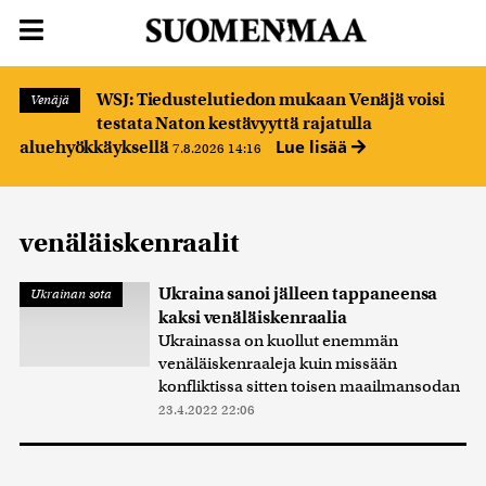
WSJ: Tiedustelutiedon mukaan Venäjä voisi
Venäjä
testata Naton kestävyyttä rajatulla
Lue lisää
aluehyökkäyksellä
7.8.2026 14:16
venäläiskenraalit
Ukraina sanoi jälleen tappaneensa
Ukrainan sota
kaksi venäläiskenraalia
Ukrainassa on kuollut enemmän
venäläiskenraaleja kuin missään
konfliktissa sitten toisen maailmansodan
23.4.2022 22:06