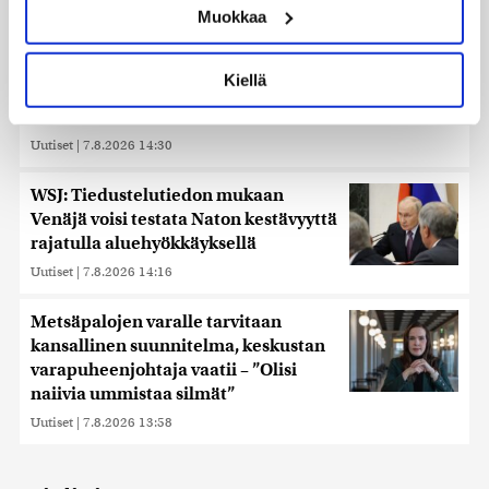
Muokkaa
muodostaminen)
Lue lisää siitä, miten henkilötietojasi käsitellään ja miten
voit määrittää asetuksesi
tiedot-osiossa
. Voit muuttaa
Kiellä
suostumustasi tai peruuttaa sen milloin vain
Somejättejä vaaditaan vastuuseen riippuvuuden
evästeilmoituksessa.
aiheuttamisesta
Uutiset
|
7.8.2026 14:30
Käytämme evästeitä tarjoamamme sisällön ja mainosten
räätälöimiseen, sosiaalisen median ominaisuuksien
WSJ: Tiedustelutiedon mukaan
tukemiseen ja kävijämäärämme analysoimiseen. Lisäksi
Venäjä voisi testata Naton kestävyyttä
jaamme sosiaalisen median, mainosalan ja analytiikka-
rajatulla aluehyökkäyksellä
alan kumppaneillemme tietoja siitä, miten käytät
Uutiset
|
7.8.2026 14:16
sivustoamme. Kumppanimme voivat yhdistää näitä
tietoja muihin tietoihin, joita olet antanut heille tai joita on
kerätty, kun olet käyttänyt heidän palvelujaan. Tietoja
Metsäpalojen varalle tarvitaan
saatetaan myös siirtää ulkomaille.
kansallinen suunnitelma, keskustan
varapuheenjohtaja vaatii – ”Olisi
naiivia ummistaa silmät”
Uutiset
|
7.8.2026 13:58