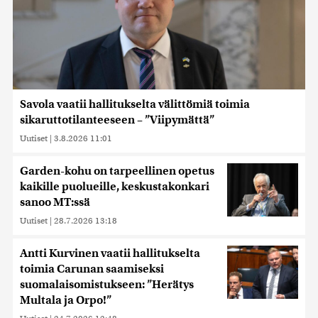
Savola vaatii hallitukselta välittömiä toimia
sikaruttotilanteeseen – ”Viipymättä”
Uutiset
|
3.8.2026 11:01
Garden-kohu on tarpeellinen opetus
kaikille puolueille, keskustakonkari
sanoo MT:ssä
Uutiset
|
28.7.2026 13:18
Antti Kurvinen vaatii hallitukselta
toimia Carunan saamiseksi
suomalaisomistukseen: ”Herätys
Multala ja Orpo!”