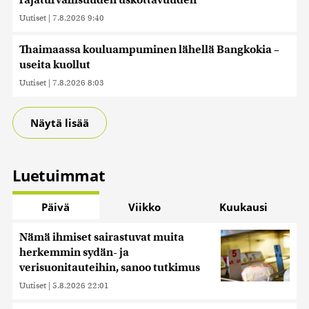
rajaturvallisuuden uskottavuuden
Uutiset
|
7.8.2026 9:40
Thaimaassa kouluampuminen lähellä Bangkokia –
useita kuollut
Uutiset
|
7.8.2026 8:03
Näytä lisää
Luetuimmat
Päivä
Viikko
Kuukausi
Nämä ihmiset sairastuvat muita
herkemmin sydän- ja
verisuonitauteihin, sanoo tutkimus
Uutiset
|
5.8.2026 22:01