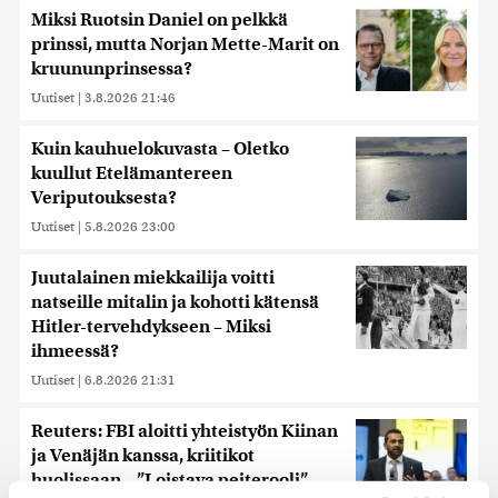
Miksi Ruotsin Daniel on pelkkä
prinssi, mutta Norjan Mette-Marit on
kruununprinsessa?
Uutiset
|
3.8.2026 21:46
Kuin kauhuelokuvasta – Oletko
kuullut Etelämantereen
Veriputouksesta?
Uutiset
|
5.8.2026 23:00
Juutalainen miekkailija voitti
natseille mitalin ja kohotti kätensä
Hitler-tervehdykseen – Miksi
ihmeessä?
Uutiset
|
6.8.2026 21:31
Reuters: FBI aloitti yhteistyön Kiinan
ja Venäjän kanssa, kriitikot
huolissaan – ”Loistava peiterooli”