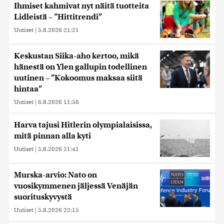
Ihmiset kahmivat nyt näitä tuotteita
Lidleistä – ”Hittitrendi”
Uutiset
|
5.8.2026 21:21
Keskustan Siika-aho kertoo, mikä
hänestä on Ylen gallupin todellinen
uutinen – ”Kokoomus maksaa siitä
hintaa”
Uutiset
|
6.8.2026 11:56
Harva tajusi Hitlerin olympialaisissa,
mitä pinnan alla kyti
Uutiset
|
5.8.2026 21:41
Murska-arvio: Nato on
vuosikymmenen jäljessä Venäjän
suorituskyvystä
Uutiset
|
5.8.2026 22:15