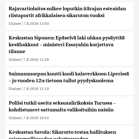
Rajavartiolaitos sulkee loputkin itärajan esteaidan
riistaportit afrikkalaisen sikaruton vuoksi
Uutiset
|
7.8.2026 12:03
Keskustan Siponen: Epäselvä laki uhkaa pysäyttää
kesähakkuut – ministeri Essayahin korjattava
tilanne
Uutiset
|
7.8.2026 11:59
Saimaannorpan kuutti kuoli kalaverkkoon Liperissä
– jo vuoden 12:s tietoon tullut pyydyskuolema
Uutiset
|
7.8.2026 11:19
Poliisi tutkii useita seksuaalirikoksia Turussa –
kohdistuneet sattumalta valikoituihin naisiin
Uutiset
|
7.8.2026 10:55
Keskustan Savola: Sikarutto testaa hallituksen