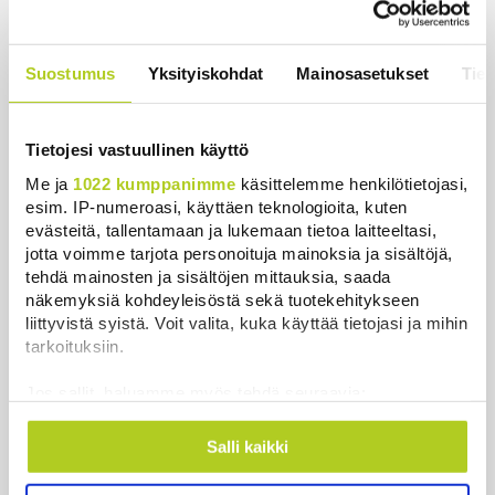
Uutiset
|
5.8.2026 22:07
Khamenein kanssa viestiminen on
Suostumus
Yksityiskohdat
Mainosasetukset
Tiet
vaikeaa, sanoo Iranin presidentti
Uutiset
|
6.8.2026 0:58
Tietojesi vastuullinen käyttö
Me ja
1022 kumppanimme
käsittelemme henkilötietojasi,
esim. IP-numeroasi, käyttäen teknologioita, kuten
evästeitä, tallentamaan ja lukemaan tietoa laitteeltasi,
Uutiset
jotta voimme tarjota personoituja mainoksia ja sisältöjä,
tehdä mainosten ja sisältöjen mittauksia, saada
näkemyksiä kohdeyleisöstä sekä tuotekehitykseen
Uusimmat
Luetuimmat
liittyvistä syistä. Voit valita, kuka käyttää tietojasi ja mihin
tarkoituksiin.
Jos sallit, haluamme myös tehdä seuraavia:
Kerätä tietoja maantieteellisestä sijainnistasi,
mahdollisesti muutaman metrin tarkkuudella
Salli kaikki
Tunnistaa laitteesi skannaamalla sen
ominaispiirteitä aktiivisesti (sormenjäljen