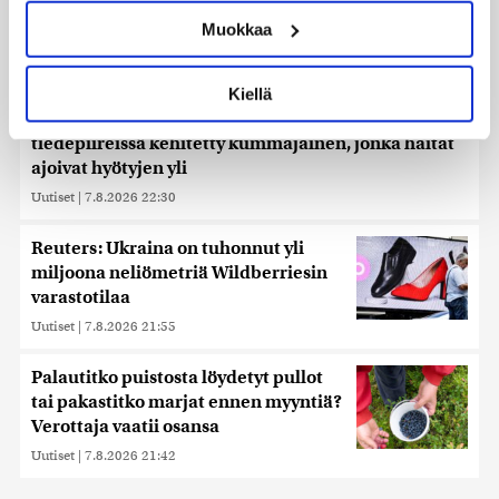
ominaispiirteitä aktiivisesti (sormenjäljen
Muokkaa
muodostaminen)
Lue lisää siitä, miten henkilötietojasi käsitellään ja miten
voit määrittää asetuksesi
tiedot-osiossa
. Voit muuttaa
Kiellä
suostumustasi tai peruuttaa sen milloin vain
Ehtisitkö kosia sekunnissa? – Karkaussekunti on
evästeilmoituksessa.
tiedepiireissä kehitetty kummajainen, jonka haitat
ajoivat hyötyjen yli
Käytämme evästeitä tarjoamamme sisällön ja mainosten
räätälöimiseen, sosiaalisen median ominaisuuksien
Uutiset
|
7.8.2026 22:30
tukemiseen ja kävijämäärämme analysoimiseen. Lisäksi
jaamme sosiaalisen median, mainosalan ja analytiikka-
Reuters: Ukraina on tuhonnut yli
alan kumppaneillemme tietoja siitä, miten käytät
miljoona neliömetriä Wildberriesin
sivustoamme. Kumppanimme voivat yhdistää näitä
varastotilaa
tietoja muihin tietoihin, joita olet antanut heille tai joita on
Uutiset
|
7.8.2026 21:55
kerätty, kun olet käyttänyt heidän palvelujaan. Tietoja
saatetaan myös siirtää ulkomaille.
Palautitko puistosta löydetyt pullot
tai pakastitko marjat ennen myyntiä?
Verottaja vaatii osansa
Uutiset
|
7.8.2026 21:42