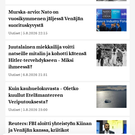
Murska-arvio: Nato on
vuosikymmenen jäljessä Venäjän
suorituskyvystä
Uutiset
|
5.8.2026 22:15
Juutalainen miekkailija voitti
natseille mitalin ja kohotti kätensä
Hitler-tervehdykseen – Miksi
ihmeessä?
Uutiset
|
6.8.2026 21:31
Kuin kauhuelokuvasta – Oletko
kuullut Etelämantereen
Veriputouksesta?
Uutiset
|
5.8.2026 23:00
Reuters: FBI aloitti yhteistyön Kiinan
ja Venäjän kanssa, kriitikot