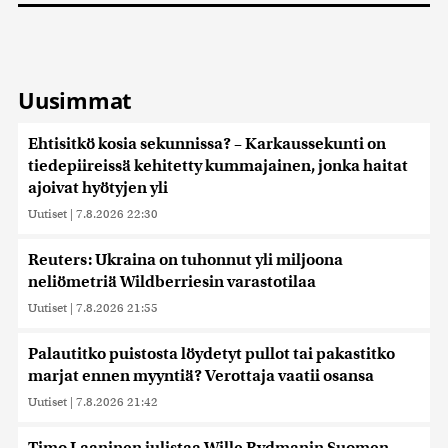
Uusimmat
Ehtisitkö kosia sekunnissa? – Karkaussekunti on
tiedepiireissä kehitetty kummajainen, jonka haitat
ajoivat hyötyjen yli
Uutiset
|
7.8.2026 22:30
Reuters: Ukraina on tuhonnut yli miljoona
neliömetriä Wildberriesin varastotilaa
Uutiset
|
7.8.2026 21:55
Palautitko puistosta löydetyt pullot tai pakastitko
marjat ennen myyntiä? Verottaja vaatii osansa
Uutiset
|
7.8.2026 21:42