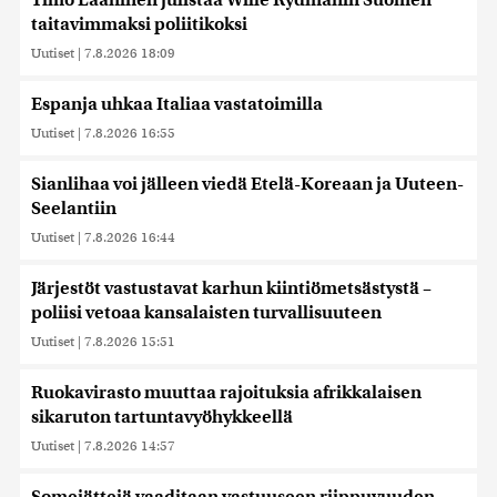
Timo Laaninen julistaa Wille Rydmanin Suomen
taitavimmaksi poliitikoksi
Uutiset
|
7.8.2026 18:09
Espanja uhkaa Italiaa vastatoimilla
Uutiset
|
7.8.2026 16:55
Sianlihaa voi jälleen viedä Etelä-Koreaan ja Uuteen-
Seelantiin
Uutiset
|
7.8.2026 16:44
Järjestöt vastustavat karhun kiintiömetsästystä –
poliisi vetoaa kansalaisten turvallisuuteen
Uutiset
|
7.8.2026 15:51
Ruokavirasto muuttaa rajoituksia afrikkalaisen
sikaruton tartuntavyöhykkeellä
Uutiset
|
7.8.2026 14:57