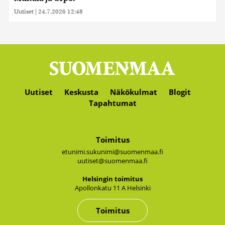
Uutiset
|
24.7.2026 12:48
Uutiset
Keskusta
Näkökulmat
Blogit
Tapahtumat
Toimitus
etunimi.sukunimi@suomenmaa.fi
uutiset@suomenmaa.fi
Hel­sin­gin toi­mi­tus
Apol­lon­ka­tu 11 A Hel­sin­ki
Toimitus