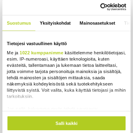
huolissaan – ”Loistava peiterooli”
Uutiset
|
5.8.2026 22:07
Khamenein kanssa viestiminen on
Suostumus
Yksityiskohdat
Mainosasetukset
Tiet
vaikeaa, sanoo Iranin presidentti
Uutiset
|
6.8.2026 0:58
Tietojesi vastuullinen käyttö
Me ja
1022 kumppanimme
käsittelemme henkilötietojasi,
esim. IP-numeroasi, käyttäen teknologioita, kuten
evästeitä, tallentamaan ja lukemaan tietoa laitteeltasi,
jotta voimme tarjota personoituja mainoksia ja sisältöjä,
Uutiset
tehdä mainosten ja sisältöjen mittauksia, saada
näkemyksiä kohdeyleisöstä sekä tuotekehitykseen
Uusimmat
Luetuimmat
liittyvistä syistä. Voit valita, kuka käyttää tietojasi ja mihin
tarkoituksiin.
Jos sallit, haluamme myös tehdä seuraavia:
Kerätä tietoja maantieteellisestä sijainnistasi,
mahdollisesti muutaman metrin tarkkuudella
Salli kaikki
Tunnistaa laitteesi skannaamalla sen