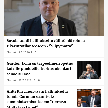
Savola vaatii hallitukselta välittömiä toimia
sikaruttotilanteeseen – ”Viipymättä”
Uutiset
|
3.8.2026 11:01
Garden-kohu on tarpeellinen opetus
kaikille puolueille, keskustakonkari
sanoo MT:ssä
Uutiset
|
28.7.2026 13:18
Antti Kurvinen vaatii hallitukselta
toimia Carunan saamiseksi
suomalaisomistukseen: ”Herätys
Multala ja Orpo!”