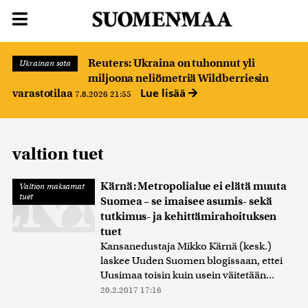
Reuters: Ukraina on tuhonnut yli
Ukrainan sota
miljoona neliömetriä Wildberriesin
Lue lisää
varastotilaa
7.8.2026 21:55
valtion tuet
Kärnä: Metropolialue ei elätä muuta
Valtion maksamat
tuet
Suomea – se imaisee asumis- sekä
tutkimus- ja kehittämirahoituksen
tuet
Kansanedustaja Mikko Kärnä (kesk.)
laskee Uuden Suomen blogissaan, ettei
Uusimaa toisin kuin usein väitetään...
20.2.2017 17:16