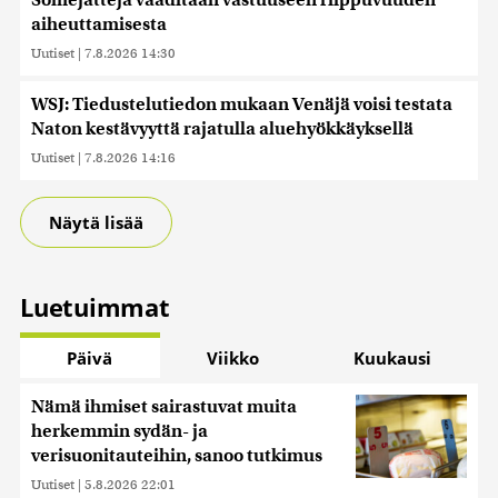
Somejättejä vaaditaan vastuuseen riippuvuuden
aiheuttamisesta
Uutiset
|
7.8.2026 14:30
WSJ: Tiedustelutiedon mukaan Venäjä voisi testata
Naton kestävyyttä rajatulla aluehyökkäyksellä
Uutiset
|
7.8.2026 14:16
Näytä lisää
Luetuimmat
Päivä
Viikko
Kuukausi
Nämä ihmiset sairastuvat muita
herkemmin sydän- ja
verisuonitauteihin, sanoo tutkimus
Uutiset
|
5.8.2026 22:01