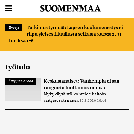
Tutkimus tyrmää: Lapsen koulumenestys ei
Terveys
riipu yleisesti luullusta seikasta
5.8.2026 21:31
Lue lisää
työtulo
Keskustanaiset: Vanhempia ei saa
Äitiyspäiväraha
rangaista luottamustoimista
Nykykäytäntö kohtelee kaltoin
erityiseseti naisia
10.9.2016 16:44