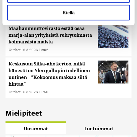
Lue lisää siitä, miten henkilötietojasi käsitellään ja miten
Japaninmerelle
voit määrittää asetuksesi
tiedot-osiossa
. Voit muuttaa
Kiellä
Uutiset
|
6.8.2026 12:14
suostumustasi tai peruuttaa sen milloin vain
evästeilmoituksessa.
Maahanmuuttovirasto estää osaa
Käytämme evästeitä tarjoamamme sisällön ja mainosten
marja-alan yrityksistä rekrytoimasta
räätälöimiseen, sosiaalisen median ominaisuuksien
kolmansista maista
tukemiseen ja kävijämäärämme analysoimiseen. Lisäksi
Uutiset
|
6.8.2026 12:02
jaamme sosiaalisen median, mainosalan ja analytiikka-
alan kumppaneillemme tietoja siitä, miten käytät
Keskustan Siika-aho kertoo, mikä
sivustoamme. Kumppanimme voivat yhdistää näitä
hänestä on Ylen gallupin todellinen
tietoja muihin tietoihin, joita olet antanut heille tai joita on
uutinen – ”Kokoomus maksaa siitä
kerätty, kun olet käyttänyt heidän palvelujaan. Tietoja
hintaa”
saatetaan myös siirtää ulkomaille.
Uutiset
|
6.8.2026 11:56
Mielipiteet
Uusimmat
Luetuimmat