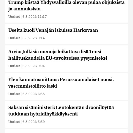
Trump kiistää Yhdysvalloilla olevan pulaa ohjuksista
ja ammuksista
Uutiset
|
6.8.2026 11:17
Useita kuoli Venäjän iskuissa Harkovaan
Uutiset
|
6.8.2026 9:14
Arvio: Julkisia menoja leikattava lisää ensi
hallituskaudella EU-tavoitteissa pysymiseksi
Uutiset
|
6.8.2026 9:04
Ylen kannatusmittaus: Perussuomalaiset nousi,
vasemmistoliitto laski
Uutiset
|
6.8.2026 6:53
Saksan sisäministeri: Lentokentän droonilöytöä
tutkitaan hybridihyökkäyksenä
Uutiset
|
6.8.2026 5:59