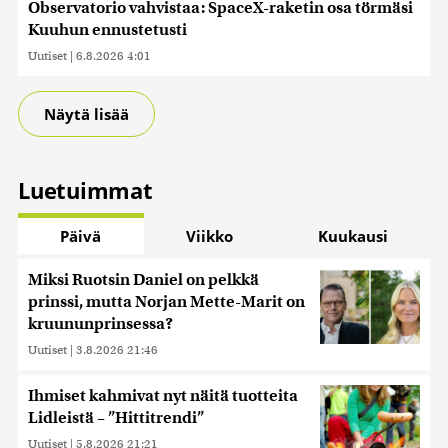
Observatorio vahvistaa: SpaceX-raketin osa törmäsi
Kuuhun ennustetusti
Uutiset
|
6.8.2026 4:01
Näytä lisää
Luetuimmat
Päivä
Viikko
Kuukausi
Miksi Ruotsin Daniel on pelkkä
prinssi, mutta Norjan Mette-Marit on
kruununprinsessa?
Uutiset
|
3.8.2026 21:46
Ihmiset kahmivat nyt näitä tuotteita
Lidleistä – ”Hittitrendi”
Uutiset
|
5.8.2026 21:21