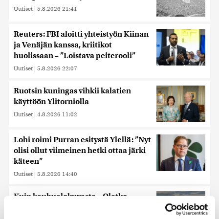
Uutiset
|
5.8.2026 21:41
Reuters: FBI aloitti yhteistyön Kiinan
ja Venäjän kanssa, kriitikot
huolissaan – ”Loistava peiterooli”
Uutiset
|
5.8.2026 22:07
Ruotsin kuningas vihkii kalatien
käyttöön Ylitorniolla
Uutiset
|
4.8.2026 11:02
Lohi roimi Purran esitystä Ylellä: ”Nyt
olisi ollut viimeinen hetki ottaa järki
käteen”
Uutiset
|
5.8.2026 14:40
Kuin kauhuelokuvasta – Oletko
kuullut Etelämantereen
Veriputouksesta?