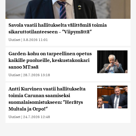
Savola vaatii hallitukselta välittömiä toimia
sikaruttotilanteeseen – ”Viipymättä”
Uutiset
|
3.8.2026 11:01
Garden-kohu on tarpeellinen opetus
kaikille puolueille, keskustakonkari
sanoo MT:ssä
Uutiset
|
28.7.2026 13:18
Antti Kurvinen vaatii hallitukselta
toimia Carunan saamiseksi
suomalaisomistukseen: ”Herätys
Multala ja Orpo!”
Uutiset
|
24.7.2026 12:48