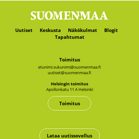
Uutiset
Keskusta
Näkökulmat
Blogit
Tapahtumat
Toimitus
etunimi.sukunimi@suomenmaa.fi
uutiset@suomenmaa.fi
Hel­sin­gin toi­mi­tus
Apol­lon­ka­tu 11 A Hel­sin­ki
Toimitus
Lataa uutissovellus