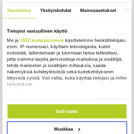
Uutiset
|
5.8.2026 23:00
Suostumus
Yksityiskohdat
Mainosasetukset
Tiet
Tietojesi vastuullinen käyttö
Me ja
1022 kumppanimme
käsittelemme henkilötietojasi,
Uutiset
esim. IP-numeroasi, käyttäen teknologioita, kuten
evästeitä, tallentamaan ja lukemaan tietoa laitteeltasi,
Uusimmat
Luetuimmat
jotta voimme tarjota personoituja mainoksia ja sisältöjä,
tehdä mainosten ja sisältöjen mittauksia, saada
näkemyksiä kohdeyleisöstä sekä tuotekehitykseen
liittyvistä syistä. Voit valita, kuka käyttää tietojasi ja mihin
tarkoituksiin.
Jos sallit, haluamme myös tehdä seuraavia:
Kerätä tietoja maantieteellisestä sijainnistasi,
mahdollisesti muutaman metrin tarkkuudella
Salli kaikki
Tunnistaa laitteesi skannaamalla sen
ominaispiirteitä aktiivisesti (sormenjäljen
Muokkaa
muodostaminen)
Pohjois-Korea ampui tunnistamattoman ammuksen