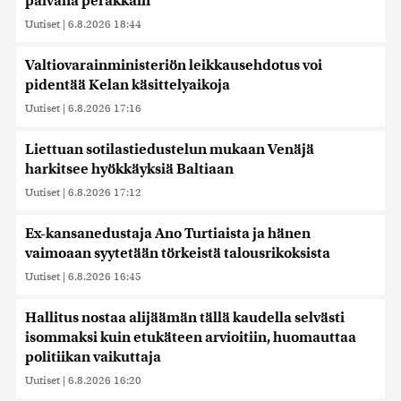
päivänä peräkkäin
Uutiset
|
6.8.2026 18:44
Valtiovarainministeriön leikkausehdotus voi
pidentää Kelan käsittelyaikoja
Uutiset
|
6.8.2026 17:16
Liettuan sotilastiedustelun mukaan Venäjä
harkitsee hyökkäyksiä Baltiaan
Uutiset
|
6.8.2026 17:12
Ex-kansanedustaja Ano Turtiaista ja hänen
vaimoaan syytetään törkeistä talousrikoksista
Uutiset
|
6.8.2026 16:45
Hallitus nostaa alijäämän tällä kaudella selvästi
isommaksi kuin etukäteen arvioitiin, huomauttaa
politiikan vaikuttaja
Uutiset
|
6.8.2026 16:20