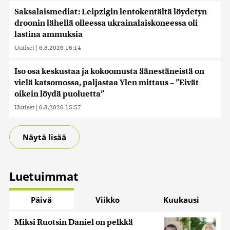
Saksalaismediat: Leipzigin lentokentältä löydetyn
droonin lähellä olleessa ukrainalaiskoneessa oli
lastina ammuksia
Uutiset
|
6.8.2026 16:14
Iso osa keskustaa ja kokoomusta äänestäneistä on
vielä katsomossa, paljastaa Ylen mittaus – ”Eivät
oikein löydä puoluetta”
Uutiset
|
6.8.2026 15:57
Näytä lisää
Luetuimmat
Päivä
Viikko
Kuukausi
Miksi Ruotsin Daniel on pelkkä