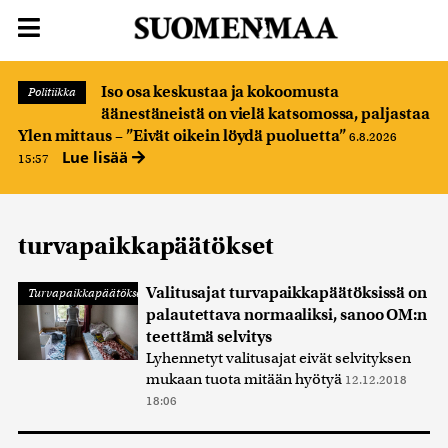
Iso osa keskustaa ja kokoomusta
Politiikka
äänestäneistä on vielä katsomossa, paljastaa
Ylen mittaus – ”Eivät oikein löydä puoluetta”
6.8.2026
Lue lisää
15:57
turvapaikkapäätökset
Valitusajat turvapaikkapäätöksissä on
Turvapaikkapäätökset
palautettava normaaliksi, sanoo OM:n
teettämä selvitys
Lyhennetyt valitusajat eivät selvityksen
mukaan tuota mitään hyötyä
12.12.2018
18:06