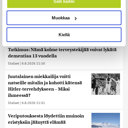
mahdollisesti muutaman metrin tarkkuudella
Salli kaikki
Tunnistaa laitteesi skannaamalla sen
ominaispiirteitä aktiivisesti (sormenjäljen
Muokkaa
muodostaminen)
Lue lisää siitä, miten henkilötietojasi käsitellään ja miten
voit määrittää asetuksesi
tiedot-osiossa
. Voit muuttaa
Kiellä
suostumustasi tai peruuttaa sen milloin vain
evästeilmoituksessa.
Tutkimus: Nämä kolme terveystekijää voivat lykätä
Käytämme evästeitä tarjoamamme sisällön ja mainosten
dementiaa 13 vuodella
räätälöimiseen, sosiaalisen median ominaisuuksien
Uutiset
|
6.8.2026 21:50
tukemiseen ja kävijämäärämme analysoimiseen. Lisäksi
jaamme sosiaalisen median, mainosalan ja analytiikka-
Juutalainen miekkailija voitti
alan kumppaneillemme tietoja siitä, miten käytät
natseille mitalin ja kohotti kätensä
sivustoamme. Kumppanimme voivat yhdistää näitä
Hitler-tervehdykseen – Miksi
tietoja muihin tietoihin, joita olet antanut heille tai joita on
ihmeessä?
kerätty, kun olet käyttänyt heidän palvelujaan. Tietoja
Uutiset
|
6.8.2026 21:31
saatetaan myös siirtää ulkomaille.
Veriputouksesta löydettiin muinoin
eristyksiin jäänyttä elämää