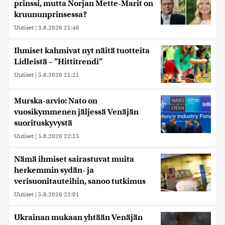
prinssi, mutta Norjan Mette-Marit on
kruununprinsessa?
Uutiset
|
3.8.2026 21:46
Ihmiset kahmivat nyt näitä tuotteita
Lidleistä – ”Hittitrendi”
Uutiset
|
5.8.2026 21:21
Murska-arvio: Nato on
vuosikymmenen jäljessä Venäjän
suorituskyvystä
Uutiset
|
5.8.2026 22:15
Nämä ihmiset sairastuvat muita
herkemmin sydän- ja
verisuonitauteihin, sanoo tutkimus
Uutiset
|
5.8.2026 22:01
Ukrainan mukaan yhtään Venäjän