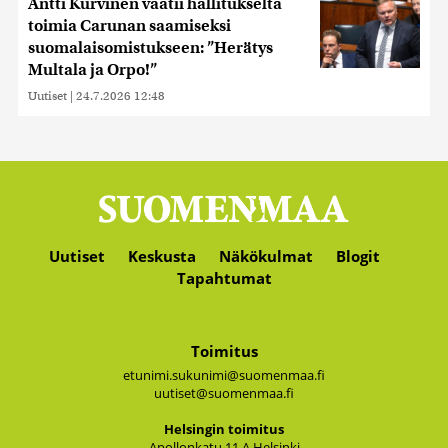
Antti Kurvinen vaatii hallitukselta
toimia Carunan saamiseksi
suomalaisomistukseen: ”Herätys
Multala ja Orpo!”
Uutiset
|
24.7.2026 12:48
Uutiset
Keskusta
Näkökulmat
Blogit
Tapahtumat
Toimitus
etunimi.sukunimi@suomenmaa.fi
uutiset@suomenmaa.fi
Hel­sin­gin toi­mi­tus
Apol­lon­ka­tu 11 A Hel­sin­ki