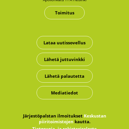
Toimitus
Lataa uutissovellus
Lähetä juttuvinkki
Lähetä palautetta
Mediatiedot
Järjestöpalstan ilmoitukset
Keskustan
piiritoimistojen
kautta.
Tietosuoja- ja rekisteriseloste