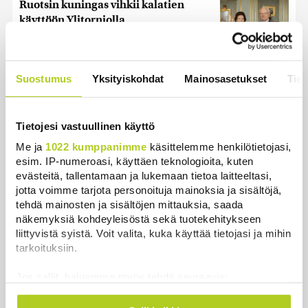
Ruotsin kuningas vihkii kalatien
käyttöön Ylitorniolla
Uutiset
|
4.8.2026 11:02
Keskustan Siika-aho kertoo, mikä
Suostumus
Yksityiskohdat
Mainosasetukset
Tiet
hänestä on Ylen gallupin todellinen
uutinen – ”Kokoomus maksaa siitä
hintaa”
Tietojesi vastuullinen käyttö
Uutiset
|
6.8.2026 11:56
Me ja
1022 kumppanimme
käsittelemme henkilötietojasi,
esim. IP-numeroasi, käyttäen teknologioita, kuten
evästeitä, tallentamaan ja lukemaan tietoa laitteeltasi,
jotta voimme tarjota personoituja mainoksia ja sisältöjä,
tehdä mainosten ja sisältöjen mittauksia, saada
Uutiset
näkemyksiä kohdeyleisöstä sekä tuotekehitykseen
liittyvistä syistä. Voit valita, kuka käyttää tietojasi ja mihin
tarkoituksiin.
Uusimmat
Luetuimmat
Jos sallit, haluamme myös tehdä seuraavia:
Kerätä tietoja maantieteellisestä sijainnistasi,