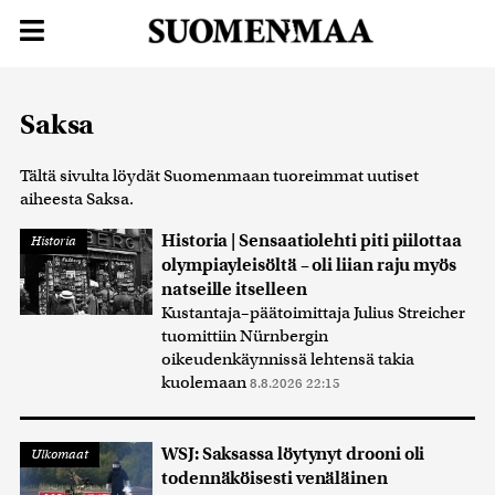
Saksa
Tältä sivulta löydät Suomenmaan tuoreimmat uutiset
aiheesta Saksa.
Historia | Sensaatiolehti piti piilottaa
Historia
olympiayleisöltä – oli liian raju myös
natseille itselleen
Kustantaja–päätoimittaja Julius Streicher
tuomittiin Nürnbergin
oikeudenkäynnissä lehtensä takia
kuolemaan
8.8.2026 22:15
WSJ: Saksassa löytynyt drooni oli
Ulkomaat
todennäköisesti venäläinen