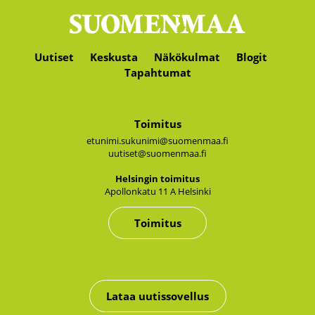
Uutiset
Keskusta
Näkökulmat
Blogit
Tapahtumat
Toimitus
etunimi.sukunimi@suomenmaa.fi
uutiset@suomenmaa.fi
Hel­sin­gin toi­mi­tus
Apol­lon­ka­tu 11 A Hel­sin­ki
Toimitus
Lataa uutissovellus