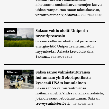
aiheuttama sosiaaliturvamenojen kasvu
uhkaa rampauttaa maan talouskasvun,
varoittivat maan johtavat...
27.5.2026 18:09
Saksan valtio aloitti Uniperin
Talous
myyntiprosessin
Saksan valtio on aloittanut prosessin
energiayhtiö Uniperin enemmistön
myymiseksi. Asiasta kertoi tiistaina
Saksan...
19.5.2026 13:15
Saksa sanoo valmistautuvansa
Ulkomaat
hoitamaan yhtä ebolapotilasta –
kyseessä USA:n kansalainen
Saksa sanoo valmistautuvansa
hoitamaan yhtä Yhdysvaltain kansalaista,
joka on saanut ebolatartunnan. Saksan
terveysministeriöstä...
19.5.2026 11:47