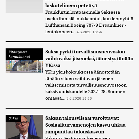
laskutelineen petettyä
Frankfurtin lentoasemalla Saksassa
useita ihmisiä loukkaantui, kun lentoyhtiö
Lufthansan Boeing 787-9 Dreamliner -
lentokoneen...
4.6.2026 18:56
Saksa pyrkii turvallisuusneuvoston
Yhdistyneet
kansakunnat
vaihtuvaksi jäseneksi, äänestys tänään
YK:ssa
YK:n yleiskokouksessa äänestetään
tänään viiden vaihtuvan jäsenen
valitsemisesta turvallisuusneuvostoon
kaksivuotiskaudelle 2027–28. Suomen
omassa...
3.6.2026 14:46
Saksan talousviisaat varoittavat:
Saksa
Sosiaaliturvamenojen kasvu uhkaa
rampauttaa talouskasvun
Saksan väestön vanhenemisen