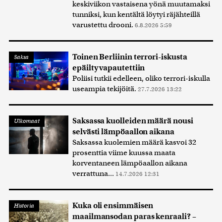
keskiviikon vastaisena yönä muutamaksi
tunniksi, kun kentältä löytyi räjähteillä
varustettu drooni.
6.8.2026 5:59
Toinen Berliinin terrori-iskusta
Saksa
epäilty vapautettiin
Poliisi tutkii edelleen, oliko terrori-iskulla
useampia tekijöitä.
27.7.2026 13:22
Saksassa kuolleiden määrä nousi
Ulkomaat
selvästi lämpöaallon aikana
Saksassa kuolemien määrä kasvoi 32
prosenttia viime kuussa maata
korventaneen lämpöaallon aikana
verrattuna...
14.7.2026 12:31
Kuka oli ensimmäisen
Historia
maailmansodan paras kenraali? –