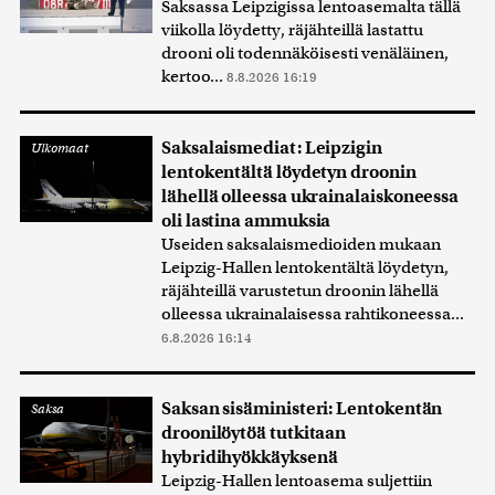
Saksassa Leipzigissa lentoasemalta tällä
viikolla löydetty, räjähteillä lastattu
drooni oli todennäköisesti venäläinen,
kertoo...
8.8.2026 16:19
Saksalaismediat: Leipzigin
Ulkomaat
lentokentältä löydetyn droonin
lähellä olleessa ukrainalaiskoneessa
oli lastina ammuksia
Useiden saksalaismedioiden mukaan
Leipzig-Hallen lentokentältä löydetyn,
räjähteillä varustetun droonin lähellä
olleessa ukrainalaisessa rahtikoneessa...
6.8.2026 16:14
Saksan sisäministeri: Lentokentän
Saksa
droonilöytöä tutkitaan
hybridihyökkäyksenä
Leipzig-Hallen lentoasema suljettiin