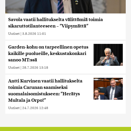
Savola vaatii hallitukselta välittömiä toimia
sikaruttotilanteeseen – ”Viipymättä”
Uutiset
|
3.8.2026 11:01
Garden-kohu on tarpeellinen opetus
kaikille puolueille, keskustakonkari
sanoo MT:ssä
Uutiset
|
28.7.2026 13:18
Antti Kurvinen vaatii hallitukselta
toimia Carunan saamiseksi
suomalaisomistukseen: ”Herätys
Multala ja Orpo!”
Uutiset
|
24.7.2026 12:48