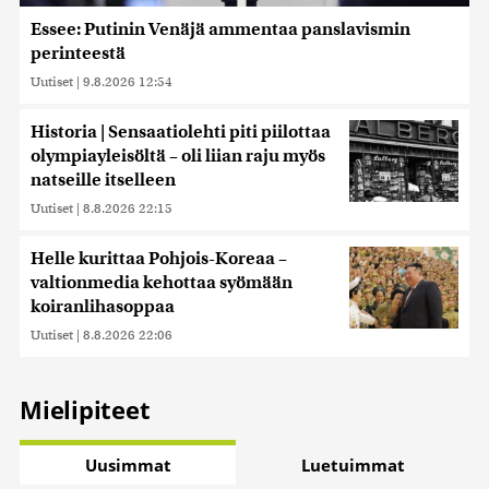
Essee: Putinin Venäjä ammentaa panslavismin
perinteestä
Uutiset
|
9.8.2026 12:54
Historia | Sensaatiolehti piti piilottaa
olympiayleisöltä – oli liian raju myös
natseille itselleen
Uutiset
|
8.8.2026 22:15
Helle kurittaa Pohjois-Koreaa –
valtionmedia kehottaa syömään
koiranlihasoppaa
Uutiset
|
8.8.2026 22:06
Mielipiteet
Uusimmat
Luetuimmat