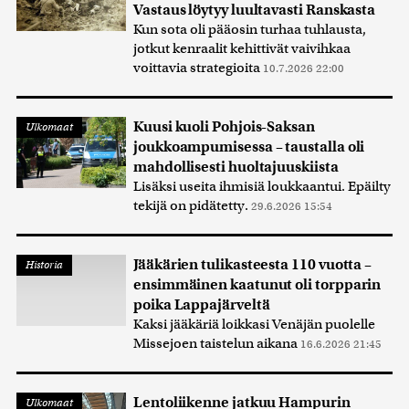
Vastaus löytyy luultavasti Ranskasta
Kun sota oli pääosin turhaa tuhlausta,
jotkut kenraalit kehittivät vaivihkaa
voittavia strategioita
10.7.2026 22:00
Kuusi kuoli Pohjois-Saksan
Ulkomaat
joukkoampumisessa – taustalla oli
mahdollisesti huoltajuuskiista
Lisäksi useita ihmisiä loukkaantui. Epäilty
tekijä on pidätetty.
29.6.2026 15:54
Jääkärien tulikasteesta 110 vuotta –
Historia
ensimmäinen kaatunut oli torpparin
poika Lappajärveltä
Kaksi jääkäriä loikkasi Venäjän puolelle
Missejoen taistelun aikana
16.6.2026 21:45
Lentoliikenne jatkuu Hampurin
Ulkomaat