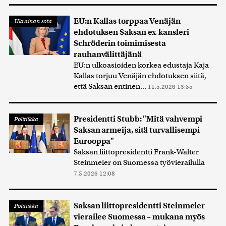
EU:n Kallas torppaa Venäjän
Ukrainan sota
ehdotuksen Saksan ex-kansleri
Schröderin toimimisesta
rauhanvälittäjänä
EU:n ulkoasioiden korkea edustaja Kaja
Kallas torjuu Venäjän ehdotuksen siitä,
että Saksan entinen...
11.5.2026 13:55
Presidentti Stubb: "Mitä vahvempi
Politiikka
Saksan armeija, sitä turvallisempi
Eurooppa"
Saksan liittopresidentti Frank-Walter
Steinmeier on Suomessa työvierailulla
7.5.2026 12:08
Saksan liittopresidentti Steinmeier
Politiikka
vierailee Suomessa – mukana myös