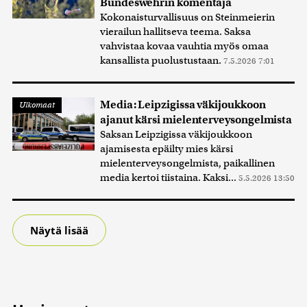
Bundeswehrin komentaja
Kokonaisturvallisuus on Steinmeierin
vierailun hallitseva teema. Saksa
vahvistaa kovaa vauhtia myös omaa
kansallista puolustustaan.
7.5.2026 7:01
Media: Leipzigissa väkijoukkoon
Ulkomaat
ajanut kärsi mielenterveysongelmista
Saksan Leipzigissa väkijoukkoon
ajamisesta epäilty mies kärsi
mielenterveysongelmista, paikallinen
media kertoi tiistaina. Kaksi...
5.5.2026 13:50
Näytä lisää