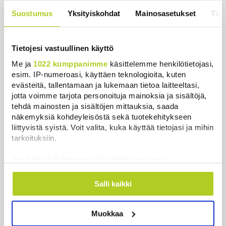
metsästyskausi käynnistyy Suomessa
Suostumus
Yksityiskohdat
Mainosasetukset
Tiet
Uutiset
|
8.8.2026 15:00
Bulgariassa on räjähtänyt drooni lähellä Romanian
Tietojesi vastuullinen käyttö
rajaa
Me ja
1022 kumppanimme
käsittelemme henkilötietojasi,
Uutiset
|
8.8.2026 14:40
esim. IP-numeroasi, käyttäen teknologioita, kuten
evästeitä, tallentamaan ja lukemaan tietoa laitteeltasi,
HS: Kaikkonen puoluejohtajien ykkönen
jotta voimme tarjota personoituja mainoksia ja sisältöjä,
tehdä mainosten ja sisältöjen mittauksia, saada
Uutiset
|
8.8.2026 13:09
näkemyksiä kohdeyleisöstä sekä tuotekehitykseen
liittyvistä syistä. Voit valita, kuka käyttää tietojasi ja mihin
Ursa on myynyt ennätysmäärän pimennyslaseja
tarkoituksiin.
auringonpimennyksen edellä
Uutiset
|
8.8.2026 11:31
Jos sallit, haluamme myös tehdä seuraavia:
Kerätä tietoja maantieteellisestä sijainnistasi,
Suomessa näkyy keskiviikkona osittainen
mahdollisesti muutaman metrin tarkkuudella
Salli kaikki
auringonpimennys
Tunnistaa laitteesi skannaamalla sen
Uutiset
|
8.8.2026 11:30
ominaispiirteitä aktiivisesti (sormenjäljen
Muokkaa
muodostaminen)
Ensi viikolla Suomesta pääsee junalla