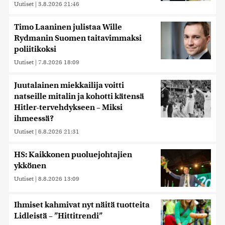
Uutiset
|
3.8.2026 21:46
Timo Laaninen julistaa Wille
Rydmanin Suomen taitavimmaksi
poliitikoksi
Uutiset
|
7.8.2026 18:09
Juutalainen miekkailija voitti
natseille mitalin ja kohotti kätensä
Hitler-tervehdykseen – Miksi
ihmeessä?
Uutiset
|
6.8.2026 21:31
HS: Kaikkonen puoluejohtajien
ykkönen
Uutiset
|
8.8.2026 13:09
Ihmiset kahmivat nyt näitä tuotteita
Lidleistä – ”Hittitrendi”