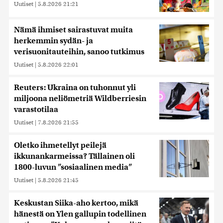
Uutiset
|
5.8.2026 21:21
Nämä ihmiset sairastuvat muita
herkemmin sydän- ja
verisuonitauteihin, sanoo tutkimus
Uutiset
|
5.8.2026 22:01
Reuters: Ukraina on tuhonnut yli
miljoona neliömetriä Wildberriesin
varastotilaa
Uutiset
|
7.8.2026 21:55
Oletko ihmetellyt peilejä
ikkunankarmeissa? Tällainen oli
1800-luvun ”sosiaalinen media”
Uutiset
|
5.8.2026 21:45
Keskustan Siika-aho kertoo, mikä
hänestä on Ylen gallupin todellinen