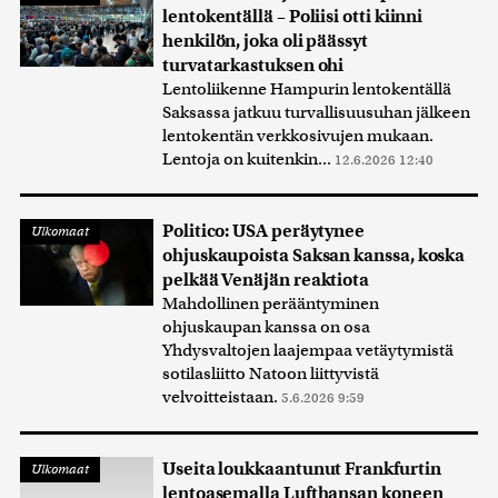
lentokentällä – Poliisi otti kiinni
henkilön, joka oli päässyt
turvatarkastuksen ohi
Lentoliikenne Hampurin lentokentällä
Saksassa jatkuu turvallisuusuhan jälkeen
lentokentän verkkosivujen mukaan.
Lentoja on kuitenkin...
12.6.2026 12:40
Politico: USA peräytynee
Ulkomaat
ohjuskaupoista Saksan kanssa, koska
pelkää Venäjän reaktiota
Mahdollinen perääntyminen
ohjuskaupan kanssa on osa
Yhdysvaltojen laajempaa vetäytymistä
sotilasliitto Natoon liittyvistä
velvoitteistaan.
5.6.2026 9:59
Useita loukkaantunut Frankfurtin
Ulkomaat
lentoasemalla Lufthansan koneen