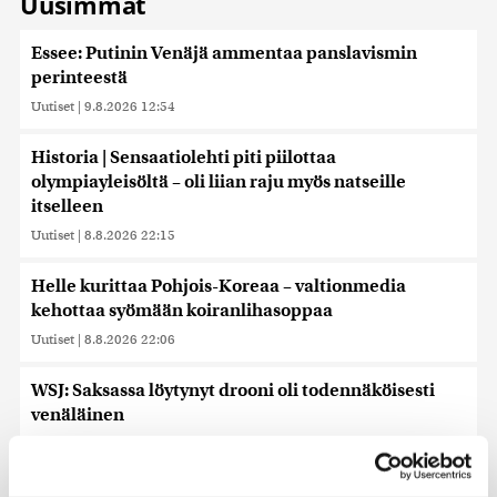
Uusimmat
Essee: Putinin Venäjä ammentaa panslavismin
perinteestä
Uutiset
|
9.8.2026 12:54
Historia | Sensaatiolehti piti piilottaa
olympiayleisöltä – oli liian raju myös natseille
itselleen
Uutiset
|
8.8.2026 22:15
Helle kurittaa Pohjois-Koreaa – valtionmedia
kehottaa syömään koiranlihasoppaa
Uutiset
|
8.8.2026 22:06
WSJ: Saksassa löytynyt drooni oli todennäköisesti
venäläinen
Uutiset
|
8.8.2026 16:19
Sikarutto tuo metsästysrajoituksia – vilkkain