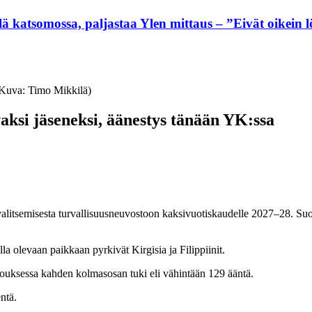
lä katsomossa, paljastaa Ylen mittaus – ”Eivät oikein 
Kuva: Timo Mikkilä)
aksi jäseneksi, äänestys tänään YK:ssa
alitsemisesta turvallisuusneuvostoon kaksivuotiskaudelle 2027–28. Su
 olevaan paikkaan pyrkivät Kirgisia ja Filippiinit.
kouksessa kahden kolmasosan tuki eli vähintään 129 ääntä.
ntä.