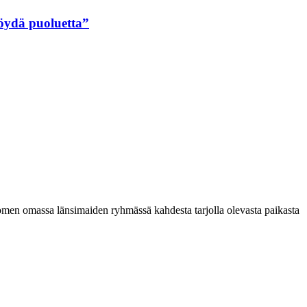
löydä puoluetta”
omen omassa länsimaiden ryhmässä kahdesta tarjolla olevasta paikasta