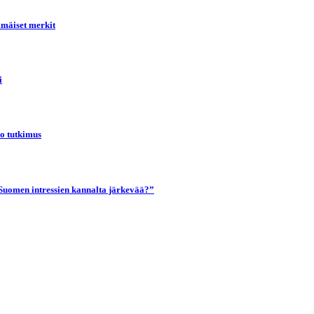
mmäiset merkit
i
oo tutkimus
Suomen intressien kannalta järkevää?”