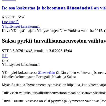
Iso osa keskustaa ja kokoomusta äänestäneistä on vie
6.8.2026 15:57
Lue lisää
Yhdistyneet kansakunnat
Kuva YK:n päämajalta Yhdysvaltojen New Yorkista vuodelta 2015.
(
Saksa pyrkii turvallisuusneuvoston vaihtuv
STT
3.6.2026 14:46
, muokattu
3.6.2026 15:04
a–
a+
Yhdistyneet kansakunnat
YK:n yleiskokouksessa
äänestetään
tänään viiden vaihtuvan jäsenen v
kilpailee kolme maata: Portugali, Itävalta ja Saksa.
Myös Aasian ja Tyynenmeren ryhmässä on kilpailua, kun yhteen tarjolla
Tullakseen valituksi turvallisuusneuvostoon maan on saatava yleisko
Turvallisuusneuvostossa on viisi pysyvää ja kymmenen vaihtuvaa jäse