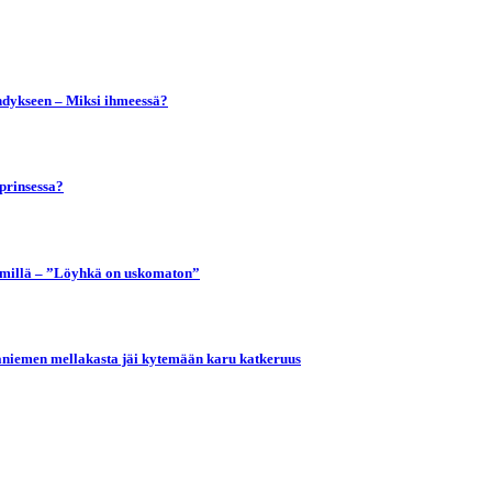
vehdykseen – Miksi ihmeessä?
prinsessa?
Krimillä – ”Löyhkä on uskomaton”
akaniemen mellakasta jäi kytemään karu katkeruus