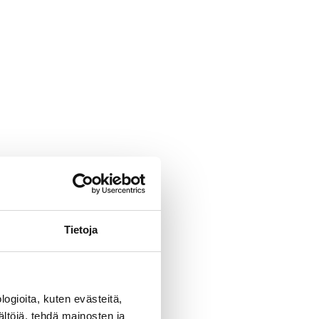
Tietoja
ogioita, kuten evästeitä,
ältöjä, tehdä mainosten ja