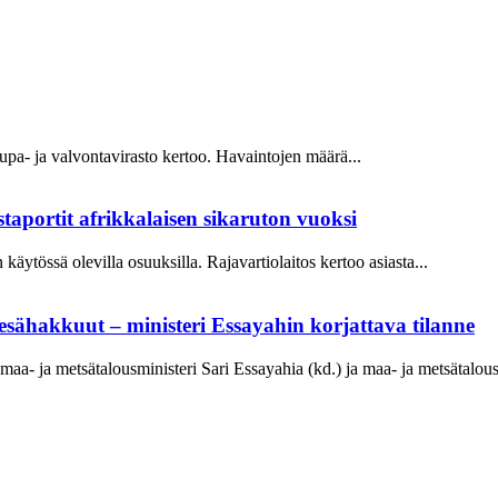
Lupa- ja valvontavirasto kertoo. Havaintojen määrä...
istaportit afrikkalaisen sikaruton vuoksi
an käytössä olevilla osuuksilla. Rajavartiolaitos kertoo asiasta...
sähakkuut – ministeri Essayahin korjattava tilanne
a- ja metsätalousministeri Sari Essayahia (kd.) ja maa- ja metsätalous