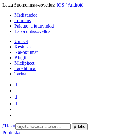
Lataa Suomenmaa-sovellus:
IOS / Android
Mediatiedot
Toimitus
Palaute ja juttuvinkki
Lataa uutissovellus
Uutiset
Keskusta
Näkökulmat
Blogit
Mielipiteet
Tapahtumat
Tarinat
Hae
Haku
Haku
Politiikka