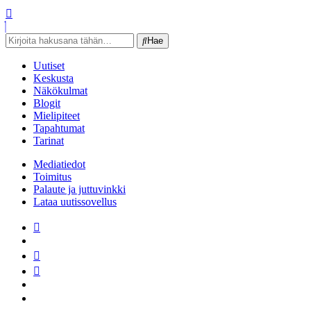
Open
Navbar
Close
Navbar
Hae
Hae
Uutiset
Keskusta
Näkökulmat
Blogit
Mielipiteet
Tapahtumat
Tarinat
Mediatiedot
Toimitus
Palaute ja juttuvinkki
Lataa uutissovellus