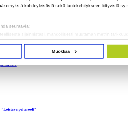
näkemyksiä kohdeyleisöstä sekä tuotekehitykseen liittyvistä syist
.
ehdä seuraavia:
teellisestä sijainnistasi, mahdollisesti muutaman metrin tarkkuud
kannaamalla sen ominaispiirteitä aktiivisesti (sormenjäljen muod
tietojasi käsitellään ja miten voit määrittää asetuksesi
tiedot-osi
Muokkaa
sen milloin vain evästeilmoituksessa.
prinsessa?
mme sisällön ja mainosten räätälöimiseen, sosiaalisen median
iseen. Lisäksi jaamme sosiaalisen median, mainosalan ja analy
, miten käytät sivustoamme. Kumppanimme voivat yhdistää näitä t
on kerätty, kun olet käyttänyt heidän palvelujaan. Tietoja saatetaan
– ”Loistava peiterooli”