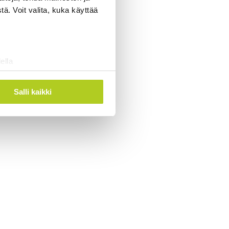
ä. Voit valita, kuka käyttää
ella
ostaminen)
ossa
. Voit muuttaa
Salli kaikki
 ominaisuuksien tukemiseen
tiikka-alan
ietoja muihin tietoihin, joita
 myös siirtää ulkomaille.