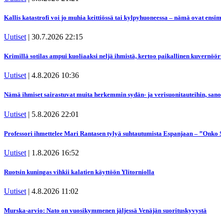
Kallis katastrofi voi jo muhia keittiössä tai kylpyhuoneessa – nämä ovat ensi
Uutiset
|
30.7.2026 22:15
Krimillä sotilas ampui kuoliaaksi neljä ihmistä, kertoo paikallinen kuvernöör
Uutiset
|
4.8.2026 10:36
Nämä ihmiset sairastuvat muita herkemmin sydän- ja verisuonitauteihin, san
Uutiset
|
5.8.2026 22:01
Professori ihmettelee Mari Rantasen tylyä suhtautumista Espanjaan – ”Onko 
Uutiset
|
1.8.2026 16:52
Ruotsin kuningas vihkii kalatien käyttöön Ylitorniolla
Uutiset
|
4.8.2026 11:02
Murska-arvio: Nato on vuosikymmenen jäljessä Venäjän suorituskyvystä