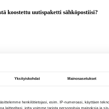
stä koostettu uutispaketti sähköpostiisi?
oo tutkimus
Yksityiskohdat
Mainosasetukset
äsittelemme henkilötietojasi, esim. IP-numeroasi, käyttäen teknol
n – ”Kokoomus maksaa siitä hintaa”
a laitteeltasi, jotta voimme tarjota personoituja mainoksia ja sis