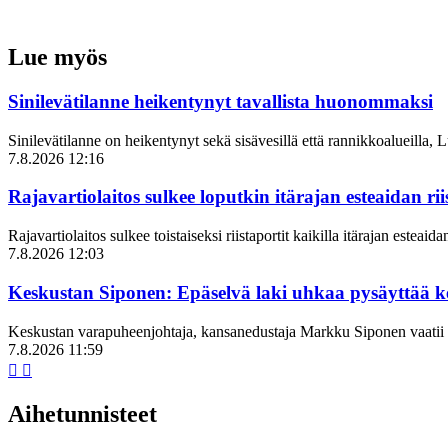
Lue myös
Sinilevätilanne heikentynyt tavallista huonommaksi
Sinilevätilanne on heikentynyt sekä sisävesillä että rannikkoalueilla, 
7.8.2026 12:16
Rajavartiolaitos sulkee loputkin itärajan esteaidan ri
Rajavartiolaitos sulkee toistaiseksi riistaportit kaikilla itärajan esteaid
7.8.2026 12:03
Keskustan Siponen: Epäselvä laki uhkaa pysäyttää ke
Keskustan varapuheenjohtaja, kansanedustaja Markku Siponen vaatii ma
7.8.2026 11:59
Aihetunnisteet