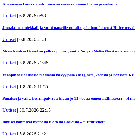
Khamenein kanssa viestiminen on vaikeaa, sanoo Iranin presidentti
Uutiset
|
6.8.2026 0:58
Juutalainen miekkailija voitti natseille mitalin ja kohotti kätensä Hitler-ter
Uutiset
|
6.8.2026 21:31
Miksi Ruotsin Daniel on pelkkä prinssi, mutta Norjan Mette-Marit on kruunun
Uutiset
|
3.8.2026 21:46
Venäjän sosiaalisessa mediassa näkyy pula energiasta, vedestä ja bensasta 
Uutiset
|
1.8.2026 11:55
Punaiset ja valkoiset ampuivat toisiaan jo 12 vuotta ennen sisällissotaa – H
Uutiset
|
30.7.2026 22:15
Ihmiset kahmivat nyt näitä tuotteita Lidleistä – ”Hittitrendi”
Uutiset
|
5.8.2026 21:21