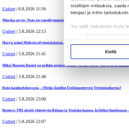
sisältöjen mittauksia, saada 
Uutiset
|
6.8.2026 11:56
tietojasi ja mihin tarkoituksiin
Murska-arvio: Nato on vuosikymmenen jäljessä Venäjän suorituskyvystä
Jos sallit, haluamme myös t
Uutiset
|
5.8.2026 22:15
Kerätä tietoja maantie
Tunnistaa laitteesi s
Harva tajusi Hitlerin olympialaisissa, mitä pinnan alla kyti
Lue lisää siitä, miten henkilö
Kiellä
Uutiset
|
5.8.2026 21:41
suostumustasi tai peruuttaa 
Miksi Ruotsin Daniel on pelkkä prinssi, mutta Norjan Mette-Marit on kruunun
Käytämme evästeitä tarjoama
Uutiset
|
3.8.2026 21:46
ja kävijämäärämme analysoim
kumppaneillemme tietoja siitä
Kuin kauhuelokuvasta – Oletko kuullut Etelämantereen Veriputouksesta?
olet antanut heille tai joita 
Uutiset
|
5.8.2026 23:00
Reuters: FBI aloitti yhteistyön Kiinan ja Venäjän kanssa, kriitikot huolissaan 
Uutiset
|
5.8.2026 22:07