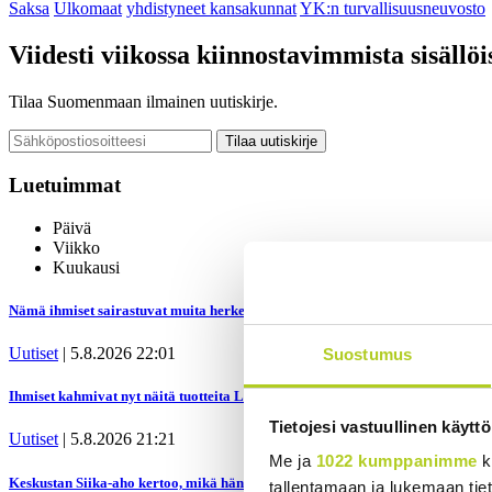
Saksa
Ulkomaat
yhdistyneet kansakunnat
YK:n turvallisuusneuvosto
Viidesti viikossa kiinnostavimmista sisällöi
Tilaa Suomenmaan ilmainen uutiskirje.
Luetuimmat
Päivä
Viikko
Kuukausi
Nämä ihmiset sairastuvat muita herkemmin sydän- ja verisuonitauteihin, san
Uutiset
|
5.8.2026 22:01
Suostumus
Ihmiset kahmivat nyt näitä tuotteita Lidleistä – ”Hittitrendi”
Tietojesi vastuullinen käyttö
Uutiset
|
5.8.2026 21:21
Me ja
1022 kumppanimme
k
Keskustan Siika-aho kertoo, mikä hänestä on Ylen gallupin todellinen uutine
tallentamaan ja lukemaan tieto