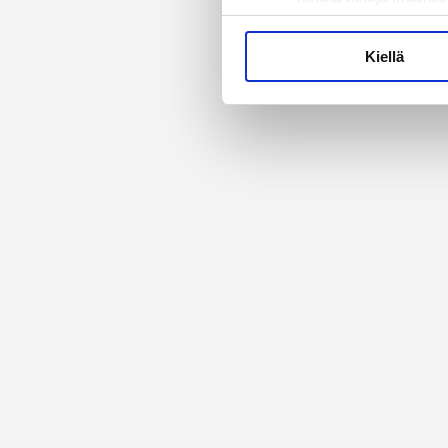
Tunnistaa laitteesi s
Lue lisää siitä, miten henkilö
Kiellä
suostumustasi tai peruuttaa 
Käytämme evästeitä tarjoama
ja kävijämäärämme analysoim
kumppaneillemme tietoja siitä
olet antanut heille tai joita 