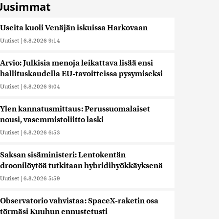
Uusimmat
Useita kuoli Venäjän iskuissa Harkovaan
Uutiset
|
6.8.2026 9:14
Arvio: Julkisia menoja leikattava lisää ensi
hallituskaudella EU-tavoitteissa pysymiseksi
Uutiset
|
6.8.2026 9:04
Ylen kannatusmittaus: Perussuomalaiset
nousi, vasemmistoliitto laski
Uutiset
|
6.8.2026 6:53
Saksan sisäministeri: Lentokentän
droonilöytöä tutkitaan hybridihyökkäyksenä
Uutiset
|
6.8.2026 5:59
Observatorio vahvistaa: SpaceX-raketin osa
törmäsi Kuuhun ennustetusti