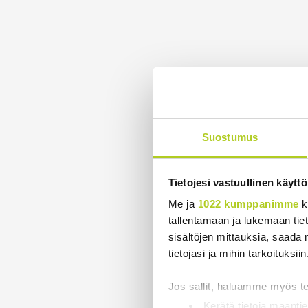
Suostumus
Tietojesi vastuullinen käyttö
Me ja
1022 kumppanimme
k
tallentamaan ja lukemaan tieto
sisältöjen mittauksia, saada 
tietojasi ja mihin tarkoituksiin
Jos sallit, haluamme myös t
Kerätä tietoja maantie