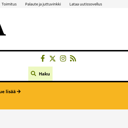
Toimitus
Palaute ja juttuvinkki
Lataa uutissovellus
Haku
ue lisää