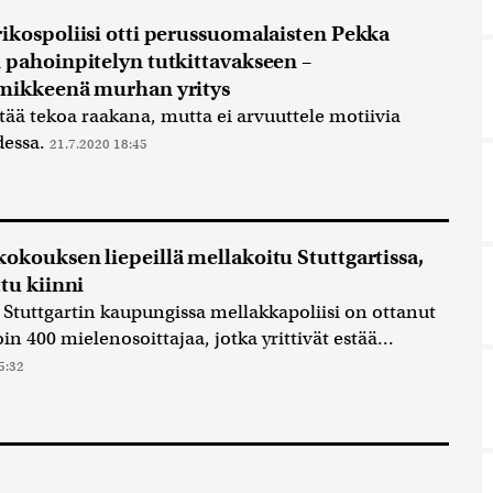
ikospoliisi otti perussuomalaisten Pekka
 pahoinpitelyn tutkittavakseen –
mikkeenä murhan yritys
pitää tekoa raakana, mutta ei arvuuttele motiivia
dessa.
21.7.2020 18:45
okouksen liepeillä mellakoitu Stuttgartissa,
ttu kiinni
 Stuttgartin kaupungissa mellakkapoliisi on ottanut
in 400 mielenosoittajaa, jotka yrittivät estää...
5:32