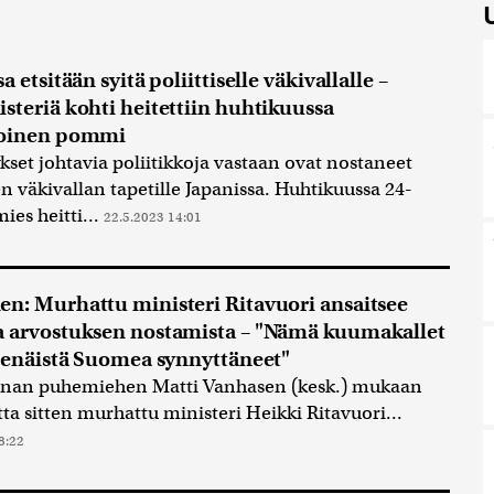
a etsitään syitä poliittiselle väkivallalle –
steriä kohti heitettiin huhtikuussa
koinen pommi
set johtavia poliitikkoja vastaan ovat nostaneet
sen väkivallan tapetille Japanissa. Huhtikuussa 24-
ies heitti...
22.5.2023 14:01
n: Murhattu ministeri Ritavuori ansaitsee
 arvostuksen nostamista – "Nämä kuumakallet
tsenäistä Suomea synnyttäneet"
nan puhemiehen Matti Vanhasen (kesk.) mukaan
tta sitten murhattu ministeri Heikki Ritavuori...
8:22