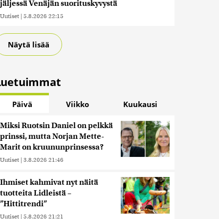
jäljessä Venäjän suorituskyvystä
Uutiset
|
5.8.2026 22:15
Näytä lisää
Luetuimmat
Päivä
Viikko
Kuukausi
Miksi Ruotsin Daniel on pelkkä
prinssi, mutta Norjan Mette-
Marit on kruununprinsessa?
Uutiset
|
3.8.2026 21:46
Ihmiset kahmivat nyt näitä
tuotteita Lidleistä –
”Hittitrendi”
Uutiset
|
5.8.2026 21:21