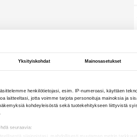
Yksityiskohdat
Mainosasetukset
äsittelemme henkilötietojasi, esim. IP-numeroasi, käyttäen teknol
a laitteeltasi, jotta voimme tarjota personoituja mainoksia ja sis
näkemyksiä kohdeyleisöstä sekä tuotekehitykseen liittyvistä syist
.
ehdä seuraavia:
teellisestä sijainnistasi, mahdollisesti muutaman metrin tarkkuud