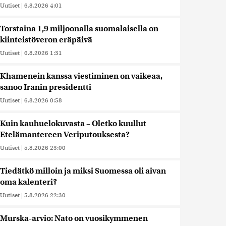
Uutiset
|
6.8.2026 4:01
Torstaina 1,9 miljoonalla suomalaisella on
kiinteistöveron eräpäivä
Uutiset
|
6.8.2026 1:31
Khamenein kanssa viestiminen on vaikeaa,
sanoo Iranin presidentti
Uutiset
|
6.8.2026 0:58
Kuin kauhuelokuvasta – Oletko kuullut
Etelämantereen Veriputouksesta?
Uutiset
|
5.8.2026 23:00
Tiedätkö milloin ja miksi Suomessa oli aivan
oma kalenteri?
Uutiset
|
5.8.2026 22:30
Murska-arvio: Nato on vuosikymmenen