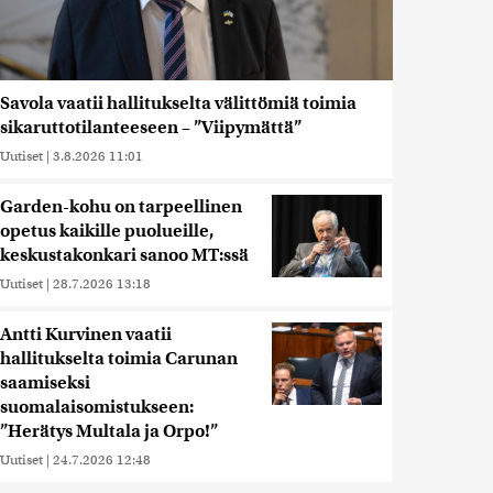
Savola vaatii hallitukselta välittömiä toimia
sikaruttotilanteeseen – ”Viipymättä”
Uutiset
|
3.8.2026 11:01
Garden-kohu on tarpeellinen
opetus kaikille puolueille,
keskustakonkari sanoo MT:ssä
Uutiset
|
28.7.2026 13:18
Antti Kurvinen vaatii
hallitukselta toimia Carunan
saamiseksi
suomalaisomistukseen:
”Herätys Multala ja Orpo!”
Uutiset
|
24.7.2026 12:48