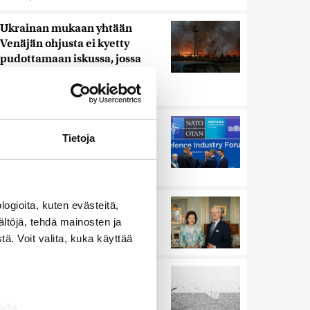
Ukrainan mukaan yhtään
Venäjän ohjusta ei kyetty
pudottamaan iskussa, jossa
kuoli toistakymmentä ihmistä
Uutiset
|
5.8.2026 9:21
Murska-arvio: Nato on
Tietoja
vuosikymmenen jäljessä
Venäjän suorituskyvystä
Uutiset
|
5.8.2026 22:15
Ruotsin kuningas vihkii
ogioita, kuten evästeitä,
kalatien käyttöön Ylitorniolla
ältöjä, tehdä mainosten ja
Uutiset
|
4.8.2026 11:02
ä. Voit valita, kuka käyttää
Harva tajusi Hitlerin
olympialaisissa, mitä pinnan
alla kyti
ella