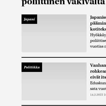
poliittinen väkivalta
Japaniss
Japani
päämini
kotite
Hyökkäyk
poliitti
vuotias m
Vanhane
Politiikka
rohkeaa
eivät i
Eduskun
sata vuo
14.2.2022 1