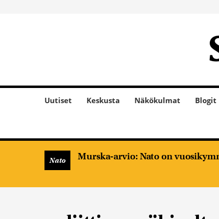
Uutiset
Keskusta
Näkökulmat
Blogit
Murska-arvio: Nato on vuosikymm
Nato