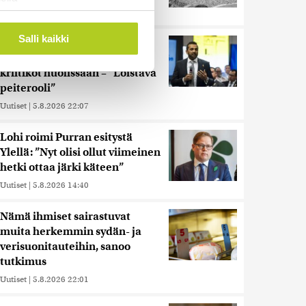
Uutiset
|
5.8.2026 21:41
ostaminen)
ossa
. Voit muuttaa
Salli kaikki
Reuters: FBI aloitti yhteistyön
Kiinan ja Venäjän kanssa,
kriitikot huolissaan – ”Loistava
 ominaisuuksien tukemiseen
peiterooli”
tiikka-alan
Uutiset
|
5.8.2026 22:07
ietoja muihin tietoihin, joita
 myös siirtää ulkomaille.
Lohi roimi Purran esitystä
Ylellä: ”Nyt olisi ollut viimeinen
hetki ottaa järki käteen”
Uutiset
|
5.8.2026 14:40
Nämä ihmiset sairastuvat
muita herkemmin sydän- ja
verisuonitauteihin, sanoo
tutkimus
Uutiset
|
5.8.2026 22:01