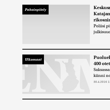
Keskusr
Pahoinpitely
Katajan
rikosni
Poliisi 
julkisuu
Puoluek
Ulkomaat
400 ote
Saksassa
kiinni no
30.4.2016 1