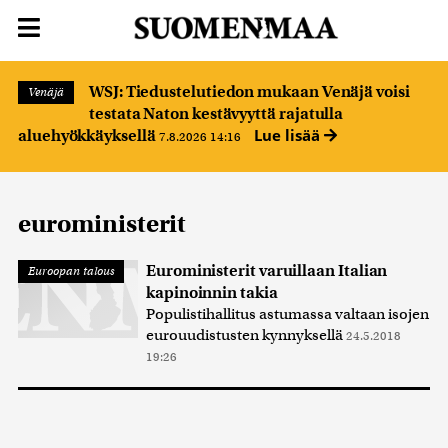
WSJ: Tiedustelutiedon mukaan Venäjä voisi
Venäjä
testata Naton kestävyyttä rajatulla
Lue lisää
aluehyökkäyksellä
7.8.2026 14:16
euroministerit
Euroministerit varuillaan Italian
Euroopan talous
kapinoinnin takia
Populistihallitus astumassa valtaan isojen
eurouudistusten kynnyksellä
24.5.2018
19:26