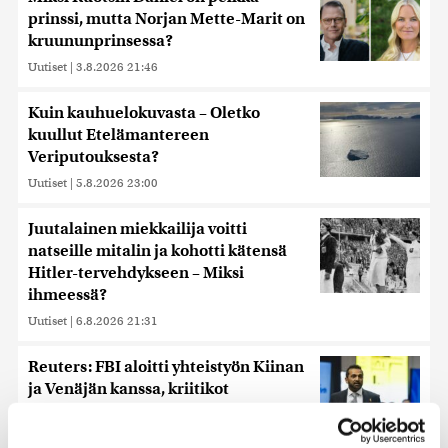
prinssi, mutta Norjan Mette-Marit on
kruununprinsessa?
Uutiset
|
3.8.2026 21:46
Kuin kauhuelokuvasta – Oletko
kuullut Etelämantereen
Veriputouksesta?
Uutiset
|
5.8.2026 23:00
Juutalainen miekkailija voitti
natseille mitalin ja kohotti kätensä
Hitler-tervehdykseen – Miksi
ihmeessä?
Uutiset
|
6.8.2026 21:31
Reuters: FBI aloitti yhteistyön Kiinan
ja Venäjän kanssa, kriitikot
huolissaan – ”Loistava peiterooli”
Uutiset
|
5.8.2026 22:07