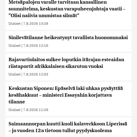
Metsäpalojen varalle tarvitaan kansallinen
suunnitelma, keskustan varapuheenjohtaja vaatii –
”Olisi naiivia ummistaa silmät”
Uutiset
|
7.8.2026 13:58
Sinilevätilanne heikentynyt tavallista huonommaksi
Uutiset
|
7.8.2026 12:16
Rajavartiolaitos sulkee loputkin itärajan esteaidan
riistaportit afrikkalaisen sikaruton vuoksi
Uutiset
|
7.8.2026 12:03
Keskustan Siponen: Epäselvä laki uhkaa pysäyttää
kesähakkuut – ministeri Essayahin korjattava
tilanne
Uutiset
|
7.8.2026 11:59
Saimaannorpan kuutti kuoli kalaverkkoon Liperissä
– jo vuoden 12:s tietoon tullut pyydyskuolema