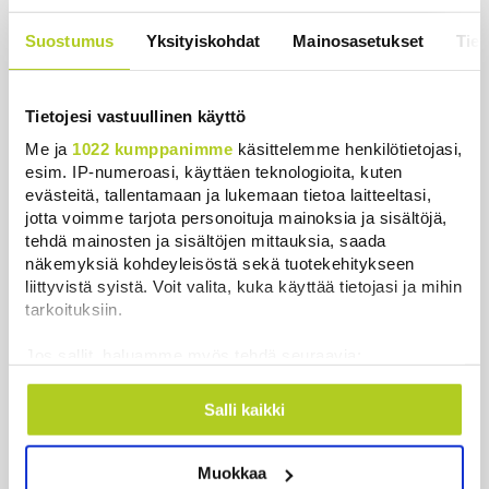
Khamenein kanssa viestiminen on
Suostumus
Yksityiskohdat
Mainosasetukset
Tiet
vaikeaa, sanoo Iranin presidentti
Uutiset
|
6.8.2026 0:58
Tietojesi vastuullinen käyttö
Me ja
1022 kumppanimme
käsittelemme henkilötietojasi,
esim. IP-numeroasi, käyttäen teknologioita, kuten
evästeitä, tallentamaan ja lukemaan tietoa laitteeltasi,
jotta voimme tarjota personoituja mainoksia ja sisältöjä,
Uutiset
tehdä mainosten ja sisältöjen mittauksia, saada
näkemyksiä kohdeyleisöstä sekä tuotekehitykseen
Uusimmat
Luetuimmat
liittyvistä syistä. Voit valita, kuka käyttää tietojasi ja mihin
tarkoituksiin.
Jos sallit, haluamme myös tehdä seuraavia:
Kerätä tietoja maantieteellisestä sijainnistasi,
mahdollisesti muutaman metrin tarkkuudella
Salli kaikki
Tunnistaa laitteesi skannaamalla sen
ominaispiirteitä aktiivisesti (sormenjäljen
Muokkaa
muodostaminen)