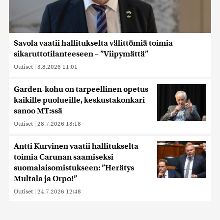
Savola vaatii hallitukselta välittömiä toimia
sikaruttotilanteeseen – ”Viipymättä”
Uutiset
|
3.8.2026 11:01
Garden-kohu on tarpeellinen opetus
kaikille puolueille, keskustakonkari
sanoo MT:ssä
Uutiset
|
28.7.2026 13:18
Antti Kurvinen vaatii hallitukselta
toimia Carunan saamiseksi
suomalaisomistukseen: ”Herätys
Multala ja Orpo!”
Uutiset
|
24.7.2026 12:48