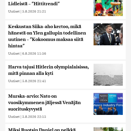
Lidleistä – ”Hittitrendi”
Uutiset
|
5.8.2026 21:21
Keskustan Siika-aho kertoo, mikä
hänestä on Ylen gallupin todellinen
uutinen – ”Kokoomus maksaa siitä
hintaa”
Uutiset
|
6.8.2026 11:56
Harva tajusi Hitlerin olympialaisissa,
mitä pinnan alla kyti
Uutiset
|
5.8.2026 21:41
Murska-arvio: Nato on
vuosikymmenen jäljessä Venäjän
suorituskyvystä
Uutiset
|
5.8.2026 22:15
Miksi Ruotsin Daniel on pelkkä