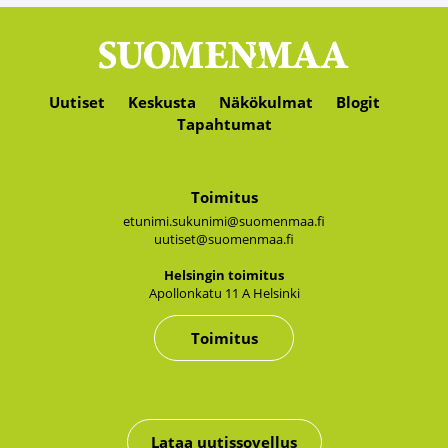
Uutiset
Keskusta
Näkökulmat
Blogit
Tapahtumat
Toimitus
etunimi.sukunimi@suomenmaa.fi
uutiset@suomenmaa.fi
Hel­sin­gin toi­mi­tus
Apol­lon­ka­tu 11 A Hel­sin­ki
Toimitus
Lataa uutissovellus