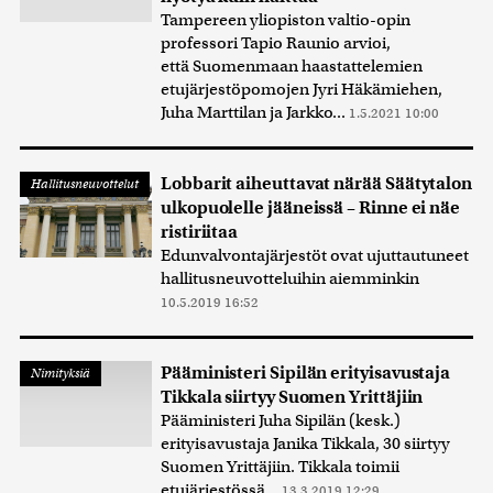
Tampereen yliopiston valtio-opin
professori Tapio Raunio arvioi,
että Suomenmaan haastattelemien
etujärjestöpomojen Jyri Häkämiehen,
Juha Marttilan ja Jarkko...
1.5.2021 10:00
Lobbarit aiheuttavat närää Säätytalon
Hallitusneuvottelut
ulkopuolelle jääneissä – Rinne ei näe
ristiriitaa
Edunvalvontajärjestöt ovat ujuttautuneet
hallitusneuvotteluihin aiemminkin
10.5.2019 16:52
Pääministeri Sipilän erityisavustaja
Nimityksiä
Tikkala siirtyy Suomen Yrittäjiin
Pääministeri Juha Sipilän (kesk.)
erityisavustaja Janika Tikkala, 30 siirtyy
Suomen Yrittäjiin. Tikkala toimii
etujärjestössä...
13.3.2019 12:29