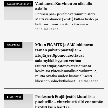
Vanhanen: Kurvinen on oikealla
Korkeakouluverkko
asialla
Entinen pää- ja valtiovarainministeri
Matti Vanhanen (kesk.) kiittää tiede- ja
kulttuuriministeri Antti Kurvisen...
13.11.2021 11:25
Miten EK, MTK ja SAK lobbaavat
Reportaasi
tämän päivän päättäjiä? –
Etujärjestöpomot raottavat
salamyhkäisyyden verhoa
Suuret etujärjestöt ovat Suomessa
keskeisiä yhteiskunnallisia vaikuttajia,
mutta ovatko niiden historiallisesti
likeiset puoluekytkökset...
1.5.2021 10:00
Professori: Etujärjestöt kiusallisia
Etujärjestöt
puolueille – yhteyksistä silti enemmän
hyötyä kuin haittaa