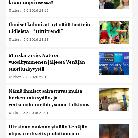
kruununprinsessa?
Uutiset
|
3.8.2026 21:46
Ihmiset kahmivat nyt näitä tuotteita
Lidleistä – ”Hittitrendi”
Uutiset
|
5.8.2026 21:21
Murska-arvio: Nato on
vuosikymmenen jäljessä Venäjän
suorituskyvystä
Uutiset
|
5.8.2026 22:15
Nämä ihmiset sairastuvat muita
herkemmin sydän- ja
verisuonitauteihin, sanoo tutkimus
Uutiset
|
5.8.2026 22:01
Ukrainan mukaan yhtään Venäjän
ohjusta ei kyetty pudottamaan