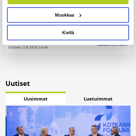
Tunnistaa laitteesi skannaamalla sen
Veriputouksesta?
ominaispiirteitä aktiivisesti (sormenjäljen
Uutiset
|
5.8.2026 23:00
Muokkaa
muodostaminen)
Lue lisää siitä, miten henkilötietojasi käsitellään ja miten
Lohi roimi Purran esitystä Ylellä: ”Nyt
voit määrittää asetuksesi
tiedot-osiossa
. Voit muuttaa
olisi ollut viimeinen hetki ottaa järki
Kiellä
suostumustasi tai peruuttaa sen milloin vain
käteen”
evästeilmoituksessa.
Uutiset
|
5.8.2026 14:40
Käytämme evästeitä tarjoamamme sisällön ja mainosten
räätälöimiseen, sosiaalisen median ominaisuuksien
tukemiseen ja kävijämäärämme analysoimiseen. Lisäksi
jaamme sosiaalisen median, mainosalan ja analytiikka-
alan kumppaneillemme tietoja siitä, miten käytät
Uutiset
sivustoamme. Kumppanimme voivat yhdistää näitä
tietoja muihin tietoihin, joita olet antanut heille tai joita on
Uusimmat
Luetuimmat
kerätty, kun olet käyttänyt heidän palvelujaan. Tietoja
saatetaan myös siirtää ulkomaille.