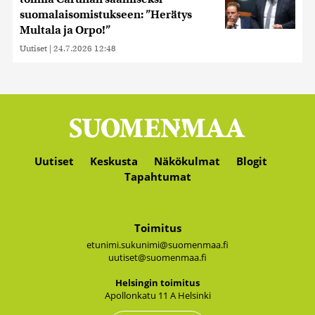
suomalaisomistukseen: ”Herätys
Multala ja Orpo!”
Uutiset
|
24.7.2026 12:48
Uutiset
Keskusta
Näkökulmat
Blogit
Tapahtumat
Toimitus
etunimi.sukunimi@suomenmaa.fi
uutiset@suomenmaa.fi
Hel­sin­gin toi­mi­tus
Apol­lon­ka­tu 11 A Hel­sin­ki