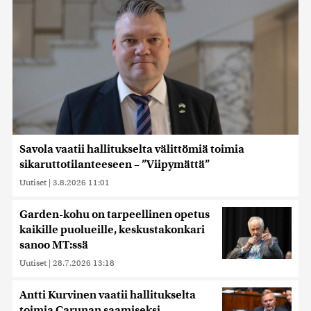
Savola vaatii hallitukselta välittömiä toimia
sikaruttotilanteeseen – ”Viipymättä”
Uutiset
|
3.8.2026 11:01
Garden-kohu on tarpeellinen opetus
kaikille puolueille, keskustakonkari
sanoo MT:ssä
Uutiset
|
28.7.2026 13:18
Antti Kurvinen vaatii hallitukselta
toimia Carunan saamiseksi