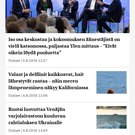
Iso osa keskustan ja kokoomuksen äänestäjistä on
vielä katsomossa, paljastaa Ylen mittaus – ”Eivät
oikein löydä puoluetta”
Uutiset
|
6.8.2026 15:57
Valaat ja delfiinit kaikkoavat, hait
lähestyvät rantaa – näin meren
lämpeneminen näkyy Kaliforniassa
Uutiset
|
6.8.2026 15:06
Ruotsi luovuttaa Venäjän
varjolaivastoon kuuluvan
rahtialuksen Ukrainalle
Uutiset
|
6.8.2026 14:03