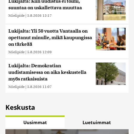
Lukijalta: Kun uudistus ei toimi,
suuntaa on uskallettava muuttaa
Mielipide
|
5.8.2026 12:17
Lukijalta: Yli 50 vuotta Vantaalla on
opettanut minulle, mikä kaupungissa
on tärkeää
Mielipide
|
5.8.2026 12:09
Lukijalta: Demokratian
uudistamisessa on aika keskustella
myös ratkaisuista
Mielipide
|
5.8.2026 11:07
Keskusta
Uusimmat
Luetuimmat