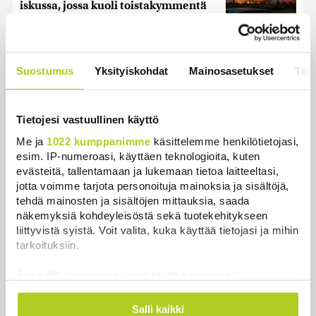
iskussa, jossa kuoli toistakymmentä
ihmistä
Uutiset
|
5.8.2026 9:21
Suostumus
Yksityiskohdat
Mainosasetukset
Tiet
Harva tajusi Hitlerin olympialaisissa,
mitä pinnan alla kyti
Uutiset
|
5.8.2026 21:41
Tietojesi vastuullinen käyttö
Me ja
1022 kumppanimme
käsittelemme henkilötietojasi,
Reuters: FBI aloitti yhteistyön Kiinan
esim. IP-numeroasi, käyttäen teknologioita, kuten
ja Venäjän kanssa, kriitikot
evästeitä, tallentamaan ja lukemaan tietoa laitteeltasi,
huolissaan – ”Loistava peiterooli”
jotta voimme tarjota personoituja mainoksia ja sisältöjä,
Uutiset
|
5.8.2026 22:07
tehdä mainosten ja sisältöjen mittauksia, saada
näkemyksiä kohdeyleisöstä sekä tuotekehitykseen
Ruotsin kuningas vihkii kalatien
liittyvistä syistä. Voit valita, kuka käyttää tietojasi ja mihin
käyttöön Ylitorniolla
tarkoituksiin.
Uutiset
|
4.8.2026 11:02
Jos sallit, haluamme myös tehdä seuraavia:
Kerätä tietoja maantieteellisestä sijainnistasi,
Kuin kauhuelokuvasta – Oletko
mahdollisesti muutaman metrin tarkkuudella
Salli kaikki
kuullut Etelämantereen