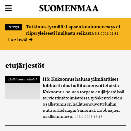
Tutkimus tyrmää: Lapsen koulumenestys ei
Terveys
riipu yleisesti luullusta seikasta
5.8.2026 21:31
Lue lisää
etujärjestöt
HS: Kokoomus haluaa ylimääräiset
Hallitusneuvottelut
lobbarit ulos hallitus­neuvotteluista
Kokoomus haluaa torpata etujärjestöissä
tai viestintätoimistoissa työskentelevien
osallistumisen hallitusneuvotteluihin,
uutisoi Helsingin Sanomat. Lobbaajien
osallistuminen...
26.4.2023 16:13