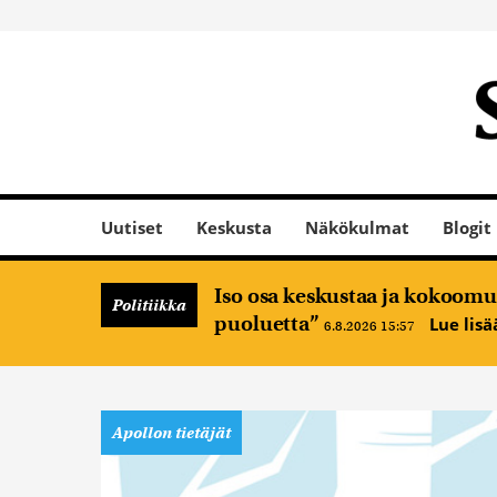
Uutiset
Keskusta
Näkökulmat
Blogit
Iso osa keskustaa ja kokoomus
Politiikka
puoluetta”
Lue lis
6.8.2026 15:57
Apollon tietäjät