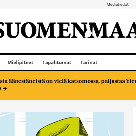
Mediatiedot
Mielipiteet
Tapahtumat
Tarinat
ta äänestäneistä on vielä katsomossa, paljastaa Ylen
ää