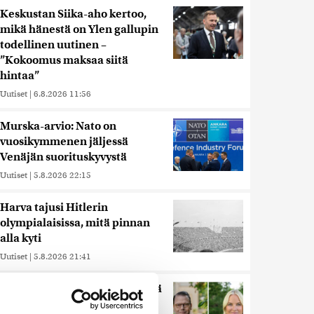
Keskustan Siika-aho kertoo,
mikä hänestä on Ylen gallupin
todellinen uutinen –
”Kokoomus maksaa siitä
hintaa”
Uutiset
|
6.8.2026 11:56
Murska-arvio: Nato on
vuosikymmenen jäljessä
Venäjän suorituskyvystä
Uutiset
|
5.8.2026 22:15
Harva tajusi Hitlerin
olympialaisissa, mitä pinnan
alla kyti
Uutiset
|
5.8.2026 21:41
Miksi Ruotsin Daniel on pelkkä
prinssi, mutta Norjan Mette-