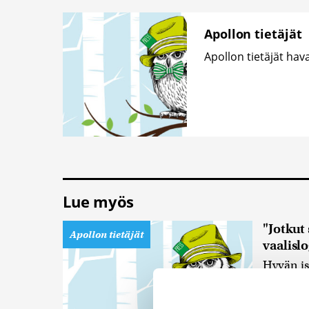
Apollon tietäjät
Apollon tietäjät ha
Lue myös
"Jotkut
Apollon tietäjät
vaalisl
Hyvän i
ikuisuus
herättää