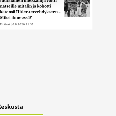
Juutalainen miekkailija voitti
ietoja muihin tietoihin, joita
natseille mitalin ja kohotti
 myös siirtää ulkomaille.
kätensä Hitler-tervehdykseen –
Miksi ihmeessä?
Uutiset
|
6.8.2026 21:31
Keskusta