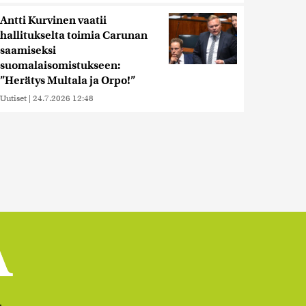
Antti Kurvinen vaatii
hallitukselta toimia Carunan
saamiseksi
suomalaisomistukseen:
”Herätys Multala ja Orpo!”
Uutiset
|
24.7.2026 12:48
t