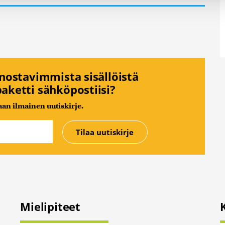
, miten käytät sivustoamme. Kumppanimme voivat yhdistää näitä t
on kerätty, kun olet käyttänyt heidän palvelujaan. Tietoja saatetaan
nnostavimmista sisällöistä
aketti sähköpostiisi?
n ilmainen uutiskirje.
Mielipiteet