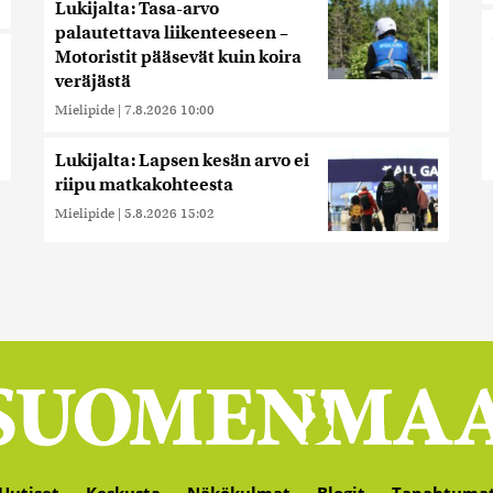
Lukijalta: Tasa-arvo
palautettava liikenteeseen –
Motoristit pääsevät kuin koira
veräjästä
Mielipide
|
7.8.2026 10:00
Lukijalta: Lapsen kesän arvo ei
riipu matkakohteesta
Mielipide
|
5.8.2026 15:02
Uutiset
Keskusta
Näkökulmat
Blogit
Tapahtuma