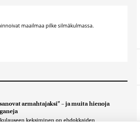
vainnoivat maailmaa pilke silmäkulmassa.
 sanovat armahtajaksi" – ja muita hienoja
oganeja
skulauseen keksiminen on ehdokkaiden
pulma. Lauseen pitää olla naseva, mieleenpainuva,
 myönteisiä...