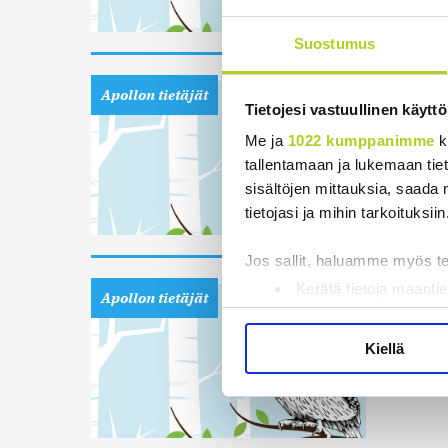
22.11.2023 
Suostumus
Lisää v
Apollon tietäjät
Tietojesi vastuullinen käyttö
Presiden
illasta 
Me ja
1022 kumppanimme
k
Ahvenan
tallentamaan ja lukemaan tieto
9.11.2023 1
sisältöjen mittauksia, saada 
tietojasi ja mihin tarkoituksiin
Jos sallit, haluamme myös t
Rehelli
Kerätä tietoja maantie
Apollon tietäjät
Tunnistaa laitteesi s
Liike Ny
Lue lisää siitä, miten henkilö
latujaan
Kiellä
suostumustasi tai peruuttaa 
ehdokkaa
30.10.2023 
Käytämme evästeitä tarjoama
ja kävijämäärämme analysoim