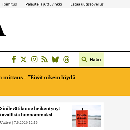
Toimitus
Palaute ja juttuvinkki
Lataa uutissovellus
Haku
 mittaus – ”Eivät oikein löydä
Sinilevätilanne heikentynyt
tavallista huonommaksi
Uutiset
|
7.8.2026 12:16