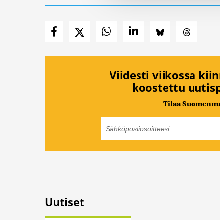
kumppaneillemme tietoja siitä
olet antanut heille tai joita 
Viidesti viikossa kii
koostettu uutisp
Tilaa Suomenmaa
Uutiset