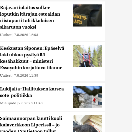
Rajavartiolaitos sulkee
loputkin itärajan esteaidan
riistaportit afrikkalaisen
sikaruton vuoksi
Uutiset
|
7.8.2026 12:03
Keskustan Siponen: Epäselvä
laki uhkaa pysäyttää
kesähakkuut – ministeri
Essayahin korjattava tilanne
Uutiset
|
7.8.2026 11:59
Lukijalta: Hallituksen karsea
sote-politiikka
Mielipide
|
7.8.2026 11:43
Saimaannorpan kuutti kuoli
kalaverkkoon Liperissä – jo
vuoden 12:s tietoon tullut