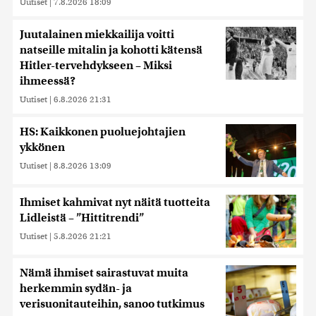
Uutiset
|
7.8.2026 18:09
Juutalainen miekkailija voitti
natseille mitalin ja kohotti kätensä
Hitler-tervehdykseen – Miksi
ihmeessä?
Uutiset
|
6.8.2026 21:31
HS: Kaikkonen puoluejohtajien
ykkönen
Uutiset
|
8.8.2026 13:09
Ihmiset kahmivat nyt näitä tuotteita
Lidleistä – ”Hittitrendi”
Uutiset
|
5.8.2026 21:21
Nämä ihmiset sairastuvat muita
herkemmin sydän- ja
verisuonitauteihin, sanoo tutkimus