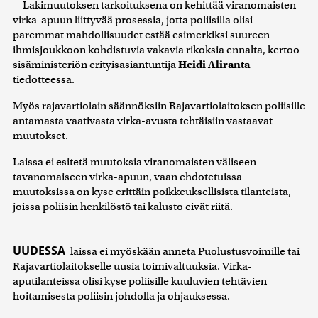
– Lakimuutoksen tarkoituksena on kehittää viranomaisten
virka-apuun liittyvää prosessia, jotta poliisilla olisi
paremmat mahdollisuudet estää esimerkiksi suureen
ihmisjoukkoon kohdistuvia vakavia rikoksia ennalta, kertoo
sisäministeriön erityisasiantuntija
Heidi Aliranta
tiedotteessa.
Myös rajavartiolain säännöksiin Rajavartiolaitoksen poliisille
antamasta vaativasta virka-avusta tehtäisiin vastaavat
muutokset.
Laissa ei esitetä muutoksia viranomaisten väliseen
tavanomaiseen virka-apuun, vaan ehdotetuissa
muutoksissa on kyse erittäin poikkeuksellisista tilanteista,
joissa poliisin henkilöstö tai kalusto eivät riitä.
UUDESSA
laissa ei myöskään anneta Puolustusvoimille tai
Rajavartiolaitokselle uusia toimivaltuuksia. Virka-
aputilanteissa olisi kyse poliisille kuuluvien tehtävien
hoitamisesta poliisin johdolla ja ohjauksessa.