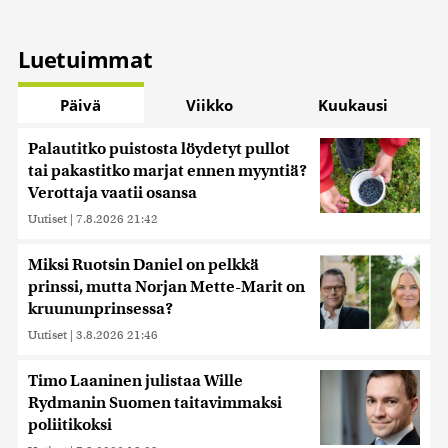
Luetuimmat
Päivä
Viikko
Kuukausi
Palautitko puistosta löydetyt pullot
tai pakastitko marjat ennen myyntiä?
Verottaja vaatii osansa
Uutiset
|
7.8.2026 21:42
Miksi Ruotsin Daniel on pelkkä
prinssi, mutta Norjan Mette-Marit on
kruununprinsessa?
Uutiset
|
3.8.2026 21:46
Timo Laaninen julistaa Wille
Rydmanin Suomen taitavimmaksi
poliitikoksi