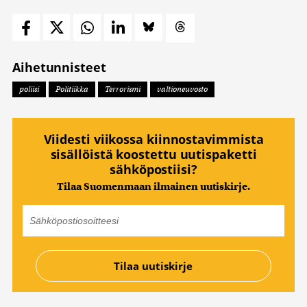
Aihetunnisteet
poliisi
Politiikka
Terrorismi
valtioneuvosto
Viidesti viikossa kiinnostavimmista
sisällöistä koostettu uutispaketti
sähköpostiisi?
Tilaa Suomenmaan ilmainen uutiskirje.