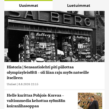
Uusimmat
Luetuimmat
Historia | Sensaatiolehti piti piilottaa
olympiayleisöltä – oli liian raju myös natseille
itselleen
Uutiset
|
8.8.2026 22:15
Helle kurittaa Pohjois-Koreaa –
valtionmedia kehottaa syömään
koiranlihasoppaa