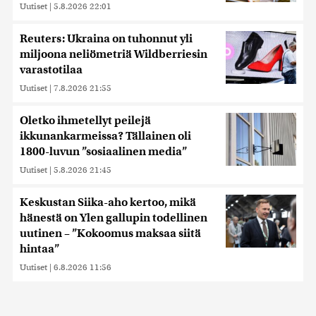
Uutiset
|
5.8.2026 22:01
Reuters: Ukraina on tuhonnut yli
miljoona neliömetriä Wildberriesin
varastotilaa
Uutiset
|
7.8.2026 21:55
Oletko ihmetellyt peilejä
ikkunankarmeissa? Tällainen oli
1800-luvun ”sosiaalinen media”
Uutiset
|
5.8.2026 21:45
Keskustan Siika-aho kertoo, mikä
hänestä on Ylen gallupin todellinen
uutinen – ”Kokoomus maksaa siitä
hintaa”
Uutiset
|
6.8.2026 11:56