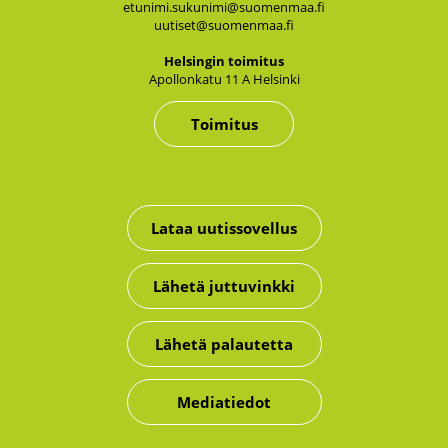
etunimi.sukunimi@suomenmaa.fi
uutiset@suomenmaa.fi
Hel­sin­gin toi­mi­tus
Apol­lon­ka­tu 11 A Hel­sin­ki
Toimitus
Lataa uutissovellus
Lähetä juttuvinkki
Lähetä palautetta
Mediatiedot