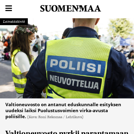
Lainsäädäntö
Valtioneuvosto on antanut eduskunnalle esityksen
uudeksi laiksi Puolustusvoimien virka-avusta
poliisille.
(Kuva: Roni Rekomaa / Lehtikuva)
Valtioneuvosto pyrkii parantamaan