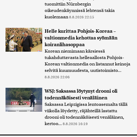
tuomittiin Nürnbergin
oikeudenkäynnissä lehtensä takia
kuolemaan
8.8.2026 22:15
Helle kurittaa Pohjois-Koreaa –
valtionmedia kehottaa syömään
koiranlihasoppaa
Korean niemimaan kärsiessä
tukahduttavasta helleaallosta Pohjois-
Korean valtionmedia on listannut keinoja
selvitä kuumuudesta, uutistoimisto...
8.8.2026 22:06
WSJ: Saksassa löytynyt drooni oli
todennäköisesti venäläinen
Saksassa Leipzigissa lentoasemalta tällä
viikolla löydetty, räjähteillä lastattu
drooni oli todennäköisesti venäläinen,
kertoo...
8.8.2026 16:19