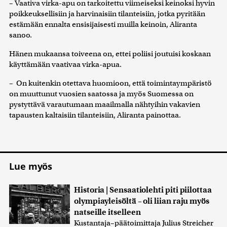
– Vaativa virka-apu on tarkoitettu viimeiseksi keinoksi hyvin
poikkeuksellisiin ja harvinaisiin tilanteisiin, jotka pyritään
estämään ennalta ensisijaisesti muilla keinoin, Aliranta
sanoo.
Hänen mukaansa toiveena on, ettei poliisi joutuisi koskaan
käyttämään vaativaa virka-apua.
– On kuitenkin otettava huomioon, että toimintaympäristö
on muuttunut vuosien saatossa ja myös Suomessa on
pystyttävä varautumaan maailmalla nähtyihin vakavien
tapausten kaltaisiin tilanteisiin, Aliranta painottaa.
Lue myös
Historia | Sensaatiolehti piti piilottaa
olympiayleisöltä – oli liian raju myös
natseille itselleen
Kustantaja–päätoimittaja Julius Streicher