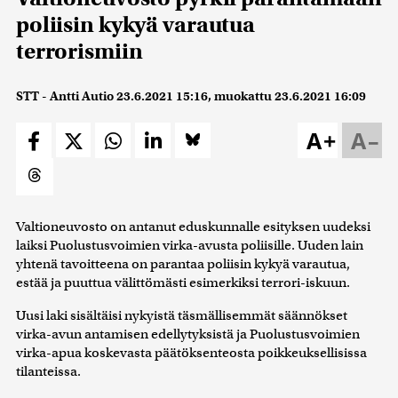
poliisin kykyä varautua
terrorismiin
STT - Antti Autio
23.6.2021 15:16
, muokattu
23.6.2021 16:09
A+
A–
Valtioneuvosto on antanut eduskunnalle esityksen uudeksi
laiksi Puolustusvoimien virka-avusta poliisille. Uuden lain
yhtenä tavoitteena on parantaa poliisin kykyä varautua,
estää ja puuttua välittömästi esimerkiksi terrori-iskuun.
Uusi laki sisältäisi nykyistä täsmällisemmät säännökset
virka-avun antamisen edellytyksistä ja Puolustusvoimien
virka-apua koskevasta päätöksenteosta poikkeuksellisissa
tilanteissa.