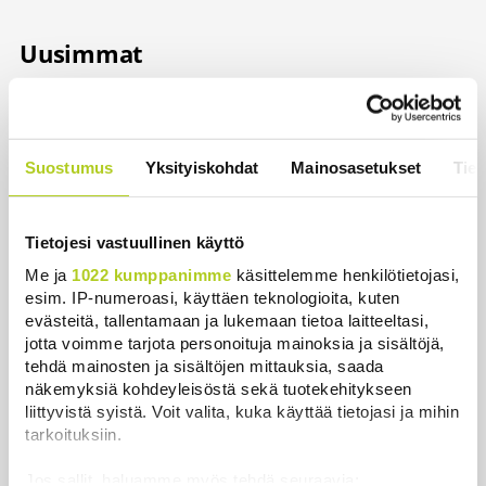
Uusimmat
Historia | Sensaatiolehti piti piilottaa
olympiayleisöltä – oli liian raju myös natseille
itselleen
Suostumus
Yksityiskohdat
Mainosasetukset
Tiet
Uutiset
|
8.8.2026 22:15
Helle kurittaa Pohjois-Koreaa – valtionmedia
Tietojesi vastuullinen käyttö
kehottaa syömään koiranlihasoppaa
Me ja
1022 kumppanimme
käsittelemme henkilötietojasi,
Uutiset
|
8.8.2026 22:06
esim. IP-numeroasi, käyttäen teknologioita, kuten
evästeitä, tallentamaan ja lukemaan tietoa laitteeltasi,
WSJ: Saksassa löytynyt drooni oli todennäköisesti
jotta voimme tarjota personoituja mainoksia ja sisältöjä,
venäläinen
tehdä mainosten ja sisältöjen mittauksia, saada
Uutiset
|
8.8.2026 16:19
näkemyksiä kohdeyleisöstä sekä tuotekehitykseen
liittyvistä syistä. Voit valita, kuka käyttää tietojasi ja mihin
Sikarutto tuo metsästysrajoituksia – vilkkain
tarkoituksiin.
metsästyskausi käynnistyy Suomessa
Jos sallit, haluamme myös tehdä seuraavia:
Uutiset
|
8.8.2026 15:00