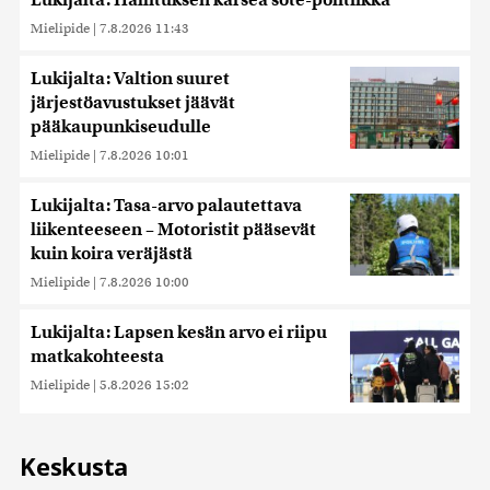
Lukijalta: Hallituksen karsea sote-politiikka
Mielipide
|
7.8.2026 11:43
Lukijalta: Valtion suuret
järjestöavustukset jäävät
pääkaupunkiseudulle
Mielipide
|
7.8.2026 10:01
Lukijalta: Tasa-arvo palautettava
liikenteeseen – Motoristit pääsevät
kuin koira veräjästä
Mielipide
|
7.8.2026 10:00
Lukijalta: Lapsen kesän arvo ei riipu
matkakohteesta
Mielipide
|
5.8.2026 15:02
Keskusta