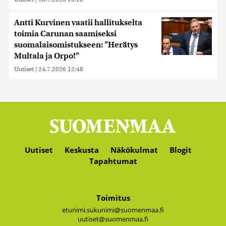
Antti Kurvinen vaatii hallitukselta
toimia Carunan saamiseksi
suomalaisomistukseen: ”Herätys
Multala ja Orpo!”
Uutiset
|
24.7.2026 12:48
Uutiset
Keskusta
Näkökulmat
Blogit
Tapahtumat
Toimitus
etunimi.sukunimi@suomenmaa.fi
uutiset@suomenmaa.fi