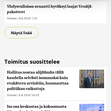
räätälöimiseen, sosiaalisen median ominaisuuksien
Yhdysvalloissa senaatti hyväksyi laajat Venäjä-
tukemiseen ja kävijämäärämme analysoimiseen. Lisäksi
pakotteet
jaamme sosiaalisen median, mainosalan ja analytiikka-
alan kumppaneillemme tietoja siitä, miten käytät
Uutiset
|
8.8.2026 7:55
sivustoamme. Kumppanimme voivat yhdistää näitä
tietoja muihin tietoihin, joita olet antanut heille tai joita on
Näytä lisää
kerätty, kun olet käyttänyt heidän palvelujaan. Tietoja
saatetaan myös siirtää ulkomaille.
Toimitus suosittelee
Hallitus nostaa alijäämän tällä
kaudella selvästi isommaksi kuin
etukäteen arvioitiin, huomauttaa
politiikan vaikuttaja
Uutiset
|
6.8.2026 16:20
Iso osa keskustaa ja kokoomusta