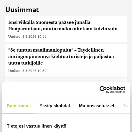
Uusimmat
Ensi viikolla Suomesta pääsee junalla
Haaparantaan, mutta matka taitetaan kuivin suin
Uutiset
|
8.8.2026 10:44
”Se tuntuu maailmanlopulta” – Täydellinen
auringonpimennys kiehtoo turisteja ja paljastaa
uutta tutkijoille
Uutiset
|
8.8.2026 10:30
Tänään on pääosin poutaista, paikoin satelee
Uutiset
|
8.8.2026 10:00
Kolumbian uusi oikeistolainen presidentti astui
Suostumus
Yksityiskohdat
Mainosasetukset
Tiet
virkaansa – Yhdysvallat aikoo tukea maata
miljardilla dollarilla
Tietojesi vastuullinen käyttö
Uutiset
|
8.8.2026 9:55