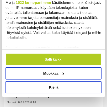
Me ja
1022 kumppanimme
käsittelemme henkilötietojasi,
Asuntokaupan hintapalvelu on saamassa seuraajan
esim. IP-numeroasi, käyttäen teknologioita, kuten
viimeistään alkuvuodesta
evästeitä, tallentamaan ja lukemaan tietoa laitteeltasi,
jotta voimme tarjota personoituja mainoksia ja sisältöjä,
Uutiset
|
8.8.2026 9:30
tehdä mainosten ja sisältöjen mittauksia, saada
näkemyksiä kohdeyleisöstä sekä tuotekehitykseen
EU kehottaa somejättejä toimiin disinformaation
liittyvistä syistä. Voit valita, kuka käyttää tietojasi ja mihin
suitsimiseksi Ceutan tilanteen jälkeen
tarkoituksiin.
Uutiset
|
8.8.2026 9:00
Jos sallit, haluamme myös tehdä seuraavia:
Espanja aloittaa rajatarkastukset vastatoimena
Kerätä tietoja maantieteellisestä sijainnistasi,
Italialle
mahdollisesti muutaman metrin tarkkuudella
Salli kaikki
Uutiset
|
8.8.2026 8:31
Tunnistaa laitteesi skannaamalla sen
ominaispiirteitä aktiivisesti (sormenjäljen
Muokkaa
Yhdysvaltojen ex-presidentin poika BBC:lle: Joe
muodostaminen)
Bidenin syöpä on levinnyt
Lue lisää siitä, miten henkilötietojasi käsitellään ja miten
voit määrittää asetuksesi
tiedot-osiossa
. Voit muuttaa
Uutiset
|
8.8.2026 8:15
Kiellä
suostumustasi tai peruuttaa sen milloin vain
evästeilmoituksessa.
Venäjä teki jälleen iskuja Kiovan alueelle
Uutiset
|
8.8.2026 8:13
Käytämme evästeitä tarjoamamme sisällön ja mainosten