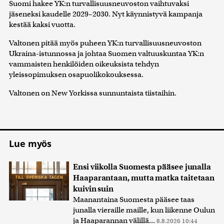
Suomi hakee YK:n turvallisuusneuvoston vaihtuvaksi
jäseneksi kaudelle 2029–2030. Nyt käynnistyvä kampanja
kestää kaksi vuotta.
Valtonen pitää myös puheen YK:n turvallisuusneuvoston
Ukraina-istunnossa ja johtaa Suomen valtuuskuntaa YK:n
vammaisten henkilöiden oikeuksista tehdyn
yleissopimuksen osapuolikokouksessa.
Valtonen on New Yorkissa sunnuntaista tiistaihin.
Lue myös
Ensi viikolla Suomesta pääsee junalla
Haaparantaan, mutta matka taitetaan
kuivin suin
Maanantaina Suomesta pääsee taas
junalla vieraille maille, kun liikenne Oulun
ja Haaparannan välillä...
8.8.2026 10:44