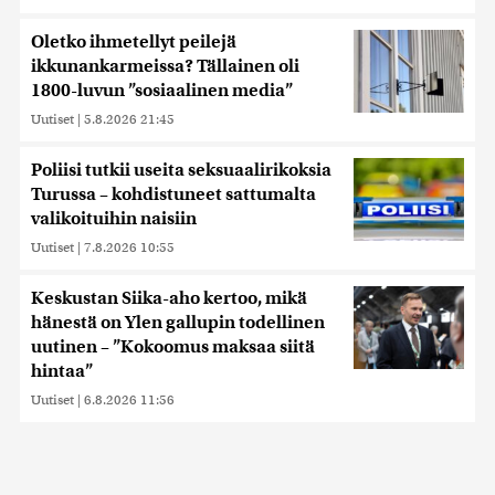
Oletko ihmetellyt peilejä
ikkunankarmeissa? Tällainen oli
1800-luvun ”sosiaalinen media”
Uutiset
|
5.8.2026 21:45
Poliisi tutkii useita seksuaalirikoksia
Turussa – kohdistuneet sattumalta
valikoituihin naisiin
Uutiset
|
7.8.2026 10:55
Keskustan Siika-aho kertoo, mikä
hänestä on Ylen gallupin todellinen
uutinen – ”Kokoomus maksaa siitä
hintaa”
Uutiset
|
6.8.2026 11:56