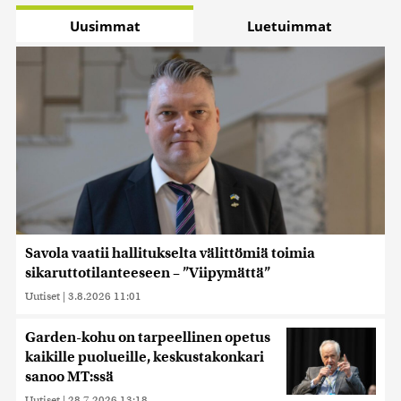
Uusimmat
Luetuimmat
Savola vaatii hallitukselta välittömiä toimia
sikaruttotilanteeseen – ”Viipymättä”
Uutiset
|
3.8.2026 11:01
Garden-kohu on tarpeellinen opetus
kaikille puolueille, keskustakonkari
sanoo MT:ssä
Uutiset
|
28.7.2026 13:18