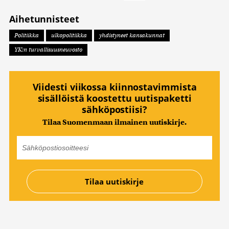
Aihetunnisteet
Politiikka
ulkopolitiikka
yhdistyneet kansakunnat
YK:n turvallisuusneuvosto
Viidesti viikossa kiinnostavimmista
sisällöistä koostettu uutispaketti
sähköpostiisi?
Tilaa Suomenmaan ilmainen uutiskirje.