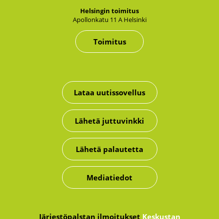
Hel­sin­gin toi­mi­tus
Apol­lon­ka­tu 11 A Hel­sin­ki
Toimitus
Lataa uutissovellus
Lähetä juttuvinkki
Lähetä palautetta
Mediatiedot
Järjestöpalstan ilmoitukset
Keskustan