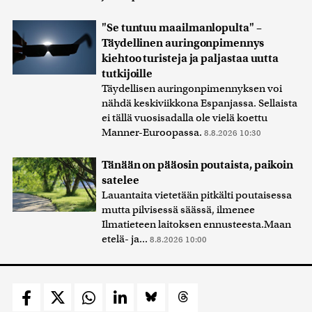
"Se tuntuu maailmanlopulta" –
Täydellinen auringonpimennys
kiehtoo turisteja ja paljastaa uutta
tutkijoille
Täydellisen auringonpimennyksen voi
nähdä keskiviikkona Espanjassa. Sellaista
ei tällä vuosisadalla ole vielä koettu
Manner-Euroopassa.
8.8.2026 10:30
Tänään on pääosin poutaista, paikoin
satelee
Lauantaita vietetään pitkälti poutaisessa
mutta pilvisessä säässä, ilmenee
Ilmatieteen laitoksen ennusteesta.Maan
etelä- ja...
8.8.2026 10:00