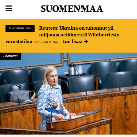
Reuters: Ukraina on tuhonnut yli
Ukrainan sota
miljoona neliömetriä Wildberriesin
Lue lisää
varastotilaa
7.8.2026 21:55
Politiikka