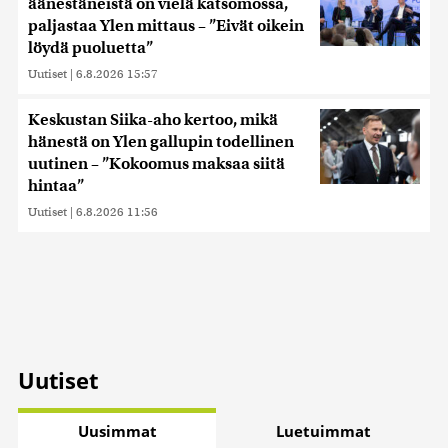
äänestäneistä on vielä katsomossa,
paljastaa Ylen mittaus – ”Eivät oikein
löydä puoluetta”
Uutiset
|
6.8.2026 15:57
Keskustan Siika-aho kertoo, mikä
hänestä on Ylen gallupin todellinen
uutinen – ”Kokoomus maksaa siitä
hintaa”
Uutiset
|
6.8.2026 11:56
Uutiset
Uusimmat
Luetuimmat