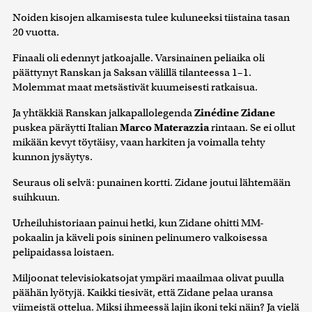
Noiden kisojen alkamisesta tulee kuluneeksi tiistaina tasan
20 vuotta.
Finaali oli edennyt jatkoajalle. Varsinainen peliaika oli
päättynyt Ranskan ja Saksan välillä tilanteessa 1–1.
Molemmat maat metsästivät kuumeisesti ratkaisua.
Ja yhtäkkiä Ranskan jalkapallolegenda
Zinédine Zidane
puskea päräytti Italian
Marco Materazzia
rintaan. Se ei ollut
mikään kevyt töytäisy, vaan harkiten ja voimalla tehty
kunnon jysäytys.
Seuraus oli selvä: punainen kortti. Zidane joutui lähtemään
suihkuun.
Urheiluhistoriaan painui hetki, kun Zidane ohitti MM-
pokaalin ja käveli pois sininen pelinumero valkoisessa
pelipaidassa loistaen.
Miljoonat televisiokatsojat ympäri maailmaa olivat puulla
päähän lyötyjä. Kaikki tiesivät, että Zidane pelaa uransa
viimeistä ottelua. Miksi ihmeessä lajin ikoni teki näin? Ja vielä