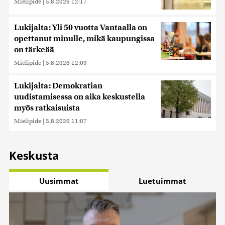
Mielipide
|
5.8.2026 12:17
Lukijalta: Yli 50 vuotta Vantaalla on
opettanut minulle, mikä kaupungissa
on tärkeää
Mielipide
|
5.8.2026 12:09
Lukijalta: Demokratian
uudistamisessa on aika keskustella
myös ratkaisuista
Mielipide
|
5.8.2026 11:07
Keskusta
Uusimmat
Luetuimmat