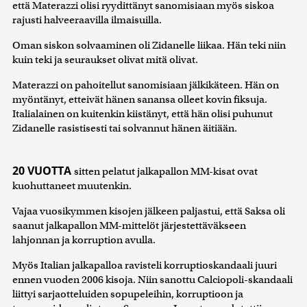
että Materazzi olisi ryydittänyt sanomisiaan myös siskoa
rajusti halveeraavilla ilmaisuilla.
Oman siskon solvaaminen oli Zidanelle liikaa. Hän teki niin
kuin teki ja seuraukset olivat mitä olivat.
Materazzi on pahoitellut sanomisiaan jälkikäteen. Hän on
myöntänyt, etteivät hänen sanansa olleet kovin fiksuja.
Italialainen on kuitenkin kiistänyt, että hän olisi puhunut
Zidanelle rasistisesti tai solvannut hänen äitiään.
20 VUOTTA
sitten pelatut jalkapallon MM-kisat ovat
kuohuttaneet muutenkin.
Vajaa vuosikymmen kisojen jälkeen paljastui, että Saksa oli
saanut jalkapallon MM-mittelöt järjestettäväkseen
lahjonnan ja korruption avulla.
Myös Italian jalkapalloa ravisteli korruptioskandaali juuri
ennen vuoden 2006 kisoja. Niin sanottu Calciopoli-skandaali
liittyi sarjaotteluiden sopupeleihin, korruptioon ja