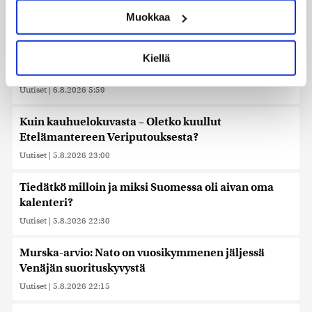
ominaispiirteitä aktiivisesti (sormenjäljen
vasemmistoliitto laski
Muokkaa
muodostaminen)
Uutiset
|
6.8.2026 6:53
Lue lisää siitä, miten henkilötietojasi käsitellään ja miten
voit määrittää asetuksesi
tiedot-osiossa
. Voit muuttaa
Saksan sisäministeri: Lentokentän droonilöytöä
Kiellä
suostumustasi tai peruuttaa sen milloin vain
tutkitaan hybridihyökkäyksenä
evästeilmoituksessa.
Uutiset
|
6.8.2026 5:59
Käytämme evästeitä tarjoamamme sisällön ja mainosten
Kuin kauhuelokuvasta – Oletko kuullut
räätälöimiseen, sosiaalisen median ominaisuuksien
Etelämantereen Veriputouksesta?
tukemiseen ja kävijämäärämme analysoimiseen. Lisäksi
jaamme sosiaalisen median, mainosalan ja analytiikka-
Uutiset
|
5.8.2026 23:00
alan kumppaneillemme tietoja siitä, miten käytät
sivustoamme. Kumppanimme voivat yhdistää näitä
Tiedätkö milloin ja miksi Suomessa oli aivan oma
tietoja muihin tietoihin, joita olet antanut heille tai joita on
kalenteri?
kerätty, kun olet käyttänyt heidän palvelujaan. Tietoja
Uutiset
|
5.8.2026 22:30
saatetaan myös siirtää ulkomaille.
Murska-arvio: Nato on vuosikymmenen jäljessä
Venäjän suorituskyvystä
Uutiset
|
5.8.2026 22:15