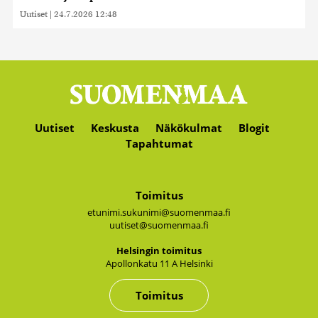
Uutiset
|
24.7.2026 12:48
Uutiset
Keskusta
Näkökulmat
Blogit
Tapahtumat
Toimitus
etunimi.sukunimi@suomenmaa.fi
uutiset@suomenmaa.fi
Hel­sin­gin toi­mi­tus
Apol­lon­ka­tu 11 A Hel­sin­ki
Toimitus