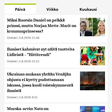
Päivä
Viikko
Kuukausi
Miksi Ruotsin Daniel on pelkkä
prinssi, mutta Norjan Mette-Marit on
kruununprinsessa?
Uutiset
|
3.8.2026 21:46
Ihmiset kahmivat nyt näitä tuotteita
Lidleistä – ”Hittitrendi”
Uutiset
|
5.8.2026 21:21
Ukrainan mukaan yhtään Venäjän
ohjusta ei kyetty pudottamaan
iskussa, jossa kuoli toistakymmentä
ihmistä
Uutiset
|
5.8.2026 9:21
Murska-arvio: Nato on