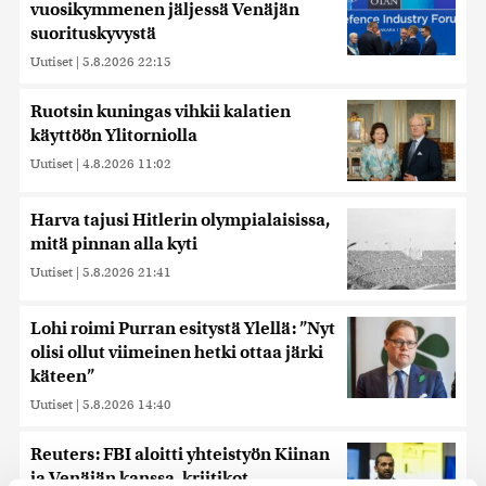
vuosikymmenen jäljessä Venäjän
suorituskyvystä
Uutiset
|
5.8.2026 22:15
Ruotsin kuningas vihkii kalatien
käyttöön Ylitorniolla
Uutiset
|
4.8.2026 11:02
Harva tajusi Hitlerin olympialaisissa,
mitä pinnan alla kyti
Uutiset
|
5.8.2026 21:41
Lohi roimi Purran esitystä Ylellä: ”Nyt
olisi ollut viimeinen hetki ottaa järki
käteen”
Uutiset
|
5.8.2026 14:40
Reuters: FBI aloitti yhteistyön Kiinan
ja Venäjän kanssa, kriitikot