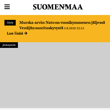
Murska-arvio: Nato on vuosikymmenen jäljessä
Nato
Venäjän suorituskyvystä
5.8.2026 22:15
Lue lisää
Jalkapallo