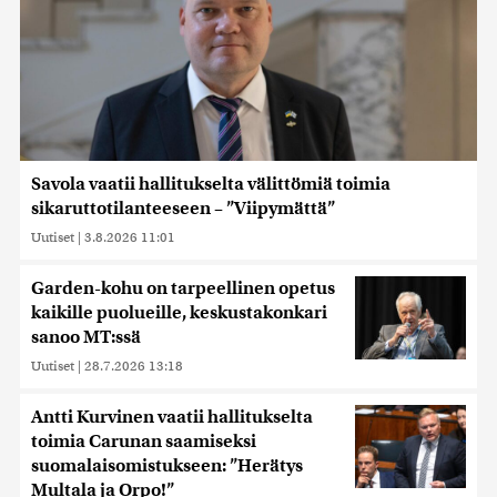
Savola vaatii hallitukselta välittömiä toimia
sikaruttotilanteeseen – ”Viipymättä”
Uutiset
|
3.8.2026 11:01
Garden-kohu on tarpeellinen opetus
kaikille puolueille, keskustakonkari
sanoo MT:ssä
Uutiset
|
28.7.2026 13:18
Antti Kurvinen vaatii hallitukselta
toimia Carunan saamiseksi
suomalaisomistukseen: ”Herätys
Multala ja Orpo!”