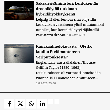
Saksan sisäministeri: Lentokentän
droonilöytöä tutkitaan
hybridihyökkäyksenä
Leipzig-Hallen lentoasema suljettiin
keskiviikon vastaisena yönä muutamaksi
tunniksi, kun kentältä löytyi räjähteillä
varustettu drooni.
6.8.2026 5:59
Kuin kauhuelokuvasta – Oletko
kuullut Etelämantereen
Veriputouksesta?
Englantilais-australialainen Thomas
Griffith Taylor (1880–1963)
retkikuntineen oli varmasti ihmeissään
vuonna 1911 osuessaan omituiseen...
5.8.2026 23:00