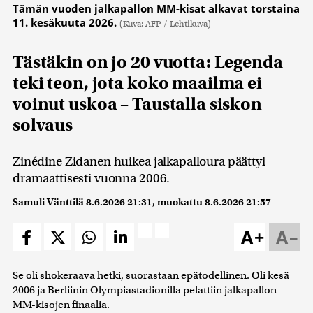
Tämän vuoden jalkapallon MM-kisat alkavat torstaina
11. kesäkuuta 2026.
(Kuva: AFP / Lehtikuva)
Tästäkin on jo 20 vuotta: Legenda
teki teon, jota koko maailma ei
voinut uskoa – Taustalla siskon
solvaus
Zinédine Zidanen huikea jalkapalloura päättyi
dramaattisesti vuonna 2006.
Samuli Vänttilä
8.6.2026 21:31
, muokattu
8.6.2026 21:57
A+
A–
Se oli shokeraava hetki, suorastaan epätodellinen. Oli kesä
2006 ja Berliinin Olympiastadionilla pelattiin jalkapallon
MM-kisojen finaalia.