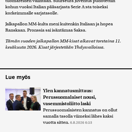
tuomareiden valintaan. Suurseura Juventus pudotettiin
kohun vuoksi Italian pääsarjasta Serie A:sta toiseksi
korkeimmalle sarjatasolle.
Jalkapallon MM-kulta meni kuitenkin Italiaan ja hopea
Ranskaan. Pronssia sai isäntämaa Saksa.
Tämän vuoden jalkapallon MM-kisat alkavat torstaina 11.
kesäkuuta 2026. Kisat järjestetään Yhdysvalloissa.
Lue myös
Ylen kannatusmittaus:
Perussuomalaiset nousi,
vasemmistoliitto laski
Perussuomalaisten kannatus on ollut
samalla tasolla viimeksi lähes kaksi
vuotta sitten.
6.8.2026 6:53