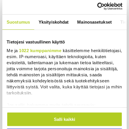
huolissaan – ”Loistava peiterooli”
Uutiset
|
5.8.2026 22:07
Suostumus
Yksityiskohdat
Mainosasetukset
Tiet
Hammashoidon Kela-korvaukset
valuivat hyvätuloisille – Kemppi:
Kansaa johdettiin harhaan
Tietojesi vastuullinen käyttö
Uutiset
|
4.8.2026 14:39
Me ja
1022 kumppanimme
käsittelemme henkilötietojasi,
esim. IP-numeroasi, käyttäen teknologioita, kuten
Nämä ihmiset sairastuvat muita
evästeitä, tallentamaan ja lukemaan tietoa laitteeltasi,
herkemmin sydän- ja
jotta voimme tarjota personoituja mainoksia ja sisältöjä,
verisuonitauteihin, sanoo tutkimus
tehdä mainosten ja sisältöjen mittauksia, saada
Uutiset
|
5.8.2026 22:01
näkemyksiä kohdeyleisöstä sekä tuotekehitykseen
liittyvistä syistä. Voit valita, kuka käyttää tietojasi ja mihin
tarkoituksiin.
Jos sallit, haluamme myös tehdä seuraavia:
Uusimmat
Kerätä tietoja maantieteellisestä sijainnistasi,
mahdollisesti muutaman metrin tarkkuudella
Salli kaikki
Tunnistaa laitteesi skannaamalla sen
Ylen kannatusmittaus: Perussuomalaiset nousi,