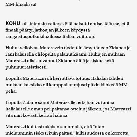
MM-finaalissa!
KOHU
oli tietenkin valtava. Sitä paisutti entisestään se, että
finaali päättyi jatkoajan jälkeen käydyssä
rangaistuspotkukilpailussa Italian voittoon.
Huhut velloivat. Materazzin tiedettiin ärsyttäneen Zidanea ja
ranskalaisella oli lopulta palanut käämi. Huhujen mukaan
Materazzi olisi solvannut Zidanen äitiä ja siskoa sekä
puhunut rasistisesti.
Lopulta Materazzin oli kerrottava totuus. Italialaistähden
mukaan kaksikko oli kamppailut rajusti pitkin kiihkeää MM-
peliä.
Lopulta Zidane sanoi Materazzille, että hän voi antaa
italialaiselle oman pelipaitansa ottelun jälkeen, jos Materazzi
sitä niin kovasti kerran haluaa.
Materazzi kuittasi takaisin sanomalla, että ”otan
mieluummin siskosi kuin paitasi”. Julkisuudessa on kerrottu,