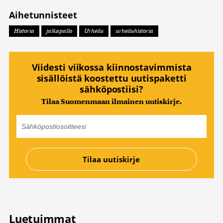
Aihetunnisteet
Historia
jalkapallo
Urheilu
urheiluhistoria
Viidesti viikossa kiinnostavimmista
sisällöistä koostettu uutispaketti
sähköpostiisi?
Tilaa Suomenmaan ilmainen uutiskirje.
Luetuimmat