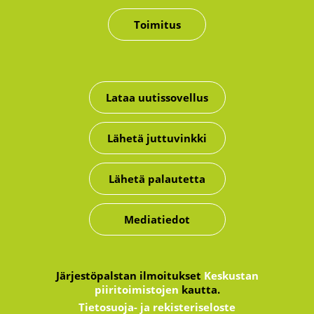
Toimitus
Lataa uutissovellus
Lähetä juttuvinkki
Lähetä palautetta
Mediatiedot
Järjestöpalstan ilmoitukset
Keskustan
piiritoimistojen
kautta.
Tietosuoja- ja rekisteriseloste