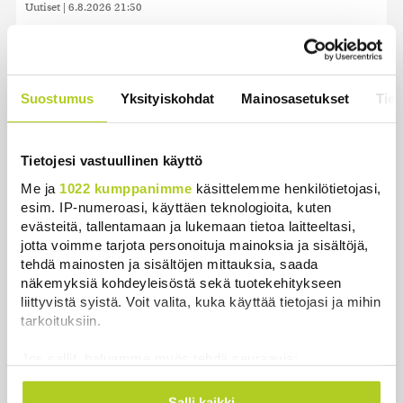
Uutiset
|
6.8.2026 21:50
Juutalainen miekkailija voitti natseille mitalin ja
kohotti kätensä Hitler-tervehdykseen – Miksi
ihmeessä?
Suostumus
Yksityiskohdat
Mainosasetukset
Tiet
Uutiset
|
6.8.2026 21:31
Veriputouksesta löydettiin muinoin eristyksiin
Tietojesi vastuullinen käyttö
jäänyttä elämää
Me ja
1022 kumppanimme
käsittelemme henkilötietojasi,
Uutiset
|
6.8.2026 21:15
esim. IP-numeroasi, käyttäen teknologioita, kuten
evästeitä, tallentamaan ja lukemaan tietoa laitteeltasi,
Lämpöennätys meni uusiksi Slovakiassa toisena
jotta voimme tarjota personoituja mainoksia ja sisältöjä,
päivänä peräkkäin
tehdä mainosten ja sisältöjen mittauksia, saada
Uutiset
|
6.8.2026 18:44
näkemyksiä kohdeyleisöstä sekä tuotekehitykseen
liittyvistä syistä. Voit valita, kuka käyttää tietojasi ja mihin
tarkoituksiin.
Valtiovarainministeriön leikkausehdotus voi
pidentää Kelan käsittelyaikoja
Jos sallit, haluamme myös tehdä seuraavia:
Uutiset
|
6.8.2026 17:16
Kerätä tietoja maantieteellisestä sijainnistasi,
mahdollisesti muutaman metrin tarkkuudella
Salli kaikki