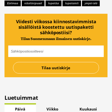
Kotimaa
nikotiinipussit
tupakka
tupakointi
ympäristö
Viidesti viikossa kiinnostavimmista
sisällöistä koostettu uutispaketti
sähköpostiisi?
Tilaa Suomenmaan ilmainen uutiskirje.
Luetuimmat
Päivä
Viikko
Kuukausi