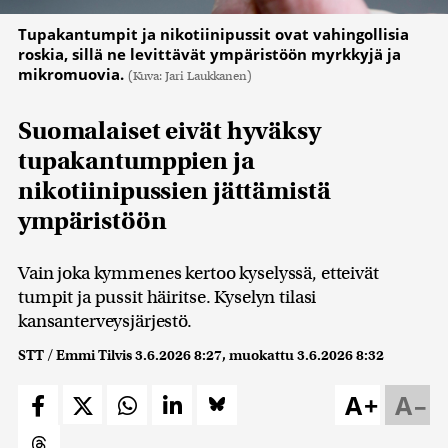
Tupakantumpit ja nikotiinipussit ovat vahingollisia
roskia, sillä ne levittävät ympäristöön myrkkyjä ja
mikromuovia.
(Kuva: Jari Laukkanen)
Suomalaiset eivät hyväksy
tupakantumppien ja
nikotiinipussien jättämistä
ympäristöön
Vain joka kymmenes kertoo kyselyssä, etteivät
tumpit ja pussit häiritse. Kyselyn tilasi
kansanterveysjärjestö.
STT / Emmi Tilvis
3.6.2026 8:27
, muokattu
3.6.2026 8:32
A+
A–