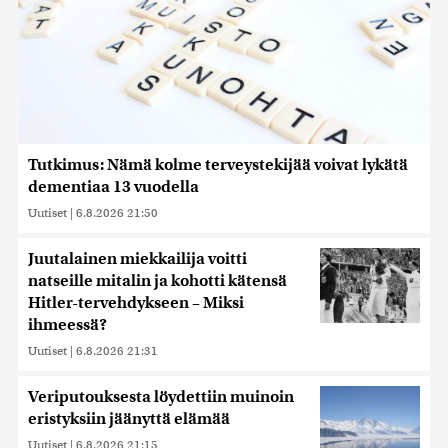
Tutkimus: Nämä kolme terveystekijää voivat lykätä
dementiaa 13 vuodella
Uutiset
|
6.8.2026 21:50
Juutalainen miekkailija voitti
natseille mitalin ja kohotti kätensä
Hitler-tervehdykseen – Miksi
ihmeessä?
Uutiset
|
6.8.2026 21:31
Veriputouksesta löydettiin muinoin
eristyksiin jäänyttä elämää
Uutiset
|
6.8.2026 21:15