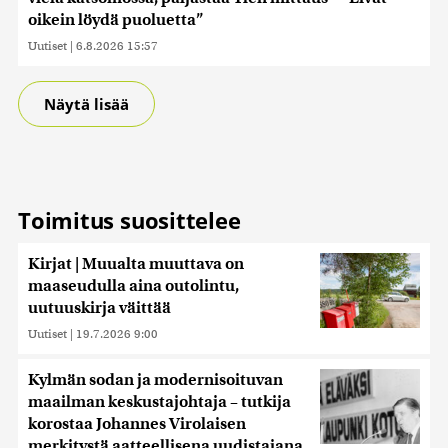
oikein löydä puoluetta”
Uutiset
|
6.8.2026 15:57
Näytä lisää
Toimitus suosittelee
Kirjat | Muualta muuttava on
maaseudulla aina outolintu,
uutuuskirja väittää
Uutiset
|
19.7.2026 9:00
Kylmän sodan ja modernisoituvan
maailman keskustajohtaja – tutkija
korostaa Johannes Virolaisen
merkitystä aatteellisena uudistajana