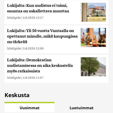
Lukijalta: Kun uudistus ei toimi,
suuntaa on uskallettava muuttaa
Mielipide
|
5.8.2026 12:17
Lukijalta: Yli 50 vuotta Vantaalla on
opettanut minulle, mikä kaupungissa
on tärkeää
Mielipide
|
5.8.2026 12:09
Lukijalta: Demokratian
uudistamisessa on aika keskustella
myös ratkaisuista
Mielipide
|
5.8.2026 11:07
Keskusta
Uusimmat
Luetuimmat