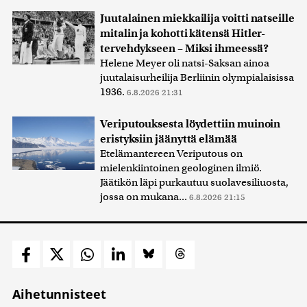
Juutalainen miekkailija voitti natseille
mitalin ja kohotti kätensä Hitler-
tervehdykseen – Miksi ihmeessä?
Helene Meyer oli natsi-Saksan ainoa
juutalaisurheilija Berliinin olympialaisissa
1936.
6.8.2026 21:31
Veriputouksesta löydettiin muinoin
eristyksiin jäänyttä elämää
Etelämantereen Veriputous on
mielenkiintoinen geologinen ilmiö.
Jäätikön läpi purkautuu suolavesiliuosta,
jossa on mukana...
6.8.2026 21:15
Aihetunnisteet