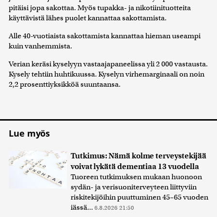
pitäisi jopa sakottaa. Myös tupakka- ja nikotiinituotteita
käyttävistä lähes puolet kannattaa sakottamista.
Alle 40-vuotiaista sakottamista kannattaa hieman useampi
kuin vanhemmista.
Verian keräsi kyselyyn vastaajapaneelissa yli 2 000 vastausta.
Kysely tehtiin huhtikuussa. Kyselyn virhemarginaali on noin
2,2 prosenttiyksikköä suuntaansa.
Lue myös
Tutkimus: Nämä kolme terveystekijää
voivat lykätä dementiaa 13 vuodella
Tuoreen tutkimuksen mukaan huonoon
sydän- ja verisuoniterveyteen liittyviin
riskitekijöihin puuttuminen 45–65 vuoden
iässä...
6.8.2026 21:50