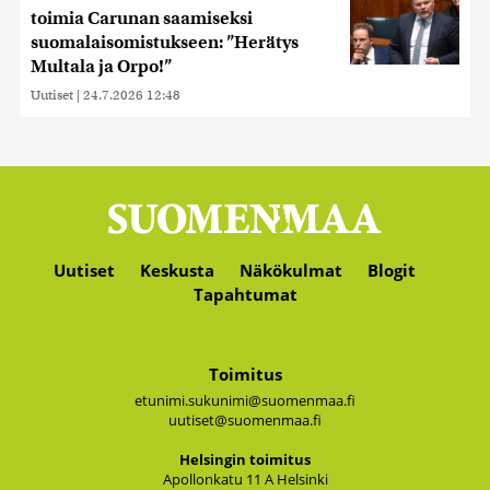
toimia Carunan saamiseksi
suomalaisomistukseen: ”Herätys
Multala ja Orpo!”
Uutiset
|
24.7.2026 12:48
Uutiset
Keskusta
Näkökulmat
Blogit
Tapahtumat
Toimitus
etunimi.sukunimi@suomenmaa.fi
uutiset@suomenmaa.fi
Hel­sin­gin toi­mi­tus
Apol­lon­ka­tu 11 A Hel­sin­ki