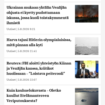
Ukrainan mukaan yhtään Venäjän
ohjusta ei kyetty pudottamaan
iskussa, jossa kuoli toistakymmentä
ihmistä
Uutiset
|
5.8.2026 9:21
Harva tajusi Hitlerin olympialaisissa,
mitä pinnan alla kyti
Uutiset
|
5.8.2026 21:41
Reuters: FBI aloitti yhteistyön Kiinan
ja Venäjän kanssa, kriitikot
huolissaan – ”Loistava peiterooli”
Uutiset
|
5.8.2026 22:07
Kuin kauhuelokuvasta – Oletko
kuullut Etelämantereen
Veriputouksesta?