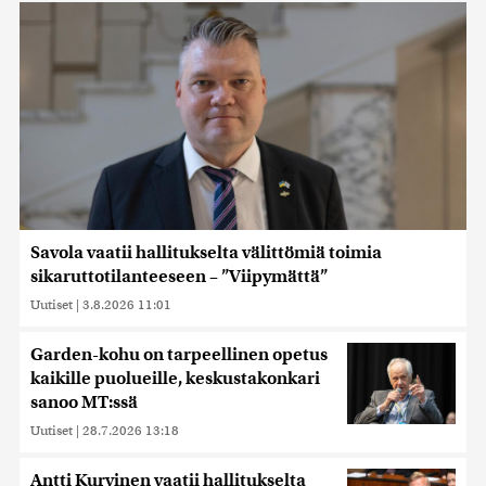
Savola vaatii hallitukselta välittömiä toimia
sikaruttotilanteeseen – ”Viipymättä”
Uutiset
|
3.8.2026 11:01
Garden-kohu on tarpeellinen opetus
kaikille puolueille, keskustakonkari
sanoo MT:ssä
Uutiset
|
28.7.2026 13:18
Antti Kurvinen vaatii hallitukselta