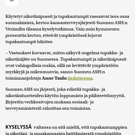
Käytetyt nikotiinipussit ja tupakantumpit rassaavat isoa osaa
suomalaisista, kertoo kansanterveysjärjestö Suomen ASH:n
Verianilta tilaama kyselytutkimus. Vain noin kymmenen
prosenttia kertoo, etteivät ympäristössä lojuvat
tupakantumpit häiritse.
– Vastaukset kuvaavat, miten näkyvä ongelma tupakka- ja
nikotiinijäte on Suomessa. Tupakantumpit ja nikotiinipussit
ovat vahingollisia roskia, sillä ne levittävät ympäristöön
myrkkyjä ja mikromuovia, sanoo Suomen ASH:n
toiminnanjohtaja
Anne Taulu
tiedotteessa
.
Suomen ASH on järjestö, joka edistää tupakka- ja
nikotiinituotteiden käytön loppumista ja päihteettömyyttä.
Järjestön verkkosivujen mukaan sosiaali- ja
terveysministeriö rahoittaa sen toimintaa.
KYSELYSSÄ
valtaosa on sitä mieltä, että tupakantumppien
ja nikotiini- ja nuuskapussien heittämisestä ympäristöön