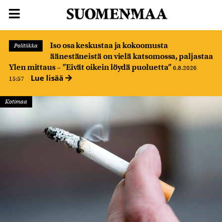
Iso osa keskustaa ja kokoomusta
Politiikka
äänestäneistä on vielä katsomossa, paljastaa
Ylen mittaus – ”Eivät oikein löydä puoluetta”
6.8.2026
Lue lisää
15:57
Kotimaa