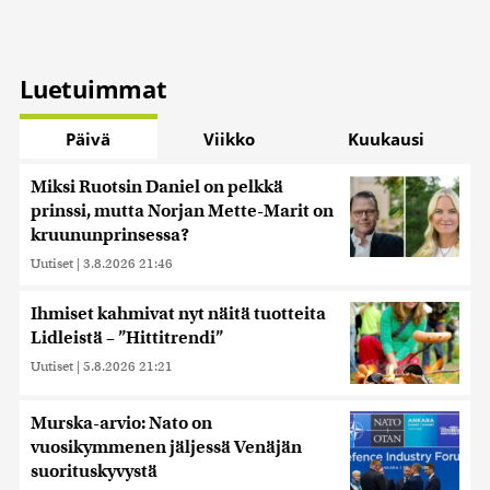
Luetuimmat
Päivä
Viikko
Kuukausi
Miksi Ruotsin Daniel on pelkkä
prinssi, mutta Norjan Mette-Marit on
kruununprinsessa?
Uutiset
|
3.8.2026 21:46
Ihmiset kahmivat nyt näitä tuotteita
Lidleistä – ”Hittitrendi”
Uutiset
|
5.8.2026 21:21
Murska-arvio: Nato on
vuosikymmenen jäljessä Venäjän
suorituskyvystä