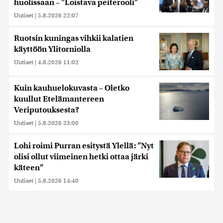
huolissaan – ”Loistava peiterooli”
Uutiset
|
5.8.2026 22:07
Ruotsin kuningas vihkii kalatien
käyttöön Ylitorniolla
Uutiset
|
4.8.2026 11:02
Kuin kauhuelokuvasta – Oletko
kuullut Etelämantereen
Veriputouksesta?
Uutiset
|
5.8.2026 23:00
Lohi roimi Purran esitystä Ylellä: ”Nyt
olisi ollut viimeinen hetki ottaa järki
käteen”
Uutiset
|
5.8.2026 14:40