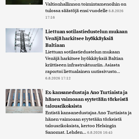
Valtionhallinnon toimintamenoihin on
tulossa säästöjä ensi vuodelle
6.8.2026
17:16
Liettuan sotilastiedustelun mukaan
Venäjä harkitsee hyökkäyksiä
Baltiaan
Liettuan sotilastiedustelun mukaan
Venäjä harkitsee hyökkäyksiä Baltian
kriittiseen infrastruktuuriin. Asiasta
raportoi liettualainen uutissivusto...
6.8.2026 17:12
Ex-kansanedustaja Ano Turtiaista ja
hänen vaimoaan syytetään törkeistä
talousrikoksista
Entistä kansanedustajaa Ano Turtiaista ja
hänen vaimoaan syytetään törkeistä
talousrikoksista, kertoo Helsingin
Sanomat. Lehden...
6.8.2026 16:45