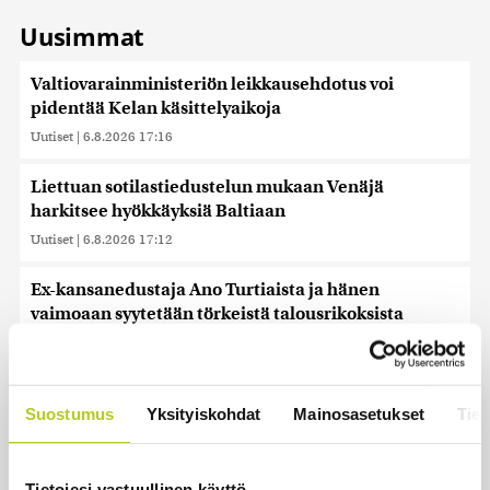
Uusimmat
Valtiovarainministeriön leikkausehdotus voi
pidentää Kelan käsittelyaikoja
Uutiset
|
6.8.2026 17:16
Liettuan sotilastiedustelun mukaan Venäjä
harkitsee hyökkäyksiä Baltiaan
Uutiset
|
6.8.2026 17:12
Ex-kansanedustaja Ano Turtiaista ja hänen
vaimoaan syytetään törkeistä talousrikoksista
Uutiset
|
6.8.2026 16:45
Hallitus nostaa alijäämän tällä kaudella selvästi
Suostumus
Yksityiskohdat
Mainosasetukset
Tiet
isommaksi kuin etukäteen arvioitiin, huomauttaa
politiikan vaikuttaja
Uutiset
|
6.8.2026 16:20
Tietojesi vastuullinen käyttö