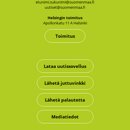
etunimi.sukunimi@suomenmaa.fi
uutiset@suomenmaa.fi
Hel­sin­gin toi­mi­tus
Apol­lon­ka­tu 11 A Hel­sin­ki
Toimitus
Lataa uutissovellus
Lähetä juttuvinkki
Lähetä palautetta
Mediatiedot