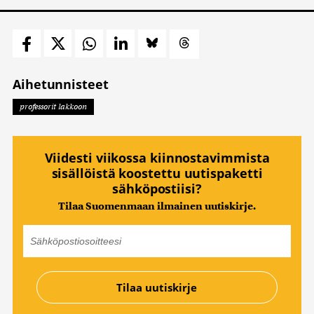
Aihetunnisteet
professorit lakkoon
Viidesti viikossa kiinnostavimmista
sisällöistä koostettu uutispaketti
sähköpostiisi?
Tilaa Suomenmaan ilmainen uutiskirje.