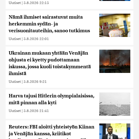
Uutiset
|
5.8.2026 22:15
Nämä ihmiset sairastuvat muita
herkemmin sydän- ja
verisuonitauteihin, sanoo tutkimus
Uutiset
|
5.8.2026 22:01
Ukrainan mukaan yhtään Venäjän
ohjusta ei kyetty pudottamaan
iskussa, jossa kuoli toistakymmentä
ihmistä
Uutiset
|
5.8.2026 9:21
Harva tajusi Hitlerin olympialaisissa,
mitä pinnan alla kyti
Uutiset
|
5.8.2026 21:41
Reuters: FBI aloitti yhteistyön Kiinan
ja Venäjän kanssa, kriitikot