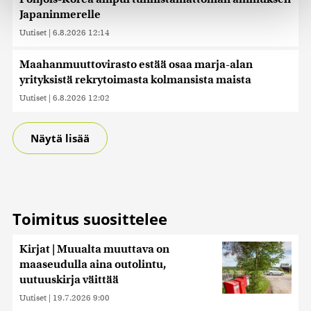
Käytämme evästeitä tarjoamamme sisällön ja mainosten
Japaninmerelle
räätälöimiseen, sosiaalisen median ominaisuuksien
Uutiset
|
6.8.2026 12:14
tukemiseen ja kävijämäärämme analysoimiseen. Lisäksi
jaamme sosiaalisen median, mainosalan ja analytiikka-
Maahanmuuttovirasto estää osaa marja-alan
alan kumppaneillemme tietoja siitä, miten käytät
sivustoamme. Kumppanimme voivat yhdistää näitä
yrityksistä rekrytoimasta kolmansista maista
tietoja muihin tietoihin, joita olet antanut heille tai joita on
Uutiset
|
6.8.2026 12:02
kerätty, kun olet käyttänyt heidän palvelujaan. Tietoja
saatetaan myös siirtää ulkomaille.
Näytä lisää
Toimitus suosittelee
Kirjat | Muualta muuttava on
maaseudulla aina outolintu,
uutuuskirja väittää
Uutiset
|
19.7.2026 9:00