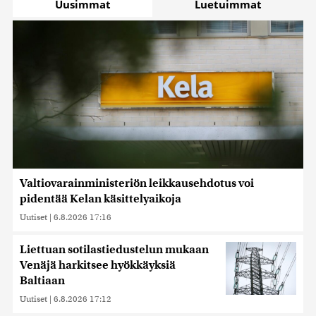
Uusimmat
Luetuimmat
Valtiovarainministeriön leikkausehdotus voi
pidentää Kelan käsittelyaikoja
Uutiset
|
6.8.2026 17:16
Liettuan sotilastiedustelun mukaan
Venäjä harkitsee hyökkäyksiä
Baltiaan
Uutiset
|
6.8.2026 17:12