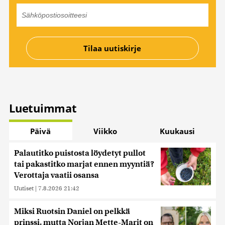
Luetuimmat
Päivä
Viikko
Kuukausi
Palautitko puistosta löydetyt pullot
tai pakastitko marjat ennen myyntiä?
Verottaja vaatii osansa
Uutiset
|
7.8.2026 21:42
Miksi Ruotsin Daniel on pelkkä
prinssi, mutta Norjan Mette-Marit on