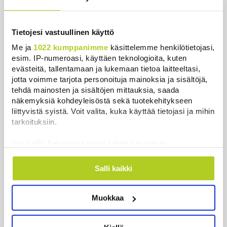
Bulgariassa on räjähtänyt drooni lähellä Romanian
rajaa
Uutiset
|
8.8.2026 14:40
Tietojesi vastuullinen käyttö
Me ja
1022 kumppanimme
käsittelemme henkilötietojasi,
HS: Kaikkonen puoluejohtajien ykkönen
esim. IP-numeroasi, käyttäen teknologioita, kuten
Uutiset
|
8.8.2026 13:09
evästeitä, tallentamaan ja lukemaan tietoa laitteeltasi,
jotta voimme tarjota personoituja mainoksia ja sisältöjä,
Ursa on myynyt ennätysmäärän pimennyslaseja
tehdä mainosten ja sisältöjen mittauksia, saada
auringonpimennyksen edellä
näkemyksiä kohdeyleisöstä sekä tuotekehitykseen
liittyvistä syistä. Voit valita, kuka käyttää tietojasi ja mihin
Uutiset
|
8.8.2026 11:31
tarkoituksiin.
Suomessa näkyy keskiviikkona osittainen
Jos sallit, haluamme myös tehdä seuraavia:
auringonpimennys
Kerätä tietoja maantieteellisestä sijainnistasi,
Uutiset
|
8.8.2026 11:30
mahdollisesti muutaman metrin tarkkuudella
Salli kaikki
Tunnistaa laitteesi skannaamalla sen
Ensi viikolla Suomesta pääsee junalla
ominaispiirteitä aktiivisesti (sormenjäljen
Haaparantaan, mutta matka taitetaan kuivin suin
Muokkaa
muodostaminen)
Uutiset
|
8.8.2026 10:44
Lue lisää siitä, miten henkilötietojasi käsitellään ja miten
voit määrittää asetuksesi
tiedot-osiossa
. Voit muuttaa