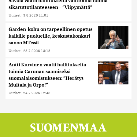
Savola vaatii hallitukselta välittömiä toimia
sikaruttotilanteeseen – ”Viipymättä”
Uutiset
|
3.8.2026 11:01
Garden-kohu on tarpeellinen opetus
kaikille puolueille, keskustakonkari
sanoo MT:ssä
Uutiset
|
28.7.2026 13:18
Antti Kurvinen vaatii hallitukselta
toimia Carunan saamiseksi
suomalaisomistukseen: ”Herätys
Multala ja Orpo!”
Uutiset
|
24.7.2026 12:48