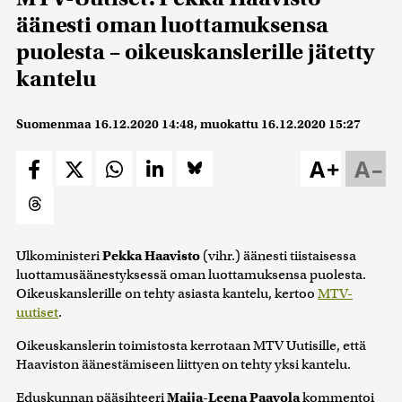
äänesti oman luottamuksensa
puolesta – oikeuskanslerille jätetty
kantelu
Suomenmaa
16.12.2020 14:48
, muokattu
16.12.2020 15:27
A+
A–
Ulkoministeri
Pekka Haavisto
(vihr.) äänesti tiistaisessa
luottamusäänestyksessä oman luottamuksensa puolesta.
Oikeuskanslerille on tehty asiasta kantelu, kertoo
MTV-
uutiset
.
Oikeuskanslerin toimistosta kerrotaan MTV Uutisille, että
Haaviston äänestämiseen liittyen on tehty yksi kantelu.
Eduskunnan pääsihteeri
Maija-Leena Paavola
kommentoi