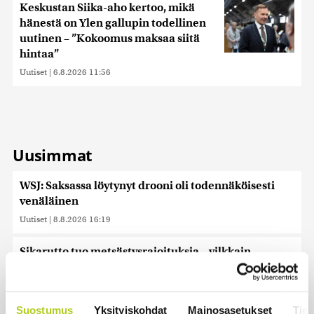
Keskustan Siika-aho kertoo, mikä
hänestä on Ylen gallupin todellinen
uutinen – ”Kokoomus maksaa siitä
hintaa”
Uutiset
|
6.8.2026 11:56
Uusimmat
WSJ: Saksassa löytynyt drooni oli todennäköisesti
venäläinen
Uutiset
|
8.8.2026 16:19
Sikarutto tuo metsästysrajoituksia – vilkkain
metsästyskausi käynnistyy Suomessa
Uutiset
|
8.8.2026 15:00
Suostumus
Yksityiskohdat
Mainosasetukset
Tiet