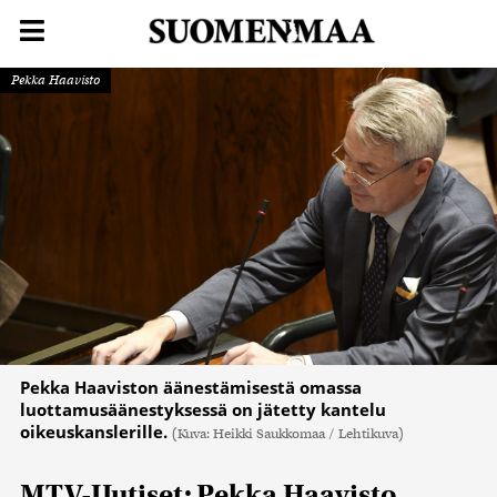
Pekka Haavisto
Pekka Haaviston äänestämisestä omassa
luottamusäänestyksessä on jätetty kantelu
oikeuskanslerille.
(Kuva: Heikki Saukkomaa / Lehtikuva)
MTV-Uutiset: Pekka Haavisto