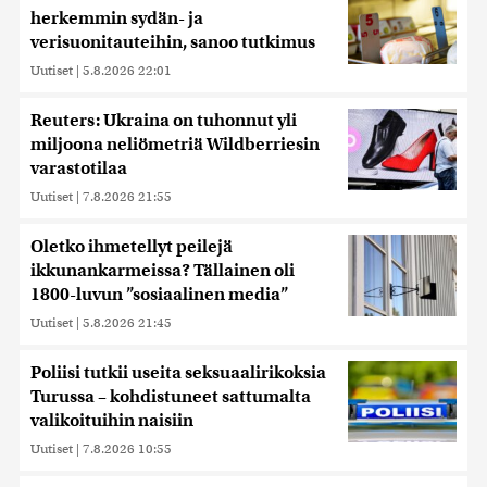
herkemmin sydän- ja
verisuonitauteihin, sanoo tutkimus
Uutiset
|
5.8.2026 22:01
Reuters: Ukraina on tuhonnut yli
miljoona neliömetriä Wildberriesin
varastotilaa
Uutiset
|
7.8.2026 21:55
Oletko ihmetellyt peilejä
ikkunankarmeissa? Tällainen oli
1800-luvun ”sosiaalinen media”
Uutiset
|
5.8.2026 21:45
Poliisi tutkii useita seksuaalirikoksia
Turussa – kohdistuneet sattumalta
valikoituihin naisiin
Uutiset
|
7.8.2026 10:55