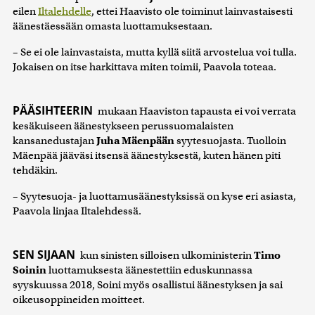
eilen
Iltalehdelle
, ettei Haavisto ole toiminut lainvastaisesti
äänestäessään omasta luottamuksestaan.
– Se ei ole lainvastaista, mutta kyllä siitä arvostelua voi tulla.
Jokaisen on itse harkittava miten toimii, Paavola toteaa.
PÄÄSIHTEERIN
mukaan Haaviston tapausta ei voi verrata
kesäkuiseen äänestykseen perussuomalaisten
kansanedustajan
Juha Mäenpään
syytesuojasta. Tuolloin
Mäenpää jääväsi itsensä äänestyksestä, kuten hänen piti
tehdäkin.
– Syytesuoja- ja luottamusäänestyksissä on kyse eri asiasta,
Paavola linjaa Iltalehdessä.
SEN SIJAAN
kun sinisten silloisen ulkoministerin
Timo
Soinin
luottamuksesta äänestettiin eduskunnassa
syyskuussa 2018, Soini myös osallistui äänestyksen ja sai
oikeusoppineiden moitteet.