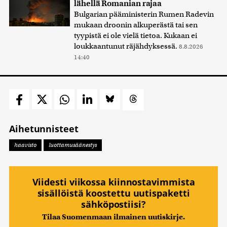
lähellä Romanian rajaa
Bulgarian pääministerin Rumen Radevin
mukaan droonin alkuperästä tai sen
tyypistä ei ole vielä tietoa. Kukaan ei
loukkaantunut räjähdyksessä.
8.8.2026
14:40
Aihetunnisteet
haavisto
luottamusäänestys
Viidesti viikossa kiinnostavimmista
sisällöistä koostettu uutispaketti
sähköpostiisi?
Tilaa Suomenmaan ilmainen uutiskirje.