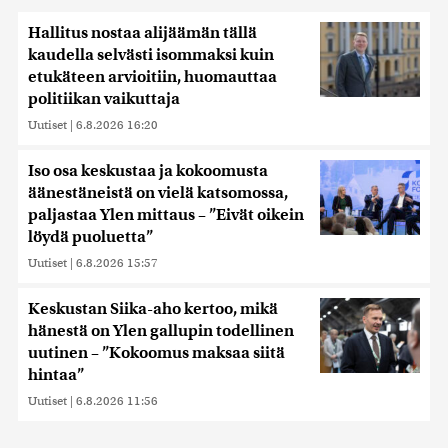
Hallitus nostaa alijäämän tällä
kaudella selvästi isommaksi kuin
etukäteen arvioitiin, huomauttaa
politiikan vaikuttaja
Uutiset
|
6.8.2026 16:20
Iso osa keskustaa ja kokoomusta
äänestäneistä on vielä katsomossa,
paljastaa Ylen mittaus – ”Eivät oikein
löydä puoluetta”
Uutiset
|
6.8.2026 15:57
Keskustan Siika-aho kertoo, mikä
hänestä on Ylen gallupin todellinen
uutinen – ”Kokoomus maksaa siitä
hintaa”
Uutiset
|
6.8.2026 11:56