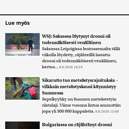
Lue myös
WSJ: Saksassa löytynyt drooni oli
todennäköisesti venäläinen
Saksassa Leipzigissa lentoasemalta tällä
viikolla löydetty, räjähteillä lastattu
drooni oli todennäköisesti venäläinen,
kertoo...
8.8.2026 16:19
Sikarutto tuo metsästysrajoituksia –
vilkkain metsästyskausi käynnistyy
Suomessa
Sepelkyyhky on Suomen metsästetyin
riistalaji. Viime vuonna lintua ammuttiin
jopa yli 300 000 kappaletta.
8.8.2026 15:00
Bulgariassa on räjähtänyt drooni