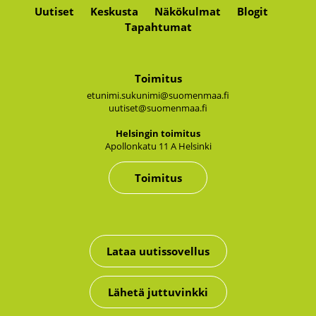
Uutiset
Keskusta
Näkökulmat
Blogit
Tapahtumat
Toimitus
etunimi.sukunimi@suomenmaa.fi
uutiset@suomenmaa.fi
Hel­sin­gin toi­mi­tus
Apol­lon­ka­tu 11 A Hel­sin­ki
Toimitus
Lataa uutissovellus
Lähetä juttuvinkki