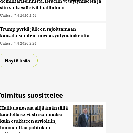
demilitarisoinnista, Israelin vetäytymisestä ja
siirtymisestä siviilihallintoon
Uutiset
|
7.8.2026 2:54
Trump pyrkii jälleen rajoittamaan
kansalaisuuden tuovaa syntymäoikeutta
Uutiset
|
7.8.2026 2:24
Näytä lisää
Toimitus suosittelee
Hallitus nostaa alijäämän tällä
kaudella selvästi isommaksi
kuin etukäteen arvioitiin,
huomauttaa politiikan