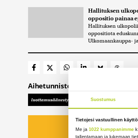
Hallituksen ulkopol
oppositio painaa 
Hallituksen ulkopoli
oppositiota eduskunn
Ulkomaankauppa- ja 
Aihetunnisteet
Suostumus
luottamusäänestys
Orpon hallitus
Politiikk
Tietojesi vastuullinen käyttö
Viidesti viikossa kii
Me ja
1022 kumppanimme
k
koostettu uutisp
tallentamaan ja lukemaan tieto