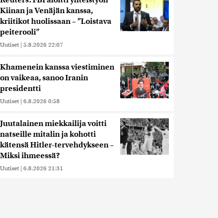
Reuters: FBI aloitti yhteistyön
Kiinan ja Venäjän kanssa,
kriitikot huolissaan – ”Loistava
peiterooli”
Uutiset
|
5.8.2026 22:07
Khamenein kanssa viestiminen
on vaikeaa, sanoo Iranin
presidentti
Uutiset
|
6.8.2026 0:58
Juutalainen miekkailija voitti
natseille mitalin ja kohotti
kätensä Hitler-tervehdykseen –
Miksi ihmeessä?
Uutiset
|
6.8.2026 21:31