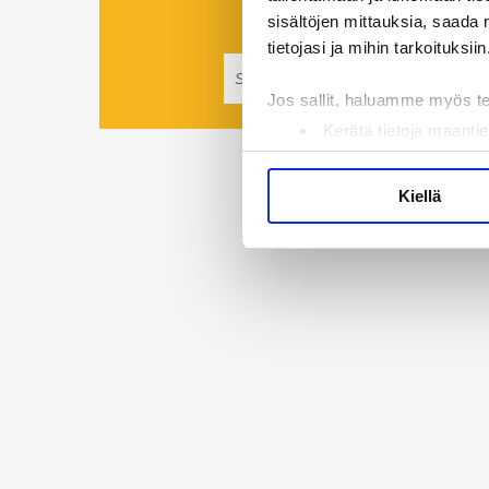
sisältöjen mittauksia, saada 
Tilaa Suomenmaa
tietojasi ja mihin tarkoituksiin
Jos sallit, haluamme myös t
Kerätä tietoja maantie
Tunnistaa laitteesi s
Lue lisää siitä, miten henkilö
Kiellä
suostumustasi tai peruuttaa 
Käytämme evästeitä tarjoama
ja kävijämäärämme analysoim
kumppaneillemme tietoja siitä
olet antanut heille tai joita 