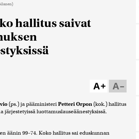
oilanen)
ko hallitus saivat
muksen
styksissä
A+
A–
avio
(ps.) ja pääministeri
Petteri Orpon
(kok.) hallitus
 järjestetyissä luottamuslauseäänestyksissä.
en äänin 99–74. Koko hallitus sai eduskunnan