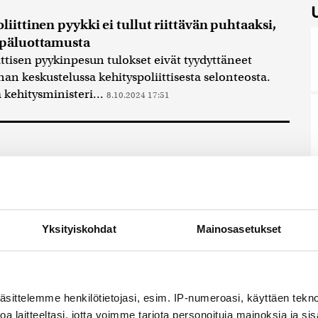
iittinen pyykki ei tullut riittävän puhtaaksi,
epäluottamusta
ittisen pyykinpesun tulokset eivät tyydyttäneet
an keskustelussa kehityspoliittisesta selonteosta.
kehitysministeri...
8.10.2024 17:51
Yksityiskohdat
Mainosasetukset
a
Ville tavio
nnostavimmista sisällöistä
äsittelemme henkilötietojasi, esim. IP-numeroasi, käyttäen teknol
aketti sähköpostiisi?
a laitteeltasi, jotta voimme tarjota personoituja mainoksia ja sis