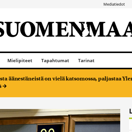
Mediatiedot
Mielipiteet
Tapahtumat
Tarinat
ta äänestäneistä on vielä katsomossa, paljastaa Ylen
ää