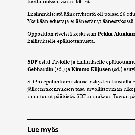
luottamuksen äänin 98–76.
Ensimmäisestä äänestyksestä oli poissa 26 edus
Yksikään edustaja ei äänestänyt äänestyksissä 
Opposition riveistä keskustan
Pekka Aittak
hallitukselle epäluottamusta.
SDP
esitti Taviolle ja hallitukselle epäluottam
Gebhardin
(sd.) ja
Kimmo Kiljusen
(sd.) esit
SDP:n epäluottamuslause-esitysten taustalla o
jälleenrakennuksen tasa-arvoliittouman ulkopuol
muuttanut päätöstä. SDP:n mukaan Tavion päät
Lue myös