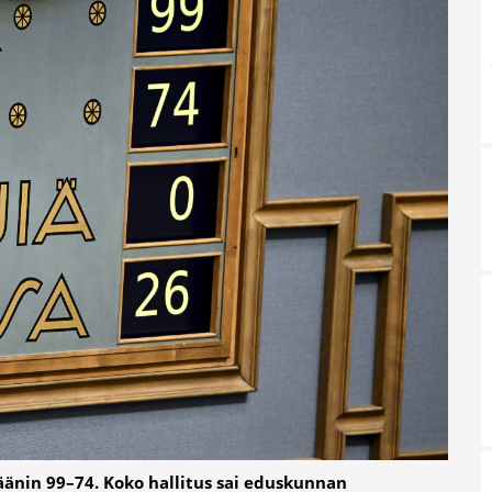
änin 99–74. Koko hallitus sai eduskunnan