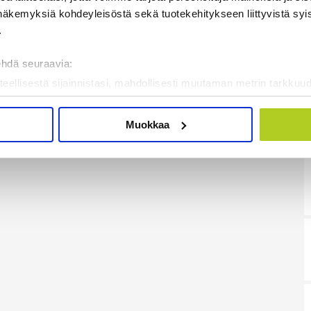
näkemyksiä kohdeyleisöstä sekä tuotekehitykseen liittyvistä syist
n ilmainen uutiskirje.
.
ehdä seuraavia:
teellisestä sijainnistasi, mahdollisesti muutaman metrin tarkkuud
kannaamalla sen ominaispiirteitä aktiivisesti (sormenjäljen muod
tietojasi käsitellään ja miten voit määrittää asetuksesi
tiedot-osi
Muokkaa
sen milloin vain evästeilmoituksessa.
mme sisällön ja mainosten räätälöimiseen, sosiaalisen median
iseen. Lisäksi jaamme sosiaalisen median, mainosalan ja analy
, miten käytät sivustoamme. Kumppanimme voivat yhdistää näitä t
on kerätty, kun olet käyttänyt heidän palvelujaan. Tietoja saatetaan