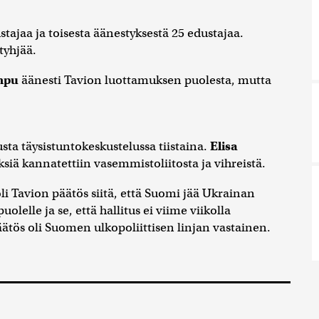
tajaa ja toisesta äänestyksestä 25 edustajaa.
tyhjää.
umpu
äänesti Tavion luottamuksen puolesta, mutta
usta täysistuntokeskustelussa tiistaina.
Elisa
yksiä kannatettiin vasemmistoliitosta ja vihreistä.
li Tavion päätös siitä, että Suomi jää Ukrainan
elle ja se, että hallitus ei viime viikolla
ös oli Suomen ulkopoliittisen linjan vastainen.