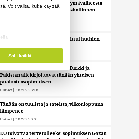
Venezuelassa neuvottelut siirtymävaiheesta
ä. Voit valita, kuka käyttää
alkoivat opposition ja väliaikaishallinnon
välillä
Uutiset
|
7.8.2026 6:12
ella
Toistakymmentä siviiliä haavoittui huthien
ostaminen)
iskussa Saudi-Arabiaan
ossa
. Voit muuttaa
Uutiset
|
7.8.2026 5:48
Salli kaikki
Uutistoimistot: Saudi-Arabia, Turkki ja
Pakistan allekirjoittavat tänään yhteisen
 ominaisuuksien tukemiseen
puolustussopimuksen
tiikka-alan
Uutiset
|
7.8.2026 3:18
ietoja muihin tietoihin, joita
 myös siirtää ulkomaille.
Tänään on tuulista ja sateista, viikonloppuna
lämpenee
Uutiset
|
7.8.2026 3:01
EU toivottaa tervetulleeksi sopimuksen Gazan