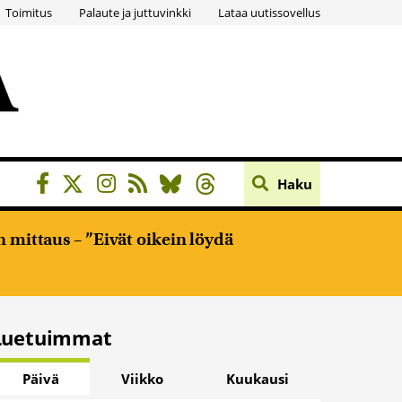
Toimitus
Palaute ja juttuvinkki
Lataa uutissovellus
Haku
 mittaus – ”Eivät oikein löydä
Luetuimmat
Päivä
Viikko
Kuukausi