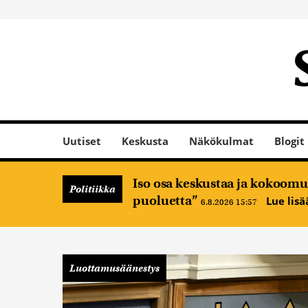
Uutiset
Keskusta
Näkökulmat
Blogit
Iso osa keskustaa ja kokoomus
Politiikka
puoluetta”
Lue lis
6.8.2026 15:57
Luottamusäänestys