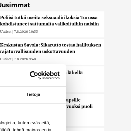
Uusimmat
Poliisi tutkii useita seksuaalirikoksia Turussa –
kohdistuneet sattumalta valikoituihin naisiin
Uutiset
|
7.8.2026 10:55
Keskustan Savola: Sikarutto testaa hallituksen
rajaturvallisuuden uskottavuuden
Uutiset
|
7.8.2026 9:40
Thaimaassa kouluampuminen lähellä
Bangkokia
Uutiset
|
7.8.2026 8:03
Tietoja
Meta määrättiin maksamaan lapsille
aiheutuneiden somehaittojen vuoksi puoli
miljardia dollaria
Uutiset
|
7.8.2026 6:52
ogioita, kuten evästeitä,
ältöjä, tehdä mainosten ja