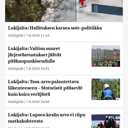
Lukijalta: Hallituksen karsea sote-politiikka
Mielipide
|
7.8.2026 11:43
Lukijalta: Valtion suuret
järjestöavustukset jäävät
pääkaupunkiseudulle
Mielipide
|
7.8.2026 10:01
Lukijalta: Tasa-arvo palautettava
liikenteeseen – Motoristit pääsevät
kuin koira veräjästä
Mielipide
|
7.8.2026 10:00
Lukijalta: Lapsen kesän arvo ei riipu
matkakohteesta