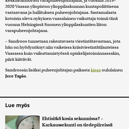
Keskustanuorten varapuheenjohtajana, ja vuosina 2019–
2020 Vaasan yliopiston ylioppilaskunnan kuntapoliittisena
vastaavana ja hallituksen puheenjohtajana. Sastamalasta
kotoisin oleva nykyinen vaasalainen vaikuttaja toimii tänä
vuonna Helsingissä Suomen ylioppilaskuntien liiton
varapuheenjohtajana.
– Sandroos tunnetaan rakentavasta viestintätavastaan, jota
hän on hyödyntänyt niin vaikeissa kriisiviestintätilanteissa
Vaasassa kuin vaikuttamistyössä opiskelijatoiminnassakin,
piirit kiittävät.
Sandroosin lisäksi puheenjohtajan paikasta
kisaa
oululainen
Jere Tapio
.
Lue myös
Ehtisitkö kosia sekunnissa? –
Karkaussekunti on tiedepiireissä