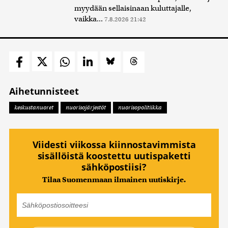
myydään sellaisinaan kuluttajalle,
vaikka...
7.8.2026 21:42
Aihetunnisteet
keskustanuoret
nuorisojärjestöt
nuorisopolitiikka
Viidesti viikossa kiinnostavimmista
sisällöistä koostettu uutispaketti
sähköpostiisi?
Tilaa Suomenmaan ilmainen uutiskirje.