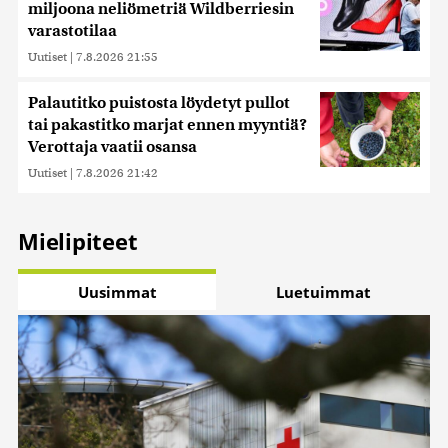
miljoona neliömetriä Wildberriesin
varastotilaa
Uutiset
|
7.8.2026 21:55
Palautitko puistosta löydetyt pullot
tai pakastitko marjat ennen myyntiä?
Verottaja vaatii osansa
Uutiset
|
7.8.2026 21:42
Mielipiteet
Uusimmat
Luetuimmat