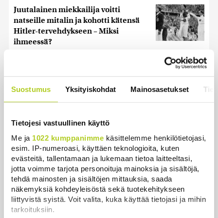
Juutalainen miekkailija voitti
natseille mitalin ja kohotti kätensä
Hitler-tervehdykseen – Miksi
ihmeessä?
Uutiset
|
6.8.2026 21:31
Kuin kauhuelokuvasta – Oletko
kuullut Etelämantereen
Suostumus
Yksityiskohdat
Mainosasetukset
Tiet
Veriputouksesta?
Uutiset
|
5.8.2026 23:00
Tietojesi vastuullinen käyttö
Reuters: FBI aloitti yhteistyön Kiinan
Me ja
1022 kumppanimme
käsittelemme henkilötietojasi,
ja Venäjän kanssa, kriitikot
esim. IP-numeroasi, käyttäen teknologioita, kuten
huolissaan – ”Loistava peiterooli”
evästeitä, tallentamaan ja lukemaan tietoa laitteeltasi,
Uutiset
|
5.8.2026 22:07
jotta voimme tarjota personoituja mainoksia ja sisältöjä,
tehdä mainosten ja sisältöjen mittauksia, saada
näkemyksiä kohdeyleisöstä sekä tuotekehitykseen
Khamenein kanssa viestiminen on
liittyvistä syistä. Voit valita, kuka käyttää tietojasi ja mihin
vaikeaa, sanoo Iranin presidentti
tarkoituksiin.
Uutiset
|
6.8.2026 0:58