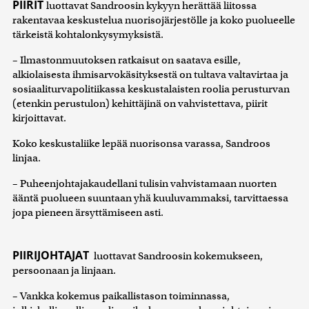
PIIRIT
luottavat Sandroosin kykyyn herättää liitossa
rakentavaa keskustelua nuorisojärjestölle ja koko puolueelle
tärkeistä kohtalonkysymyksistä.
– Ilmastonmuutoksen ratkaisut on saatava esille,
alkiolaisesta ihmisarvokäsityksestä on tultava valtavirtaa ja
sosiaaliturvapolitiikassa keskustalaisten roolia perusturvan
(etenkin perustulon) kehittäjinä on vahvistettava, piirit
kirjoittavat.
Koko keskustaliike lepää nuorisonsa varassa, Sandroos
linjaa.
– Puheenjohtajakaudellani tulisin vahvistamaan nuorten
ääntä puolueen suuntaan yhä kuuluvammaksi, tarvittaessa
jopa pieneen ärsyttämiseen asti.
PIIRIJOHTAJAT
luottavat Sandroosin kokemukseen,
persoonaan ja linjaan.
– Vankka kokemus paikallistason toiminnassa,