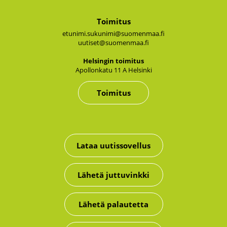
Toimitus
etunimi.sukunimi@suomenmaa.fi
uutiset@suomenmaa.fi
Hel­sin­gin toi­mi­tus
Apol­lon­ka­tu 11 A Hel­sin­ki
Toimitus
Lataa uutissovellus
Lähetä juttuvinkki
Lähetä palautetta