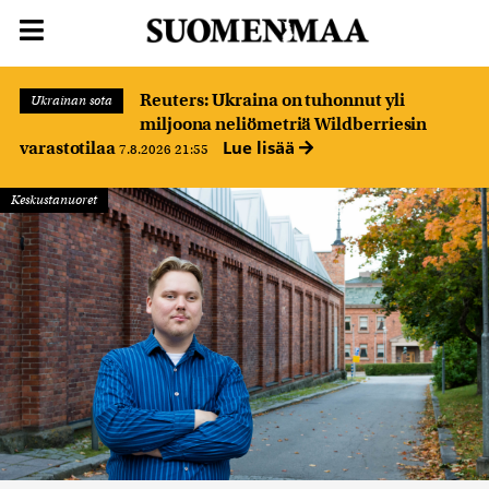
Reuters: Ukraina on tuhonnut yli
Ukrainan sota
miljoona neliömetriä Wildberriesin
Lue lisää
varastotilaa
7.8.2026 21:55
Keskustanuoret