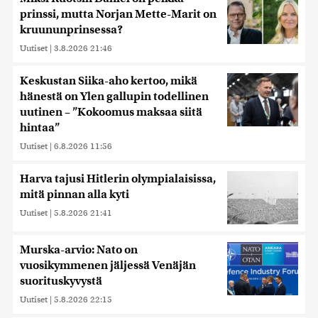
prinssi, mutta Norjan Mette-Marit on
kruununprinsessa?
Uutiset
|
3.8.2026 21:46
Keskustan Siika-aho kertoo, mikä
hänestä on Ylen gallupin todellinen
uutinen – ”Kokoomus maksaa siitä
hintaa”
Uutiset
|
6.8.2026 11:56
Harva tajusi Hitlerin olympialaisissa,
mitä pinnan alla kyti
Uutiset
|
5.8.2026 21:41
Murska-arvio: Nato on
vuosikymmenen jäljessä Venäjän
suorituskyvystä
Uutiset
|
5.8.2026 22:15