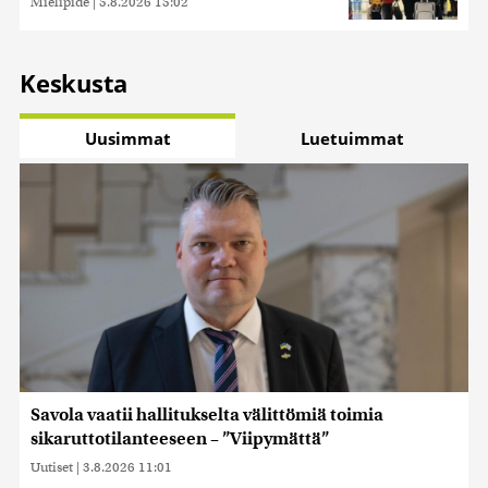
Mielipide
|
5.8.2026 15:02
Keskusta
Uusimmat
Luetuimmat
Savola vaatii hallitukselta välittömiä toimia
sikaruttotilanteeseen – ”Viipymättä”
Uutiset
|
3.8.2026 11:01