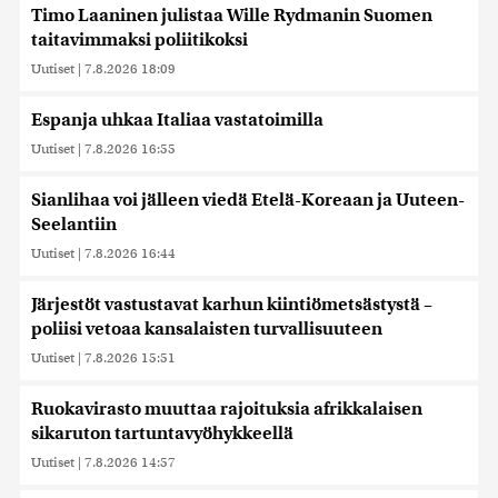
Timo Laaninen julistaa Wille Rydmanin Suomen
taitavimmaksi poliitikoksi
Uutiset
|
7.8.2026 18:09
Espanja uhkaa Italiaa vastatoimilla
Uutiset
|
7.8.2026 16:55
Sianlihaa voi jälleen viedä Etelä-Koreaan ja Uuteen-
Seelantiin
Uutiset
|
7.8.2026 16:44
Järjestöt vastustavat karhun kiintiömetsästystä –
poliisi vetoaa kansalaisten turvallisuuteen
Uutiset
|
7.8.2026 15:51
Ruokavirasto muuttaa rajoituksia afrikkalaisen
sikaruton tartuntavyöhykkeellä
Uutiset
|
7.8.2026 14:57