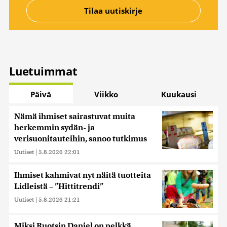
Luetuimmat
Päivä
Viikko
Kuukausi
Nämä ihmiset sairastuvat muita
herkemmin sydän- ja
verisuonitauteihin, sanoo tutkimus
Uutiset
|
5.8.2026 22:01
Ihmiset kahmivat nyt näitä tuotteita
Lidleistä – ”Hittitrendi”
Uutiset
|
5.8.2026 21:21
Miksi Ruotsin Daniel on pelkkä