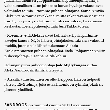
julkishallinnollisen ylioppilaskunnan puheenjohtajana ja
valtakunnallisen liiton johdossa luovat hyvät ja vakuuttavat
valmiudet toimia liittomme puheenjohtajana. Samoin myös
Aleksin tapa toimia räväkkänä, mutta rakentavana viestijänä
toisi hyvää piristystä liittomme tulevaisuuteen, Pirkanmaan
keskustanuorten puheenjohtaja
Joni Takku
toteaa.
– Koemme, että Aleksin arvot kohtasivat hyvin piirimme
arvojen kanssa. Myös hänen johtajakokemuksensa vakuutti
meidät, joten on ilo lähteä tukemaan Aleksia
Keskustanuorten puheenjohtajaksi, Etelä-Pohjanmaan piirin
puheenjohtaja Susanna Laitila kehuu.
Helsingin piirin puheenjohtaja
Jade Myllykangas
kiittää
Aleksi Sandroosin ihmisläheisyyttä.
– Aleksiin tutustuminen on ollut helppoa. Hän on helposti
lähestyttävä toimija, joka ottaa huomioon ryhmän jokaisen
jäsenen yksilönä.
SANDROOS
on toiminut vuonna 2017 Pirkanmaan