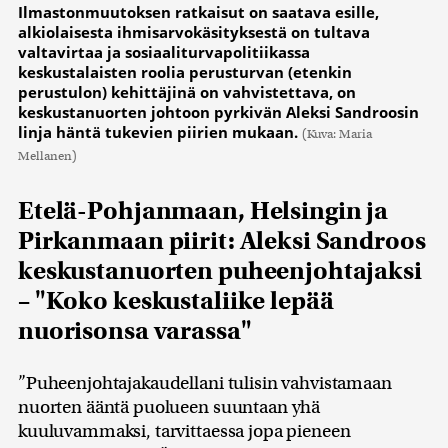
Ilmastonmuutoksen ratkaisut on saatava esille,
alkiolaisesta ihmisarvokäsityksestä on tultava
valtavirtaa ja sosiaaliturvapolitiikassa
keskustalaisten roolia perusturvan (etenkin
perustulon) kehittäjinä on vahvistettava, on
keskustanuorten johtoon pyrkivän Aleksi Sandroosin
linja häntä tukevien piirien mukaan.
(Kuva: Maria
Mellanen)
Etelä-Pohjanmaan, Helsingin ja
Pirkanmaan piirit: Aleksi Sandroos
keskustanuorten puheenjohtajaksi
– "Koko keskustaliike lepää
nuorisonsa varassa"
”Puheenjohtajakaudellani tulisin vahvistamaan
nuorten ääntä puolueen suuntaan yhä
kuuluvammaksi, tarvittaessa jopa pieneen