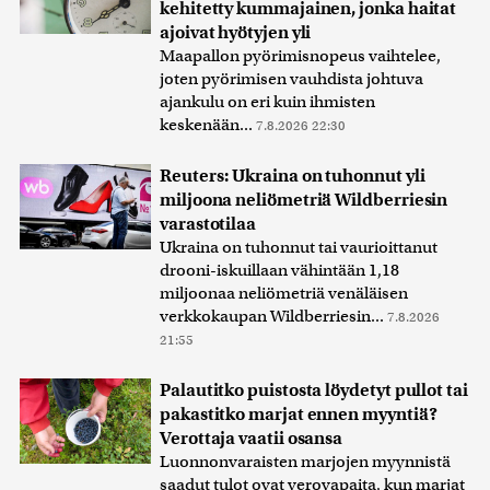
kehitetty kummajainen, jonka haitat
ajoivat hyötyjen yli
Maapallon pyörimisnopeus vaihtelee,
joten pyörimisen vauhdista johtuva
ajankulu on eri kuin ihmisten
keskenään...
7.8.2026 22:30
Reuters: Ukraina on tuhonnut yli
miljoona neliömetriä Wildberriesin
varastotilaa
Ukraina on tuhonnut tai vaurioittanut
drooni-iskuillaan vähintään 1,18
miljoonaa neliömetriä venäläisen
verkkokaupan Wildberriesin...
7.8.2026
21:55
Palautitko puistosta löydetyt pullot tai
pakastitko marjat ennen myyntiä?
Verottaja vaatii osansa
Luonnonvaraisten marjojen myynnistä
saadut tulot ovat verovapaita, kun marjat