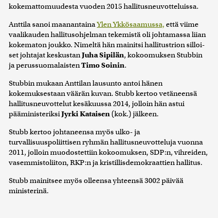
kokemattomuudesta vuoden 2015 hallitusneuvotteluissa.
Anttila sanoi maanantaina
Ylen Ykkösaamussa,
että viime
vaalikauden hallitusohjelman tekemistä oli johtamassa lii­an
ko­ke­ma­ton joukko. Nimeltä hän mainitsi hal­li­tust­ri­on sil­loi­
set joh­ta­jat keskustan
Juha Si­pi­län
, kokoomuksen Stub­bin
ja perussuomalaisten
Timo Soi­nin
.
Stubbin mukaan Anttilan lausunto antoi hänen
kokemuksestaan väärän kuvan. Stubb kertoo vetäneensä
hallitusneuvottelut kesäkuussa 2014, jolloin hän astui
pääministeriksi
Jyrki Kataisen
(kok.) jälkeen.
Stubb kertoo johtaneensa myös ulko- ja
turvallisuuspoliittisen ryhmän hallitusneuvotteluja vuonna
2011, jolloin muodostettiin kokoomuksen, SDP:n, vihreiden,
vasemmistoliiton, RKP:n ja kristillisdemokraattien hallitus.
Stubb mainitsee myös olleensa yhteensä 3002 päivää
ministerinä.