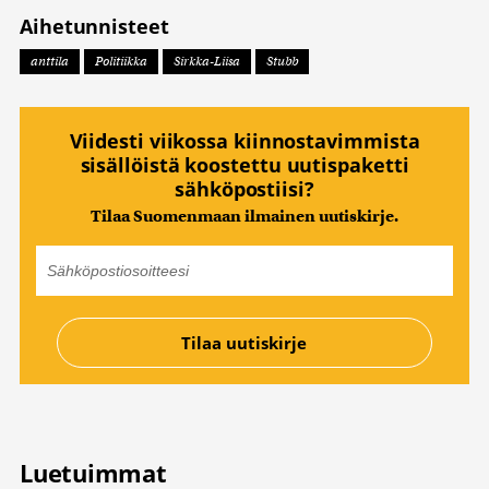
Aihetunnisteet
anttila
Politiikka
Sirkka-Liisa
Stubb
Viidesti viikossa kiinnostavimmista
sisällöistä koostettu uutispaketti
sähköpostiisi?
Tilaa Suomenmaan ilmainen uutiskirje.
Luetuimmat