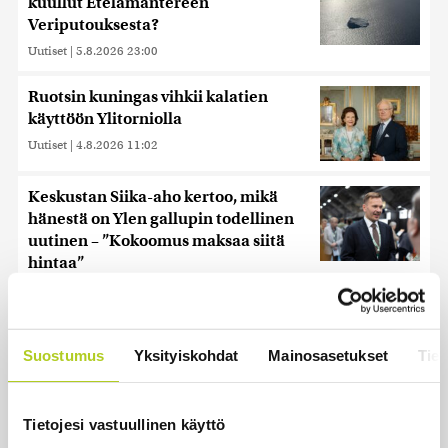
kuullut Etelämantereen
Veriputouksesta?
Uutiset
|
5.8.2026 23:00
Ruotsin kuningas vihkii kalatien
käyttöön Ylitorniolla
Uutiset
|
4.8.2026 11:02
Keskustan Siika-aho kertoo, mikä
hänestä on Ylen gallupin todellinen
uutinen – ”Kokoomus maksaa siitä
hintaa”
Uutiset
|
6.8.2026 11:56
Suostumus
Yksityiskohdat
Mainosasetukset
Tiet
Uusimmat
Tietojesi vastuullinen käyttö