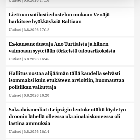
Uutiset
|
6.8.2026 17:16
räätälöimiseen, sosiaalisen median ominaisuuksien
tukemiseen ja kävijämäärämme analysoimiseen. Lisäksi
Liettuan sotilastiedustelun mukaan Venäjä
jaamme sosiaalisen median, mainosalan ja analytiikka-
harkitsee hyökkäyksiä Baltiaan
alan kumppaneillemme tietoja siitä, miten käytät
sivustoamme. Kumppanimme voivat yhdistää näitä
Uutiset
|
6.8.2026 17:12
tietoja muihin tietoihin, joita olet antanut heille tai joita on
kerätty, kun olet käyttänyt heidän palvelujaan. Tietoja
Ex-kansanedustaja Ano Turtiaista ja hänen
saatetaan myös siirtää ulkomaille.
vaimoaan syytetään törkeistä talousrikoksista
Uutiset
|
6.8.2026 16:45
Hallitus nostaa alijäämän tällä kaudella selvästi
isommaksi kuin etukäteen arvioitiin, huomauttaa
politiikan vaikuttaja
Uutiset
|
6.8.2026 16:20
Saksalaismediat: Leipzigin lentokentältä löydetyn
droonin lähellä olleessa ukrainalaiskoneessa oli
lastina ammuksia
Uutiset
|
6.8.2026 16:14