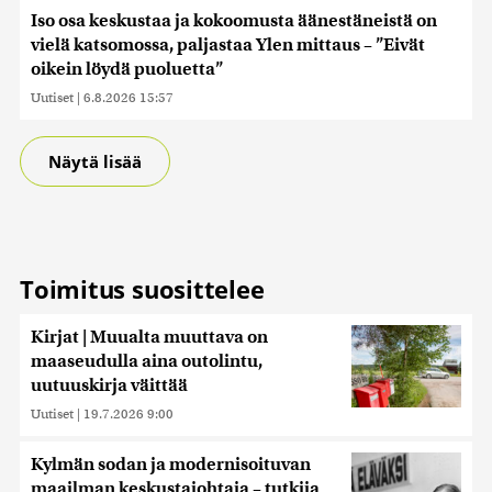
Iso osa keskustaa ja kokoomusta äänestäneistä on
vielä katsomossa, paljastaa Ylen mittaus – ”Eivät
oikein löydä puoluetta”
Uutiset
|
6.8.2026 15:57
Näytä lisää
Toimitus suosittelee
Kirjat | Muualta muuttava on
maaseudulla aina outolintu,
uutuuskirja väittää
Uutiset
|
19.7.2026 9:00
Kylmän sodan ja modernisoituvan
maailman keskustajohtaja – tutkija