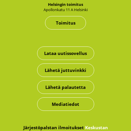
Hel­sin­gin toi­mi­tus
Apol­lon­ka­tu 11 A Hel­sin­ki
Toimitus
Lataa uutissovellus
Lähetä juttuvinkki
Lähetä palautetta
Mediatiedot
Järjestöpalstan ilmoitukset
Keskustan