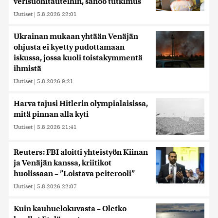
verisuonitauteihin, sanoo tutkimus
Uutiset
|
5.8.2026 22:01
Ukrainan mukaan yhtään Venäjän
ohjusta ei kyetty pudottamaan
iskussa, jossa kuoli toistakymmentä
ihmistä
Uutiset
|
5.8.2026 9:21
Harva tajusi Hitlerin olympialaisissa,
mitä pinnan alla kyti
Uutiset
|
5.8.2026 21:41
Reuters: FBI aloitti yhteistyön Kiinan
ja Venäjän kanssa, kriitikot
huolissaan – ”Loistava peiterooli”
Uutiset
|
5.8.2026 22:07
Kuin kauhuelokuvasta – Oletko