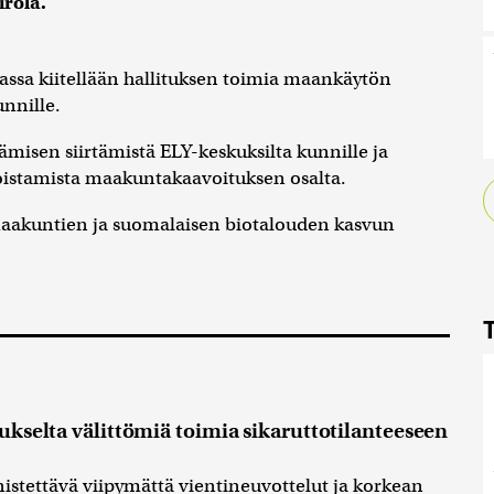
irola.
assa kiitellään hallituksen toimia maankäytön
unnille.
misen siirtämistä ELY-keskuksilta kunnille ja
istamista maakuntakaavoituksen osalta.
a maakuntien ja suomalaisen biotalouden kasvun
tukselta välittömiä toimia sikaruttotilanteeseen
istettävä viipymättä vientineuvottelut ja korkean