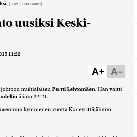
ksi.
(Kuva: Liina Hauru)
to uusiksi Keski-
015 11:22
A+
A–
n johtoon multialaisen
Pertti Lehtomäen
. Hän voitti
indellin
äänin 22-21.
kaisemmin kymmenen vuotta Koneyrittäjäliiton