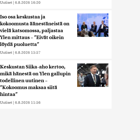
Uutiset
|
6.8.2026 16:20
Iso osa keskustaa ja
kokoomusta äänestäneistä on
vielä katsomossa, paljastaa
Ylen mittaus – ”Eivät oikein
löydä puoluetta”
Uutiset
|
6.8.2026 15:57
Keskustan Siika-aho kertoo,
mikä hänestä on Ylen gallupin
todellinen uutinen –
”Kokoomus maksaa siitä
hintaa”
Uutiset
|
6.8.2026 11:56