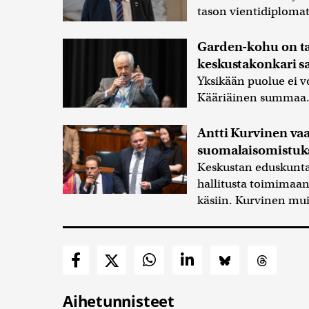
tason vientidiplomat
Garden-kohu on tar
keskustakonkari s
Yksikään puolue ei vo
Kääriäinen summaa
Antti Kurvinen vaa
suomalaisomistuks
Keskustan eduskunta
hallitusta toimimaa
käsiin. Kurvinen mui
Aihetunnisteet