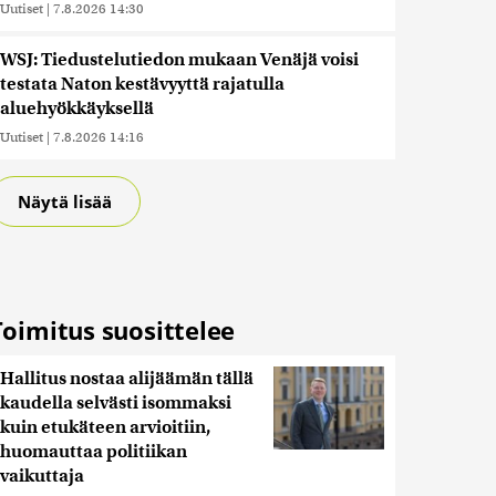
Uutiset
|
7.8.2026 14:30
WSJ: Tiedustelutiedon mukaan Venäjä voisi
testata Naton kestävyyttä rajatulla
aluehyökkäyksellä
Uutiset
|
7.8.2026 14:16
Näytä lisää
Toimitus suosittelee
Hallitus nostaa alijäämän tällä
kaudella selvästi isommaksi
kuin etukäteen arvioitiin,
huomauttaa politiikan
vaikuttaja