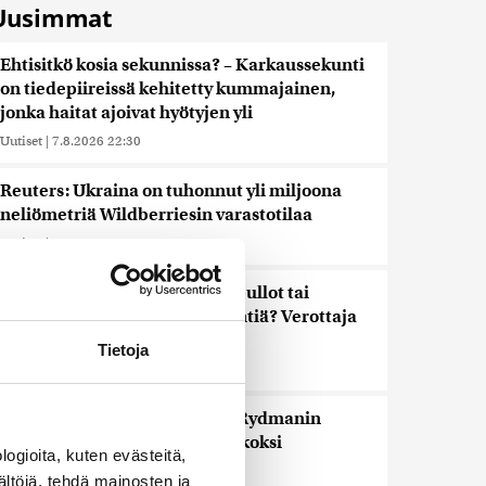
Uusimmat
Ehtisitkö kosia sekunnissa? – Karkaussekunti
on tiedepiireissä kehitetty kummajainen,
jonka haitat ajoivat hyötyjen yli
Uutiset
|
7.8.2026 22:30
Reuters: Ukraina on tuhonnut yli miljoona
neliömetriä Wildberriesin varastotilaa
Uutiset
|
7.8.2026 21:55
Palautitko puistosta löydetyt pullot tai
pakastitko marjat ennen myyntiä? Verottaja
vaatii osansa
Tietoja
Uutiset
|
7.8.2026 21:42
Timo Laaninen julistaa Wille Rydmanin
Suomen taitavimmaksi poliitikoksi
ogioita, kuten evästeitä,
Uutiset
|
7.8.2026 18:09
ältöjä, tehdä mainosten ja