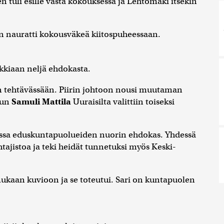
n tuli esille vasta kokouksessa ja Lehtomäki itsekin
hän nauratti kokousväkeä kiitospuheessaan.
ikkiaan neljä ehdokasta.
an tehtävässään. Piirin johtoon nousi muutaman
kun
Samuli Mattila
Uuraisilta valittiin toiseksi
eissa eduskuntapuolueiden nuorin ehdokas. Yhdessä
ajistoa ja teki heidät tunnetuksi myös Keski-
mukaan kuvioon ja se toteutui. Sari on kuntapuolen