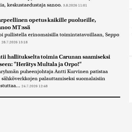
ia, keskustaedustaja sanoo.
3.8.2026 11:01
peellinen opetus kaikille puolueille,
anoo MT:ssä
i pullistella erinomaisilla toimintatavoillaan, Seppo
.
28.7.2026 13:18
tii hallitukselta toimia Carunan saamiseksi
een: "Herätys Multala ja Orpo!"
ryhmän puheenjohtaja Antti Kurvinen patistaa
n sähköverkkojen palauttamiseksi suomalaisiin
stuttaa...
24.7.2026 12:48