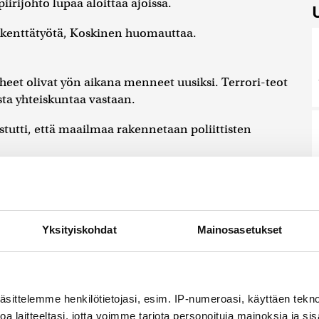
irijohto lupaa aloittaa ajoissa.
a kenttätyötä, Koskinen huomauttaa.
eet olivat yön aikana menneet uusiksi. Terrori-teot
ta yhteiskuntaa vastaan.
tutti, että maailmaa rakennetaan poliittisten
ka
pohti puheessaan puolueiden roolia muuttuvassa
Ministerit vaihtuvat, mutta puolueen on pysyttävä
Yksityiskohdat
Mainosasetukset
aten keskustan periaateohjelman uudistamiseen.
ukaan mahdollisimman moni keskustalainen.
äsittelemme henkilötietojasi, esim. IP-numeroasi, käyttäen teknol
a laitteeltasi, jotta voimme tarjota personoituja mainoksia ja sis