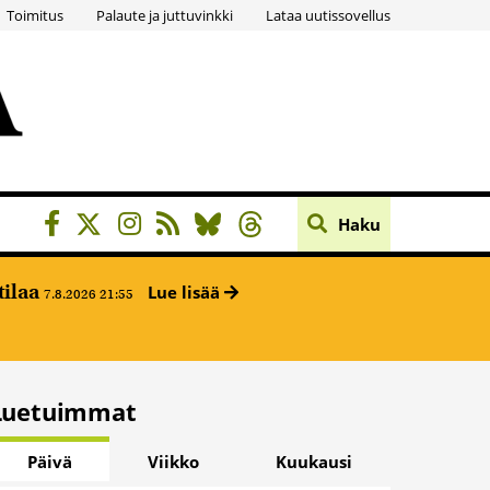
Toimitus
Palaute ja juttuvinkki
Lataa uutissovellus
Haku
tilaa
Lue lisää
7.8.2026 21:55
Luetuimmat
Päivä
Viikko
Kuukausi