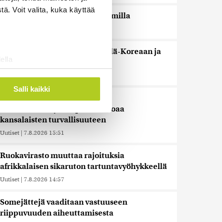
ä. Voit valita, kuka käyttää
Espanja uhkaa Italiaa vastatoimilla
Uutiset
|
7.8.2026 16:55
Sianlihaa voi jälleen viedä Etelä-Koreaan ja
ella
Uuteen-Seelantiin
ostaminen)
Uutiset
|
7.8.2026 16:44
ossa
. Voit muuttaa
Salli kaikki
Järjestöt vastustavat karhun
kiintiömetsästystä – poliisi vetoaa
kansalaisten turvallisuuteen
 ominaisuuksien tukemiseen
tiikka-alan
Uutiset
|
7.8.2026 15:51
ietoja muihin tietoihin, joita
Ruokavirasto muuttaa rajoituksia
 myös siirtää ulkomaille.
afrikkalaisen sikaruton tartuntavyöhykkeellä
Uutiset
|
7.8.2026 14:57
Somejättejä vaaditaan vastuuseen
riippuvuuden aiheuttamisesta