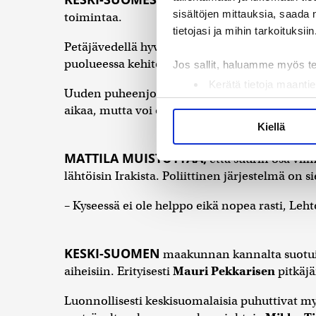
myös maahanmuuttajat ja 
sisältöjen mittauksia, saada 
toimintaa.
tietojasi ja mihin tarkoituksiin
Petäjävedellä hyväksytyssä toimintasuunnitelm
puolueessa kehiteltäville toimintamalleille.
Jos sallit, haluamme myös t
Kerätä tietoja maantie
Uuden puheenjohtajiston mielestä maahanmuu
Tunnistaa laitteesi s
aikaa, mutta voi olla tärkeä osa kotouttamista
Lue lisää siitä, miten henkilö
Kiellä
suostumustasi tai peruuttaa 
MATTILA MUISTUTTAA,
että suurin osa vii
Käytämme evästeitä tarjoama
lähtöisin Irakista. Poliittinen järjestelmä on 
ja kävijämäärämme analysoim
– Kyseessä ei ole helppo eikä nopea rasti, Leh
kumppaneillemme tietoja siitä
olet antanut heille tai joita 
KESKI-SUOMEN
maakunnan kannalta suotuis
aiheisiin. Erityisesti
Mauri Pekkarisen
pitkäjä
Luonnollisesti keskisuomalaisia puhuttivat my