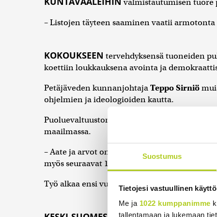
KUNTAVAALEIHIN
valmistautumisen tuore pi
– Listojen täyteen saaminen vaatii armotont
KOKOUKSEEN
tervehdyksensä tuoneiden puh
koettiin loukkauksena avointa ja demokraattis
Petäjäveden kunnanjohtaja
Teppo Sirniö
muis
ohjelmien ja ideologioiden kautta.
Puoluevaltuuston puheenjohtaja
Jouni Ovas
maailmassa.
– Aate ja arvot on päivitettävä 2020-luvulle. 
Suostumus
myös seuraavat 100 vuotta, Ovaska sanoi viit
Työ alkaa ensi vuonna ja siihen halutaan m
Tietojesi vastuullinen käyttö
Me ja
1022 kumppanimme
k
tallentamaan ja lukemaan tieto
KESKI-SUOMESSA