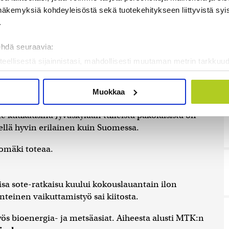
pakolaiset halutaan ottaa osaksi normaalia piirin
näkemyksiä kohdeyleisöstä sekä tuotekehitykseen liittyvistä syist
.
assa Jyväskylää tarjotaan pilottikaupungiksi
ehdä seuraavia:
teellisestä sijainnistasi, mahdollisesti muutaman metrin tarkkuud
ttajien ja pakolaisten mukaan ottaminen vaatii
kannaamalla sen ominaispiirteitä aktiivisesti (sormenjäljen muod
.
tietojasi käsitellään ja miten voit määrittää asetuksesi
tiedot-osi
Muokkaa
sen milloin vain evästeilmoituksessa.
me kuukausina Jyväskylään tulleista pakolaisista on
mme sisällön ja mainosten räätälöimiseen, sosiaalisen median
siellä hyvin erilainen kuin Suomessa.
iseen. Lisäksi jaamme sosiaalisen median, mainosalan ja analy
tomäki toteaa.
, miten käytät sivustoamme. Kumppanimme voivat yhdistää näitä t
on kerätty, kun olet käyttänyt heidän palvelujaan. Tietoja saatetaan
a sote-ratkaisu kuului kokouslauantain ilon
nteinen vaikuttamistyö sai kiitosta.
ös bioenergia- ja metsäasiat. Aiheesta alusti MTK:n