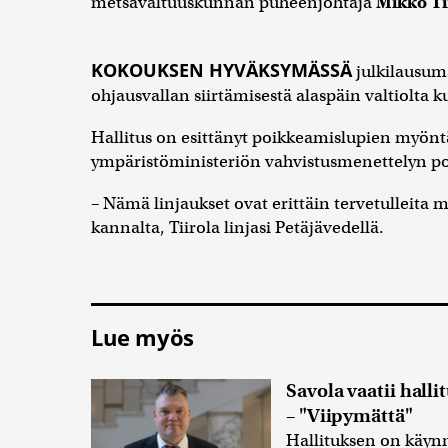
metsävaltuuskunnan puheenjohtaja
Mikko Ti
KOKOUKSEN HYVÄKSYMÄSSÄ
julkilausum
ohjausvallan siirtämisestä alaspäin valtiolta k
Hallitus on esittänyt poikkeamislupien myöntä
ympäristöministeriön vahvistusmenettelyn po
– Nämä linjaukset ovat erittäin tervetulleit
kannalta, Tiirola linjasi Petäjävedellä.
Lue myös
Savola vaatii halli
– "Viipymättä"
Hallituksen on käynn