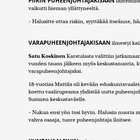
PIIRIN PUHEENJOHTAJAKISAAN
lähtemine
vaikutti hieman yllättyneeltä.
– Halusitte ottaa riskin, syyttäkää itseänne, 
VARAPUHEENJOHTAJAKISAAN
ilmestyi ka
Satu Koskinen
Karstulasta valittiin jatkama
vuoden tauon jälkeen myös keskustanuoria, 
varapuheenjohtajaksi.
18-vuotias Mattila oli kevään eduskuntavaal
koettu vaalirupeama yhdistää uutta puheenjoht
Suomen keskustaväelle.
– Nukun ensi yön tosi hyvin. Halusin nuoria 
vahva osaaja, tuore puheenjohtaja iloitsee.