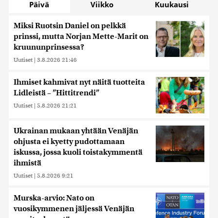
Päivä
Viikko
Kuukausi
Miksi Ruotsin Daniel on pelkkä
prinssi, mutta Norjan Mette-Marit on
kruununprinsessa?
Uutiset
|
3.8.2026 21:46
Ihmiset kahmivat nyt näitä tuotteita
Lidleistä – ”Hittitrendi”
Uutiset
|
5.8.2026 21:21
Ukrainan mukaan yhtään Venäjän
ohjusta ei kyetty pudottamaan
iskussa, jossa kuoli toistakymmentä
ihmistä
Uutiset
|
5.8.2026 9:21
Murska-arvio: Nato on
vuosikymmenen jäljessä Venäjän