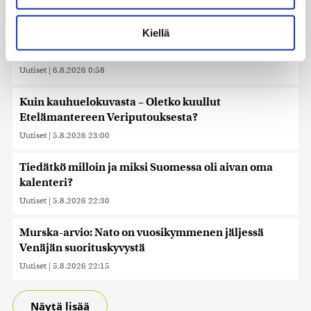
Uutiset
|
6.8.2026 1:31
Lue lisää siitä, miten henkilötietojasi käsitellään ja miten
voit määrittää asetuksesi
tiedot-osiossa
. Voit muuttaa
Kiellä
Khamenein kanssa viestiminen on vaikeaa, sanoo
suostumustasi tai peruuttaa sen milloin vain
Iranin presidentti
evästeilmoituksessa.
Uutiset
|
6.8.2026 0:58
Käytämme evästeitä tarjoamamme sisällön ja mainosten
räätälöimiseen, sosiaalisen median ominaisuuksien
Kuin kauhuelokuvasta – Oletko kuullut
tukemiseen ja kävijämäärämme analysoimiseen. Lisäksi
Etelämantereen Veriputouksesta?
jaamme sosiaalisen median, mainosalan ja analytiikka-
Uutiset
|
5.8.2026 23:00
alan kumppaneillemme tietoja siitä, miten käytät
sivustoamme. Kumppanimme voivat yhdistää näitä
Tiedätkö milloin ja miksi Suomessa oli aivan oma
tietoja muihin tietoihin, joita olet antanut heille tai joita on
kalenteri?
kerätty, kun olet käyttänyt heidän palvelujaan. Tietoja
saatetaan myös siirtää ulkomaille.
Uutiset
|
5.8.2026 22:30
Murska-arvio: Nato on vuosikymmenen jäljessä
Venäjän suorituskyvystä
Uutiset
|
5.8.2026 22:15
Näytä lisää