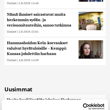
Uutiset
|
5.8.2026 14:40
Nämä ihmiset sairastuvat muita
herkemmin sydän- ja
verisuonitauteihin, sanoo tutkimus
Uutiset
|
5.8.2026 22:01
Hammashoidon Kela-korvaukset
valuivat hyvätuloisille – Kemppi:
Kansaa johdettiin harhaan
Uutiset
|
4.8.2026 14:39
Uusimmat
Useita kuoli Venäjän iskuissa Harkovaan
Uutiset
|
6.8.2026 9:14