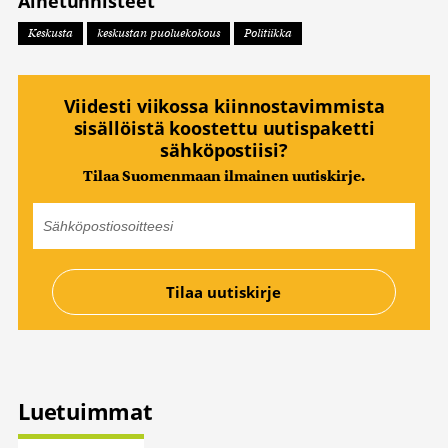
Aihetunnisteet
Keskusta
keskustan puoluekokous
Politiikka
Viidesti viikossa kiinnostavimmista
sisällöistä koostettu uutispaketti
sähköpostiisi?
Tilaa Suomenmaan ilmainen uutiskirje.
Luetuimmat