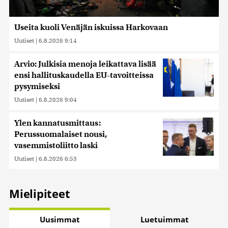
Useita kuoli Venäjän iskuissa Harkovaan
Uutiset
|
6.8.2026 9:14
Arvio: Julkisia menoja leikattava lisää
ensi hallituskaudella EU-tavoitteissa
pysymiseksi
Uutiset
|
6.8.2026 9:04
Ylen kannatusmittaus:
Perussuomalaiset nousi,
vasemmistoliitto laski
Uutiset
|
6.8.2026 6:53
Mielipiteet
Uusimmat
Luetuimmat