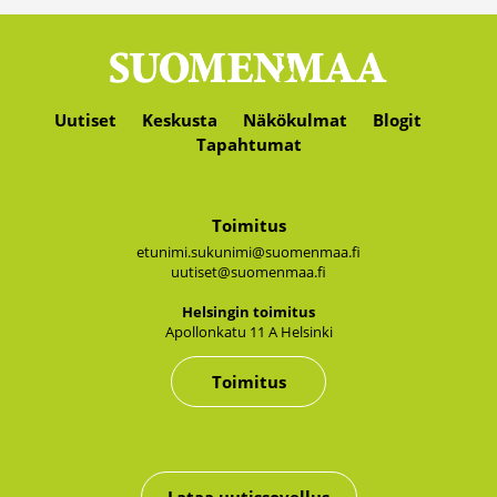
Uutiset
Keskusta
Näkökulmat
Blogit
Tapahtumat
Toimitus
etunimi.sukunimi@suomenmaa.fi
uutiset@suomenmaa.fi
Hel­sin­gin toi­mi­tus
Apol­lon­ka­tu 11 A Hel­sin­ki
Toimitus
Lataa uutissovellus