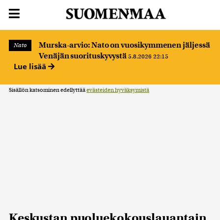
Murska-arvio: Nato on vuosikymmenen jäljessä
Nato
Venäjän suorituskyvystä
5.8.2026 22:15
Lue lisää
Sisällön katsominen edellyttää
evästeiden hyväksymistä
Keskustan puoluekokouslauantain