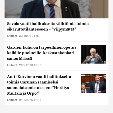
Savola vaatii hallitukselta välittömiä toimia
sikaruttotilanteeseen – ”Viipymättä”
Uutiset
|
3.8.2026 11:01
Garden-kohu on tarpeellinen opetus
kaikille puolueille, keskustakonkari
sanoo MT:ssä
Uutiset
|
28.7.2026 13:18
Antti Kurvinen vaatii hallitukselta
toimia Carunan saamiseksi
suomalaisomistukseen: ”Herätys
Multala ja Orpo!”
Uutiset
|
24.7.2026 12:48