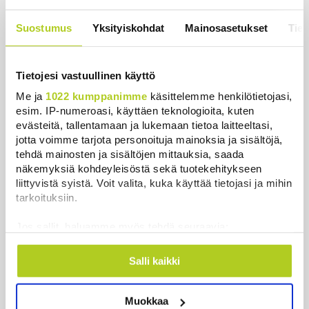
Arvio: Julkisia menoja leikattava lisää ensi
Suostumus
Yksityiskohdat
Mainosasetukset
Tiet
hallituskaudella EU-tavoitteissa pysymiseksi
Uutiset
|
6.8.2026 9:04
Tietojesi vastuullinen käyttö
Ylen kannatusmittaus: Perussuomalaiset nousi,
Me ja
1022 kumppanimme
käsittelemme henkilötietojasi,
vasemmistoliitto laski
esim. IP-numeroasi, käyttäen teknologioita, kuten
Uutiset
|
6.8.2026 6:53
evästeitä, tallentamaan ja lukemaan tietoa laitteeltasi,
jotta voimme tarjota personoituja mainoksia ja sisältöjä,
Saksan sisäministeri: Lentokentän droonilöytöä
tehdä mainosten ja sisältöjen mittauksia, saada
tutkitaan hybridihyökkäyksenä
näkemyksiä kohdeyleisöstä sekä tuotekehitykseen
liittyvistä syistä. Voit valita, kuka käyttää tietojasi ja mihin
Uutiset
|
6.8.2026 5:59
tarkoituksiin.
Observatorio vahvistaa: SpaceX-raketin osa törmäsi
Jos sallit, haluamme myös tehdä seuraavia:
Kuuhun ennustetusti
Kerätä tietoja maantieteellisestä sijainnistasi,
Uutiset
|
6.8.2026 4:01
mahdollisesti muutaman metrin tarkkuudella
Salli kaikki
Tunnistaa laitteesi skannaamalla sen
Torstaina 1,9 miljoonalla suomalaisella on
ominaispiirteitä aktiivisesti (sormenjäljen
kiinteistöveron eräpäivä
Muokkaa
muodostaminen)