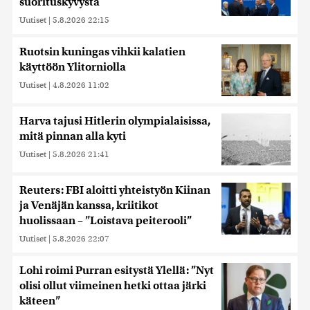
suorituskyvystä
Uutiset
|
5.8.2026 22:15
Ruotsin kuningas vihkii kalatien
käyttöön Ylitorniolla
Uutiset
|
4.8.2026 11:02
Harva tajusi Hitlerin olympialaisissa,
mitä pinnan alla kyti
Uutiset
|
5.8.2026 21:41
Reuters: FBI aloitti yhteistyön Kiinan
ja Venäjän kanssa, kriitikot
huolissaan – ”Loistava peiterooli”
Uutiset
|
5.8.2026 22:07
Lohi roimi Purran esitystä Ylellä: ”Nyt
olisi ollut viimeinen hetki ottaa järki
käteen”