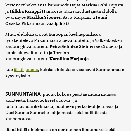
kertoneet hakevansa kansanedustajat
Markus Lohi
Lapista
ja
Hilkka Kemppi
Hämeestä. Kansanedustajista ehdolla
ovat myös
Markku Siponen
Savo-Karjalan ja
Jouni
Ovaska
Pirkanmaan vaalipiiristä.
Muut ehdokkaat ovat Euroopan keskuspankissa
työskentelevä Pirkanmaan aluevaltuutettu ja Valkeakosken
kaupunginvaltuutettu
Petra Schulze Steinen
sekä opettaja,
Lapin aluevaltuutettu ja Tornion
kaupunginvaltuutettu
Karoliina Harjuoja
.
Lue
tästä jutusta
, kuinka ehdokkaat vastaavat Suomenmaan
kysymyksiin.
SUNNUNTAINA
puoluekokous päättää muun muassa
aloitteista, kaksivuotisesta talous- ja
toimintasuunnitelmasta, puolueen periaateohjelmasta ja
Uusi Suunta Suomelle -ohjelmasta sekä poliittisesta
kannanotosta.
Iltapäivällä ohjelmassa on perinteinen lippumarssi sekä