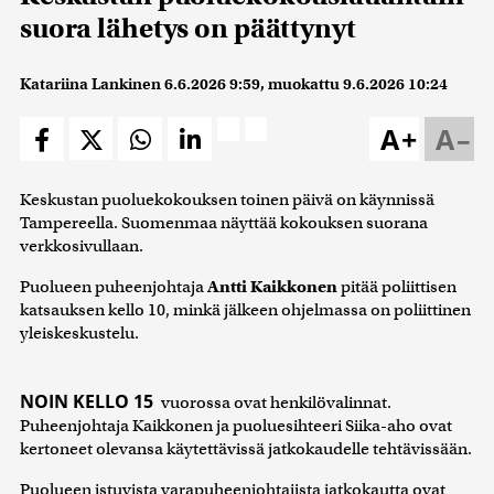
suora lähetys on päättynyt
Katariina Lankinen
6.6.2026 9:59
, muokattu
9.6.2026 10:24
A+
A–
Keskustan puoluekokouksen toinen päivä on käynnissä
Tampereella. Suomenmaa näyttää kokouksen suorana
verkkosivullaan.
Puolueen puheenjohtaja
Antti Kaikkonen
pitää poliittisen
katsauksen kello 10, minkä jälkeen ohjelmassa on poliittinen
yleiskeskustelu.
NOIN KELLO 15
vuorossa ovat henkilövalinnat.
Puheenjohtaja Kaikkonen ja puoluesihteeri Siika-aho ovat
kertoneet olevansa käytettävissä jatkokaudelle tehtävissään.
Puolueen istuvista varapuheenjohtajista jatkokautta ovat