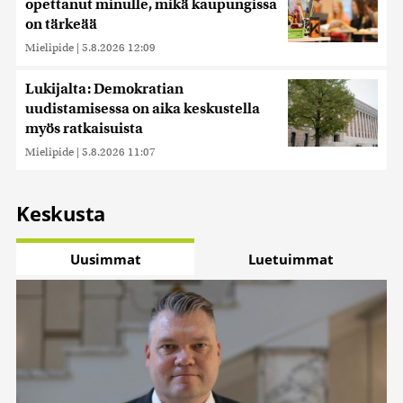
opettanut minulle, mikä kaupungissa
on tärkeää
Mielipide
|
5.8.2026 12:09
Lukijalta: Demokratian
uudistamisessa on aika keskustella
myös ratkaisuista
Mielipide
|
5.8.2026 11:07
Keskusta
Uusimmat
Luetuimmat