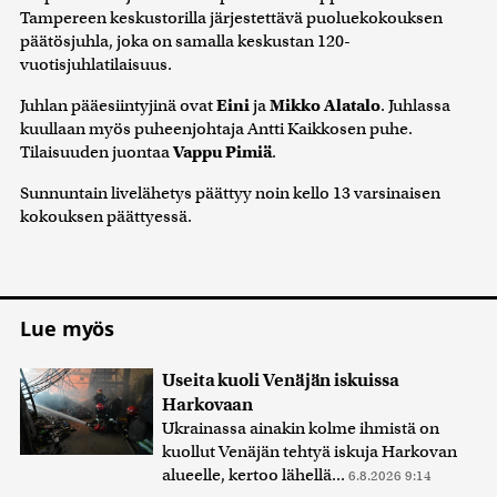
Tampereen keskustorilla järjestettävä puoluekokouksen
päätösjuhla, joka on samalla keskustan 120-
vuotisjuhlatilaisuus.
Juhlan pääesiintyjinä ovat
Eini
ja
Mikko Alatalo
. Juhlassa
kuullaan myös puheenjohtaja Antti Kaikkosen puhe.
Tilaisuuden juontaa
Vappu Pimiä
.
Sunnuntain livelähetys päättyy noin kello 13 varsinaisen
kokouksen päättyessä.
Lue myös
Useita kuoli Venäjän iskuissa
Harkovaan
Ukrainassa ainakin kolme ihmistä on
kuollut Venäjän tehtyä iskuja Harkovan
alueelle, kertoo lähellä...
6.8.2026 9:14