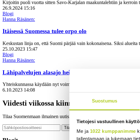
Kirjoitin puoli vuotta sitten Savo-Karjalan maakuntalehtiin ja kerroin tu
26.9.2024 15:16
Blogi
Hanna Räsänen:
Itäisessä Suomessa tulee orpo olo
Keskustan linja on, että Suomi pärjää vain kokonaisena. Siksi alueita tu
25.10.2023 15:47
Blogi
Hanna Räsänen:
Lähipalvelujen alasajo heikentäisi myös arjen turvall
Yhteiskunnassa käydään nyt voimistuvaa keskustelua, miten terveys-,
6.10.2023 14:08
Suostumus
Viidesti viikossa kiinnostavimmista sisällöi
Tilaa Suomenmaan ilmainen uutiskirje.
Tietojesi vastuullinen käyttö
Me ja
1022 kumppanimme
k
tallentamaan ja lukemaan tieto