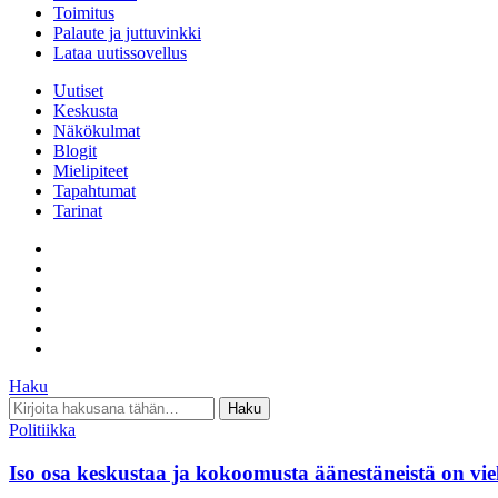
Toimitus
Palaute ja juttuvinkki
Lataa uutissovellus
Uutiset
Keskusta
Näkökulmat
Blogit
Mielipiteet
Tapahtumat
Tarinat
Haku
Hae
Haku
Politiikka
Iso osa keskustaa ja kokoomusta äänestäneistä on vie