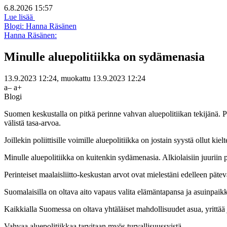
6.8.2026 15:57
Lue lisää
Blogi: Hanna Räsänen
Hanna Räsänen:
Minulle aluepolitiikka on sydämenasia
13.9.2023 12:24
, muokattu
13.9.2023 12:24
a–
a+
Blogi
Suomen keskustalla on pitkä perinne vahvan aluepolitiikan tekijänä. P
välistä tasa-arvoa.
Joillekin poliittisille voimille aluepolitiikka on jostain syystä ollut ki
Minulle
aluepolitiikka on kuitenkin sydämenasia. Alkiolaisiin juuriin p
Perinteiset maalaisliitto-keskustan arvot ovat mielestäni edelleen pät
Suomalaisilla on oltava aito vapaus valita elämäntapansa ja asuinpai
Kaikkialla Suomessa on oltava yhtäläiset mahdollisuudet asua, yrittää 
Vahvaa
aluepolitiikkaa tarvitaan myös turvallisuussyistä.