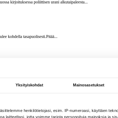
ossa kirjoituksessa poliittisen urani alkutaipaleesta...
lee kohdella tasapuolisesti.Pitää...
isuutta
 vanhus- ja muiden suomalaisten lähipalvelujen käy. Orpon...
Yksityiskohdat
Mainosasetukset
stä koostettu uutispaketti sähköpostiisi?
äsittelemme henkilötietojasi, esim. IP-numeroasi, käyttäen teknol
a laitteeltasi, jotta voimme tarjota personoituja mainoksia ja sis