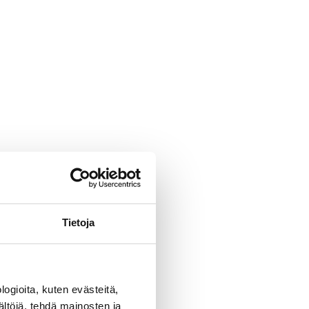
Tietoja
ogioita, kuten evästeitä,
ältöjä, tehdä mainosten ja