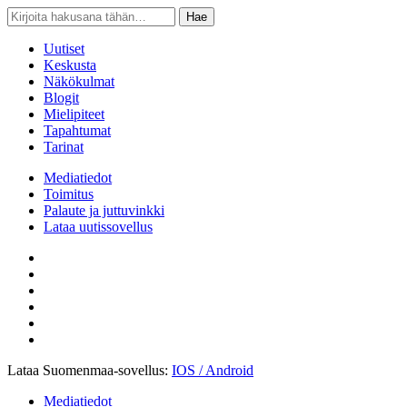
Open
Close
Hae
Hae
Navbar
Navbar
Uutiset
Keskusta
Näkökulmat
Blogit
Mielipiteet
Tapahtumat
Tarinat
Mediatiedot
Toimitus
Palaute ja juttuvinkki
Lataa uutissovellus
Lataa Suomenmaa-sovellus:
IOS / Android
Mediatiedot