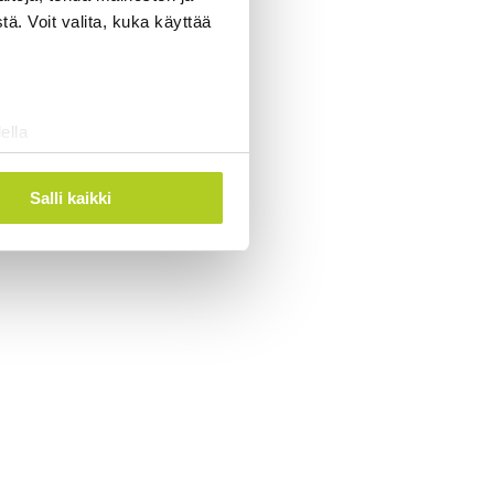
ä. Voit valita, kuka käyttää
ella
ostaminen)
ossa
. Voit muuttaa
Salli kaikki
 ominaisuuksien tukemiseen
tiikka-alan
ietoja muihin tietoihin, joita
 myös siirtää ulkomaille.