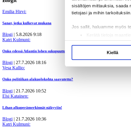
Blogit
sisältöjen mittauksia, saada 
Emilia Hirvi:
tietojasi ja mihin tarkoituksiin
Sanat, jotka kulkevat mukana
Jos sallit, haluamme myös t
Blogi
|
5.8.2026 9:18
Kerätä tietoja maantie
Katri Kulmuni:
Tunnistaa laitteesi s
Lue lisää siitä, miten henkilö
Onko edessä Atlantin lohen sukupuutto?
Kiellä
suostumustasi tai peruuttaa 
Blogi
|
27.7.2026 18:16
Vesa Kallio:
Käytämme evästeitä tarjoama
ja kävijämäärämme analysoim
Onko politiikan alakuolokohta saavutettu?
kumppaneillemme tietoja siitä
Blogi
|
21.7.2026 10:52
olet antanut heille tai joita 
Elsi Katainen:
Lihan alkuperämerkinnät näkyviin!
Blogi
|
21.7.2026 10:36
Katri Kulmuni: