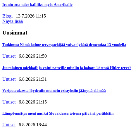
Iranin sota tulee kalliiksi myös Amerikalle
Blogi
|
13.7.2026 11:15
Näytä lisää
Uusimmat
Tutkimus: Nämä kolme terveystekijää voivat lykätä dementiaa 13 vuodella
Uutiset
|
6.8.2026 21:50
Juutalainen miekkailija voitti natseille mitalin ja kohotti kätensä Hitler-ter
Uutiset
|
6.8.2026 21:31
Veriputouksesta löydettiin muinoin eristyksiin jäänyttä elämää
Uutiset
|
6.8.2026 21:15
Lämpöennätys meni uusiksi Slovakiassa toisena päivänä peräkkäin
Uutiset
|
6.8.2026 18:44