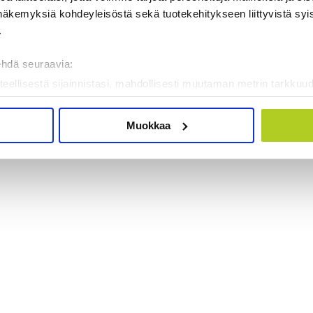
näkemyksiä kohdeyleisöstä sekä tuotekehitykseen liittyvistä syist
.
ehdä seuraavia:
teellisestä sijainnistasi, mahdollisesti muutaman metrin tarkkuud
kannaamalla sen ominaispiirteitä aktiivisesti (sormenjäljen muod
tietojasi käsitellään ja miten voit määrittää asetuksesi
tiedot-osi
Muokkaa
sen milloin vain evästeilmoituksessa.
mme sisällön ja mainosten räätälöimiseen, sosiaalisen median
iseen. Lisäksi jaamme sosiaalisen median, mainosalan ja analy
, miten käytät sivustoamme. Kumppanimme voivat yhdistää näitä t
on kerätty, kun olet käyttänyt heidän palvelujaan. Tietoja saatetaan