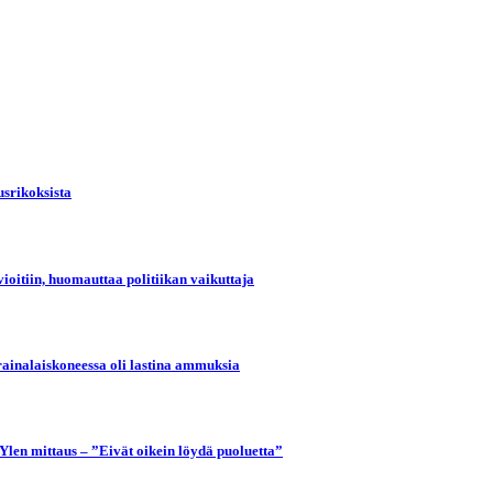
usrikoksista
ioitiin, huomauttaa politiikan vaikuttaja
krainalaiskoneessa oli lastina ammuksia
Ylen mittaus – ”Eivät oikein löydä puoluetta”