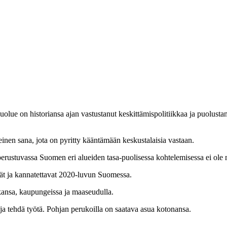
uolue on historiansa ajan vastustanut keskittämispolitiikkaa ja puolus
elteinen sana, jota on pyritty kääntämään keskustalaisia vastaan.
erustuvassa Suomen eri alueiden tasa-puolisessa kohtelemisessa ei ole mi
evät ja kannatettavat 2020-luvun Suomessa.
kkansa, kaupungeissa ja maaseudulla.
ja tehdä työtä. Pohjan perukoilla on saatava asua kotonansa.