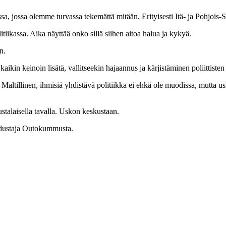
a, jossa olemme turvassa tekemättä mitään. Erityisesti Itä- ja Pohjois-
itiikassa. Aika näyttää onko sillä siihen aitoa halua ja kykyä.
n.
kin keinoin lisätä, vallitseekin hajaannus ja kärjistäminen poliittisten
. Maltillinen, ihmisiä yhdistävä politiikka ei ehkä ole muodissa, mutta 
ustalaisella tavalla. Uskon keskustaan.
dustaja Outokummusta.