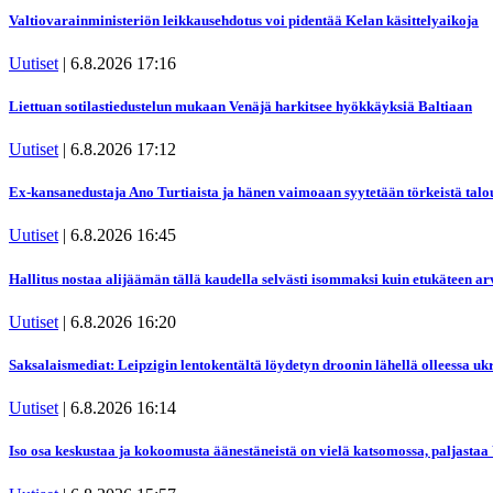
Valtiovarainministeriön leikkausehdotus voi pidentää Kelan käsittelyaikoja
Uutiset
|
6.8.2026 17:16
Liettuan sotilastiedustelun mukaan Venäjä harkitsee hyökkäyksiä Baltiaan
Uutiset
|
6.8.2026 17:12
Ex-kansanedustaja Ano Turtiaista ja hänen vaimoaan syytetään törkeistä talo
Uutiset
|
6.8.2026 16:45
Hallitus nostaa alijäämän tällä kaudella selvästi isommaksi kuin etukäteen arv
Uutiset
|
6.8.2026 16:20
Saksalaismediat: Leipzigin lentokentältä löydetyn droonin lähellä olleessa u
Uutiset
|
6.8.2026 16:14
Iso osa keskustaa ja kokoomusta äänestäneistä on vielä katsomossa, paljastaa 