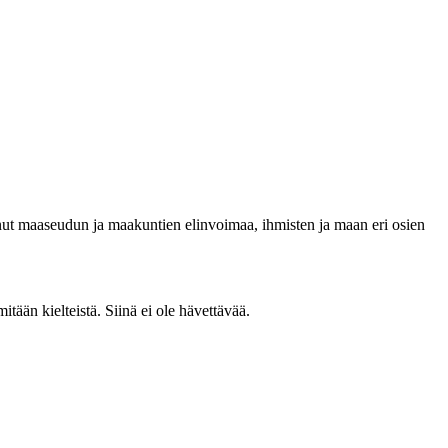
tanut maaseudun ja maakuntien elinvoimaa, ihmisten ja maan eri osien
tään kielteistä. Siinä ei ole hävettävää.