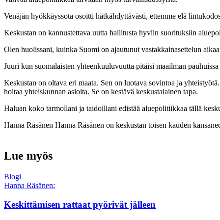
Venäjän hyökkäyssota osoitti hätkähdyttävästi, ettemme elä lintukodoss
Keskustan on kannustettava uutta hallitusta hyviin suorituksiin aluepol
Olen
huolissani, kuinka Suomi on ajautunut vastakkainasettelun aikaa
Juuri kun suomalaisten yhteenkuuluvuutta pitäisi maailman pauhuissa kai
Keskustan on oltava eri maata. Sen on luotava sovintoa ja yhteistyötä
hoitaa yhteiskunnan asioita. Se on kestävä keskustalainen tapa.
Haluan koko tarmollani ja taidoillani edistää aluepolitiikkaa tällä kesk
Hanna Räsänen
Hanna Räsänen on keskustan toisen kauden kansane
Lue myös
Blogi
Hanna Räsänen:
Keskittämisen rattaat pyörivät jälleen