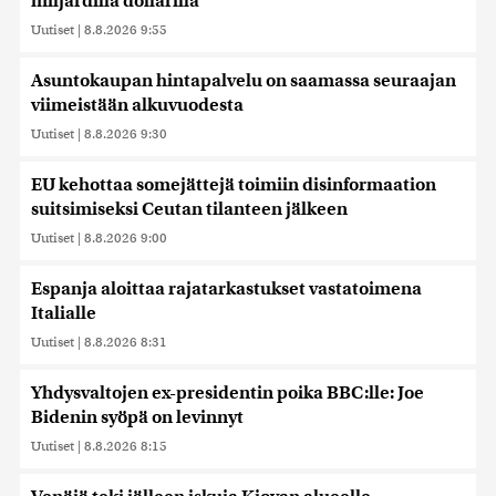
miljardilla dollarilla
Uutiset
|
8.8.2026 9:55
Asuntokaupan hintapalvelu on saamassa seuraajan
viimeistään alkuvuodesta
Uutiset
|
8.8.2026 9:30
EU kehottaa somejättejä toimiin disinformaation
suitsimiseksi Ceutan tilanteen jälkeen
Uutiset
|
8.8.2026 9:00
Espanja aloittaa rajatarkastukset vastatoimena
Italialle
Uutiset
|
8.8.2026 8:31
Yhdysvaltojen ex-presidentin poika BBC:lle: Joe
Bidenin syöpä on levinnyt
Uutiset
|
8.8.2026 8:15