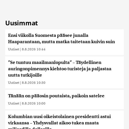
Uusimmat
Ensi viikolla Suomesta pääsee junalla
Haaparantaan, mutta matka taitetaan kuivin suin
Uutiset
|
8.8.2026 10:44
”Se tuntuu maailmanlopulta” – Täydellinen
auringonpimennys kiehtoo turisteja ja paljastaa
uutta tutkijoille
Uutiset
|
8.8.2026 10:30
Tänään on pääosin poutaista, paikoin satelee
Uutiset
|
8.8.2026 10:00
Kolumbian uusi oikeistolainen presidentti astui
virkaansa – Yhdysvallat aikoo tukea maata