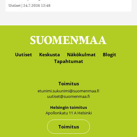
Uutiset
|
24.7.2026 12:48
Uutiset
Keskusta
Näkökulmat
Blogit
Tapahtumat
Toimitus
etunimi.sukunimi@suomenmaa.fi
uutiset@suomenmaa.fi
Hel­sin­gin toi­mi­tus
Apol­lon­ka­tu 11 A Hel­sin­ki
Toimitus