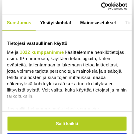
Uutiset
|
7.8.2026 10:55
Keskustan Siika-aho kertoo, mikä
hänestä on Ylen gallupin todellinen
Suostumus
Yksityiskohdat
Mainosasetukset
Tiet
uutinen – ”Kokoomus maksaa siitä
hintaa”
Uutiset
|
6.8.2026 11:56
Tietojesi vastuullinen käyttö
Me ja
1022 kumppanimme
käsittelemme henkilötietojasi,
esim. IP-numeroasi, käyttäen teknologioita, kuten
evästeitä, tallentamaan ja lukemaan tietoa laitteeltasi,
jotta voimme tarjota personoituja mainoksia ja sisältöjä,
Uutiset
tehdä mainosten ja sisältöjen mittauksia, saada
näkemyksiä kohdeyleisöstä sekä tuotekehitykseen
liittyvistä syistä. Voit valita, kuka käyttää tietojasi ja mihin
Uusimmat
Luetuimmat
tarkoituksiin.
Jos sallit, haluamme myös tehdä seuraavia:
Kerätä tietoja maantieteellisestä sijainnistasi,
mahdollisesti muutaman metrin tarkkuudella
Salli kaikki
Tunnistaa laitteesi skannaamalla sen