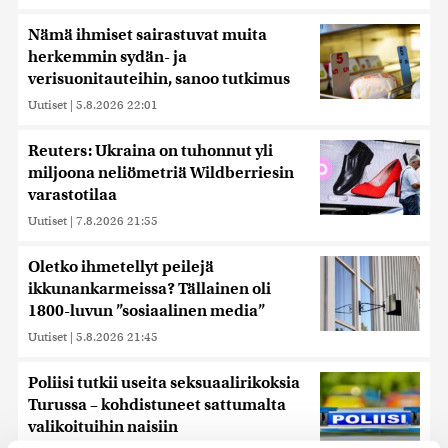
Nämä ihmiset sairastuvat muita
herkemmin sydän- ja
verisuonitauteihin, sanoo tutkimus
Uutiset
|
5.8.2026 22:01
Reuters: Ukraina on tuhonnut yli
miljoona neliömetriä Wildberriesin
varastotilaa
Uutiset
|
7.8.2026 21:55
Oletko ihmetellyt peilejä
ikkunankarmeissa? Tällainen oli
1800-luvun ”sosiaalinen media”
Uutiset
|
5.8.2026 21:45
Poliisi tutkii useita seksuaalirikoksia
Turussa – kohdistuneet sattumalta
valikoituihin naisiin