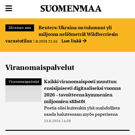
Reuters: Ukraina on tuhonnut yli
Ukrainan sota
miljoona neliömetriä Wildberriesin
Lue lisää
varastotilaa
7.8.2026 21:55
Viranomaispalvelut
Kaikki viranomaisposti muuttuu
Viranomaispalvelut
ensisijaisesti digitaaliseksi vuonna
2026 – tavoitteena kymmenien
miljoonien säästöt
Postia olisi kuitenkin yhä mahdollista
saada halutessaan myös paperisena
23.8.2024 14:28