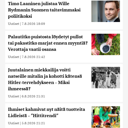
Timo Laaninen julistaa Wille
Rydmanin Suomen taitavimmaksi
poliitikoksi
Uutiset
|
7.8.2026 18:09
Palautitko puistosta löydetyt pullot
tai pakastitko marjat ennen myyntiä?
Verottaja vaatii osansa
Uutiset
|
7.8.2026 21:42
Juutalainen miekkailija voitti
natseille mitalin ja kohotti kätensä
Hitler-tervehdykseen – Miksi
ihmeessä?
Uutiset
|
6.8.2026 21:31
Ihmiset kahmivat nyt näitä tuotteita
Lidleistä – ”Hittitrendi”
Uutiset
|
5.8.2026 21:21