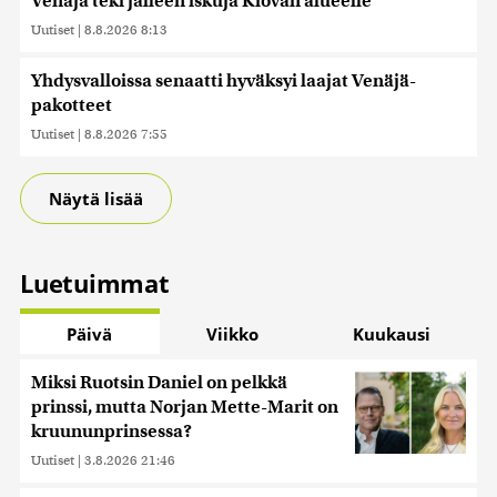
Venäjä teki jälleen iskuja Kiovan alueelle
Uutiset
|
8.8.2026 8:13
Yhdysvalloissa senaatti hyväksyi laajat Venäjä-
pakotteet
Uutiset
|
8.8.2026 7:55
Näytä lisää
Luetuimmat
Päivä
Viikko
Kuukausi
Miksi Ruotsin Daniel on pelkkä
prinssi, mutta Norjan Mette-Marit on
kruununprinsessa?
Uutiset
|
3.8.2026 21:46