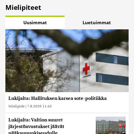
Mielipiteet
Uusimmat
Luetuimmat
Lukijalta: Hallituksen karsea sote-politiikka
Mielipide
|
7.8.2026 11:43
Lukijalta: Valtion suuret
järjestöavustukset jäävät
pääkaupunkiseudulle