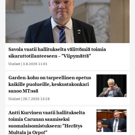
Savola vaatii hallitukselta välittömiä toimia
sikaruttotilanteeseen – ”Viipymättä”
Uutiset
|
3.8.2026 11:01
Garden-kohu on tarpeellinen opetus
kaikille puolueille, keskustakonkari
sanoo MT:ssä
Uutiset
|
28.7.2026 13:18
Antti Kurvinen vaatii hallitukselta
toimia Carunan saamiseksi
suomalaisomistukseen: ”Herätys
Multala ja Orpo!”