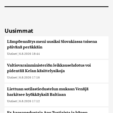
Uusimmat
Lämpöennätys meni uusiksi Slovakiassa toisena
päivänä peräkkäin
Uutiset
|
6.8.2026 18:44
Valtiovarainministeriön leikkausehdotus voi
pidentää Kelan käsittelyaikoja
Uutiset
|
6.8.2026 17:16
Liettuan sotilastiedustelun mukaan Venäjä
harkitsee hyökkäyksiä Baltiaan
Uutiset
|
6.8.2026 17:12
Ex-kansanedustaja Ano Turtiaista ja hänen