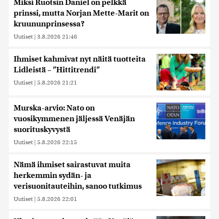
Miksi Ruotsin Daniel on pelkkä
prinssi, mutta Norjan Mette-Marit on
kruununprinsessa?
Uutiset
|
3.8.2026 21:46
Ihmiset kahmivat nyt näitä tuotteita
Lidleistä – ”Hittitrendi”
Uutiset
|
5.8.2026 21:21
Murska-arvio: Nato on
vuosikymmenen jäljessä Venäjän
suorituskyvystä
Uutiset
|
5.8.2026 22:15
Nämä ihmiset sairastuvat muita
herkemmin sydän- ja
verisuonitauteihin, sanoo tutkimus
Uutiset
|
5.8.2026 22:01