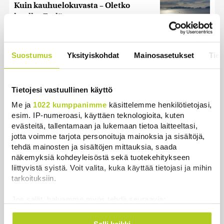
Kuin kauhuelokuvasta – Oletko
kuullut Etelämantereen
Veriputouksesta?
Uutiset
|
5.8.2026 23:00
Suostumus
Yksityiskohdat
Mainosasetukset
Tiet
Lohi roimi Purran esitystä Ylellä: ”Nyt
olisi ollut viimeinen hetki ottaa järki
käteen”
Tietojesi vastuullinen käyttö
Uutiset
|
5.8.2026 14:40
Me ja
1022 kumppanimme
käsittelemme henkilötietojasi,
esim. IP-numeroasi, käyttäen teknologioita, kuten
evästeitä, tallentamaan ja lukemaan tietoa laitteeltasi,
jotta voimme tarjota personoituja mainoksia ja sisältöjä,
tehdä mainosten ja sisältöjen mittauksia, saada
Uutiset
näkemyksiä kohdeyleisöstä sekä tuotekehitykseen
liittyvistä syistä. Voit valita, kuka käyttää tietojasi ja mihin
tarkoituksiin.
Uusimmat
Luetuimmat
Jos sallit, haluamme myös tehdä seuraavia:
Kerätä tietoja maantieteellisestä sijainnistasi,
mahdollisesti muutaman metrin tarkkuudella
Salli kaikki