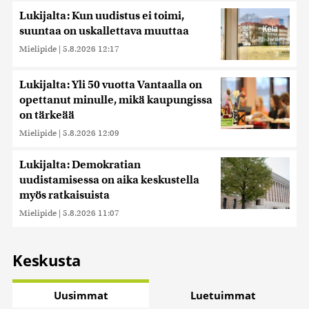
Lukijalta: Kun uudistus ei toimi,
suuntaa on uskallettava muuttaa
Mielipide
|
5.8.2026 12:17
Lukijalta: Yli 50 vuotta Vantaalla on
opettanut minulle, mikä kaupungissa
on tärkeää
Mielipide
|
5.8.2026 12:09
Lukijalta: Demokratian
uudistamisessa on aika keskustella
myös ratkaisuista
Mielipide
|
5.8.2026 11:07
Keskusta
Uusimmat
Luetuimmat