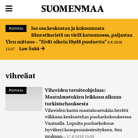
Iso osa keskustaa ja kokoomusta
Politiikka
äänestäneistä on vielä katsomossa, paljastaa
Ylen mittaus – ”Eivät oikein löydä puoluetta”
6.8.2026
Lue lisää
15:57
vihreäat
Vihreiden tavoiteohjelma:
Politiikka
Maataloustukien leikkaus alkuun
turkistarhauksesta
Vihreiden kanta maataloustukiin herätti
vilkkaan keskustelun puoluekokouksessa
Vantaalla. Lopulta puoluekokous
hyväksyi kompromissiesityksen. Sen
mukaan...
17.6.2018 15:39