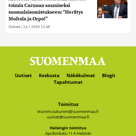
toimia Carunan saamiseksi
suomalaisomistukseen: ”Herätys
Multala ja Orpo!”
Uutiset
|
24.7.2026 12:48
Uutiset
Keskusta
Näkökulmat
Blogit
Tapahtumat
Toimitus
etunimi.sukunimi@suomenmaa.fi
uutiset@suomenmaa.fi
Hel­sin­gin toi­mi­tus
Apol­lon­ka­tu 11 A Hel­sin­ki