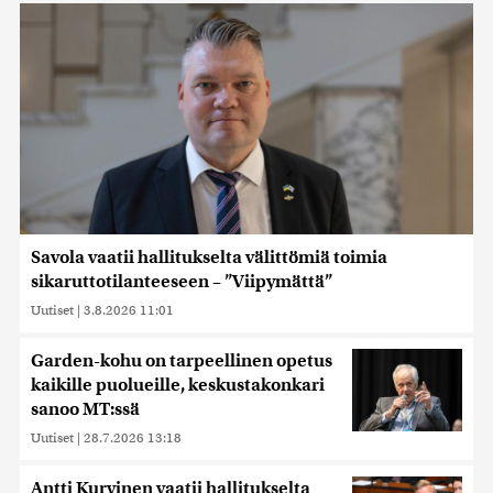
Savola vaatii hallitukselta välittömiä toimia
sikaruttotilanteeseen – ”Viipymättä”
Uutiset
|
3.8.2026 11:01
Garden-kohu on tarpeellinen opetus
kaikille puolueille, keskustakonkari
sanoo MT:ssä
Uutiset
|
28.7.2026 13:18
Antti Kurvinen vaatii hallitukselta