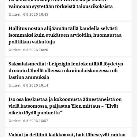
vaimoaan syytetään törkeistä talousrikoksista
Uutiset
|
6.8.2026 16:45
Hallitus nostaa alijäämän tällä kaudella selvästi
isommaksi kuin etukäteen arvioitiin, huomauttaa
politiikan vaikuttaja
Uutiset
|
6.8.2026 16:20
Saksalaismediat: Leipzigin lentokentältä löydetyn
droonin lähellä olleessa ukrainalaiskoneessa oli
lastina ammuksia
Uutiset
|
6.8.2026 16:14
Iso osa keskustaa ja kokoomusta äänestäneistä on
vielä katsomossa, paljastaa Ylen mittaus – ”Eivät
oikein löydä puoluetta”
Uutiset
|
6.8.2026 15:57
Valaat ja delfiinit kaikkoavat, hait lähestyvät rantaa