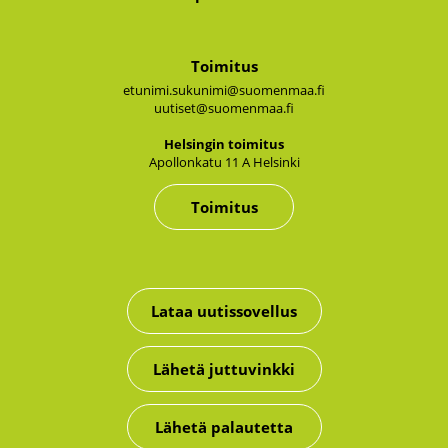
Toimitus
etunimi.sukunimi@suomenmaa.fi
uutiset@suomenmaa.fi
Hel­sin­gin toi­mi­tus
Apol­lon­ka­tu 11 A Hel­sin­ki
Toimitus
Lataa uutissovellus
Lähetä juttuvinkki
Lähetä palautetta