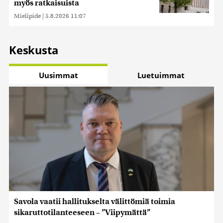
myös ratkaisuista
Mielipide
|
5.8.2026 11:07
Keskusta
Uusimmat
Luetuimmat
Savola vaatii hallitukselta välittömiä toimia
sikaruttotilanteeseen – ”Viipymättä”