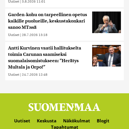
Uutiset
|
3.8.2026 11:01
Garden-kohu on tarpeellinen opetus
kaikille puolueille, keskustakonkari
sanoo MT:ssä
Uutiset
|
28.7.2026 13:18
Antti Kurvinen vaatii hallitukselta
toimia Carunan saamiseksi
suomalaisomistukseen: ”Herätys
Multala ja Orpo!”
Uutiset
|
24.7.2026 12:48
Uutiset
Keskusta
Näkökulmat
Blogit
Tapahtumat