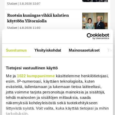
Uutiset
|
5.8.2026 22:07
Ruotsin kuningas vihkii kalatien
käyttöön Ylitorniolla
Uutiset
|
4.8.2026 11:02
Kuin kauhuelokuvasta – Oletko
kuullut Etelämantereen
Suostumus
Yksityiskohdat
Mainosasetukset
Tiet
Veriputouksesta?
Uutiset
|
5.8.2026 23:00
Tietojesi vastuullinen käyttö
Lohi roimi Purran esitystä Ylellä: ”Nyt
Me ja
1022 kumppanimme
käsittelemme henkilötietojasi,
olisi ollut viimeinen hetki ottaa järki
esim. IP-numeroasi, käyttäen teknologioita, kuten
käteen”
evästeitä, tallentamaan ja lukemaan tietoa laitteeltasi,
Uutiset
|
5.8.2026 14:40
jotta voimme tarjota personoituja mainoksia ja sisältöjä,
tehdä mainosten ja sisältöjen mittauksia, saada
näkemyksiä kohdeyleisöstä sekä tuotekehitykseen
liittyvistä syistä. Voit valita, kuka käyttää tietojasi ja mihin
tarkoituksiin.