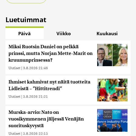
Luetuimmat
Päivä
Viikko
Kuukausi
Miksi Ruotsin Daniel on pelkkä
prinssi, mutta Norjan Mette-Marit on
kruununprinsessa?
Uutiset
|
3.8.2026 21:46
Ihmiset kahmivat nyt näitä tuotteita
Lidleistä – ”Hittitrendi”
Uutiset
|
5.8.2026 21:21
Murska-arvio: Nato on
vuosikymmenen jäljessä Venäjän
suorituskyvystä
Uutiset
|
5.8.2026 22:15