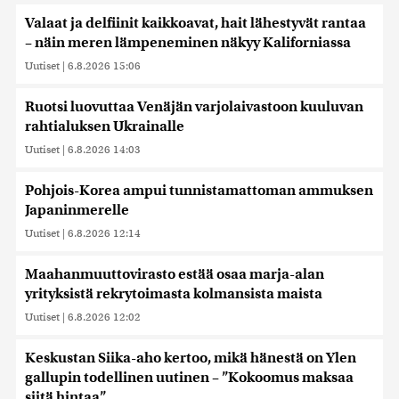
Valaat ja delfiinit kaikkoavat, hait lähestyvät rantaa
– näin meren lämpeneminen näkyy Kaliforniassa
Uutiset
|
6.8.2026 15:06
Ruotsi luovuttaa Venäjän varjolaivastoon kuuluvan
rahtialuksen Ukrainalle
Uutiset
|
6.8.2026 14:03
Pohjois-Korea ampui tunnistamattoman ammuksen
Japaninmerelle
Uutiset
|
6.8.2026 12:14
Maahanmuuttovirasto estää osaa marja-alan
yrityksistä rekrytoimasta kolmansista maista
Uutiset
|
6.8.2026 12:02
Keskustan Siika-aho kertoo, mikä hänestä on Ylen
gallupin todellinen uutinen – ”Kokoomus maksaa
siitä hintaa”