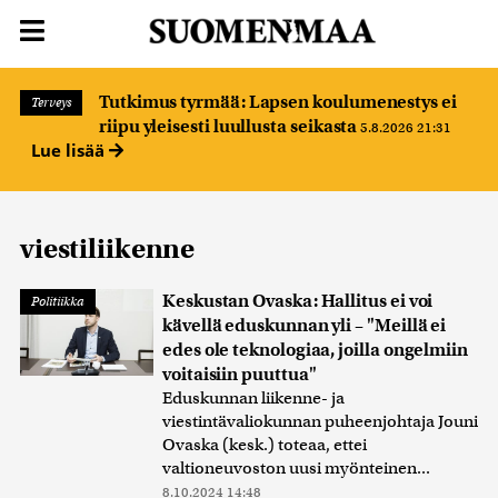
Tutkimus tyrmää: Lapsen koulumenestys ei
Terveys
riipu yleisesti luullusta seikasta
5.8.2026 21:31
Lue lisää
viestiliikenne
Keskustan Ovaska: Hallitus ei voi
Politiikka
kävellä eduskunnan yli – "Meillä ei
edes ole teknologiaa, joilla ongelmiin
voitaisiin puuttua"
Eduskunnan liikenne- ja
viestintävaliokunnan puheenjohtaja Jouni
Ovaska (kesk.) toteaa, ettei
valtioneuvoston uusi myönteinen...
8.10.2024 14:48