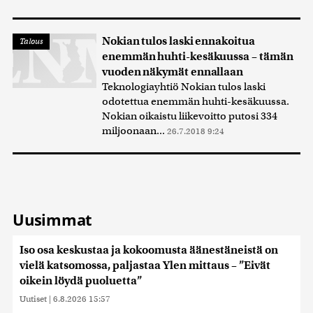
Nokian tulos laski ennakoitua
Talous
enemmän huhti-kesäkuussa – tämän
vuoden näkymät ennallaan
Teknologiayhtiö Nokian tulos laski
odotettua enemmän huhti-kesäkuussa.
Nokian oikaistu liikevoitto putosi 334
miljoonaan...
26.7.2018 9:24
Uusimmat
Iso osa keskustaa ja kokoomusta äänestäneistä on
vielä katsomossa, paljastaa Ylen mittaus – ”Eivät
oikein löydä puoluetta”
Uutiset
|
6.8.2026 15:57