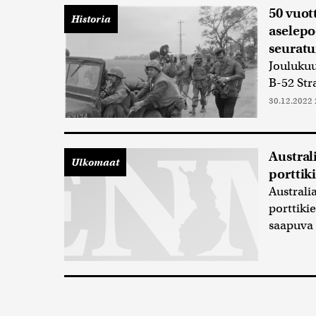
50 vuot
Historia
aselepo
seuratu
Jouluku
B-52 Str
30.12.2022 
Austral
Ulkomaat
porttik
Australi
porttiki
saapuva 