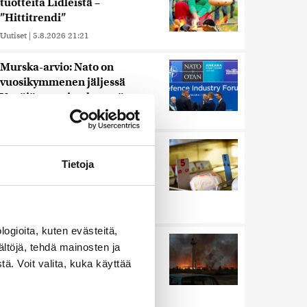
tuotteita Lidleistä –
”Hittitrendi”
Uutiset
|
5.8.2026 21:21
Murska-arvio: Nato on
vuosikymmenen jäljessä
Venäjän suorituskyvystä
Uutiset
|
5.8.2026 22:15
Nämä ihmiset sairastuvat
muita herkemmin sydän- ja
Tietoja
verisuonitauteihin, sanoo
tutkimus
Uutiset
|
5.8.2026 22:01
ogioita, kuten evästeitä,
Ukrainan mukaan yhtään
ältöjä, tehdä mainosten ja
Venäjän ohjusta ei kyetty
ä. Voit valita, kuka käyttää
pudottamaan iskussa, jossa
kuoli toistakymmentä ihmistä
Uutiset
|
5.8.2026 9:21