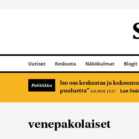
Uutiset
Keskusta
Näkökulmat
Blogit
Iso osa keskustaa ja kokoomus
Politiikka
puoluetta”
Lue lis
6.8.2026 15:57
venepakolaiset