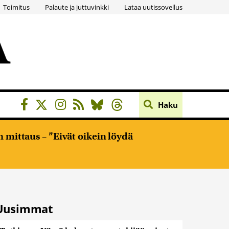
Toimitus
Palaute ja juttuvinkki
Lataa uutissovellus
Haku
 mittaus – ”Eivät oikein löydä
Uusimmat