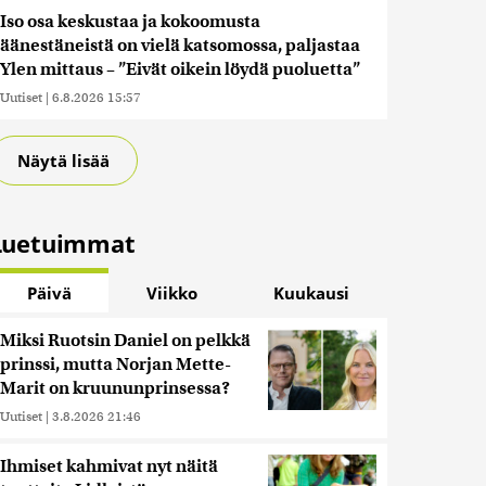
Iso osa keskustaa ja kokoomusta
äänestäneistä on vielä katsomossa, paljastaa
Ylen mittaus – ”Eivät oikein löydä puoluetta”
Uutiset
|
6.8.2026 15:57
Näytä lisää
Luetuimmat
Päivä
Viikko
Kuukausi
Miksi Ruotsin Daniel on pelkkä
prinssi, mutta Norjan Mette-
Marit on kruununprinsessa?
Uutiset
|
3.8.2026 21:46
Ihmiset kahmivat nyt näitä