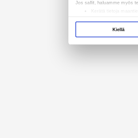
Jos sallit, haluamme myös t
Kerätä tietoja maantie
Tunnistaa laitteesi s
Lue lisää siitä, miten henkilö
Kiellä
suostumustasi tai peruuttaa 
Käytämme evästeitä tarjoama
ja kävijämäärämme analysoim
kumppaneillemme tietoja siitä
olet antanut heille tai joita 