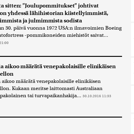
ta sitten: "Joulupommitukset" johtivat
on yhdessä lähihistorian kiistellyimmistä,
immista ja julmimmista sodista
un 30. päivä vuonna 1972 USA:n ilmavoimien Boeing
atofortress -pommikoneiden miehistöt saivat...
21:00
ia aikoo määrätä venepakolaisille elinikäisen
iellon
a aikoo määrätä venepakolaisille elinikäisen
ellon. Kukaan meritse laittomasti Australiaan
pakolainen tai turvapaikanhakija...
30.10.2016 11:33