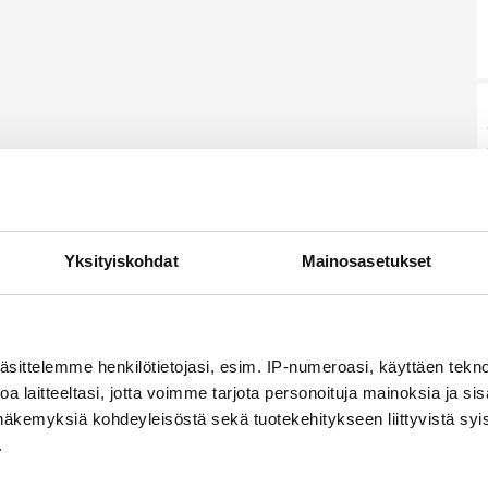
Yksityiskohdat
Mainosasetukset
äsittelemme henkilötietojasi, esim. IP-numeroasi, käyttäen teknol
a laitteeltasi, jotta voimme tarjota personoituja mainoksia ja sis
näkemyksiä kohdeyleisöstä sekä tuotekehitykseen liittyvistä syist
.