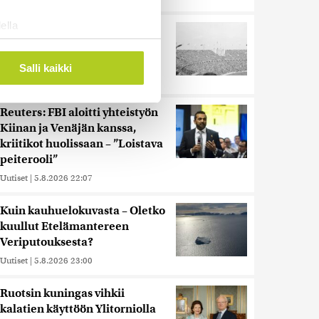
ella
Harva tajusi Hitlerin
ostaminen)
olympialaisissa, mitä pinnan
alla kyti
ossa
. Voit muuttaa
Salli kaikki
Uutiset
|
5.8.2026 21:41
Reuters: FBI aloitti yhteistyön
 ominaisuuksien tukemiseen
Kiinan ja Venäjän kanssa,
tiikka-alan
kriitikot huolissaan – ”Loistava
ietoja muihin tietoihin, joita
peiterooli”
 myös siirtää ulkomaille.
Uutiset
|
5.8.2026 22:07
Kuin kauhuelokuvasta – Oletko
kuullut Etelämantereen
Veriputouksesta?
Uutiset
|
5.8.2026 23:00
Ruotsin kuningas vihkii
kalatien käyttöön Ylitorniolla