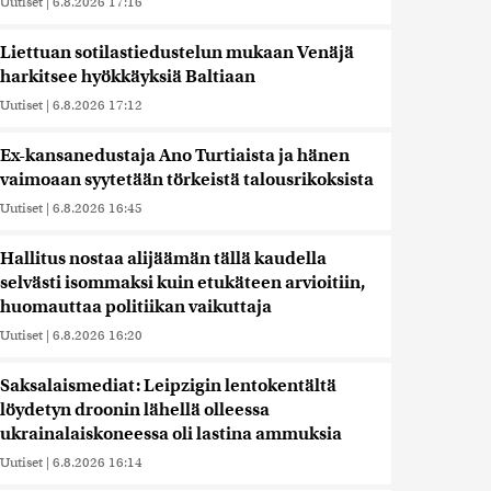
Uutiset
|
6.8.2026 17:16
Liettuan sotilastiedustelun mukaan Venäjä
harkitsee hyökkäyksiä Baltiaan
Uutiset
|
6.8.2026 17:12
Ex-kansanedustaja Ano Turtiaista ja hänen
vaimoaan syytetään törkeistä talousrikoksista
Uutiset
|
6.8.2026 16:45
Hallitus nostaa alijäämän tällä kaudella
selvästi isommaksi kuin etukäteen arvioitiin,
huomauttaa politiikan vaikuttaja
Uutiset
|
6.8.2026 16:20
Saksalaismediat: Leipzigin lentokentältä
löydetyn droonin lähellä olleessa
ukrainalaiskoneessa oli lastina ammuksia
Uutiset
|
6.8.2026 16:14