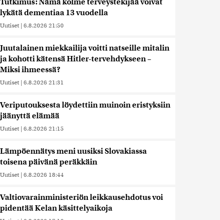
Tutkimus: Nämä kolme terveystekijää voivat
lykätä dementiaa 13 vuodella
Uutiset
|
6.8.2026 21:50
Juutalainen miekkailija voitti natseille mitalin
ja kohotti kätensä Hitler-tervehdykseen –
Miksi ihmeessä?
Uutiset
|
6.8.2026 21:31
Veriputouksesta löydettiin muinoin eristyksiin
jäänyttä elämää
Uutiset
|
6.8.2026 21:15
Lämpöennätys meni uusiksi Slovakiassa
toisena päivänä peräkkäin
Uutiset
|
6.8.2026 18:44
Valtiovarainministeriön leikkausehdotus voi
pidentää Kelan käsittelyaikoja