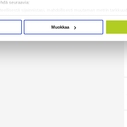
ehdä seuraavia:
teellisestä sijainnistasi, mahdollisesti muutaman metrin tarkkuud
kannaamalla sen ominaispiirteitä aktiivisesti (sormenjäljen muod
tietojasi käsitellään ja miten voit määrittää asetuksesi
tiedot-osi
Muokkaa
sen milloin vain evästeilmoituksessa.
mme sisällön ja mainosten räätälöimiseen, sosiaalisen median
iseen. Lisäksi jaamme sosiaalisen median, mainosalan ja analy
, miten käytät sivustoamme. Kumppanimme voivat yhdistää näitä t
on kerätty, kun olet käyttänyt heidän palvelujaan. Tietoja saatetaan