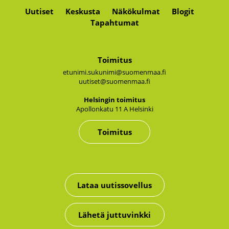
Uutiset
Keskusta
Näkökulmat
Blogit
Tapahtumat
Toimitus
etunimi.sukunimi@suomenmaa.fi
uutiset@suomenmaa.fi
Hel­sin­gin toi­mi­tus
Apol­lon­ka­tu 11 A Hel­sin­ki
Toimitus
Lataa uutissovellus
Lähetä juttuvinkki