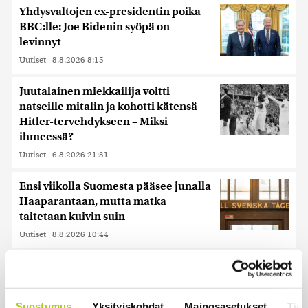
Yhdysvaltojen ex-presidentin poika
BBC:lle: Joe Bidenin syöpä on
levinnyt
Uutiset
|
8.8.2026 8:15
Juutalainen miekkailija voitti
natseille mitalin ja kohotti kätensä
Hitler-tervehdykseen – Miksi
ihmeessä?
Uutiset
|
6.8.2026 21:31
Ensi viikolla Suomesta pääsee junalla
Haaparantaan, mutta matka
taitetaan kuivin suin
Uutiset
|
8.8.2026 10:44
Historia | Sensaatiolehti piti piilottaa
olympiayleisöltä – oli liian raju myös
natseille itselleen
Suostumus
Yksityiskohdat
Mainosasetukset
Tiet