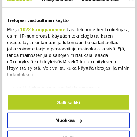
Uutiset
|
8.8.2026 22:15
Tietojesi vastuullinen käyttö
Me ja
1022 kumppanimme
käsittelemme henkilötietojasi,
esim. IP-numeroasi, käyttäen teknologioita, kuten
Uutiset
evästeitä, tallentamaan ja lukemaan tietoa laitteeltasi,
jotta voimme tarjota personoituja mainoksia ja sisältöjä,
Uusimmat
Luetuimmat
tehdä mainosten ja sisältöjen mittauksia, saada
näkemyksiä kohdeyleisöstä sekä tuotekehitykseen
liittyvistä syistä. Voit valita, kuka käyttää tietojasi ja mihin
tarkoituksiin.
Jos sallit, haluamme myös tehdä seuraavia:
Kerätä tietoja maantieteellisestä sijainnistasi,
mahdollisesti muutaman metrin tarkkuudella
Salli kaikki
Tunnistaa laitteesi skannaamalla sen
ominaispiirteitä aktiivisesti (sormenjäljen
Muokkaa
muodostaminen)
Lue lisää siitä, miten henkilötietojasi käsitellään ja miten
1972 on ihmiskunnan historian pisin vuosi – mutta
voit määrittää asetuksesi
tiedot-osiossa
. Voit muuttaa