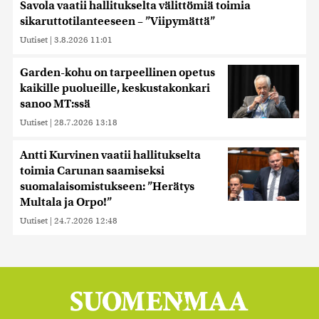
Savola vaatii hallitukselta välittömiä toimia
sikaruttotilanteeseen – ”Viipymättä”
Uutiset
|
3.8.2026 11:01
Garden-kohu on tarpeellinen opetus
kaikille puolueille, keskustakonkari
sanoo MT:ssä
Uutiset
|
28.7.2026 13:18
Antti Kurvinen vaatii hallitukselta
toimia Carunan saamiseksi
suomalaisomistukseen: ”Herätys
Multala ja Orpo!”
Uutiset
|
24.7.2026 12:48