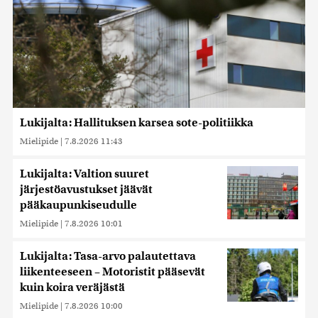
Lukijalta: Hallituksen karsea sote-politiikka
Mielipide
|
7.8.2026 11:43
Lukijalta: Valtion suuret
järjestöavustukset jäävät
pääkaupunkiseudulle
Mielipide
|
7.8.2026 10:01
Lukijalta: Tasa-arvo palautettava
liikenteeseen – Motoristit pääsevät
kuin koira veräjästä
Mielipide
|
7.8.2026 10:00