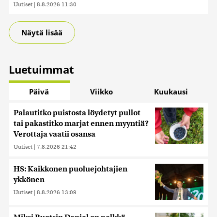
Uutiset
|
8.8.2026 11:30
Näytä lisää
Luetuimmat
Päivä
Viikko
Kuukausi
Palautitko puistosta löydetyt pullot
tai pakastitko marjat ennen myyntiä?
Verottaja vaatii osansa
Uutiset
|
7.8.2026 21:42
HS: Kaikkonen puoluejohtajien
ykkönen
Uutiset
|
8.8.2026 13:09