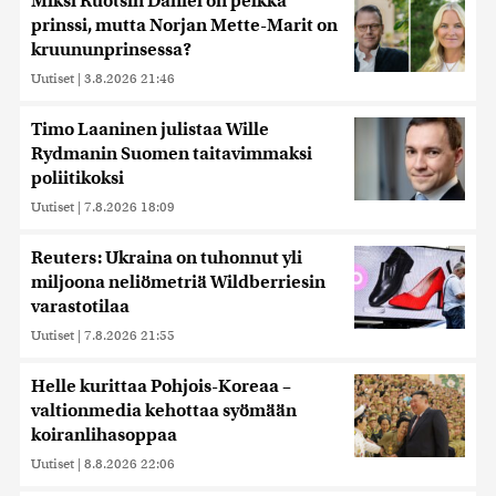
Miksi Ruotsin Daniel on pelkkä
prinssi, mutta Norjan Mette-Marit on
kruununprinsessa?
Uutiset
|
3.8.2026 21:46
Timo Laaninen julistaa Wille
Rydmanin Suomen taitavimmaksi
poliitikoksi
Uutiset
|
7.8.2026 18:09
Reuters: Ukraina on tuhonnut yli
miljoona neliömetriä Wildberriesin
varastotilaa
Uutiset
|
7.8.2026 21:55
Helle kurittaa Pohjois-Koreaa –
valtionmedia kehottaa syömään
koiranlihasoppaa
Uutiset
|
8.8.2026 22:06