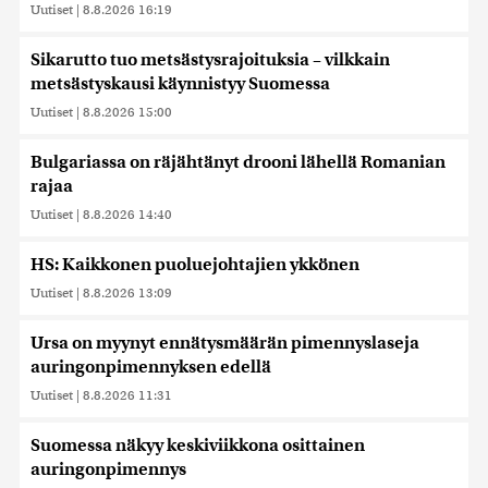
Uutiset
|
8.8.2026 16:19
Sikarutto tuo metsästysrajoituksia – vilkkain
metsästyskausi käynnistyy Suomessa
Uutiset
|
8.8.2026 15:00
Bulgariassa on räjähtänyt drooni lähellä Romanian
rajaa
Uutiset
|
8.8.2026 14:40
HS: Kaikkonen puoluejohtajien ykkönen
Uutiset
|
8.8.2026 13:09
Ursa on myynyt ennätysmäärän pimennyslaseja
auringonpimennyksen edellä
Uutiset
|
8.8.2026 11:31
Suomessa näkyy keskiviikkona osittainen
auringonpimennys