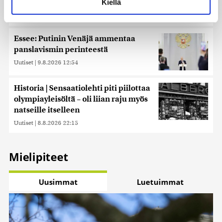
Kiellä
miksi?
suostumustasi tai peruuttaa sen milloin vain
Uutiset
|
9.8.2026 21:00
evästeilmoituksessa.
Käytämme evästeitä tarjoamamme sisällön ja mainosten
Essee: Putinin Venäjä ammentaa
räätälöimiseen, sosiaalisen median ominaisuuksien
panslavismin perinteestä
tukemiseen ja kävijämäärämme analysoimiseen. Lisäksi
Uutiset
|
9.8.2026 12:54
jaamme sosiaalisen median, mainosalan ja analytiikka-
alan kumppaneillemme tietoja siitä, miten käytät
Historia | Sensaatiolehti piti piilottaa
sivustoamme. Kumppanimme voivat yhdistää näitä
olympiayleisöltä – oli liian raju myös
tietoja muihin tietoihin, joita olet antanut heille tai joita on
natseille itselleen
kerätty, kun olet käyttänyt heidän palvelujaan. Tietoja
saatetaan myös siirtää ulkomaille.
Uutiset
|
8.8.2026 22:15
Mielipiteet
Uusimmat
Luetuimmat