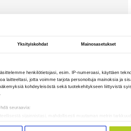
Yksityiskohdat
Mainosasetukset
äsittelemme henkilötietojasi, esim. IP-numeroasi, käyttäen teknol
a laitteeltasi, jotta voimme tarjota personoituja mainoksia ja sis
näkemyksiä kohdeyleisöstä sekä tuotekehitykseen liittyvistä syist
.
ehdä seuraavia:
teellisestä sijainnistasi, mahdollisesti muutaman metrin tarkkuud
kannaamalla sen ominaispiirteitä aktiivisesti (sormenjäljen muod
tietojasi käsitellään ja miten voit määrittää asetuksesi
tiedot-osi