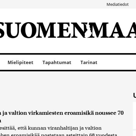
Mediatiedot
Mielipiteet
Tapahtumat
Tarinat
 ja valtion virkamiesten eroamisikä noussee 70
n
esittää, että kunnan viranhaltijan ja valtion
hen eroamisikää nostetaan asteittain 68 vuodesta...