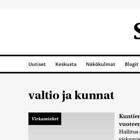
Uutiset
Keskusta
Näkökulmat
Blogit
valtio ja kunnat
Kuntien
Virkamiehet
vuotee
Hallitus 
virkamie