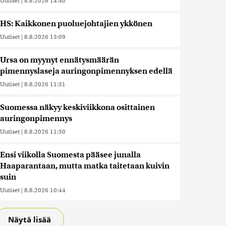
Uutiset
|
8.8.2026 14:40
HS: Kaikkonen puoluejohtajien ykkönen
Uutiset
|
8.8.2026 13:09
Ursa on myynyt ennätysmäärän
pimennyslaseja auringonpimennyksen edellä
Uutiset
|
8.8.2026 11:31
Suomessa näkyy keskiviikkona osittainen
auringonpimennys
Uutiset
|
8.8.2026 11:30
Ensi viikolla Suomesta pääsee junalla
Haaparantaan, mutta matka taitetaan kuivin
suin
Uutiset
|
8.8.2026 10:44
Näytä lisää