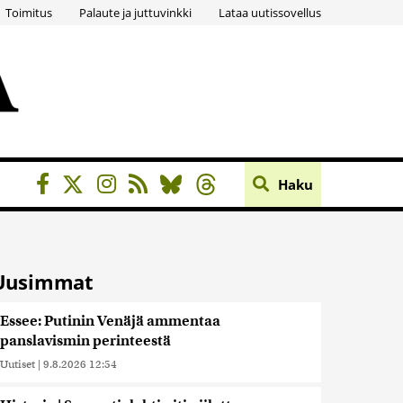
Toimitus
Palaute ja juttuvinkki
Lataa uutissovellus
Haku
Uusimmat
Essee: Putinin Venäjä ammentaa
panslavismin perinteestä
Uutiset
|
9.8.2026 12:54