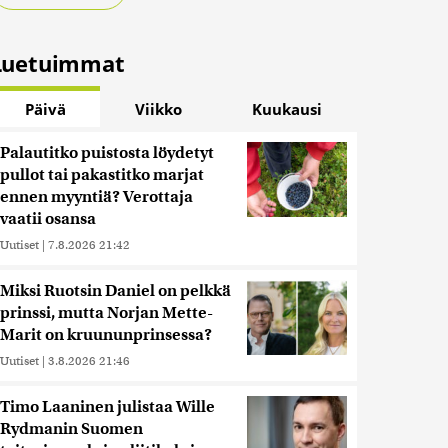
Luetuimmat
Päivä
Viikko
Kuukausi
Palautitko puistosta löydetyt
pullot tai pakastitko marjat
ennen myyntiä? Verottaja
vaatii osansa
Uutiset
|
7.8.2026 21:42
Miksi Ruotsin Daniel on pelkkä
prinssi, mutta Norjan Mette-
Marit on kruununprinsessa?
Uutiset
|
3.8.2026 21:46
Timo Laaninen julistaa Wille
Rydmanin Suomen