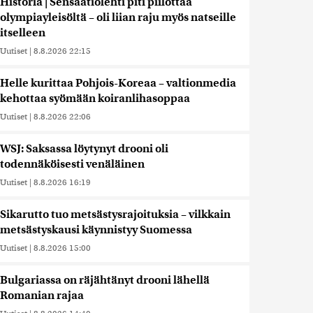
Historia | Sensaatiolehti piti piilottaa
olympiayleisöltä – oli liian raju myös natseille
itselleen
Uutiset
|
8.8.2026 22:15
Helle kurittaa Pohjois-Koreaa – valtionmedia
kehottaa syömään koiranlihasoppaa
Uutiset
|
8.8.2026 22:06
WSJ: Saksassa löytynyt drooni oli
todennäköisesti venäläinen
Uutiset
|
8.8.2026 16:19
Sikarutto tuo metsästysrajoituksia – vilkkain
metsästyskausi käynnistyy Suomessa
Uutiset
|
8.8.2026 15:00
Bulgariassa on räjähtänyt drooni lähellä
Romanian rajaa