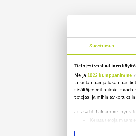
Suostumus
Tietojesi vastuullinen käyttö
Me ja
1022 kumppanimme
k
tallentamaan ja lukemaan tieto
sisältöjen mittauksia, saada 
tietojasi ja mihin tarkoituksiin
Jos sallit, haluamme myös t
Kerätä tietoja maantie
Tunnistaa laitteesi s
Lue lisää siitä, miten henkilö