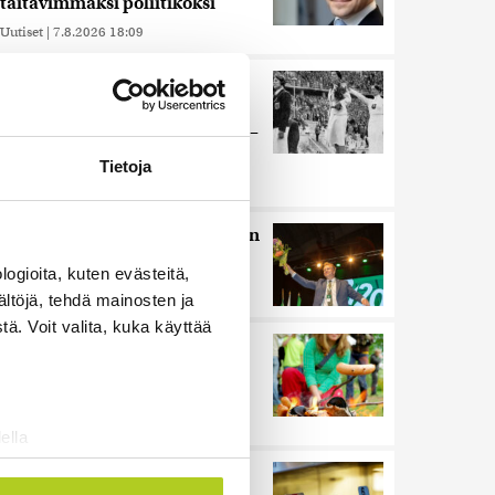
taitavimmaksi poliitikoksi
Uutiset
|
7.8.2026 18:09
Juutalainen miekkailija voitti
natseille mitalin ja kohotti
kätensä Hitler-tervehdykseen –
Miksi ihmeessä?
Tietoja
Uutiset
|
6.8.2026 21:31
HS: Kaikkonen puoluejohtajien
ykkönen
ogioita, kuten evästeitä,
Uutiset
|
8.8.2026 13:09
ältöjä, tehdä mainosten ja
ä. Voit valita, kuka käyttää
Ihmiset kahmivat nyt näitä
tuotteita Lidleistä –
”Hittitrendi”
Uutiset
|
5.8.2026 21:21
ella
ostaminen)
Nämä ihmiset sairastuvat
ossa
. Voit muuttaa