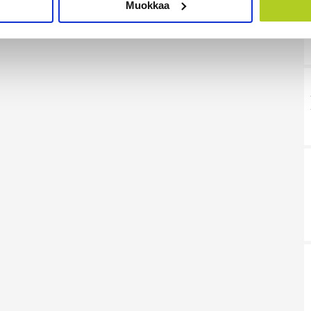
Muokkaa
sen milloin vain evästeilmoituksessa.
mme sisällön ja mainosten räätälöimiseen, sosiaalisen median
iseen. Lisäksi jaamme sosiaalisen median, mainosalan ja analy
, miten käytät sivustoamme. Kumppanimme voivat yhdistää näitä t
on kerätty, kun olet käyttänyt heidän palvelujaan. Tietoja saatetaan