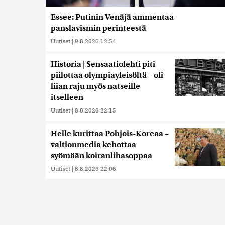
Essee: Putinin Venäjä ammentaa
panslavismin perinteestä
Uutiset
|
9.8.2026 12:54
Historia | Sensaatiolehti piti
piilottaa olympiayleisöltä – oli
liian raju myös natseille
itselleen
Uutiset
|
8.8.2026 22:15
Helle kurittaa Pohjois-Koreaa –
valtionmedia kehottaa
syömään koiranlihasoppaa
Uutiset
|
8.8.2026 22:06