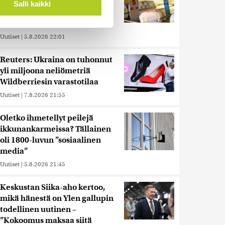
muita herkemmin sydän- ja
Salli kaikki
verisuonitauteihin, sanoo
tutkimus
 ominaisuuksien tukemiseen
Uutiset
|
5.8.2026 22:01
tiikka-alan
Reuters: Ukraina on tuhonnut
ietoja muihin tietoihin, joita
yli miljoona neliömetriä
 myös siirtää ulkomaille.
Wildberriesin varastotilaa
Uutiset
|
7.8.2026 21:55
Oletko ihmetellyt peilejä
ikkunankarmeissa? Tällainen
oli 1800-luvun ”sosiaalinen
media”
Uutiset
|
5.8.2026 21:45
Keskustan Siika-aho kertoo,
mikä hänestä on Ylen gallupin
todellinen uutinen –
”Kokoomus maksaa siitä