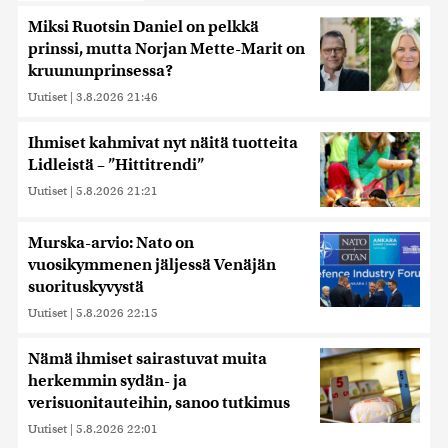
Miksi Ruotsin Daniel on pelkkä
prinssi, mutta Norjan Mette-Marit on
kruununprinsessa?
Uutiset
|
3.8.2026 21:46
Ihmiset kahmivat nyt näitä tuotteita
Lidleistä – ”Hittitrendi”
Uutiset
|
5.8.2026 21:21
Murska-arvio: Nato on
vuosikymmenen jäljessä Venäjän
suorituskyvystä
Uutiset
|
5.8.2026 22:15
Nämä ihmiset sairastuvat muita
herkemmin sydän- ja
verisuonitauteihin, sanoo tutkimus
Uutiset
|
5.8.2026 22:01