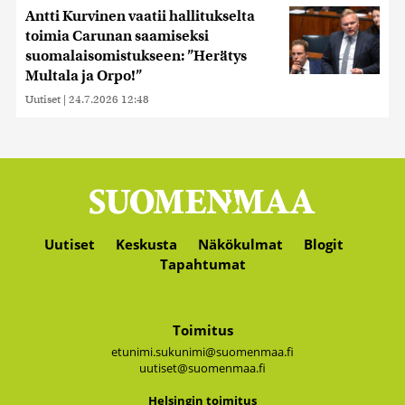
Antti Kurvinen vaatii hallitukselta
toimia Carunan saamiseksi
suomalaisomistukseen: ”Herätys
Multala ja Orpo!”
Uutiset
|
24.7.2026 12:48
Uutiset
Keskusta
Näkökulmat
Blogit
Tapahtumat
Toimitus
etunimi.sukunimi@suomenmaa.fi
uutiset@suomenmaa.fi
Hel­sin­gin toi­mi­tus