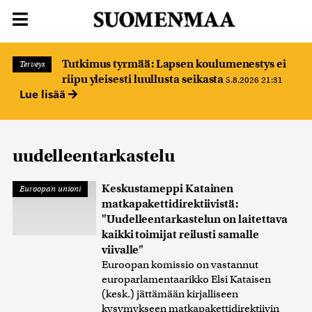
Tutkimus tyrmää: Lapsen koulumenestys ei
Terveys
riipu yleisesti luullusta seikasta
5.8.2026 21:31
Lue lisää
uudelleentarkastelu
Keskustameppi Katainen
Euroopan unioni
matkapakettidirektiivistä:
"Uudelleentarkastelun on laitettava
kaikki toimijat reilusti samalle
viivalle"
Euroopan komissio on vastannut
europarlamentaarikko Elsi Kataisen
(kesk.) jättämään kirjalliseen
kysymykseen matkapakettidirektiivin