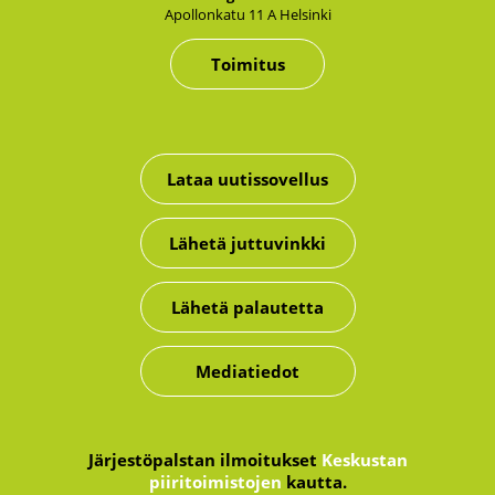
Apol­lon­ka­tu 11 A Hel­sin­ki
Toimitus
Lataa uutissovellus
Lähetä juttuvinkki
Lähetä palautetta
Mediatiedot
Järjestöpalstan ilmoitukset
Keskustan
piiritoimistojen
kautta.