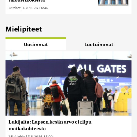
talousrikoksista
Uutiset
|
6.8.2026 16:45
Mielipiteet
Uusimmat
Luetuimmat
Lukijalta: Lapsen kesän arvo ei riipu
matkakohteesta
Mielipide
|
5.8.2026 15:02