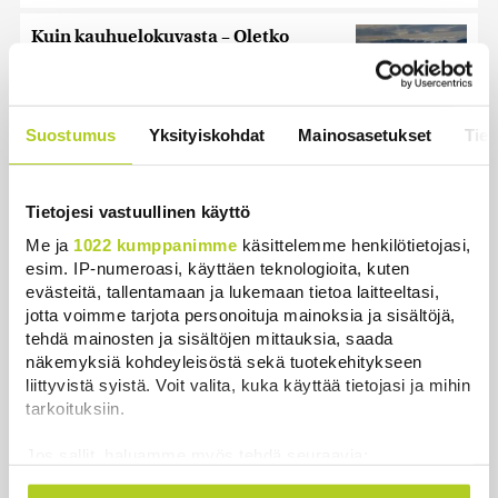
Kuin kauhuelokuvasta – Oletko
kuullut Etelämantereen
Veriputouksesta?
Uutiset
|
5.8.2026 23:00
Suostumus
Yksityiskohdat
Mainosasetukset
Tiet
Lohi roimi Purran esitystä Ylellä: ”Nyt
olisi ollut viimeinen hetki ottaa järki
Tietojesi vastuullinen käyttö
käteen”
Uutiset
|
5.8.2026 14:40
Me ja
1022 kumppanimme
käsittelemme henkilötietojasi,
esim. IP-numeroasi, käyttäen teknologioita, kuten
evästeitä, tallentamaan ja lukemaan tietoa laitteeltasi,
jotta voimme tarjota personoituja mainoksia ja sisältöjä,
tehdä mainosten ja sisältöjen mittauksia, saada
näkemyksiä kohdeyleisöstä sekä tuotekehitykseen
Uutiset
liittyvistä syistä. Voit valita, kuka käyttää tietojasi ja mihin
tarkoituksiin.
Uusimmat
Luetuimmat
Jos sallit, haluamme myös tehdä seuraavia:
Kerätä tietoja maantieteellisestä sijainnistasi,