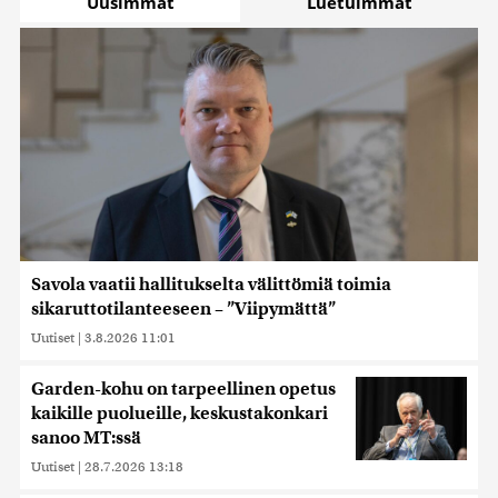
Uusimmat
Luetuimmat
Savola vaatii hallitukselta välittömiä toimia
sikaruttotilanteeseen – ”Viipymättä”
Uutiset
|
3.8.2026 11:01
Garden-kohu on tarpeellinen opetus
kaikille puolueille, keskustakonkari
sanoo MT:ssä
Uutiset
|
28.7.2026 13:18