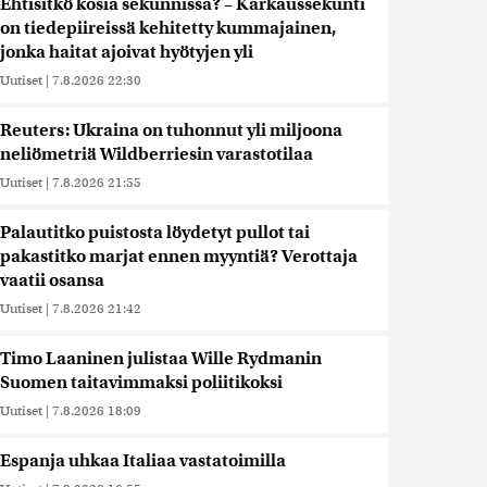
Ehtisitkö kosia sekunnissa? – Karkaussekunti
on tiedepiireissä kehitetty kummajainen,
jonka haitat ajoivat hyötyjen yli
Uutiset
|
7.8.2026 22:30
Reuters: Ukraina on tuhonnut yli miljoona
neliömetriä Wildberriesin varastotilaa
Uutiset
|
7.8.2026 21:55
Palautitko puistosta löydetyt pullot tai
pakastitko marjat ennen myyntiä? Verottaja
vaatii osansa
Uutiset
|
7.8.2026 21:42
Timo Laaninen julistaa Wille Rydmanin
Suomen taitavimmaksi poliitikoksi
Uutiset
|
7.8.2026 18:09
Espanja uhkaa Italiaa vastatoimilla