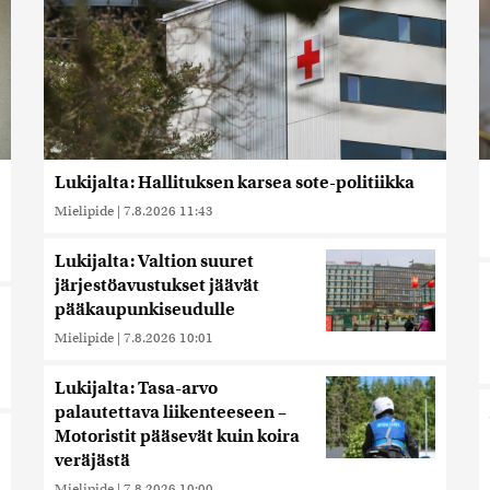
Lukijalta: Hallituksen karsea sote-politiikka
Mielipide
|
7.8.2026 11:43
Lukijalta: Valtion suuret
järjestöavustukset jäävät
pääkaupunkiseudulle
Mielipide
|
7.8.2026 10:01
Lukijalta: Tasa-arvo
palautettava liikenteeseen –
Motoristit pääsevät kuin koira
veräjästä
Mielipide
|
7.8.2026 10:00