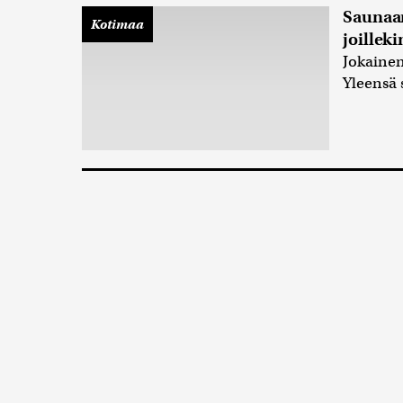
Saunaan
Kotimaa
joilleki
Jokainen
Yleensä 