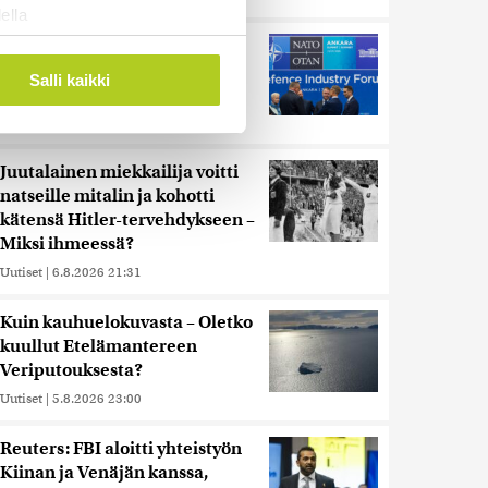
ella
ostaminen)
Murska-arvio: Nato on
vuosikymmenen jäljessä
ossa
. Voit muuttaa
Salli kaikki
Venäjän suorituskyvystä
Uutiset
|
5.8.2026 22:15
 ominaisuuksien tukemiseen
Juutalainen miekkailija voitti
tiikka-alan
natseille mitalin ja kohotti
ietoja muihin tietoihin, joita
kätensä Hitler-tervehdykseen –
 myös siirtää ulkomaille.
Miksi ihmeessä?
Uutiset
|
6.8.2026 21:31
Kuin kauhuelokuvasta – Oletko
kuullut Etelämantereen
Veriputouksesta?
Uutiset
|
5.8.2026 23:00
Reuters: FBI aloitti yhteistyön
Kiinan ja Venäjän kanssa,