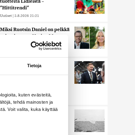
tuotteita Lidleistä –
”Hittitrendi”
Uutiset
|
5.8.2026 21:21
Miksi Ruotsin Daniel on pelkkä
prinssi, mutta Norjan Mette-
Marit on kruununprinsessa?
Uutiset
|
3.8.2026 21:46
Keskustan Siika-aho kertoo,
Tietoja
mikä hänestä on Ylen gallupin
todellinen uutinen –
”Kokoomus maksaa siitä
hintaa”
ogioita, kuten evästeitä,
Uutiset
|
6.8.2026 11:56
ältöjä, tehdä mainosten ja
ä. Voit valita, kuka käyttää
Harva tajusi Hitlerin
olympialaisissa, mitä pinnan
alla kyti
Uutiset
|
5.8.2026 21:41