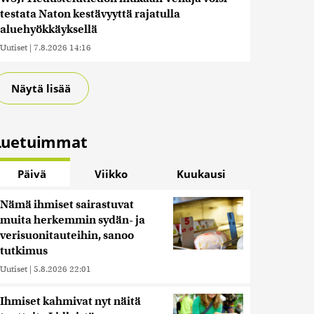
testata Naton kestävyyttä rajatulla
aluehyökkäyksellä
Uutiset
|
7.8.2026 14:16
Näytä lisää
Luetuimmat
Päivä
Viikko
Kuukausi
Nämä ihmiset sairastuvat
muita herkemmin sydän- ja
verisuonitauteihin, sanoo
tutkimus
Uutiset
|
5.8.2026 22:01
Ihmiset kahmivat nyt näitä