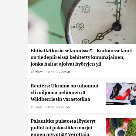
Ehtisitkö kosia sekunnissa? – Karkaussekunti
on tiedepiireissä kehitetty kummajainen,
jonka haitat ajoivat hyötyjen yli
Uutiset
|
7.8.2026 22:30
Reuters: Ukraina on tuhonnut
yli miljoona neliömetriä
Wildberriesin varastotilaa
Uutiset
|
7.8.2026 21:55
Palautitko puistosta löydetyt
pullot tai pakastitko marjat
ennen myyntiä? Verottaja