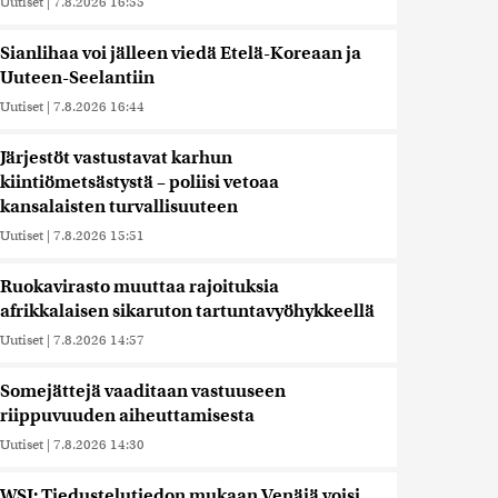
Uutiset
|
7.8.2026 16:55
Sianlihaa voi jälleen viedä Etelä-Koreaan ja
Uuteen-Seelantiin
Uutiset
|
7.8.2026 16:44
Järjestöt vastustavat karhun
kiintiömetsästystä – poliisi vetoaa
kansalaisten turvallisuuteen
Uutiset
|
7.8.2026 15:51
Ruokavirasto muuttaa rajoituksia
afrikkalaisen sikaruton tartuntavyöhykkeellä
Uutiset
|
7.8.2026 14:57
Somejättejä vaaditaan vastuuseen
riippuvuuden aiheuttamisesta
Uutiset
|
7.8.2026 14:30
WSJ: Tiedustelutiedon mukaan Venäjä voisi