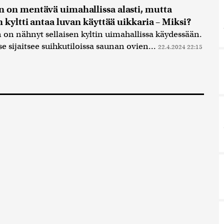
 on mentävä uimahallissa alasti, mutta
n kyltti antaa luvan käyttää uikkaria – Miksi?
 on nähnyt sellaisen kyltin uimahallissa käydessään.
se sijaitsee suihkutiloissa saunan ovien...
22.4.2024 22:15