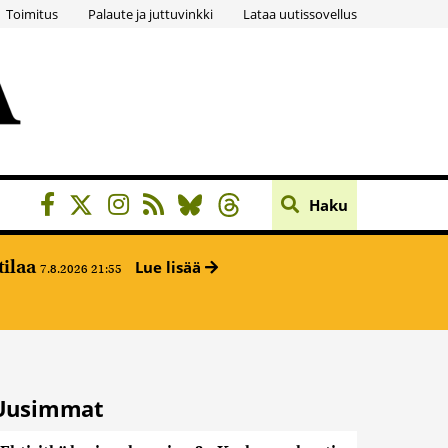
Toimitus
Palaute ja juttuvinkki
Lataa uutissovellus
Haku
tilaa
Lue lisää
7.8.2026 21:55
Uusimmat