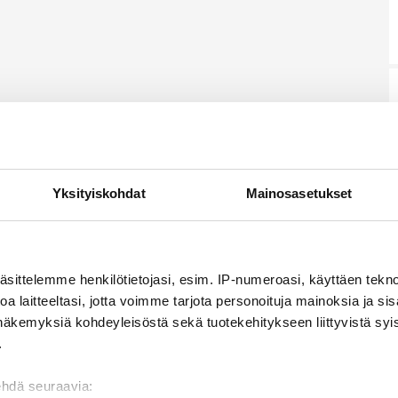
Yksityiskohdat
Mainosasetukset
äsittelemme henkilötietojasi, esim. IP-numeroasi, käyttäen teknol
a laitteeltasi, jotta voimme tarjota personoituja mainoksia ja sis
näkemyksiä kohdeyleisöstä sekä tuotekehitykseen liittyvistä syist
.
ehdä seuraavia: