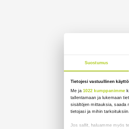
Suostumus
Tietojesi vastuullinen käyttö
Me ja
1022 kumppanimme
k
tallentamaan ja lukemaan tieto
sisältöjen mittauksia, saada 
tietojasi ja mihin tarkoituksiin
Jos sallit, haluamme myös t