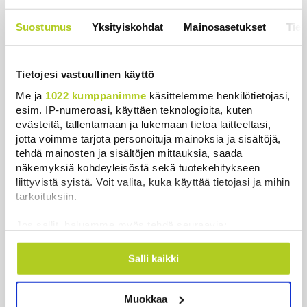
ADHD vaikuttaa lastensaantiin –
suomalaistutkimus toi uutta tietoa
Suostumus
Yksityiskohdat
Mainosasetukset
Tiet
Uutiset
|
3.8.2026 22:23
Tietojesi vastuullinen käyttö
Me ja
1022 kumppanimme
käsittelemme henkilötietojasi,
esim. IP-numeroasi, käyttäen teknologioita, kuten
evästeitä, tallentamaan ja lukemaan tietoa laitteeltasi,
Uutiset
jotta voimme tarjota personoituja mainoksia ja sisältöjä,
tehdä mainosten ja sisältöjen mittauksia, saada
Uusimmat
Luetuimmat
näkemyksiä kohdeyleisöstä sekä tuotekehitykseen
liittyvistä syistä. Voit valita, kuka käyttää tietojasi ja mihin
tarkoituksiin.
Jos sallit, haluamme myös tehdä seuraavia:
Kerätä tietoja maantieteellisestä sijainnistasi,
mahdollisesti muutaman metrin tarkkuudella
Salli kaikki
Tunnistaa laitteesi skannaamalla sen
ominaispiirteitä aktiivisesti (sormenjäljen
Muokkaa
muodostaminen)