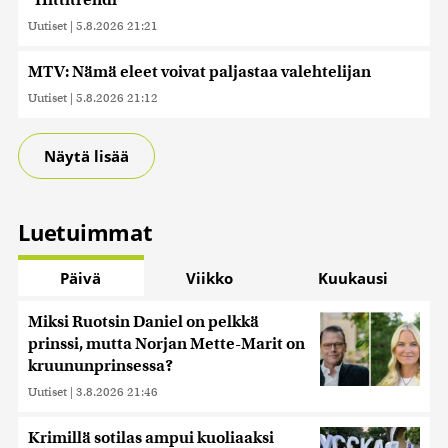
”Hittitrendi”
Uutiset
|
5.8.2026 21:21
MTV: Nämä eleet voivat paljastaa valehtelijan
Uutiset
|
5.8.2026 21:12
Näytä lisää
Luetuimmat
Päivä
Viikko
Kuukausi
Miksi Ruotsin Daniel on pelkkä
prinssi, mutta Norjan Mette-Marit on
kruununprinsessa?
Uutiset
|
3.8.2026 21:46
Krimillä sotilas ampui kuoliaaksi