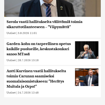
Savola vaatii hallitukselta välittömiä toimia
sikaruttotilanteeseen – ”Viipymättä”
Uutiset
|
3.8.2026 11:01
Garden-kohu on tarpeellinen opetus
kaikille puolueille, keskustakonkari
sanoo MT:ssä
Uutiset
|
28.7.2026 13:18
Antti Kurvinen vaatii hallitukselta
toimia Carunan saamiseksi
suomalaisomistukseen: ”Herätys
Multala ja Orpo!”
Uutiset
|
24.7.2026 12:48