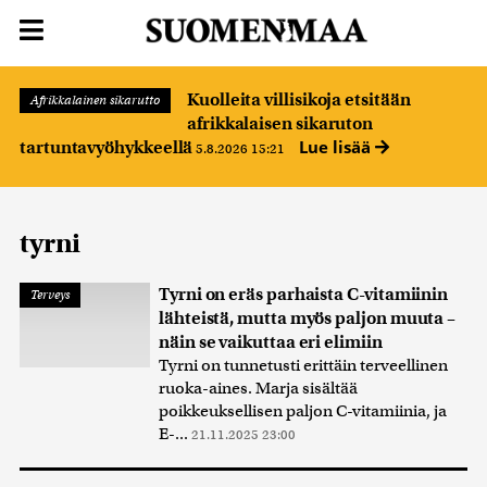
Kuolleita villisikoja etsitään
Afrikkalainen sikarutto
afrikkalaisen sikaruton
Lue lisää
tartuntavyöhykkeellä
5.8.2026 15:21
tyrni
Tyrni on eräs parhaista C-vitamiinin
Terveys
lähteistä, mutta myös paljon muuta –
näin se vaikuttaa eri elimiin
Tyrni on tunnetusti erittäin terveellinen
ruoka-aines. Marja sisältää
poikkeuksellisen paljon C-vitamiinia, ja
E-...
21.11.2025 23:00