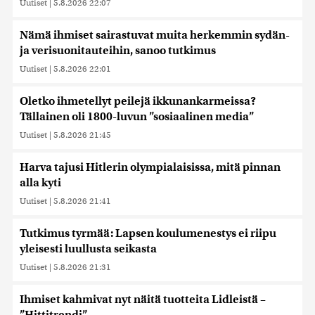
Uutiset
|
5.8.2026 22:07
Nämä ihmiset sairastuvat muita herkemmin sydän-
ja verisuonitauteihin, sanoo tutkimus
Uutiset
|
5.8.2026 22:01
Oletko ihmetellyt peilejä ikkunankarmeissa?
Tällainen oli 1800-luvun ”sosiaalinen media”
Uutiset
|
5.8.2026 21:45
Harva tajusi Hitlerin olympialaisissa, mitä pinnan
alla kyti
Uutiset
|
5.8.2026 21:41
Tutkimus tyrmää: Lapsen koulumenestys ei riipu
yleisesti luullusta seikasta
Uutiset
|
5.8.2026 21:31
Ihmiset kahmivat nyt näitä tuotteita Lidleistä –