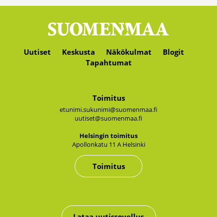
Uutiset
Keskusta
Näkökulmat
Blogit
Tapahtumat
Toimitus
etunimi.sukunimi@suomenmaa.fi
uutiset@suomenmaa.fi
Hel­sin­gin toi­mi­tus
Apol­lon­ka­tu 11 A Hel­sin­ki
Toimitus
Lataa uutissovellus