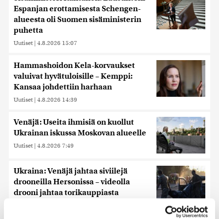
Espanjan erottamisesta Schengen-
alueesta oli Suomen sisäministerin
puhetta
Uutiset
|
4.8.2026 15:07
Hammashoidon Kela-korvaukset
valuivat hyvätuloisille – Kemppi:
Kansaa johdettiin harhaan
Uutiset
|
4.8.2026 14:39
Venäjä: Useita ihmisiä on kuollut
Ukrainan iskussa Moskovan alueelle
Uutiset
|
4.8.2026 7:49
Ukraina: Venäjä jahtaa siviilejä
drooneilla Hersonissa – videolla
drooni jahtaa torikauppiasta
Uutiset
|
4.8.2026 17:42