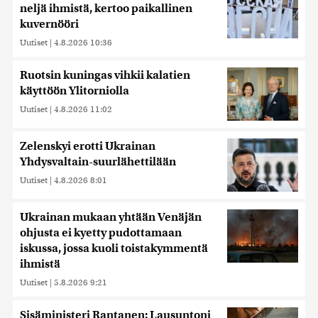
neljä ihmistä, kertoo paikallinen
kuvernööri
Uutiset
|
4.8.2026 10:36
Ruotsin kuningas vihkii kalatien
käyttöön Ylitorniolla
Uutiset
|
4.8.2026 11:02
Zelenskyi erotti Ukrainan
Yhdysvaltain-suurlähettilään
Uutiset
|
4.8.2026 8:01
Ukrainan mukaan yhtään Venäjän
ohjusta ei kyetty pudottamaan
iskussa, jossa kuoli toistakymmentä
ihmistä
Uutiset
|
5.8.2026 9:21
Sisäministeri Rantanen: Lausuntoni