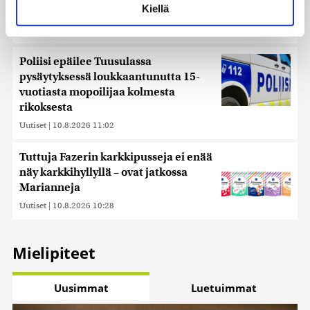
voit määrittää asetuksesi
tiedot-osiossa
. Voit muuttaa
Kiellä
Nuori mies kuoli ulosajossa Vihdissä
suostumustasi tai peruuttaa sen milloin vain
evästeilmoituksessa.
Uutiset
|
10.8.2026 11:02
Käytämme evästeitä tarjoamamme sisällön ja mainosten
Poliisi epäilee Tuusulassa
räätälöimiseen, sosiaalisen median ominaisuuksien
pysäytyksessä loukkaantunutta 15-
tukemiseen ja kävijämäärämme analysoimiseen. Lisäksi
vuotiasta mopoilijaa kolmesta
jaamme sosiaalisen median, mainosalan ja analytiikka-
rikoksesta
alan kumppaneillemme tietoja siitä, miten käytät
Uutiset
|
10.8.2026 11:02
sivustoamme. Kumppanimme voivat yhdistää näitä
tietoja muihin tietoihin, joita olet antanut heille tai joita on
Tuttuja Fazerin karkkipusseja ei enää
kerätty, kun olet käyttänyt heidän palvelujaan. Tietoja
näy karkkihyllyllä – ovat jatkossa
saatetaan myös siirtää ulkomaille.
Marianneja
Uutiset
|
10.8.2026 10:28
Mielipiteet
Uusimmat
Luetuimmat