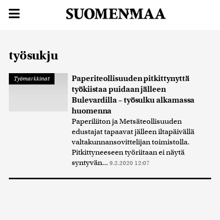
työsukju
Paperiteollisuuden pitkittynyttä
Työmarkkinat
työkiistaa puidaan jälleen
Bulevardilla – työsulku alkamassa
huomenna
Paperiliiton ja Metsäteollisuuden
edustajat tapaavat jälleen iltapäivällä
valtakunnansovittelijan toimistolla.
Pitkittyneeseen työriitaan ei näytä
syntyvän...
9.2.2020 12:07