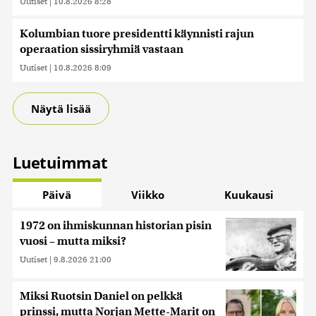
Uutiset
|
10.8.2026 8:28
Kolumbian tuore presidentti käynnisti rajun
operaation sissiryhmiä vastaan
Uutiset
|
10.8.2026 8:09
Näytä lisää
Luetuimmat
Päivä
Viikko
Kuukausi
1972 on ihmiskunnan historian pisin
vuosi – mutta miksi?
Uutiset
|
9.8.2026 21:00
Miksi Ruotsin Daniel on pelkkä
prinssi, mutta Norjan Mette-Marit on