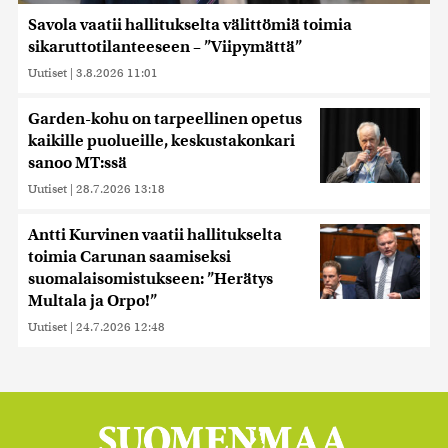
Savola vaatii hallitukselta välittömiä toimia
sikaruttotilanteeseen – ”Viipymättä”
Uutiset
|
3.8.2026 11:01
Garden-kohu on tarpeellinen opetus
kaikille puolueille, keskustakonkari
sanoo MT:ssä
Uutiset
|
28.7.2026 13:18
Antti Kurvinen vaatii hallitukselta
toimia Carunan saamiseksi
suomalaisomistukseen: ”Herätys
Multala ja Orpo!”
Uutiset
|
24.7.2026 12:48