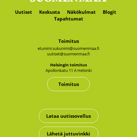
Uutiset
Keskusta
Näkökulmat
Blogit
Tapahtumat
Toimitus
etunimi.sukunimi@suomenmaa.fi
uutiset@suomenmaa.fi
Hel­sin­gin toi­mi­tus
Apol­lon­ka­tu 11 A Hel­sin­ki
Toimitus
Lataa uutissovellus
Lähetä juttuvinkki