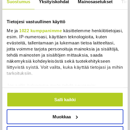
Suostumus
Yksityiskohdat
Mainosasetukset
Tiet
auringonpimennyksen edellä
Uutiset
|
8.8.2026 11:31
Tietojesi vastuullinen käyttö
Me ja
1022 kumppanimme
käsittelemme henkilötietojasi,
esim. IP-numeroasi, käyttäen teknologioita, kuten
evästeitä, tallentamaan ja lukemaan tietoa laitteeltasi,
Uutiset
jotta voimme tarjota personoituja mainoksia ja sisältöjä,
tehdä mainosten ja sisältöjen mittauksia, saada
Uusimmat
Luetuimmat
näkemyksiä kohdeyleisöstä sekä tuotekehitykseen
liittyvistä syistä. Voit valita, kuka käyttää tietojasi ja mihin
tarkoituksiin.
Jos sallit, haluamme myös tehdä seuraavia:
Kerätä tietoja maantieteellisestä sijainnistasi,
mahdollisesti muutaman metrin tarkkuudella
Salli kaikki
Tunnistaa laitteesi skannaamalla sen
ominaispiirteitä aktiivisesti (sormenjäljen
Muokkaa
muodostaminen)
Lue lisää siitä, miten henkilötietojasi käsitellään ja miten