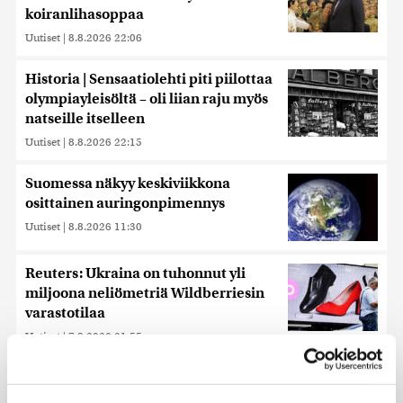
koiranlihasoppaa
Uutiset
|
8.8.2026 22:06
Historia | Sensaatiolehti piti piilottaa
olympiayleisöltä – oli liian raju myös
natseille itselleen
Uutiset
|
8.8.2026 22:15
Suomessa näkyy keskiviikkona
osittainen auringonpimennys
Uutiset
|
8.8.2026 11:30
Reuters: Ukraina on tuhonnut yli
miljoona neliömetriä Wildberriesin
varastotilaa
Uutiset
|
7.8.2026 21:55
Ursa on myynyt ennätysmäärän
pimennyslaseja