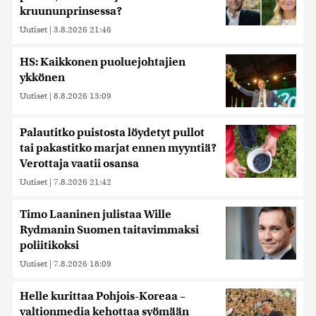
kruununprinsessa?
Uutiset
|
3.8.2026 21:46
HS: Kaikkonen puoluejohtajien
ykkönen
Uutiset
|
8.8.2026 13:09
Palautitko puistosta löydetyt pullot
tai pakastitko marjat ennen myyntiä?
Verottaja vaatii osansa
Uutiset
|
7.8.2026 21:42
Timo Laaninen julistaa Wille
Rydmanin Suomen taitavimmaksi
poliitikoksi
Uutiset
|
7.8.2026 18:09
Helle kurittaa Pohjois-Koreaa –
valtionmedia kehottaa syömään