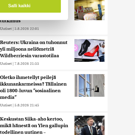
Nämä ihmiset sairastuvat
ossa
. Voit muuttaa
Salli kaikki
muita herkemmin sydän- ja
verisuonitauteihin, sanoo
tutkimus
 ominaisuuksien tukemiseen
Uutiset
|
5.8.2026 22:01
tiikka-alan
ietoja muihin tietoihin, joita
Reuters: Ukraina on tuhonnut
 myös siirtää ulkomaille.
yli miljoona neliömetriä
Wildberriesin varastotilaa
Uutiset
|
7.8.2026 21:55
Oletko ihmetellyt peilejä
ikkunankarmeissa? Tällainen
oli 1800-luvun ”sosiaalinen
media”
Uutiset
|
5.8.2026 21:45
Keskustan Siika-aho kertoo,
mikä hänestä on Ylen gallupin
todellinen uutinen –