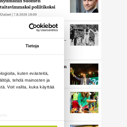
Rydmanin Suomen
taitavimmaksi poliitikoksi
Uutiset
|
7.8.2026 18:09
Juutalainen miekkailija voitti
natseille mitalin ja kohotti
kätensä Hitler-tervehdykseen –
Miksi ihmeessä?
Tietoja
Uutiset
|
6.8.2026 21:31
HS: Kaikkonen puoluejohtajien
ykkönen
ogioita, kuten evästeitä,
ältöjä, tehdä mainosten ja
Uutiset
|
8.8.2026 13:09
ä. Voit valita, kuka käyttää
Ihmiset kahmivat nyt näitä
tuotteita Lidleistä –
”Hittitrendi”
Uutiset
|
5.8.2026 21:21
ella
ostaminen)