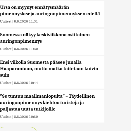
Ursa on myynyt ennätysmäärän
pimennyslaseja auringonpimennyksen edellä
Uutiset
|
8.8.2026 11:31
Suomessa näkyy keskiviikkona osittainen
auringonpimennys
Uutiset
|
8.8.2026 11:30
Ensi viikolla Suomesta pääsee junalla
Haaparantaan, mutta matka taitetaan kuivin
suin
Uutiset
|
8.8.2026 10:44
”Se tuntuu maailmanlopulta” – Täydellinen
auringonpimennys kiehtoo turisteja ja
paljastaa uutta tutkijoille
Uutiset
|
8.8.2026 10:30