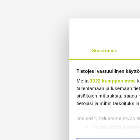
Suostumus
Tietojesi vastuullinen käyttö
Me ja
1022 kumppanimme
k
tallentamaan ja lukemaan tieto
sisältöjen mittauksia, saada 
tietojasi ja mihin tarkoituksiin
Jos sallit, haluamme myös t
Kerätä tietoja maantie
Tunnistaa laitteesi s