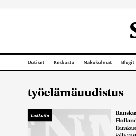
Uutiset
Keskusta
Näkökulmat
Blogit
työelämäuudistus
Ranskas
Lakkoilu
Holland
Ranskass
jolla va