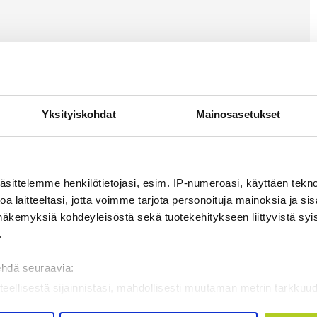
Yksityiskohdat
Mainosasetukset
äsittelemme henkilötietojasi, esim. IP-numeroasi, käyttäen teknol
a laitteeltasi, jotta voimme tarjota personoituja mainoksia ja sis
näkemyksiä kohdeyleisöstä sekä tuotekehitykseen liittyvistä syist
.
ehdä seuraavia:
teellisestä sijainnistasi, mahdollisesti muutaman metrin tarkkuud
kannaamalla sen ominaispiirteitä aktiivisesti (sormenjäljen muod