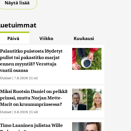
Näytä lisää
Luetuimmat
Päivä
Viikko
Kuukausi
Palautitko puistosta löydetyt
pullot tai pakastitko marjat
ennen myyntiä? Verottaja
vaatii osansa
Uutiset
|
7.8.2026 21:42
Miksi Ruotsin Daniel on pelkkä
prinssi, mutta Norjan Mette-
Marit on kruununprinsessa?
Uutiset
|
3.8.2026 21:46
Timo Laaninen julistaa Wille