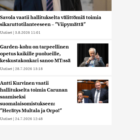
Savola vaatii hallitukselta välittömiä toimia
sikaruttotilanteeseen – ”Viipymättä”
Uutiset
|
3.8.2026 11:01
Garden-kohu on tarpeellinen
opetus kaikille puolueille,
keskustakonkari sanoo MT:ssä
Uutiset
|
28.7.2026 13:18
Antti Kurvinen vaatii
hallitukselta toimia Carunan
saamiseksi
suomalaisomistukseen:
”Herätys Multala ja Orpo!”
Uutiset
|
24.7.2026 12:48