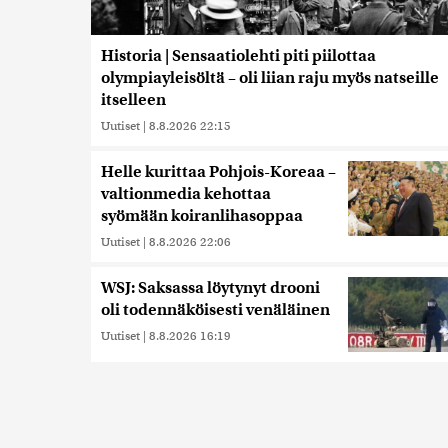
Historia | Sensaatiolehti piti piilottaa
olympiayleisöltä – oli liian raju myös natseille
itselleen
Uutiset
|
8.8.2026 22:15
Helle kurittaa Pohjois-Koreaa –
valtionmedia kehottaa
syömään koiranlihasoppaa
Uutiset
|
8.8.2026 22:06
WSJ: Saksassa löytynyt drooni
oli todennäköisesti venäläinen
Uutiset
|
8.8.2026 16:19