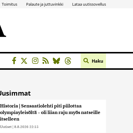
Toimitus
Palaute ja juttuvinkki
Lataa uutissovellus
Haku
Uusimmat
Historia | Sensaatiolehti piti piilottaa
olympiayleisöltä – oli liian raju myös natseille
itselleen
Uutiset
|
8.8.2026 22:15