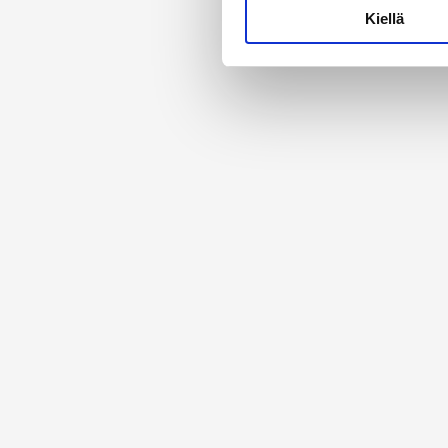
Lue lisää siitä, miten henkilö
Kiellä
suostumustasi tai peruuttaa 
Käytämme evästeitä tarjoama
ja kävijämäärämme analysoim
kumppaneillemme tietoja siitä
olet antanut heille tai joita 