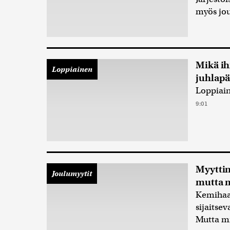
myös jou
Mikä i
Loppiainen
juhlapä
Loppiain
9:01
Myyttin
Joulumyytit
mutta m
Kemihaar
sijaitse
Mutta mi