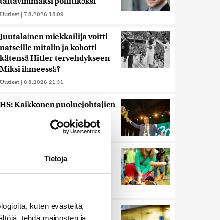
taitavimmaksi poliitikoksi
Uutiset
|
7.8.2026 18:09
Juutalainen miekkailija voitti
natseille mitalin ja kohotti
kätensä Hitler-tervehdykseen –
Miksi ihmeessä?
Uutiset
|
6.8.2026 21:31
HS: Kaikkonen puoluejohtajien
ykkönen
Uutiset
|
8.8.2026 13:09
Ihmiset kahmivat nyt näitä
Tietoja
tuotteita Lidleistä –
”Hittitrendi”
Uutiset
|
5.8.2026 21:21
ogioita, kuten evästeitä,
Nämä ihmiset sairastuvat
ältöjä, tehdä mainosten ja