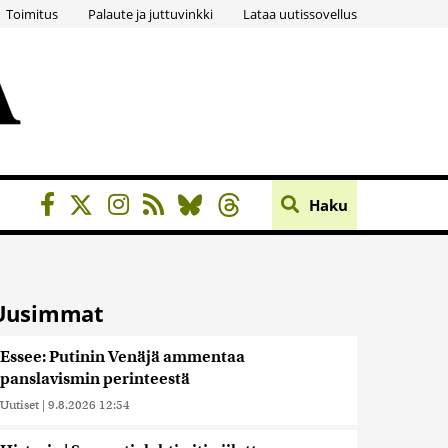
Toimitus
Palaute ja juttuvinkki
Lataa uutissovellus
Haku
Uusimmat
Essee: Putinin Venäjä ammentaa
panslavismin perinteestä
Uutiset
|
9.8.2026 12:54