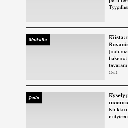
perintee
Tyypillis
Kiista:
Matkailu
Rovanie
Joulumat
hakenut
tavarame
10:41
Kysely 
Joulu
maantie
Kinkku 
erityisen