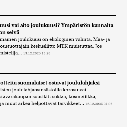
usi vai aito joulukuusi? Ympäristön kannalta
 on selvä
imainen joulukuusi on ekologinen valinta, Maa- ja
oustuottajain keskusliitto MTK muistuttaa. Jos
mistelija...
13.12.2025 16:28
uotteita suomalaiset ostavat joululahjaksi
sten joululahjaostoslistoilla korostuvat
istavarakaupan suosikit: suklaa, kosmetiikka,
 ja muut arkea helpottavat tarvikkeet...
12.12.2025 21:26