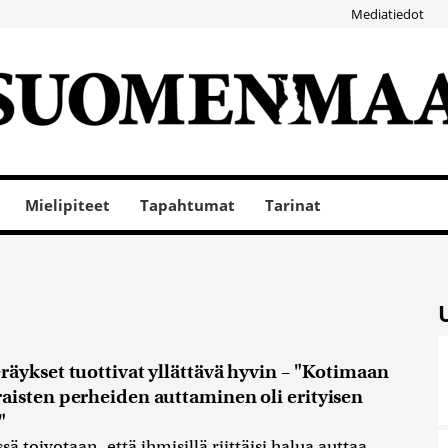
Mediatiedot
Mielipiteet
Tapahtumat
Tarinat
räykset tuottivat yllättävä hyvin – "Kotimaan
aisten perheiden auttaminen oli erityisen
"
ssä toivotaan, että ihmisillä riittäisi halua auttaa