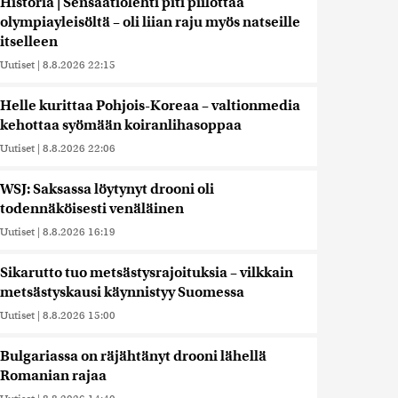
Historia | Sensaatiolehti piti piilottaa
olympiayleisöltä – oli liian raju myös natseille
itselleen
Uutiset
|
8.8.2026 22:15
Helle kurittaa Pohjois-Koreaa – valtionmedia
kehottaa syömään koiranlihasoppaa
Uutiset
|
8.8.2026 22:06
WSJ: Saksassa löytynyt drooni oli
todennäköisesti venäläinen
Uutiset
|
8.8.2026 16:19
Sikarutto tuo metsästysrajoituksia – vilkkain
metsästyskausi käynnistyy Suomessa
Uutiset
|
8.8.2026 15:00
Bulgariassa on räjähtänyt drooni lähellä
Romanian rajaa