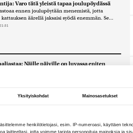
ntija: Varo tätä yleistä tapaa joulupöydässä
astoaa ennen joulupöytään menemistä, jotta
 kattauksen äärellä jaksaisi syödä enemmän. Se...
21:31
aljastaa: Näille päiville on luvassa eniten
 joululiikenteessä
to ja jouluaatto ovat joululiikenteen ruuhkaisimmat
mikäli uskominen on tuoretta S-ryhmän kyselyä.
semayhtiö...
21.12.2025 21:01
Yksityiskohdat
Mainosasetukset
iset stressaantuvat joulusta, mutta toisin on
äsittelemme henkilötietojasi, esim. IP-numeroasi, käyttäen teknol
isilla – tästä ero johtuu
a laitteeltasi, jotta voimme tarjota personoituja mainoksia ja sis