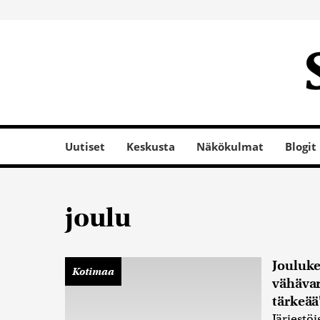
Uutiset
Keskusta
Näkökulmat
Blogit
joulu
Jouluke
Kotimaa
vähävar
tärkeää
Järjestöi