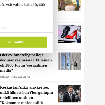
muita herkemmin sydän- ja
ä. Voit valita, kuka käyttää
verisuonitauteihin, sanoo
tutkimus
Uutiset
|
5.8.2026 22:01
Reuters: Ukraina on tuhonnut
ella
yli miljoona neliömetriä
ostaminen)
Wildberriesin varastotilaa
ossa
. Voit muuttaa
Salli kaikki
Uutiset
|
7.8.2026 21:55
Oletko ihmetellyt peilejä
 ominaisuuksien tukemiseen
ikkunankarmeissa? Tällainen
tiikka-alan
oli 1800-luvun ”sosiaalinen
ietoja muihin tietoihin, joita
media”
 myös siirtää ulkomaille.
Uutiset
|
5.8.2026 21:45
Keskustan Siika-aho kertoo,
mikä hänestä on Ylen gallupin
todellinen uutinen –
”Kokoomus maksaa siitä