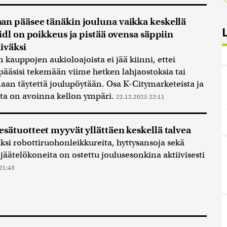
n pääsee tänäkin jouluna vaikka keskellä
Lidl on poikkeus ja pistää ovensa säppiin
iväksi
 kauppojen aukioloajoista ei jää kiinni, ettei
pääsisi tekemään viime hetken lahjaostoksia tai
an täytettä joulupöytään. Osa K-Citymarketeista ja
ta on avoinna kellon ympäri.
22.12.2025 22:11
sätuotteet myyvät yllättäen keskellä talvea
ksi robottiruohonleikkureita, hyttysansoja sekä
a jäätelökoneita on ostettu joulusesonkina aktiivisesti
21:43