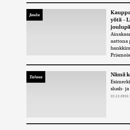
Kauppaa
Joulu
yötä – 
joulupä
Ainakaan
aattona 
hankkima
Prismois
Nämä ke
Talous
Esimerki
slush- j
22.12.2025 