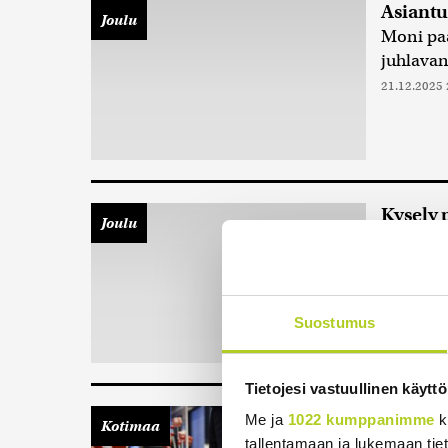
Asiantu
Joulu
Moni pa
juhlavan
21.12.2025 
Kysely p
Joulu
ruuhkaa
Aatonaat
päivät, 
Huoltoa
Suostumus
Tietojesi vastuullinen käyttö
Suomala
Me ja
1022 kumppanimme
k
Kotimaa
tanskala
tallentamaan ja lukemaan tieto