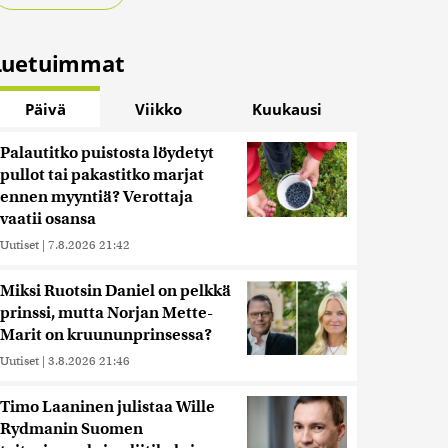
Luetuimmat
Päivä
Viikko
Kuukausi
Palautitko puistosta löydetyt
pullot tai pakastitko marjat
ennen myyntiä? Verottaja
vaatii osansa
Uutiset
|
7.8.2026 21:42
Miksi Ruotsin Daniel on pelkkä
prinssi, mutta Norjan Mette-
Marit on kruununprinsessa?
Uutiset
|
3.8.2026 21:46
Timo Laaninen julistaa Wille
Rydmanin Suomen