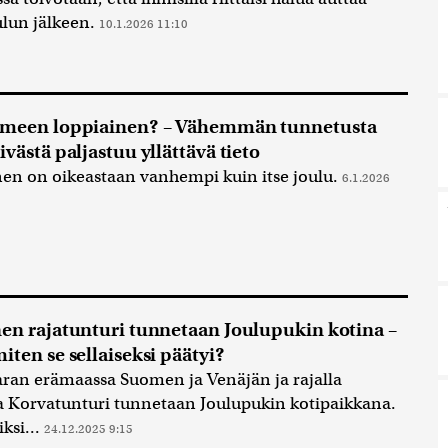
lun jälkeen.
10.1.2026 11:10
hmeen loppiainen? – Vähemmän tunnetusta
ivästä paljastuu yllättävä tieto
en on oikeastaan vanhempi kuin itse joulu.
6.1.2026
en rajatunturi tunnetaan Joulupukin kotina –
iten se sellaiseksi päätyi?
an erämaassa Suomen ja Venäjän ja rajalla
va Korvatunturi tunnetaan Joulupukin kotipaikkana.
ksi...
24.12.2025 9:15