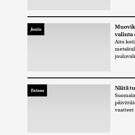
Muoviku
Joulu
valinta
Aito kot
metsätal
jouluval
Näitä t
Talous
Suomalai
päivittä
vaatteet