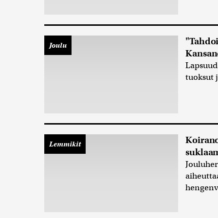
"Tahdoi
Joulu
Kansane
Lapsuude
tuoksut 
Koirano
Lemmikit
suklaam
Jouluher
aiheutta
hengenva