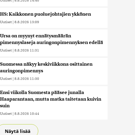
Uutiset
|
8.8.2026 14:40
HS: Kaikkonen puoluejohtajien ykkönen
Uutiset
|
8.8.2026 13:09
Ursa on myynyt ennätysmäärän
pimennyslaseja auringonpimennyksen edellä
Uutiset
|
8.8.2026 11:31
Suomessa näkyy keskiviikkona osittainen
auringonpimennys
Uutiset
|
8.8.2026 11:30
Ensi viikolla Suomesta pääsee junalla
Haaparantaan, mutta matka taitetaan kuivin
suin
Uutiset
|
8.8.2026 10:44
Näytä lisää