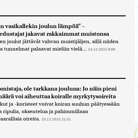
n vasikallekin joulun lämpöä" –
dustajat jakavat rakkaimmat muistonsa
n joulut jättävät vahvan muistijäljen, sillä niiden
ja tunnelmat palaavat mieliin vielä...
24.12.2025 8:00
mistaja, ole tarkkana jouluna: Jo näin pieni
äärä voi aiheuttaa koiralle myrkytysoireita
kut ja -koristeet voivat koiran suuhun päätyessään
a ripulia, oksentelua ja pahimmillaan
arallisia oireita.
23.12.2025 21:51