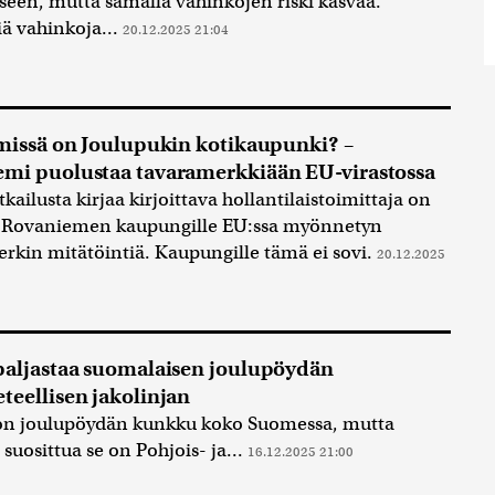
seen, mutta samalla vahinkojen riski kasvaa.
iä vahinkoja...
20.12.2025 21:04
 missä on Joulupukin kotikaupunki? –
mi puolustaa tavaramerkkiään EU-virastossa
kailusta kirjaa kirjoittava hollantilaistoimittaja on
 Rovaniemen kaupungille EU:ssa myönnetyn
rkin mitätöintiä. Kaupungille tämä ei sovi.
20.12.2025
paljastaa suomalaisen joulupöydän
teellisen jakolinjan
on joulupöydän kunkku koko Suomessa, mutta
 suosittua se on Pohjois- ja...
16.12.2025 21:00