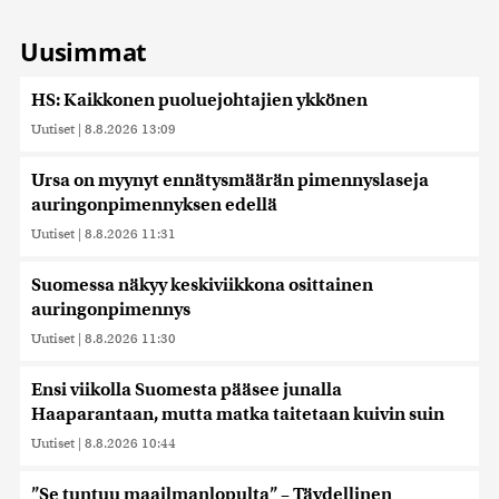
Uusimmat
HS: Kaikkonen puoluejohtajien ykkönen
Uutiset
|
8.8.2026 13:09
Ursa on myynyt ennätysmäärän pimennyslaseja
auringonpimennyksen edellä
Uutiset
|
8.8.2026 11:31
Suomessa näkyy keskiviikkona osittainen
auringonpimennys
Uutiset
|
8.8.2026 11:30
Ensi viikolla Suomesta pääsee junalla
Haaparantaan, mutta matka taitetaan kuivin suin
Uutiset
|
8.8.2026 10:44
”Se tuntuu maailmanlopulta” – Täydellinen