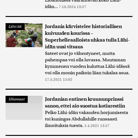
Libanonissa vaarantavan koko Lähi-
idän...
7.10.2024 13:27
Jordania kärvistelee historiallisen
Lähi-itä
kuivuuden kourissa –
Superhelleaalloista uhkaa tulla Lähi-
idän uusi vitsaus
Sateet ovat jo vähentyneet, mutta
pahempaa voi olla luvassa. Muutaman
kymmenen vuoden kuluttua Lähi-idässä
voi olla monin paikoin liian tukalaa asua.
17.5.2021 15:02
Jordanian entinen kruununprinssi
Ulkomaat
sanoo, ettei aio suostua kotiarestiin
Pelko Lähi-idän vakauden horjumisesta
toi kuningas Abdullahille runsaasti
ilmoituksia tuesta.
5.4.2021 13:57