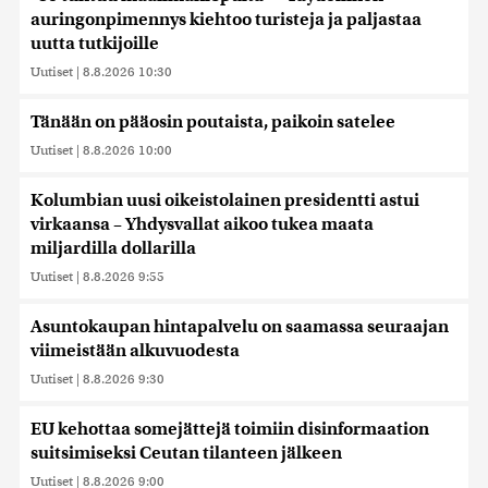
auringonpimennys kiehtoo turisteja ja paljastaa
uutta tutkijoille
Uutiset
|
8.8.2026 10:30
Tänään on pääosin poutaista, paikoin satelee
Uutiset
|
8.8.2026 10:00
Kolumbian uusi oikeistolainen presidentti astui
virkaansa – Yhdysvallat aikoo tukea maata
miljardilla dollarilla
Uutiset
|
8.8.2026 9:55
Asuntokaupan hintapalvelu on saamassa seuraajan
viimeistään alkuvuodesta
Uutiset
|
8.8.2026 9:30
EU kehottaa somejättejä toimiin disinformaation
suitsimiseksi Ceutan tilanteen jälkeen
Uutiset
|
8.8.2026 9:00