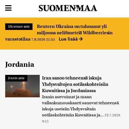
Reuters: Ukraina on tuhonnut yli
Ukrainan sota
miljoona neliömetriä Wildberriesin
Lue lisää
varastotilaa
7.8.2026 21:55
Jordania
Iran sanoo tehneensä iskuja
Iranin sota
Yhdysvaltojen sotilaskohteisiin
Kuwaitissa ja Jordaniassa
Iranin asevoimat ja maan
vallankumouskaarti sanovat tehneensä
iskuja useisiin Yhdysvaltain
sotilaskohteisiin Kuwaitissa ja...
23.7.2026
9:11