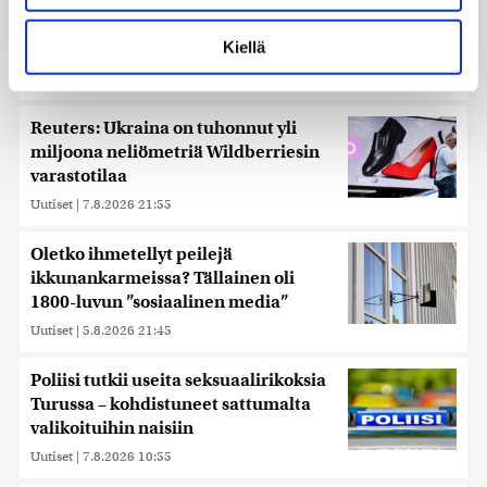
Nämä ihmiset sairastuvat muita
Lue lisää siitä, miten henkilötietojasi käsitellään ja miten
herkemmin sydän- ja
voit määrittää asetuksesi
tiedot-osiossa
. Voit muuttaa
Kiellä
verisuonitauteihin, sanoo tutkimus
suostumustasi tai peruuttaa sen milloin vain
Uutiset
|
5.8.2026 22:01
evästeilmoituksessa.
Käytämme evästeitä tarjoamamme sisällön ja mainosten
Reuters: Ukraina on tuhonnut yli
räätälöimiseen, sosiaalisen median ominaisuuksien
miljoona neliömetriä Wildberriesin
tukemiseen ja kävijämäärämme analysoimiseen. Lisäksi
varastotilaa
jaamme sosiaalisen median, mainosalan ja analytiikka-
Uutiset
|
7.8.2026 21:55
alan kumppaneillemme tietoja siitä, miten käytät
sivustoamme. Kumppanimme voivat yhdistää näitä
Oletko ihmetellyt peilejä
tietoja muihin tietoihin, joita olet antanut heille tai joita on
ikkunankarmeissa? Tällainen oli
kerätty, kun olet käyttänyt heidän palvelujaan. Tietoja
1800-luvun ”sosiaalinen media”
saatetaan myös siirtää ulkomaille.
Uutiset
|
5.8.2026 21:45
Poliisi tutkii useita seksuaalirikoksia
Turussa – kohdistuneet sattumalta
valikoituihin naisiin
Uutiset
|
7.8.2026 10:55