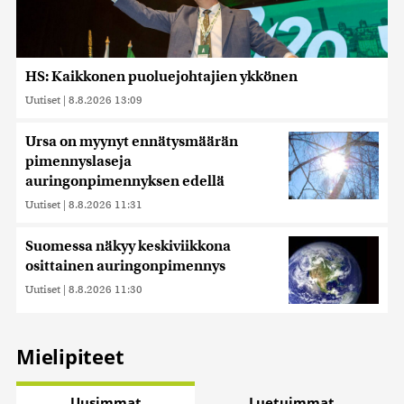
HS: Kaikkonen puoluejohtajien ykkönen
Uutiset
|
8.8.2026 13:09
Ursa on myynyt ennätysmäärän
pimennyslaseja
auringonpimennyksen edellä
Uutiset
|
8.8.2026 11:31
Suomessa näkyy keskiviikkona
osittainen auringonpimennys
Uutiset
|
8.8.2026 11:30
Mielipiteet
Uusimmat
Luetuimmat