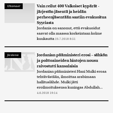
Vain reilut 400 Valkoiset kypärät -
Ulkomaat
järjestön jäsentä ja heidän
perheenjäsentään saatiin evakuoitua
Syyriasta
Jordania on sanonut, että evakuoidut
saavat olla maassa korkeintaan kolme
kuukautta
23.7.2018 8:51
Jordanian pääministeri erosi – sähkön
Jordania
ja polttoaineiden hintojen nousu
raivostutti kansalaisia
Jordanian pääministeri Hani Mulki eroaa
tehtävästään, ilmoittaa arabimaan
hallituslähde. Mulki jätti
eroilmoituksensa kuningas Abdullah...
4.6.2018 19:14