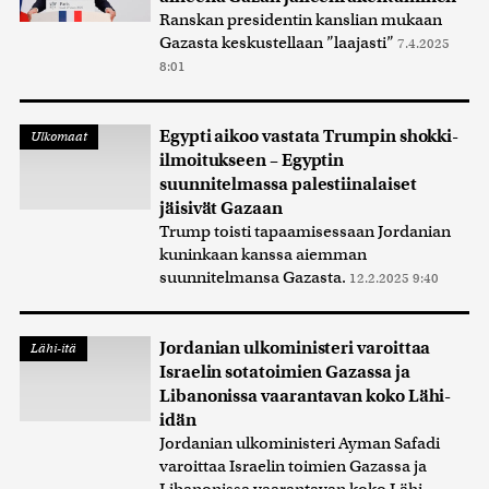
Ranskan presidentin kanslian mukaan
Gazasta keskustellaan ”laajasti”
7.4.2025
8:01
Egypti aikoo vastata Trumpin shokki-
Ulkomaat
ilmoitukseen – Egyptin
suunnitelmassa palestiinalaiset
jäisivät Gazaan
Trump toisti tapaamisessaan Jordanian
kuninkaan kanssa aiemman
suunnitelmansa Gazasta.
12.2.2025 9:40
Jordanian ulkoministeri varoittaa
Lähi-itä
Israelin sotatoimien Gazassa ja
Libanonissa vaarantavan koko Lähi-
idän
Jordanian ulkoministeri Ayman Safadi
varoittaa Israelin toimien Gazassa ja