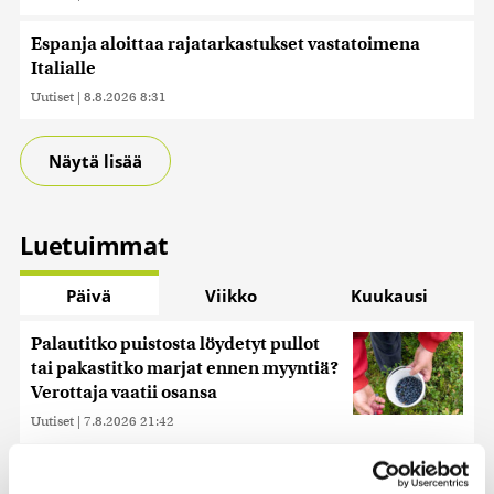
Espanja aloittaa rajatarkastukset vastatoimena
Italialle
Uutiset
|
8.8.2026 8:31
Näytä lisää
Luetuimmat
Päivä
Viikko
Kuukausi
Palautitko puistosta löydetyt pullot
tai pakastitko marjat ennen myyntiä?
Verottaja vaatii osansa
Uutiset
|
7.8.2026 21:42
Miksi Ruotsin Daniel on pelkkä