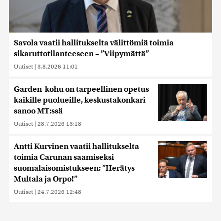
Savola vaatii hallitukselta välittömiä toimia
sikaruttotilanteeseen – ”Viipymättä”
Uutiset
|
3.8.2026 11:01
Garden-kohu on tarpeellinen opetus
kaikille puolueille, keskustakonkari
sanoo MT:ssä
Uutiset
|
28.7.2026 13:18
Antti Kurvinen vaatii hallitukselta
toimia Carunan saamiseksi
suomalaisomistukseen: ”Herätys
Multala ja Orpo!”
Uutiset
|
24.7.2026 12:48