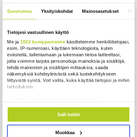
prinssi, mutta Norjan Mette-Marit on
kruununprinsessa?
Suostumus
Yksityiskohdat
Mainosasetukset
Tiet
Uutiset
|
3.8.2026 21:46
Timo Laaninen julistaa Wille
Tietojesi vastuullinen käyttö
Rydmanin Suomen taitavimmaksi
Me ja
1022 kumppanimme
käsittelemme henkilötietojasi,
poliitikoksi
esim. IP-numeroasi, käyttäen teknologioita, kuten
Uutiset
|
7.8.2026 18:09
evästeitä, tallentamaan ja lukemaan tietoa laitteeltasi,
jotta voimme tarjota personoituja mainoksia ja sisältöjä,
Juutalainen miekkailija voitti
tehdä mainosten ja sisältöjen mittauksia, saada
natseille mitalin ja kohotti kätensä
näkemyksiä kohdeyleisöstä sekä tuotekehitykseen
Hitler-tervehdykseen – Miksi
liittyvistä syistä. Voit valita, kuka käyttää tietojasi ja mihin
ihmeessä?
tarkoituksiin.
Uutiset
|
6.8.2026 21:31
Jos sallit, haluamme myös tehdä seuraavia:
Ihmiset kahmivat nyt näitä tuotteita
Kerätä tietoja maantieteellisestä sijainnistasi,
mahdollisesti muutaman metrin tarkkuudella
Lidleistä – ”Hittitrendi”
Salli kaikki
Tunnistaa laitteesi skannaamalla sen
Uutiset
|
5.8.2026 21:21
ominaispiirteitä aktiivisesti (sormenjäljen
Muokkaa
muodostaminen)