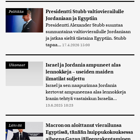
Presidentti Stubb valtiovierailulle
Politiikka
Jordaniaan ja Egyptiin
Presidentti Alexander Stubb suuntaa
sunnuntaina valtiovierailulle Jordaniaan
ja jatkaa sieltä tiistaina Egyptiin. Stubb
tapaa...
17.4.2026 15:00
Israel ja Jordania ampuneet alas
Ulkomaat
lennokkeja – useiden maiden
ilmatilat suljettu
Israel ja sen naapurimaa Jordania
kertovat ampuneensa alas lennokkeja
Iranin tehtyä vastaiskun Israelia...
13.6.2025 10:23
Macron on aloittanut vierailunsa
Lähi-itä
Egyptissä, tänään huippukokouksessa
aiheena Gazan jälleenrakentaminen