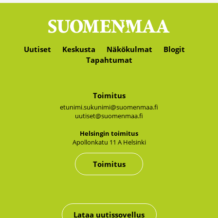
Uutiset
Keskusta
Näkökulmat
Blogit
Tapahtumat
Toimitus
etunimi.sukunimi@suomenmaa.fi
uutiset@suomenmaa.fi
Hel­sin­gin toi­mi­tus
Apol­lon­ka­tu 11 A Hel­sin­ki
Toimitus
Lataa uutissovellus