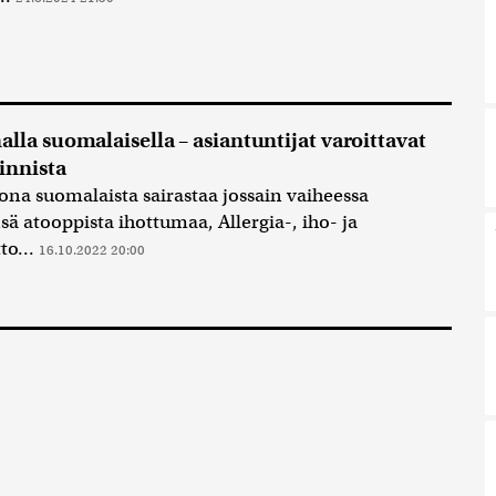
alla suomalaisella – asiantuntijat varoittavat
oinnista
oona suomalaista sairastaa jossain vaiheessa
ä atooppista ihottumaa, Allergia-, iho- ja
to...
16.10.2022 20:00