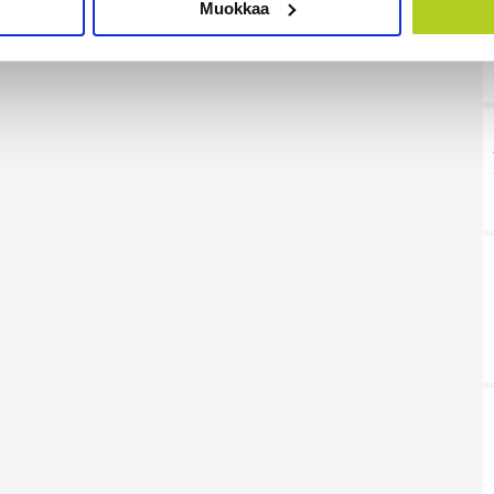
Muokkaa
sen milloin vain evästeilmoituksessa.
mme sisällön ja mainosten räätälöimiseen, sosiaalisen median
iseen. Lisäksi jaamme sosiaalisen median, mainosalan ja analy
, miten käytät sivustoamme. Kumppanimme voivat yhdistää näitä t
on kerätty, kun olet käyttänyt heidän palvelujaan. Tietoja saatetaan