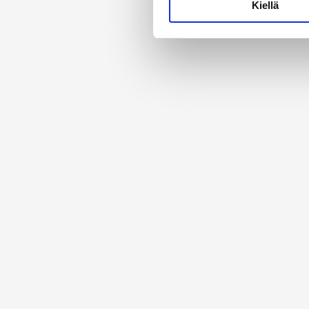
Kiellä
suostumustasi tai peruuttaa 
Käytämme evästeitä tarjoama
ja kävijämäärämme analysoim
kumppaneillemme tietoja siitä
olet antanut heille tai joita 