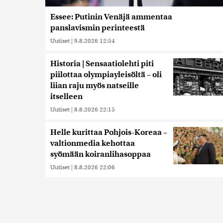
Essee: Putinin Venäjä ammentaa
panslavismin perinteestä
Uutiset
|
9.8.2026 12:54
Historia | Sensaatiolehti piti
piilottaa olympiayleisöltä – oli
liian raju myös natseille
itselleen
Uutiset
|
8.8.2026 22:15
Helle kurittaa Pohjois-Koreaa –
valtionmedia kehottaa
syömään koiranlihasoppaa
Uutiset
|
8.8.2026 22:06