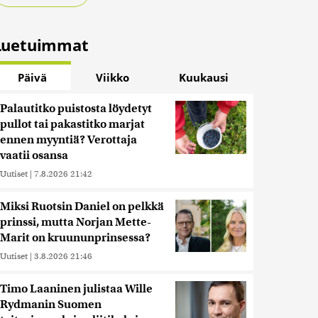
Luetuimmat
Päivä
Viikko
Kuukausi
Palautitko puistosta löydetyt
pullot tai pakastitko marjat
ennen myyntiä? Verottaja
vaatii osansa
Uutiset
|
7.8.2026 21:42
Miksi Ruotsin Daniel on pelkkä
prinssi, mutta Norjan Mette-
Marit on kruununprinsessa?
Uutiset
|
3.8.2026 21:46
Timo Laaninen julistaa Wille
Rydmanin Suomen