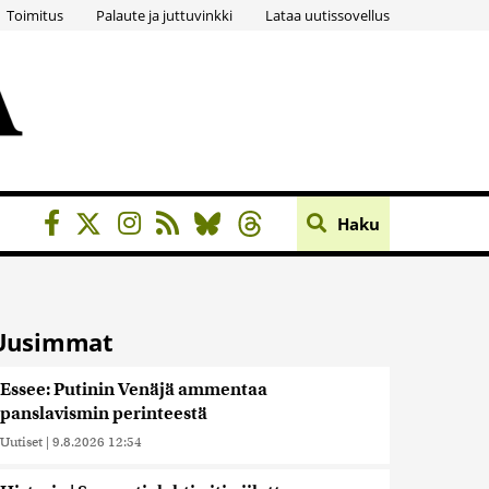
Toimitus
Palaute ja juttuvinkki
Lataa uutissovellus
Haku
Uusimmat
Essee: Putinin Venäjä ammentaa
panslavismin perinteestä
Uutiset
|
9.8.2026 12:54