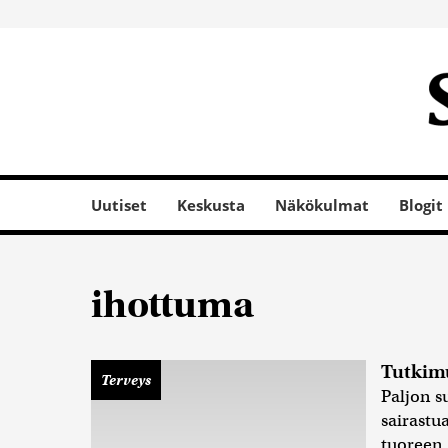
Uutiset
Keskusta
Näkökulmat
Blogit
ihottuma
Tutkimu
Terveys
Paljon s
sairastu
tuoreen.