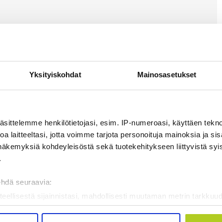
Yksityiskohdat
Mainosasetukset
äsittelemme henkilötietojasi, esim. IP-numeroasi, käyttäen teknol
a laitteeltasi, jotta voimme tarjota personoituja mainoksia ja sis
näkemyksiä kohdeyleisöstä sekä tuotekehitykseen liittyvistä syist
.
ehdä seuraavia:
teellisestä sijainnistasi, mahdollisesti muutaman metrin tarkkuud
kannaamalla sen ominaispiirteitä aktiivisesti (sormenjäljen muod
tietojasi käsitellään ja miten voit määrittää asetuksesi
tiedot-osi