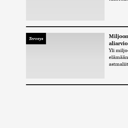
Miljoon
Terveys
aliarvi
Yli milj
elämääns
astmaliit