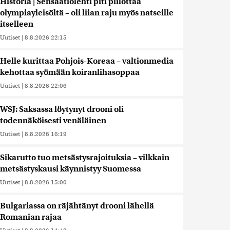
Historia | Sensaatiolehti piti piilottaa
olympiayleisöltä – oli liian raju myös natseille
itselleen
Uutiset
|
8.8.2026 22:15
Helle kurittaa Pohjois-Koreaa – valtionmedia
kehottaa syömään koiranlihasoppaa
Uutiset
|
8.8.2026 22:06
WSJ: Saksassa löytynyt drooni oli
todennäköisesti venäläinen
Uutiset
|
8.8.2026 16:19
Sikarutto tuo metsästysrajoituksia – vilkkain
metsästyskausi käynnistyy Suomessa
Uutiset
|
8.8.2026 15:00
Bulgariassa on räjähtänyt drooni lähellä
Romanian rajaa