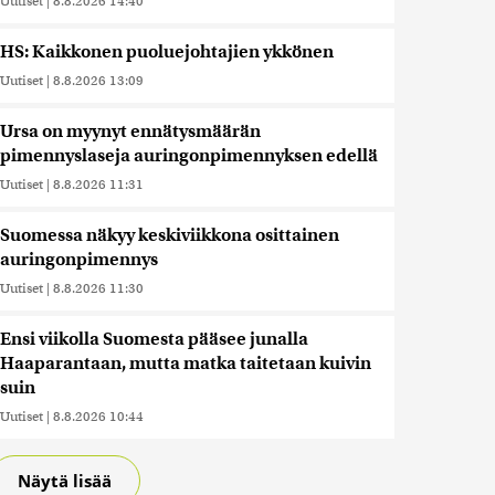
Uutiset
|
8.8.2026 14:40
HS: Kaikkonen puoluejohtajien ykkönen
Uutiset
|
8.8.2026 13:09
Ursa on myynyt ennätysmäärän
pimennyslaseja auringonpimennyksen edellä
Uutiset
|
8.8.2026 11:31
Suomessa näkyy keskiviikkona osittainen
auringonpimennys
Uutiset
|
8.8.2026 11:30
Ensi viikolla Suomesta pääsee junalla
Haaparantaan, mutta matka taitetaan kuivin
suin
Uutiset
|
8.8.2026 10:44
Näytä lisää