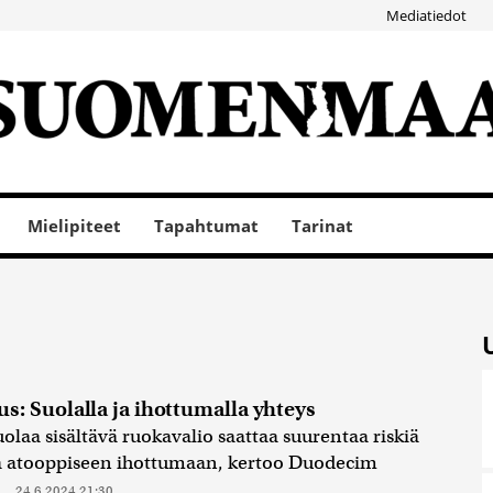
Mediatiedot
Mielipiteet
Tapahtumat
Tarinat
s: Suolalla ja ihottumalla yhteys
uolaa sisältävä ruokavalio saattaa suurentaa riskiä
a atooppiseen ihottumaan, kertoo Duodecim
..
24.6.2024 21:30