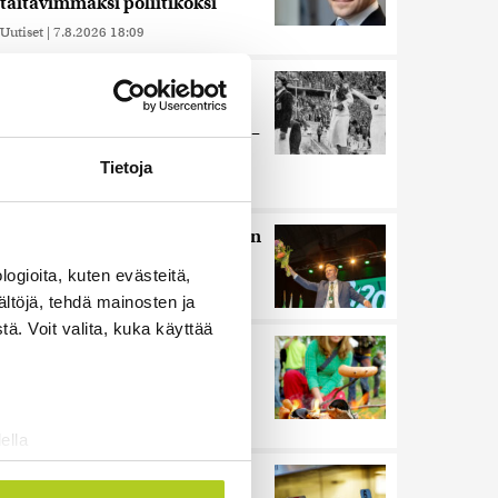
taitavimmaksi poliitikoksi
Uutiset
|
7.8.2026 18:09
Juutalainen miekkailija voitti
natseille mitalin ja kohotti
kätensä Hitler-tervehdykseen –
Miksi ihmeessä?
Tietoja
Uutiset
|
6.8.2026 21:31
HS: Kaikkonen puoluejohtajien
ykkönen
ogioita, kuten evästeitä,
Uutiset
|
8.8.2026 13:09
ältöjä, tehdä mainosten ja
ä. Voit valita, kuka käyttää
Ihmiset kahmivat nyt näitä
tuotteita Lidleistä –
”Hittitrendi”
Uutiset
|
5.8.2026 21:21
ella
ostaminen)
Nämä ihmiset sairastuvat
ossa
. Voit muuttaa