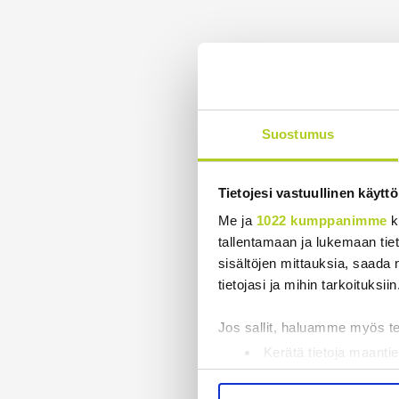
Suostumus
Tietojesi vastuullinen käyttö
Me ja
1022 kumppanimme
k
tallentamaan ja lukemaan tieto
sisältöjen mittauksia, saada 
tietojasi ja mihin tarkoituksiin
Jos sallit, haluamme myös t
Kerätä tietoja maantie
Tunnistaa laitteesi s
Lue lisää siitä, miten henkilö