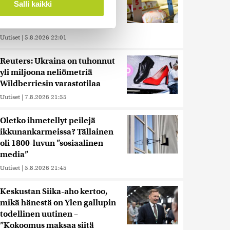
muita herkemmin sydän- ja
Salli kaikki
verisuonitauteihin, sanoo
tutkimus
 ominaisuuksien tukemiseen
Uutiset
|
5.8.2026 22:01
tiikka-alan
Reuters: Ukraina on tuhonnut
ietoja muihin tietoihin, joita
yli miljoona neliömetriä
 myös siirtää ulkomaille.
Wildberriesin varastotilaa
Uutiset
|
7.8.2026 21:55
Oletko ihmetellyt peilejä
ikkunankarmeissa? Tällainen
oli 1800-luvun ”sosiaalinen
media”
Uutiset
|
5.8.2026 21:45
Keskustan Siika-aho kertoo,
mikä hänestä on Ylen gallupin
todellinen uutinen –
”Kokoomus maksaa siitä