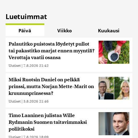
Luetuimmat
Päivä
Viikko
Kuukausi
Palautitko puistosta löydetyt pullot
tai pakastitko marjat ennen myyntiä?
Verottaja vaatii osansa
Uutiset
|
7.8.2026 21:42
Miksi Ruotsin Daniel on pelkkä
prinssi, mutta Norjan Mette-Marit on
kruununprinsessa?
Uutiset
|
3.8.2026 21:46
Timo Laaninen julistaa Wille
Rydmanin Suomen taitavimmaksi
poliitikoksi
Uutiset
|
7.8.2026 18:09