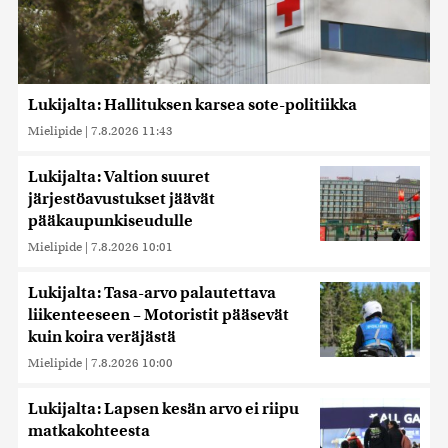
Lukijalta: Hallituksen karsea sote-politiikka
Mielipide
|
7.8.2026 11:43
Lukijalta: Valtion suuret
järjestöavustukset jäävät
pääkaupunkiseudulle
Mielipide
|
7.8.2026 10:01
Lukijalta: Tasa-arvo palautettava
liikenteeseen – Motoristit pääsevät
kuin koira veräjästä
Mielipide
|
7.8.2026 10:00
Lukijalta: Lapsen kesän arvo ei riipu
matkakohteesta