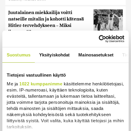
Juutalainen miekkailija voitti
natseille mitalin ja kohotti kätensä
Hitler-tervehdykseen – Miksi
ihmeessä?
Uutiset
|
6.8.2026 21:31
HS: Kaikkonen puoluejohtajien
Suostumus
Yksityiskohdat
Mainosasetukset
Tiet
ykkönen
Uutiset
|
8.8.2026 13:09
Tietojesi vastuullinen käyttö
Ihmiset kahmivat nyt näitä tuotteita
Me ja
1022 kumppanimme
käsittelemme henkilötietojasi,
Lidleistä – ”Hittitrendi”
esim. IP-numeroasi, käyttäen teknologioita, kuten
evästeitä, tallentamaan ja lukemaan tietoa laitteeltasi,
Uutiset
|
5.8.2026 21:21
jotta voimme tarjota personoituja mainoksia ja sisältöjä,
tehdä mainosten ja sisältöjen mittauksia, saada
Nämä ihmiset sairastuvat muita
näkemyksiä kohdeyleisöstä sekä tuotekehitykseen
herkemmin sydän- ja
liittyvistä syistä. Voit valita, kuka käyttää tietojasi ja mihin
verisuonitauteihin, sanoo tutkimus
tarkoituksiin.