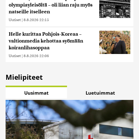
olympiayleisöltä – oli liian raju myös
natseille itselleen
Uutiset
|
8.8.2026 22:15
Helle kurittaa Pohjois-Koreaa –
valtionmedia kehottaa syömään
koiranlihasoppaa
Uutiset
|
8.8.2026 22:06
Mielipiteet
Uusimmat
Luetuimmat