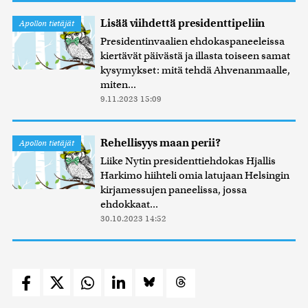
Lisää viihdettä presidenttipeliin
Apollon tietäjät
Presidentinvaalien ehdokaspaneeleissa
kiertävät päivästä ja illasta toiseen samat
kysymykset: mitä tehdä Ahvenanmaalle,
miten...
9.11.2023 15:09
Rehellisyys maan perii?
Apollon tietäjät
Liike Nytin presidenttiehdokas Hjallis
Harkimo hiihteli omia latujaan Helsingin
kirjamessujen paneelissa, jossa
ehdokkaat...
30.10.2023 14:52