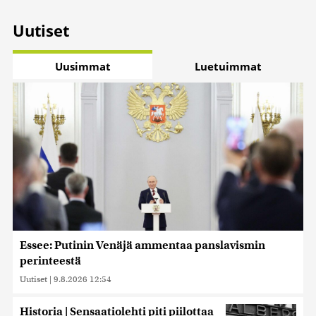
Uutiset
Uusimmat
Luetuimmat
Essee: Putinin Venäjä ammentaa panslavismin
perinteestä
Uutiset
|
9.8.2026 12:54
Historia | Sensaatiolehti piti piilottaa