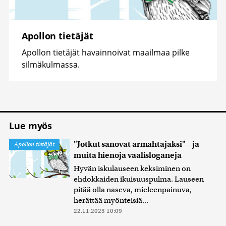
Apollon tietäjät
Apollon tietäjät havainnoivat maailmaa pilke
silmäkulmassa.
Lue myös
"Jotkut sanovat armahtajaksi" – ja
Apollon tietäjät
muita hienoja vaalisloganeja
Hyvän iskulauseen keksiminen on
ehdokkaiden ikuisuuspulma. Lauseen
pitää olla naseva, mieleenpainuva,
herättää myönteisiä...
22.11.2023 10:09