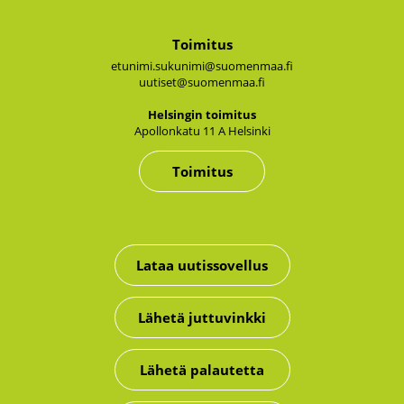
Toimitus
etunimi.sukunimi@suomenmaa.fi
uutiset@suomenmaa.fi
Hel­sin­gin toi­mi­tus
Apol­lon­ka­tu 11 A Hel­sin­ki
Toimitus
Lataa uutissovellus
Lähetä juttuvinkki
Lähetä palautetta