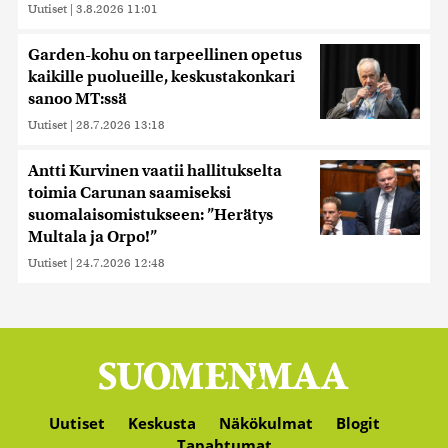
Uutiset
|
3.8.2026 11:01
Garden-kohu on tarpeellinen opetus
kaikille puolueille, keskustakonkari
sanoo MT:ssä
Uutiset
|
28.7.2026 13:18
Antti Kurvinen vaatii hallitukselta
toimia Carunan saamiseksi
suomalaisomistukseen: ”Herätys
Multala ja Orpo!”
Uutiset
|
24.7.2026 12:48
Uutiset
Keskusta
Näkökulmat
Blogit
Tapahtumat