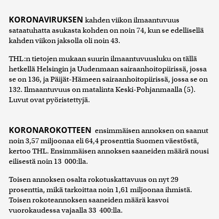
KORONAVIRUKSEN
kahden viikon ilmaantuvuus
sataatuhatta asukasta kohden on noin 74, kun se edellisellä
kahden viikon jaksolla oli noin 43.
THL:n tietojen mukaan suurin ilmaantuvuusluku on tällä
hetkellä Helsingin ja Uudenmaan sairaanhoitopiirissä, jossa
se on 136, ja Päijät-Hämeen sairaanhoitopiirissä, jossa se on
132. Ilmaantuvuus on matalinta Keski-Pohjanmaalla (5).
Luvut ovat pyöristettyjä.
KORONAROKOTTEEN
ensimmäisen annoksen on saanut
noin 3,57 miljoonaa eli 64,4 prosenttia Suomen väestöstä,
kertoo THL. Ensimmäisen annoksen saaneiden määrä nousi
eilisestä noin 13 000:lla.
Toisen annoksen osalta rokotuskattavuus on nyt 29
prosenttia, mikä tarkoittaa noin 1,61 miljoonaa ihmistä.
Toisen rokoteannoksen saaneiden määrä kasvoi
vuorokaudessa vajaalla 33 400:lla.