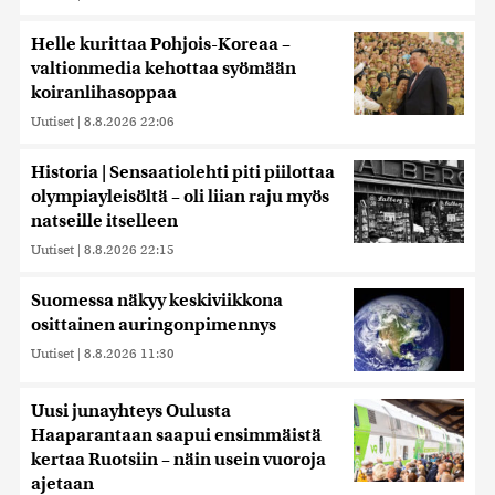
Helle kurittaa Pohjois-Koreaa –
valtionmedia kehottaa syömään
koiranlihasoppaa
Uutiset
|
8.8.2026 22:06
Historia | Sensaatiolehti piti piilottaa
olympiayleisöltä – oli liian raju myös
natseille itselleen
Uutiset
|
8.8.2026 22:15
Suomessa näkyy keskiviikkona
osittainen auringonpimennys
Uutiset
|
8.8.2026 11:30
Uusi junayhteys Oulusta
Haaparantaan saapui ensimmäistä
kertaa Ruotsiin – näin usein vuoroja
ajetaan