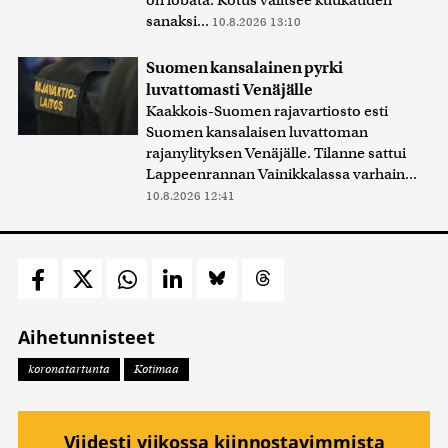
sanaksi...
10.8.2026 13:10
Suomen kansalainen pyrki
luvattomasti Venäjälle
Kaakkois-Suomen rajavartiosto esti
Suomen kansalaisen luvattoman
rajanylityksen Venäjälle. Tilanne sattui
Lappeenrannan Vainikkalassa varhain...
10.8.2026 12:41
Aihetunnisteet
koronatartunta
Kotimaa
Viidesti viikossa kiinnostavimmista