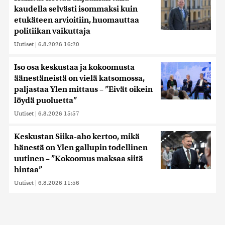
kaudella selvästi isommaksi kuin
etukäteen arvioitiin, huomauttaa
politiikan vaikuttaja
Uutiset
|
6.8.2026 16:20
Iso osa keskustaa ja kokoomusta
äänestäneistä on vielä katsomossa,
paljastaa Ylen mittaus – ”Eivät oikein
löydä puoluetta”
Uutiset
|
6.8.2026 15:57
Keskustan Siika-aho kertoo, mikä
hänestä on Ylen gallupin todellinen
uutinen – ”Kokoomus maksaa siitä
hintaa”
Uutiset
|
6.8.2026 11:56