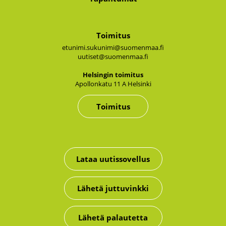
Toimitus
etunimi.sukunimi@suomenmaa.fi
uutiset@suomenmaa.fi
Hel­sin­gin toi­mi­tus
Apol­lon­ka­tu 11 A Hel­sin­ki
Toimitus
Lataa uutissovellus
Lähetä juttuvinkki
Lähetä palautetta