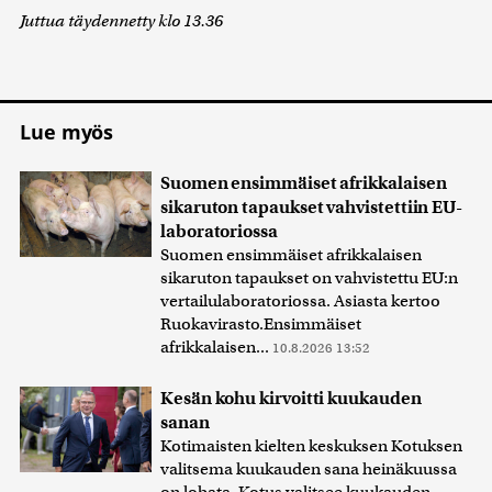
Juttua täydennetty klo 13.36
Lue myös
Suomen ensimmäiset afrikkalaisen
sikaruton tapaukset vahvistettiin EU-
laboratoriossa
Suomen ensimmäiset afrikkalaisen
sikaruton tapaukset on vahvistettu EU:n
vertailulaboratoriossa. Asiasta kertoo
Ruokavirasto.Ensimmäiset
afrikkalaisen...
10.8.2026 13:52
Kesän kohu kirvoitti kuukauden
sanan
Kotimaisten kielten keskuksen Kotuksen
valitsema kuukauden sana heinäkuussa
on lobata. Kotus valitsee kuukauden