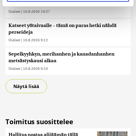
evästeilmoituksessa.
epäillään kolmesta rikoksesta
Uutiset
|
10.8.2026 10:27
Käytämme evästeitä tarjoamamme sisällön ja mainosten
räätälöimiseen, sosiaalisen median ominaisuuksien
Katseet yötaivaalle – tämä on paras hetki nähdä
tukemiseen ja kävijämäärämme analysoimiseen. Lisäksi
perseideja
jaamme sosiaalisen median, mainosalan ja analytiikka-
Uutiset
|
10.8.2026 9:12
alan kumppaneillemme tietoja siitä, miten käytät
sivustoamme. Kumppanimme voivat yhdistää näitä
Sepelkyyhkyn, merihanhen ja kanadanhanhen
tietoja muihin tietoihin, joita olet antanut heille tai joita on
metsästyskausi alkaa
kerätty, kun olet käyttänyt heidän palvelujaan. Tietoja
saatetaan myös siirtää ulkomaille.
Uutiset
|
10.8.2026 9:10
Näytä lisää
Toimitus suosittelee
Hallitus nostaa alijäämän tällä