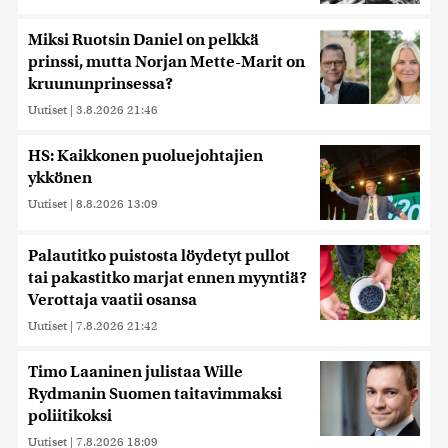
Miksi Ruotsin Daniel on pelkkä
prinssi, mutta Norjan Mette-Marit on
kruununprinsessa?
Uutiset
|
3.8.2026 21:46
HS: Kaikkonen puoluejohtajien
ykkönen
Uutiset
|
8.8.2026 13:09
Palautitko puistosta löydetyt pullot
tai pakastitko marjat ennen myyntiä?
Verottaja vaatii osansa
Uutiset
|
7.8.2026 21:42
Timo Laaninen julistaa Wille
Rydmanin Suomen taitavimmaksi
poliitikoksi
Uutiset
|
7.8.2026 18:09