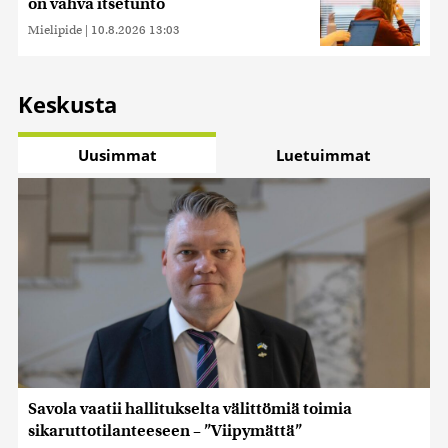
on vahva itsetunto
Mielipide
|
10.8.2026 13:03
Keskusta
Uusimmat
Luetuimmat
Savola vaatii hallitukselta välittömiä toimia
sikaruttotilanteeseen – ”Viipymättä”