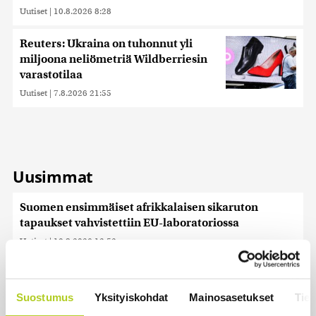
Uutiset
|
10.8.2026 8:28
Reuters: Ukraina on tuhonnut yli
miljoona neliömetriä Wildberriesin
varastotilaa
Uutiset
|
7.8.2026 21:55
Uusimmat
Suomen ensimmäiset afrikkalaisen sikaruton
tapaukset vahvistettiin EU-laboratoriossa
Uutiset
|
10.8.2026 13:52
Kesän kohu kirvoitti kuukauden sanan
Uutiset
|
10.8.2026 13:10
Suostumus
Yksityiskohdat
Mainosasetukset
Tiet