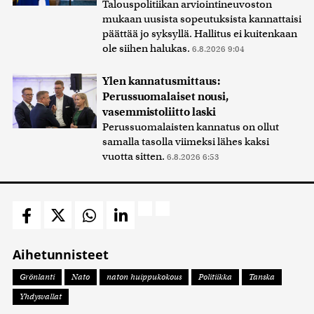
Talouspolitiikan arviointineuvoston
mukaan uusista sopeutuksista kannattaisi
päättää jo syksyllä. Hallitus ei kuitenkaan
ole siihen halukas.
6.8.2026 9:04
Ylen kannatusmittaus:
Perussuomalaiset nousi,
vasemmistoliitto laski
Perussuomalaisten kannatus on ollut
samalla tasolla viimeksi lähes kaksi
vuotta sitten.
6.8.2026 6:53
Aihetunnisteet
Grönlanti
Nato
naton huippukokous
Politiikka
Tanska
Yhdysvallat