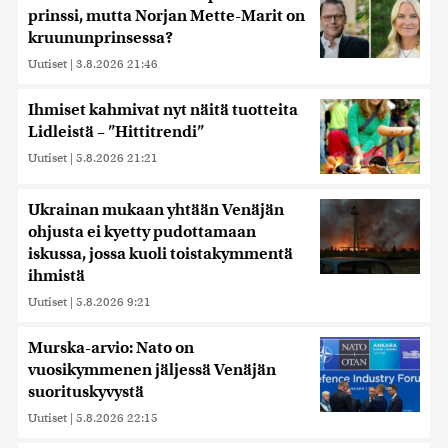
prinssi, mutta Norjan Mette-Marit on
kruununprinsessa?
Uutiset
|
3.8.2026 21:46
Ihmiset kahmivat nyt näitä tuotteita
Lidleistä – ”Hittitrendi”
Uutiset
|
5.8.2026 21:21
Ukrainan mukaan yhtään Venäjän
ohjusta ei kyetty pudottamaan
iskussa, jossa kuoli toistakymmentä
ihmistä
Uutiset
|
5.8.2026 9:21
Murska-arvio: Nato on
vuosikymmenen jäljessä Venäjän
suorituskyvystä
Uutiset
|
5.8.2026 22:15