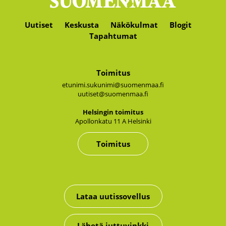
Uutiset
Keskusta
Näkökulmat
Blogit
Tapahtumat
Toimitus
etunimi.sukunimi@suomenmaa.fi
uutiset@suomenmaa.fi
Hel­sin­gin toi­mi­tus
Apol­lon­ka­tu 11 A Hel­sin­ki
Toimitus
Lataa uutissovellus
Lähetä juttuvinkki