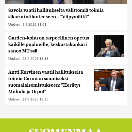
Savola vaatii hallitukselta välittömiä toimia
sikaruttotilanteeseen – ”Viipymättä”
Uutiset
|
3.8.2026 11:01
Garden-kohu on tarpeellinen opetus
kaikille puolueille, keskustakonkari
sanoo MT:ssä
Uutiset
|
28.7.2026 13:18
Antti Kurvinen vaatii hallitukselta
toimia Carunan saamiseksi
suomalaisomistukseen: ”Herätys
Multala ja Orpo!”
Uutiset
|
24.7.2026 12:48