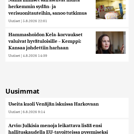
Nämä ihmiset sairastuvat muita
herkemmin sydän- ja
verisuonitauteihin, sanoo tutkimus
Uutiset
|
5.8.2026 22:01
Hammashoidon Kela-korvaukset
valuivat hyvätuloisille – Kemppi:
Kansaa johdettiin harhaan
Uutiset
|
4.8.2026 14:39
Uusimmat
Useita kuoli Venäjän iskuissa Harkovaan
Uutiset
|
6.8.2026 9:14
Arvio: Julkisia menoja leikattava lisää ensi
hallituskaudella EU-tavoitteissa pysymiseksi