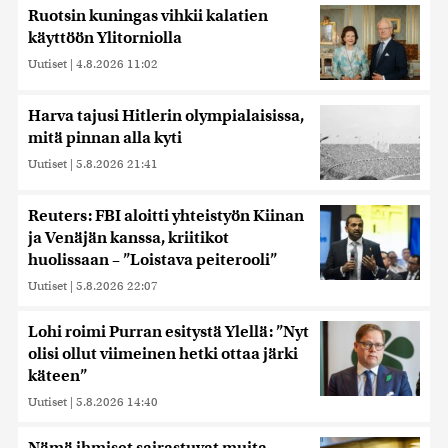
Ruotsin kuningas vihkii kalatien
käyttöön Ylitorniolla
Uutiset
|
4.8.2026 11:02
Harva tajusi Hitlerin olympialaisissa,
mitä pinnan alla kyti
Uutiset
|
5.8.2026 21:41
Reuters: FBI aloitti yhteistyön Kiinan
ja Venäjän kanssa, kriitikot
huolissaan – ”Loistava peiterooli”
Uutiset
|
5.8.2026 22:07
Lohi roimi Purran esitystä Ylellä: ”Nyt
olisi ollut viimeinen hetki ottaa järki
käteen”
Uutiset
|
5.8.2026 14:40