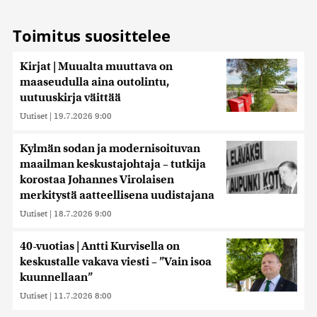
kerätty, kun olet käyttänyt heidän palvelujaan. Tietoja
saatetaan myös siirtää ulkomaille.
Toimitus suosittelee
Kirjat | Muualta muuttava on
maaseudulla aina outolintu,
uutuuskirja väittää
Uutiset
|
19.7.2026 9:00
Kylmän sodan ja modernisoituvan
maailman keskustajohtaja – tutkija
korostaa Johannes Virolaisen
merkitystä aatteellisena uudistajana
Uutiset
|
18.7.2026 9:00
40-vuotias | Antti Kurvisella on
keskustalle vakava viesti – ”Vain isoa
kuunnellaan”
Uutiset
|
11.7.2026 8:00