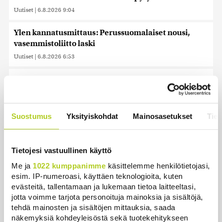
Uutiset
|
6.8.2026 9:04
Ylen kannatusmittaus: Perussuomalaiset nousi,
vasemmistoliitto laski
Uutiset
|
6.8.2026 6:53
Saksan sisäministeri: Lentokentän droonilöytöä
tutkitaan hybridihyökkäyksenä
Uutiset
|
6.8.2026 5:59
Suostumus
Yksityiskohdat
Mainosasetukset
Tiet
Observatorio vahvistaa: SpaceX-raketin osa törmäsi
Kuuhun ennustetusti
Uutiset
|
6.8.2026 4:01
Tietojesi vastuullinen käyttö
Me ja
1022 kumppanimme
käsittelemme henkilötietojasi,
Torstaina 1,9 miljoonalla suomalaisella on
esim. IP-numeroasi, käyttäen teknologioita, kuten
kiinteistöveron eräpäivä
evästeitä, tallentamaan ja lukemaan tietoa laitteeltasi,
jotta voimme tarjota personoituja mainoksia ja sisältöjä,
Uutiset
|
6.8.2026 1:31
tehdä mainosten ja sisältöjen mittauksia, saada
näkemyksiä kohdeyleisöstä sekä tuotekehitykseen
Khamenein kanssa viestiminen on vaikeaa, sanoo