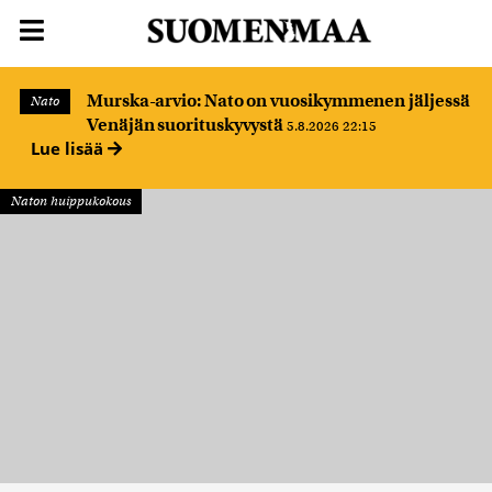
Murska-arvio: Nato on vuosikymmenen jäljessä
Nato
Venäjän suorituskyvystä
5.8.2026 22:15
Lue lisää
Naton huippukokous