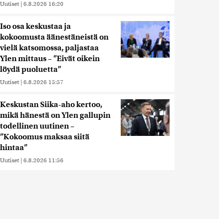
Uutiset
|
6.8.2026 16:20
Iso osa keskustaa ja
kokoomusta äänestäneistä on
vielä katsomossa, paljastaa
Ylen mittaus – ”Eivät oikein
löydä puoluetta”
Uutiset
|
6.8.2026 15:57
Keskustan Siika-aho kertoo,
mikä hänestä on Ylen gallupin
todellinen uutinen –
”Kokoomus maksaa siitä
hintaa”
Uutiset
|
6.8.2026 11:56