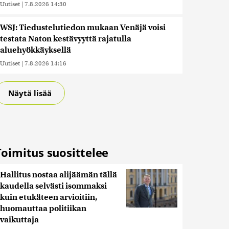
Uutiset
|
7.8.2026 14:30
WSJ: Tiedustelutiedon mukaan Venäjä voisi
testata Naton kestävyyttä rajatulla
aluehyökkäyksellä
Uutiset
|
7.8.2026 14:16
Näytä lisää
Toimitus suosittelee
Hallitus nostaa alijäämän tällä
kaudella selvästi isommaksi
kuin etukäteen arvioitiin,
huomauttaa politiikan
vaikuttaja