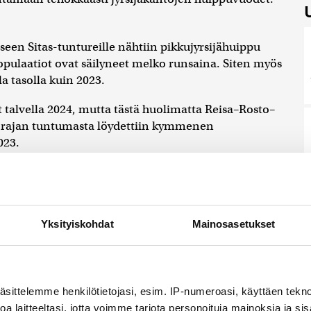
seen Sitas-tuntureille nähtiin pikkujyrsijähuippu
opulaatiot ovat säilyneet melko runsaina. Siten myös
a tasolla kuin 2023.
talvella 2024, mutta tästä huolimatta Reisa–Rosto–
n rajan tuntumasta löydettiin kymmenen
023.
rsijävuosina osoittaa, että lisäruokinta tekee
kantojen koosta, kun lisäruokinta hoidetaan
Luontopalveluiden luonnonsuojelun
teessa.
Yksityiskohdat
Mainosasetukset
 joilla naalin pesinnät ovat onnistuneet
äsittelemme henkilötietojasi, esim. IP-numeroasi, käyttäen teknol
a laitteeltasi, jotta voimme tarjota personoituja mainoksia ja sis