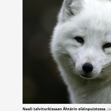
Naali talviturkissaan Ähtärin eläinpuistossa.
(K