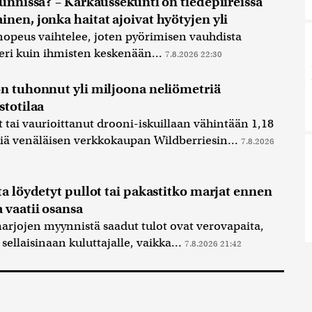
kunnissa? – Karkaussekunti on tiedepiireissä
nen, jonka haitat ajoivat hyötyjen yli
opeus vaihtelee, joten pyörimisen vauhdista
eri kuin ihmisten keskenään...
7.8.2026 22:30
on tuhonnut yli miljoona neliömetriä
stotilaa
tai vaurioittanut drooni-iskuillaan vähintään 1,18
iä venäläisen verkkokaupan Wildberriesin...
7.8.2026
ta löydetyt pullot tai pakastitko marjat ennen
 vaatii osansa
rjojen myynnistä saadut tulot ovat verovapaita,
ellaisinaan kuluttajalle, vaikka...
7.8.2026 21:42