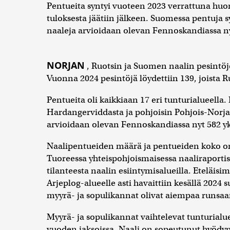
Pentueita syntyi vuoteen 2023 verrattuna h
tuloksesta jäätiin jälkeen. Suomessa pentuja s
naaleja arvioidaan olevan Fennoskandiassa ny
NORJAN
, Ruotsin ja Suomen naalin pesintö
Vuonna 2024 pesintöjä löydettiin 139, joista R
Pentueita oli kaikkiaan 17 eri tunturialueella.
Hardangerviddasta ja pohjoisin Pohjois-Norja
arvioidaan olevan Fennoskandiassa nyt 582 yk
Naalipentueiden määrä ja pentueiden koko on
Tuoreessa yhteispohjoismaisessa naaliraportis
tilanteesta naalin esiintymisalueilla. Eteläisim
Arjeplog-alueelle asti havaittiin kesällä 2024 
myyrä- ja sopulikannat olivat aiempaa runsaa
Myyrä- ja sopulikannat vaihtelevat tunturialue
vuoden jaksoissa. Naali on sopeutunut hyödy