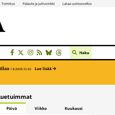
Toimitus
Palaute ja juttuvinkki
Lataa uutissovellus
Haku
tilaa
Lue lisää
7.8.2026 21:55
Luetuimmat
Päivä
Viikko
Kuukausi