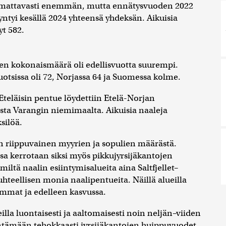
uomattavasti enemmän, mutta ennätysvuoden 2022
yntyi kesällä 2024 yhteensä yhdeksän. Aikuisia
t 582.
jen kokonaismäärä oli edellisvuotta suurempi.
uotsissa oli 72, Norjassa 64 ja Suomessa kolme.
 Eteläisin pentue löydettiin Etelä-Norjan
sta Varangin niemimaalta. Aikuisia naaleja
silöä.
 riippuvainen myyrien ja sopulien määrästä.
sa kerrotaan siksi myös pikkujyrsijäkantojen
miltä naalin esiintymisalueita aina Saltfjellet–
suhteellisen monia naalipentueita. Näillä alueilla
mmat ja edelleen kasvussa.
illa luontaisesti ja aaltomaisesti noin neljän–viiden
ntämään tehokkaasti jyrsijäkantojen huippuvuodet.