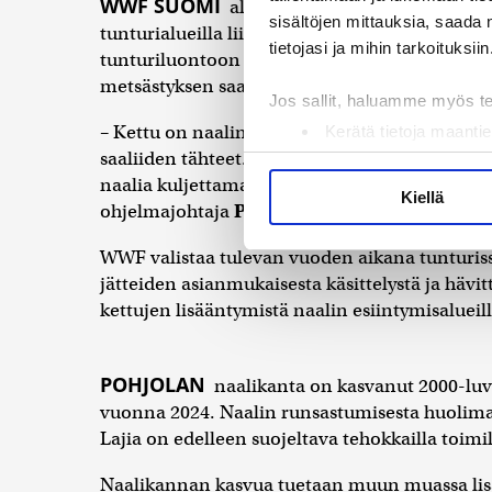
WWF SUOMI
aloittaa naalin auttamiseksi u
sisältöjen mittauksia, saada 
tunturialueilla liikkuva voi osallistua. Kamp
tietojasi ja mihin tarkoituksiin
tunturiluontoon jättämä ketulle kelpaava ravi
metsästyksen saalistähteet.
Jos sallit, haluamme myös t
– Kettu on naalin pahin kilpailija, ja se hyödy
Kerätä tietoja maantie
saaliiden tähteet. Jokainen retkeilijä, kalast
Tunnistaa laitteesi s
naalia kuljettamalla pois tai hautaamalla ke
Lue lisää siitä, miten henkilö
Kiellä
ohjelmajohtaja
Petteri Tolvanen
tiedotteessa.
suostumustasi tai peruuttaa 
WWF valistaa tulevan vuoden aikana tunturissa 
Käytämme evästeitä tarjoama
jätteiden asianmukaisesta käsittelystä ja hävi
ja kävijämäärämme analysoim
kettujen lisääntymistä naalin esiintymisalueilla
kumppaneillemme tietoja siitä
olet antanut heille tai joita 
POHJOLAN
naalikanta on kasvanut 2000-luvu
vuonna 2024. Naalin runsastumisesta huolima
Lajia on edelleen suojeltava tehokkailla toimil
Naalikannan kasvua tuetaan muun muassa lisä