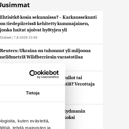
Uusimmat
Ehtisitkö kosia sekunnissa? – Karkaussekunti
on tiedepiireissä kehitetty kummajainen,
jonka haitat ajoivat hyötyjen yli
Uutiset
|
7.8.2026 22:30
Reuters: Ukraina on tuhonnut yli miljoona
neliömetriä Wildberriesin varastotilaa
Uutiset
|
7.8.2026 21:55
Palautitko puistosta löydetyt pullot tai
pakastitko marjat ennen myyntiä? Verottaja
vaatii osansa
Tietoja
Uutiset
|
7.8.2026 21:42
Timo Laaninen julistaa Wille Rydmanin
Suomen taitavimmaksi poliitikoksi
ogioita, kuten evästeitä,
Uutiset
|
7.8.2026 18:09
ältöjä, tehdä mainosten ja