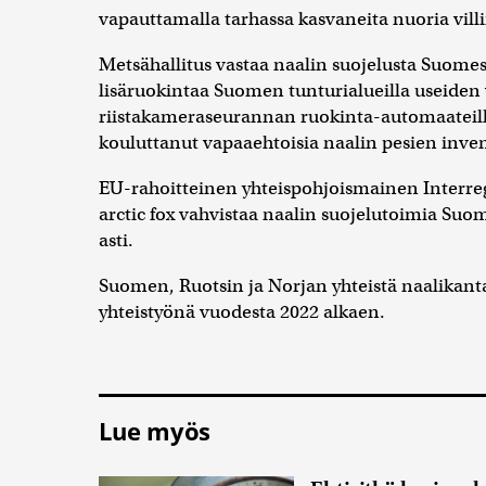
vapauttamalla tarhassa kasvaneita nuoria vill
Metsähallitus vastaa naalin suojelusta Suom
lisäruokintaa Suomen tunturialueilla useiden
riistakameraseurannan ruokinta-automaateill
kouluttanut vapaaehtoisia naalin pesien inve
EU-rahoitteinen yhteispohjoismainen Interreg 
arctic fox vahvistaa naalin suojelutoimia Suo
asti.
Suomen, Ruotsin ja Norjan yhteistä naalikantaa
yhteistyönä vuodesta 2022 alkaen.
Lue myös