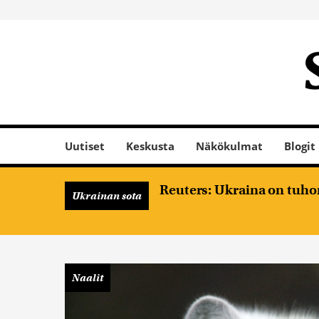
Uutiset
Keskusta
Näkökulmat
Blogit
Reuters: Ukraina on tuhon
Ukrainan sota
Naalit