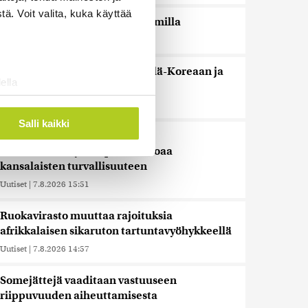
ä. Voit valita, kuka käyttää
Espanja uhkaa Italiaa vastatoimilla
Uutiset
|
7.8.2026 16:55
Sianlihaa voi jälleen viedä Etelä-Koreaan ja
ella
Uuteen-Seelantiin
ostaminen)
Uutiset
|
7.8.2026 16:44
ossa
. Voit muuttaa
Salli kaikki
Järjestöt vastustavat karhun
kiintiömetsästystä – poliisi vetoaa
kansalaisten turvallisuuteen
 ominaisuuksien tukemiseen
tiikka-alan
Uutiset
|
7.8.2026 15:51
ietoja muihin tietoihin, joita
Ruokavirasto muuttaa rajoituksia
 myös siirtää ulkomaille.
afrikkalaisen sikaruton tartuntavyöhykkeellä
Uutiset
|
7.8.2026 14:57
Somejättejä vaaditaan vastuuseen
riippuvuuden aiheuttamisesta