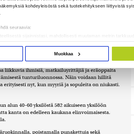
uden kampanjan, johon jokainen pohjoisilla
näkemyksiä kohdeyleisöstä sekä tuotekehitykseen liittyvistä syist
anjassa pyritään minimoimaan kaikki ihmisen
.
nto, kuten ruoantähteet, kalanperkeet ja
ehdä seuraavia:
ntää tehokkaasti ihmiseltä tunturiin jääneet ruoan ja
teellisestä sijainnistasi, mahdollisesti muutaman metrin tarkkuud
aja ja metsästäjä voi auttaa äärimmäisen uhanalaista
kannaamalla sen ominaispiirteitä aktiivisesti (sormenjäljen muod
tulle kelpaavat tähteet, kertoo WWF Suomen
tietojasi käsitellään ja miten voit määrittää asetuksesi
tiedot-osi
Muokkaa
sen milloin vain evästeilmoituksessa.
liikkuvia ihmisiä, matkailuyrittäjiä ja eräoppaita
mme sisällön ja mainosten räätälöimiseen, sosiaalisen median
ttämisestä tunturiluonnossa. Näin voidaan hillitä
iseen. Lisäksi jaamme sosiaalisen median, mainosalan ja analy
 erityisesti nyt, kun myyriä ja sopuleita on niukasti.
, miten käytät sivustoamme. Kumppanimme voivat yhdistää näitä t
on kerätty, kun olet käyttänyt heidän palvelujaan. Tietoja saatetaan
n alun 40–60 yksilöstä 582 aikuiseen yksilöön
tta kanta on edelleen kaukana elinvoimaisesta.
la.
ruokinnalla, poistamalla punakettuja sekä