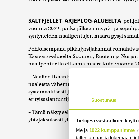
SALTFJELLET–ARJEPLOG-ALUEELTA
pohjoi
vuonna 2022, jonka jälkeen myyrä- ja sopulip
syntyneiden naalipentujen määrä pysyi samall
Pohjoisempana pikkujyrsijäkannat romahtivat 
Käsivarsi-alueelta Suomen, Ruotsin ja Norja
naalipentuetta eli sama määrä kuin vuonna 2
– Naalien lisääntyminen myös huonoina pikkujy
naaleista vähemmän riippuvaisia pikkujyrsijä
systemaattisesti ja hyvin, Metsähallituksen 
erityisasiantuntija
Jukka Ikonen
sanoo tiedot
Suostumus
– Tämä näkyy selkeästi useilla tunturialueilla,
yhtäjaksoisesti yli kymmenen vuoden ajan.
Tietojesi vastuullinen käyttö
Me ja
1022 kumppanimme
k
tallentamaan ja lukemaan tieto