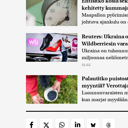
Ehtisitkö kosia se
kehitetty kummajai
Maapallon pyörimisn
johtuva ajankulu on 
Reuters: Ukraina 
Wildberriesin vara
Ukraina on tuhonnut 
miljoonaa neliömetr
21:55
Palautitko puistos
myyntiä? Verottaja
Luonnonvaraisten ma
kun marjat myydään s