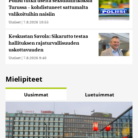
Poliisi tutkii useita seksuaalirikoksia
Turussa – kohdistuneet sattumalta
valikoituihin naisiin
Uutiset
|
7.8.2026 10:55
Keskustan Savola: Sikarutto testaa
hallituksen rajaturvallisuuden
uskottavuuden
Uutiset
|
7.8.2026 9:40
Mielipiteet
Uusimmat
Luetuimmat