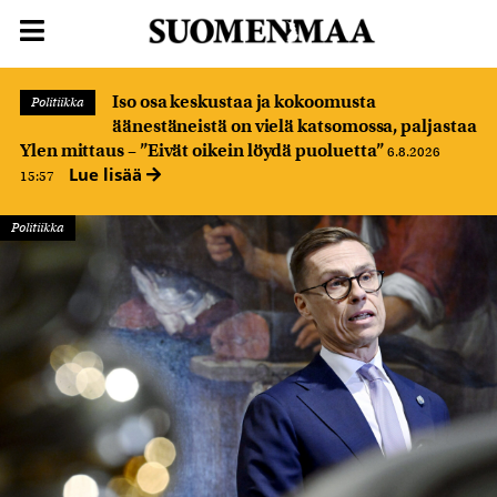
Iso osa keskustaa ja kokoomusta
Politiikka
äänestäneistä on vielä katsomossa, paljastaa
Ylen mittaus – ”Eivät oikein löydä puoluetta”
6.8.2026
Lue lisää
15:57
Politiikka