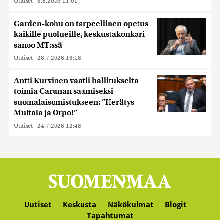
Uutiset
|
3.8.2026 11:01
Garden-kohu on tarpeellinen opetus
kaikille puolueille, keskustakonkari
sanoo MT:ssä
Uutiset
|
28.7.2026 13:18
Antti Kurvinen vaatii hallitukselta
toimia Carunan saamiseksi
suomalaisomistukseen: ”Herätys
Multala ja Orpo!”
Uutiset
|
24.7.2026 12:48
Uutiset
Keskusta
Näkökulmat
Blogit
Tapahtumat