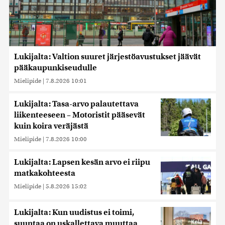
Lukijalta: Valtion suuret järjestöavustukset jäävät
pääkaupunkiseudulle
Mielipide
|
7.8.2026 10:01
Lukijalta: Tasa-arvo palautettava
liikenteeseen – Motoristit pääsevät
kuin koira veräjästä
Mielipide
|
7.8.2026 10:00
Lukijalta: Lapsen kesän arvo ei riipu
matkakohteesta
Mielipide
|
5.8.2026 15:02
Lukijalta: Kun uudistus ei toimi,
suuntaa on uskallettava muuttaa