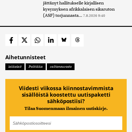
jättänyt hallitukselle kirjallisen
kysymyksen afrikkalaisen sikaruton
(ASF) torjunnasta...
7.8.2026 9:40
Aihetunnisteet
lakkolait
Politiikka
valtioneuvosto
Viidesti viikossa kiinnostavimmista
sisällöistä koostettu uutispaketti
sähköpostiisi?
Tilaa Suomenmaan ilmainen uutiskirje.