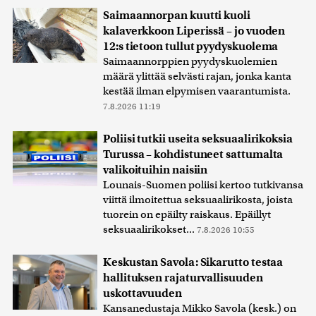
Saimaannorpan kuutti kuoli
kalaverkkoon Liperissä – jo vuoden
12:s tietoon tullut pyydyskuolema
Saimaannorppien pyydyskuolemien
määrä ylittää selvästi rajan, jonka kanta
kestää ilman elpymisen vaarantumista.
7.8.2026 11:19
Poliisi tutkii useita seksuaalirikoksia
Turussa – kohdistuneet sattumalta
valikoituihin naisiin
Lounais-Suomen poliisi kertoo tutkivansa
viittä ilmoitettua seksuaalirikosta, joista
tuorein on epäilty raiskaus. Epäillyt
seksuaalirikokset...
7.8.2026 10:55
Keskustan Savola: Sikarutto testaa
hallituksen rajaturvallisuuden
uskottavuuden
Kansanedustaja Mikko Savola (kesk.) on