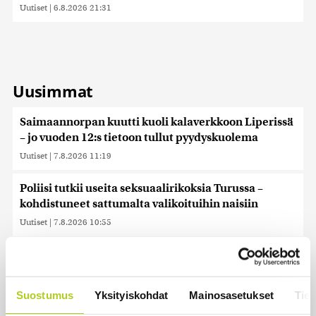
Uutiset
|
6.8.2026 21:31
Uusimmat
Saimaannorpan kuutti kuoli kalaverkkoon Liperissä
– jo vuoden 12:s tietoon tullut pyydyskuolema
Uutiset
|
7.8.2026 11:19
Poliisi tutkii useita seksuaalirikoksia Turussa –
kohdistuneet sattumalta valikoituihin naisiin
Uutiset
|
7.8.2026 10:55
Keskustan Savola: Sikarutto testaa hallituksen
rajaturvallisuuden uskottavuuden
Uutiset
|
7.8.2026 9:40
Suostumus
Yksityiskohdat
Mainosasetukset
Tiet