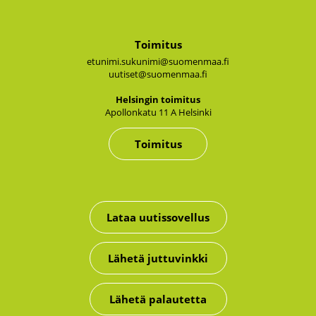
Toimitus
etunimi.sukunimi@suomenmaa.fi
uutiset@suomenmaa.fi
Hel­sin­gin toi­mi­tus
Apol­lon­ka­tu 11 A Hel­sin­ki
Toimitus
Lataa uutissovellus
Lähetä juttuvinkki
Lähetä palautetta