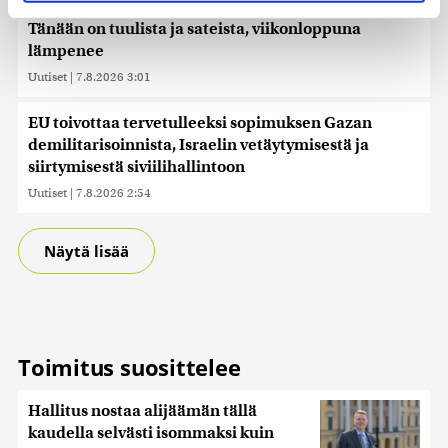
evästeilmoituksessa.
Tänään on tuulista ja sateista, viikonloppuna
Käytämme evästeitä tarjoamamme sisällön ja mainosten
lämpenee
räätälöimiseen, sosiaalisen median ominaisuuksien
Uutiset
|
7.8.2026 3:01
tukemiseen ja kävijämäärämme analysoimiseen. Lisäksi
jaamme sosiaalisen median, mainosalan ja analytiikka-
EU toivottaa tervetulleeksi sopimuksen Gazan
alan kumppaneillemme tietoja siitä, miten käytät
demilitarisoinnista, Israelin vetäytymisestä ja
sivustoamme. Kumppanimme voivat yhdistää näitä
siirtymisestä siviilihallintoon
tietoja muihin tietoihin, joita olet antanut heille tai joita on
Uutiset
|
7.8.2026 2:54
kerätty, kun olet käyttänyt heidän palvelujaan. Tietoja
saatetaan myös siirtää ulkomaille.
Näytä lisää
Toimitus suosittelee
Hallitus nostaa alijäämän tällä
kaudella selvästi isommaksi kuin