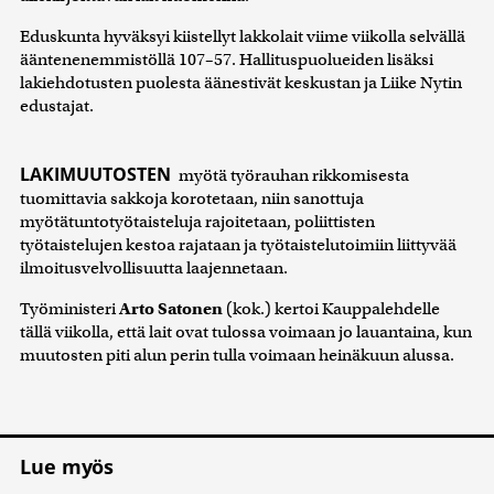
Eduskunta hyväksyi kiistellyt lakkolait viime viikolla selvällä
ääntenenemmistöllä 107–57. Hallituspuolueiden lisäksi
lakiehdotusten puolesta äänestivät keskustan ja Liike Nytin
edustajat.
LAKIMUUTOSTEN
myötä työrauhan rikkomisesta
tuomittavia sakkoja korotetaan, niin sanottuja
myötätuntotyötaisteluja rajoitetaan, poliittisten
työtaistelujen kestoa rajataan ja työtaistelutoimiin liittyvää
ilmoitusvelvollisuutta laajennetaan.
Työministeri
Arto Satonen
(kok.) kertoi Kauppalehdelle
tällä viikolla, että lait ovat tulossa voimaan jo lauantaina, kun
muutosten piti alun perin tulla voimaan heinäkuun alussa.
Lue myös