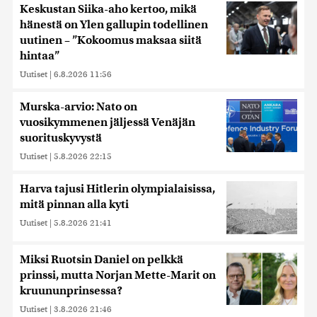
Keskustan Siika-aho kertoo, mikä
hänestä on Ylen gallupin todellinen
uutinen – ”Kokoomus maksaa siitä
hintaa”
Uutiset
|
6.8.2026 11:56
Murska-arvio: Nato on
vuosikymmenen jäljessä Venäjän
suorituskyvystä
Uutiset
|
5.8.2026 22:15
Harva tajusi Hitlerin olympialaisissa,
mitä pinnan alla kyti
Uutiset
|
5.8.2026 21:41
Miksi Ruotsin Daniel on pelkkä
prinssi, mutta Norjan Mette-Marit on
kruununprinsessa?
Uutiset
|
3.8.2026 21:46