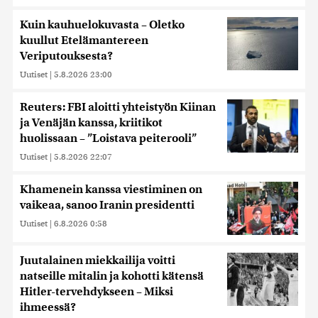
Kuin kauhuelokuvasta – Oletko
kuullut Etelämantereen
Veriputouksesta?
Uutiset
|
5.8.2026 23:00
Reuters: FBI aloitti yhteistyön Kiinan
ja Venäjän kanssa, kriitikot
huolissaan – ”Loistava peiterooli”
Uutiset
|
5.8.2026 22:07
Khamenein kanssa viestiminen on
vaikeaa, sanoo Iranin presidentti
Uutiset
|
6.8.2026 0:58
Juutalainen miekkailija voitti
natseille mitalin ja kohotti kätensä
Hitler-tervehdykseen – Miksi
ihmeessä?