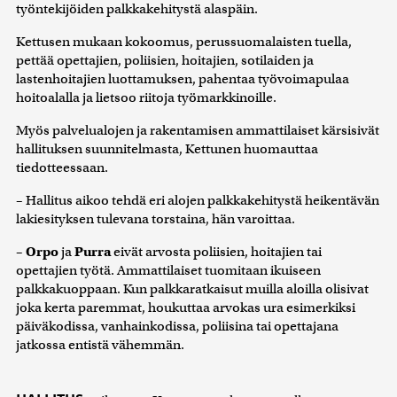
työntekijöiden palkkakehitystä alaspäin.
Kettusen mukaan kokoomus, perussuomalaisten tuella,
pettää opettajien, poliisien, hoitajien, sotilaiden ja
lastenhoitajien luottamuksen, pahentaa työvoimapulaa
hoitoalalla ja lietsoo riitoja työmarkkinoille.
Myös palvelualojen ja rakentamisen ammattilaiset kärsisivät
hallituksen suunnitelmasta, Kettunen huomauttaa
tiedotteessaan.
– Hallitus aikoo tehdä eri alojen palkkakehitystä heikentävän
lakiesityksen tulevana torstaina, hän varoittaa.
–
Orpo
ja
Purra
eivät arvosta poliisien, hoitajien tai
opettajien työtä. Ammattilaiset tuomitaan ikuiseen
palkkakuoppaan. Kun palkkaratkaisut muilla aloilla olisivat
joka kerta paremmat, houkuttaa arvokas ura esimerkiksi
päiväkodissa, vanhainkodissa, poliisina tai opettajana
jatkossa entistä vähemmän.