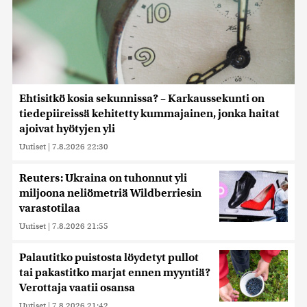
Ehtisitkö kosia sekunnissa? – Karkaussekunti on
tiedepiireissä kehitetty kummajainen, jonka haitat
ajoivat hyötyjen yli
Uutiset
|
7.8.2026 22:30
Reuters: Ukraina on tuhonnut yli
miljoona neliömetriä Wildberriesin
varastotilaa
Uutiset
|
7.8.2026 21:55
Palautitko puistosta löydetyt pullot
tai pakastitko marjat ennen myyntiä?
Verottaja vaatii osansa
Uutiset
|
7.8.2026 21:42