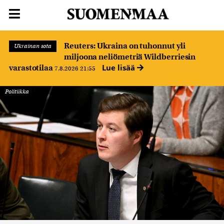
Reuters: Ukraina on tuhonnut yli
Ukrainan sota
miljoona neliömetriä Wildberriesin
Lue lisää
varastotilaa
7.8.2026 21:55
Politiikka