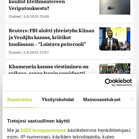
kuullut Etelämantereen
Veriputouksesta?
Uutiset
|
5.8.2026 23:00
Reuters: FBI aloitti yhteistyön Kiinan
ja Venäjän kanssa, kriitikot
huolissaan – ”Loistava peiterooli”
Uutiset
|
5.8.2026 22:07
Khamenein kanssa viestiminen on
vaikeaa, sanoo Iranin presidentti
Uutiset
|
6.8.2026 0:58
Suostumus
Yksityiskohdat
Mainosasetukset
Tiet
Uusimmat
Tietojesi vastuullinen käyttö
Me ja
1022 kumppanimme
käsittelemme henkilötietojasi,
Ehtisitkö kosia sekunnissa? – Karkaussekunti on
esim. IP-numeroasi, käyttäen teknologioita, kuten