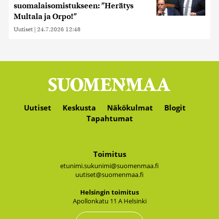
suomalaisomistukseen: ”Herätys
Multala ja Orpo!”
Uutiset
|
24.7.2026 12:48
Uutiset
Keskusta
Näkökulmat
Blogit
Tapahtumat
Toimitus
etunimi.sukunimi@suomenmaa.fi
uutiset@suomenmaa.fi
Hel­sin­gin toi­mi­tus
Apol­lon­ka­tu 11 A Hel­sin­ki