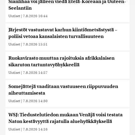
Sianlihaa voi jälleen viedä Etelä-Koreaan ja Uuteen-
jaamme sosiaalisen median, mainosalan ja analytiikka-
Seelantiin
alan kumppaneillemme tietoja siitä, miten käytät
Uutiset
|
7.8.2026 16:44
sivustoamme. Kumppanimme voivat yhdistää näitä
tietoja muihin tietoihin, joita olet antanut heille tai joita on
kerätty, kun olet käyttänyt heidän palvelujaan. Tietoja
Järjestöt vastustavat karhun kiintiömetsästystä –
saatetaan myös siirtää ulkomaille.
poliisi vetoaa kansalaisten turvallisuuteen
Uutiset
|
7.8.2026 15:51
Ruokavirasto muuttaa rajoituksia afrikkalaisen
sikaruton tartuntavyöhykkeellä
Uutiset
|
7.8.2026 14:57
Somejättejä vaaditaan vastuuseen riippuvuuden
aiheuttamisesta
Uutiset
|
7.8.2026 14:30
WSJ: Tiedustelutiedon mukaan Venäjä voisi testata
Naton kestävyyttä rajatulla aluehyökkäyksellä
Uutiset
|
7.8.2026 14:16