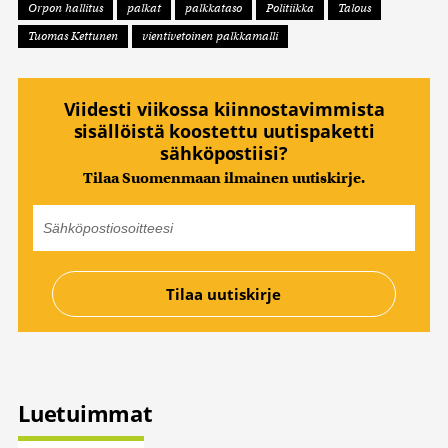
Orpon hallitus
palkat
palkkataso
Politiikka
Talous
Tuomas Kettunen
vientivetoinen palkkamalli
Viidesti viikossa kiinnostavimmista
sisällöistä koostettu uutispaketti
sähköpostiisi?
Tilaa Suomenmaan ilmainen uutiskirje.
Luetuimmat