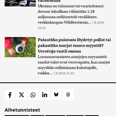
varastotilaa
Ukraina on tuhonnut tai vaurioittanut
drooni-iskuillaan vähintään 1,18
miljoonaa neliömetriä venäläisen
verkkokaupan Wildberriesin...
7.8.2026
21:55
Palautitko puistosta löydetyt pullot tai
pakastitko marjat ennen myyntiä?
Verottaja vaatii osansa
Luonnonvaraisten marjojen myynnistä
saadut tulot ovat verovapaita, kun marjat
myydään sellaisinaan kuluttajalle,
vaikka...
7.8.2026 21:42
Aihetunnisteet