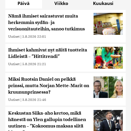
Päivä
Viikko
Kuukausi
Nämä ihmiset sairastuvat muita
herkemmin sydän- ja
verisuonitauteihin, sanoo tutkimus
Uutiset
|
5.8.2026 22:01
Ihmiset kahmivat nyt näitä tuotteita
Lidleistä – ”Hittitrendi”
Uutiset
|
5.8.2026 21:21
Miksi Ruotsin Daniel on pelkkä
prinssi, mutta Norjan Mette-Marit on
kruununprinsessa?
Uutiset
|
3.8.2026 21:46
Keskustan Siika-aho kertoo, mikä
hänestä on Ylen gallupin todellinen
uutinen – ”Kokoomus maksaa siitä