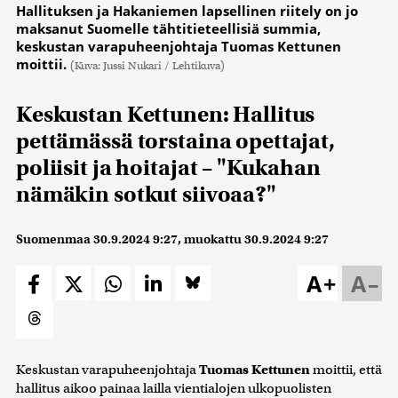
Hallituksen ja Hakaniemen lapsellinen riitely on jo
maksanut Suomelle tähtitieteellisiä summia,
keskustan varapuheenjohtaja Tuomas Kettunen
moittii.
(Kuva: Jussi Nukari / Lehtikuva)
Keskustan Kettunen: Hallitus
pettämässä torstaina opettajat,
poliisit ja hoitajat – "Kukahan
nämäkin sotkut siivoaa?"
Suomenmaa
30.9.2024 9:27
, muokattu
30.9.2024 9:27
A+
A–
Keskustan varapuheenjohtaja
Tuomas Kettunen
moittii, että
hallitus aikoo painaa lailla vientialojen ulkopuolisten