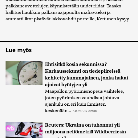
palkkaneuvottelujen käynnistetään uudet riidat. Taasko
hallitus haukkuu palkansaajapuolta mafiaväeksi ja
ammattiliitot pistävät lakkovahdit porteille, Kettunen kysyy.
Lue myös
Ehtisitkö kosia sekunnissa? –
Karkaussekunti on tiedepiireissä
kehitetty kummajainen, jonka haitat
ajoivat hyötyjen yli
Maapallon pyörimisnopeus vaihtelee,
joten pyörimisen vauhdista johtuva
ajankulu on eri kuin ihmisten
keskenään...
7.8.2026 22:30
Reuters: Ukraina on tuhonnut yli
miljoona neliömetriä Wildberriesin