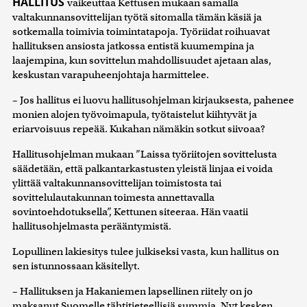
HALLITUS
vaikeuttaa Kettusen mukaan samalla
valtakunnansovittelijan työtä sitomalla tämän käsiä ja
sotkemalla toimivia toimintatapoja. Työriidat roihuavat
hallituksen ansiosta jatkossa entistä kuumempina ja
laajempina, kun sovittelun mahdollisuudet ajetaan alas,
keskustan varapuheenjohtaja harmittelee.
– Jos hallitus ei luovu hallitusohjelman kirjauksesta, pahenee
monien alojen työvoimapula, työtaistelut kiihtyvät ja
eriarvoisuus repeää. Kukahan nämäkin sotkut siivoaa?
Hallitusohjelman mukaan ”Laissa työriitojen sovittelusta
säädetään, että palkantarkastusten yleistä linjaa ei voida
ylittää valtakunnansovittelijan toimistosta tai
sovittelulautakunnan toimesta annettavalla
sovintoehdotuksella”, Kettunen siteeraa. Hän vaatii
hallitusohjelmasta perääntymistä.
Lopullinen lakiesitys tulee julkiseksi vasta, kun hallitus on
sen istunnossaan käsitellyt.
– Hallituksen ja Hakaniemen lapsellinen riitely on jo
maksanut Suomelle tähtitieteellisiä summia. Nyt kesken