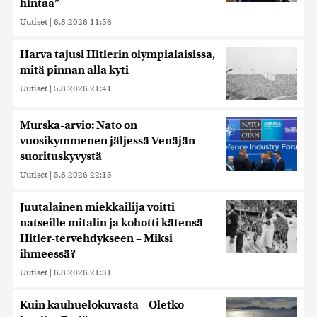
hintaa”
Uutiset
|
6.8.2026 11:56
Harva tajusi Hitlerin olympialaisissa,
mitä pinnan alla kyti
Uutiset
|
5.8.2026 21:41
Murska-arvio: Nato on
vuosikymmenen jäljessä Venäjän
suorituskyvystä
Uutiset
|
5.8.2026 22:15
Juutalainen miekkailija voitti
natseille mitalin ja kohotti kätensä
Hitler-tervehdykseen – Miksi
ihmeessä?
Uutiset
|
6.8.2026 21:31
Kuin kauhuelokuvasta – Oletko