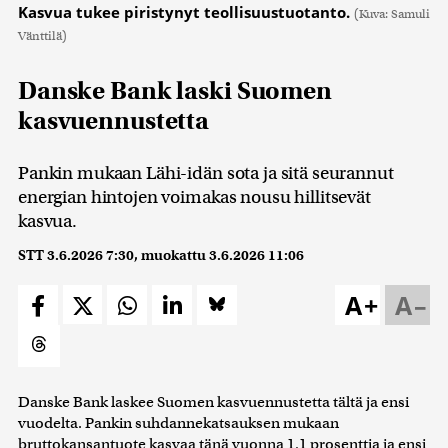
Kasvua tukee piristynyt teollisuustuotanto.
(Kuva: Samuli
Vänttilä)
Danske Bank laski Suomen
kasvuennustetta
Pankin mukaan Lähi-idän sota ja sitä seurannut
energian hintojen voimakas nousu hillitsevät
kasvua.
STT
3.6.2026 7:30
, muokattu
3.6.2026 11:06
A+
A–
Danske Bank laskee Suomen kasvuennustetta tältä ja ensi
vuodelta. Pankin suhdannekatsauksen mukaan
bruttokansantuote kasvaa tänä vuonna 1,1 prosenttia ja ensi