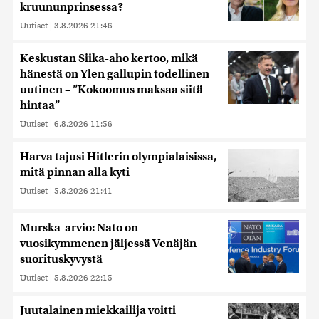
kruununprinsessa?
Uutiset
|
3.8.2026 21:46
Keskustan Siika-aho kertoo, mikä
hänestä on Ylen gallupin todellinen
uutinen – ”Kokoomus maksaa siitä
hintaa”
Uutiset
|
6.8.2026 11:56
Harva tajusi Hitlerin olympialaisissa,
mitä pinnan alla kyti
Uutiset
|
5.8.2026 21:41
Murska-arvio: Nato on
vuosikymmenen jäljessä Venäjän
suorituskyvystä
Uutiset
|
5.8.2026 22:15
Juutalainen miekkailija voitti