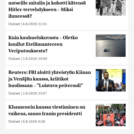
natseille mitalin ja kohotti kätensä
Hitler-tervehdykseen – Miksi
ihmeessä?
Uutiset
|
6.8.2026 21:31
Kuin kauhuelokuvasta – Oletko
kuullut Etelämantereen
Veriputouksesta?
Uutiset
|
5.8.2026 23:00
Reuters: FBI aloitti yhteistyön Kiinan
ja Venäjän kanssa, kriitikot
huolissaan – ”Loistava peiterooli”
Uutiset
|
5.8.2026 22:07
Khamenein kanssa viestiminen on
vaikeaa, sanoo Iranin presidentti
Uutiset
|
6.8.2026 0:58