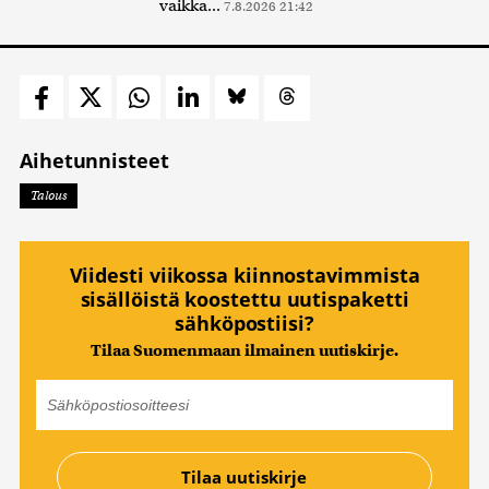
vaikka...
7.8.2026 21:42
Aihetunnisteet
Talous
Viidesti viikossa kiinnostavimmista
sisällöistä koostettu uutispaketti
sähköpostiisi?
Tilaa Suomenmaan ilmainen uutiskirje.