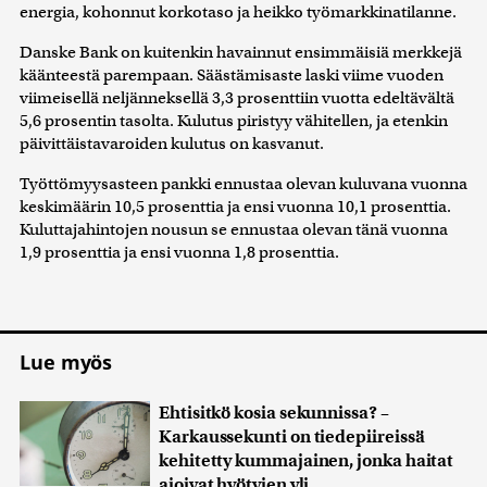
energia, kohonnut korkotaso ja heikko työmarkkinatilanne.
Danske Bank on kuitenkin havainnut ensimmäisiä merkkejä
käänteestä parempaan. Säästämisaste laski viime vuoden
viimeisellä neljänneksellä 3,3 prosenttiin vuotta edeltävältä
5,6 prosentin tasolta. Kulutus piristyy vähitellen, ja etenkin
päivittäistavaroiden kulutus on kasvanut.
Työttömyysasteen pankki ennustaa olevan kuluvana vuonna
keskimäärin 10,5 prosenttia ja ensi vuonna 10,1 prosenttia.
Kuluttajahintojen nousun se ennustaa olevan tänä vuonna
1,9 prosenttia ja ensi vuonna 1,8 prosenttia.
Lue myös
Ehtisitkö kosia sekunnissa? –
Karkaussekunti on tiedepiireissä
kehitetty kummajainen, jonka haitat
ajoivat hyötyjen yli