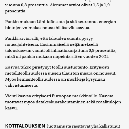
vuonna 0,8 prosenttia. Aiemmat arviot olivat 1,5 ja 1,9
prosenttia.
Pankin mukaan Lähi-idän sota ja sitä seurannut energian
hintojen voimakas nousu hillitsevät kasvua.
Pankki arvioi silti, että talouden suunta pysyy
nousujohteisena. Ensimmäisellä neljänneksellä
talouskasvun vauhti oli inflaatiokorjattuna 0,9 prosenttia,
mikä oli pankin mukaan nopeinta sitten vuoden 2021.
Kasvua tukee piristynyt teollisuustuotanto. Erityisesti
metalliteollisuudessa uusien tilausten määrä on noussut.
Myös kemianteollisuudessa on merkkejä kysynnän
vahvistumisesta.
Vienti kasvaa erityisesti Euroopan markkinoille. Kasvua
tuottavat myös datakeskusrakentaminen sekä reaalitulojen
kasvu.
KOTITALOUKSIEN
luottamusta rasittavat yhä kallistunut