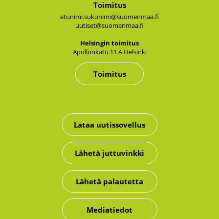
Toimitus
etunimi.sukunimi@suomenmaa.fi
uutiset@suomenmaa.fi
Hel­sin­gin toi­mi­tus
Apol­lon­ka­tu 11 A Hel­sin­ki
Toimitus
Lataa uutissovellus
Lähetä juttuvinkki
Lähetä palautetta
Mediatiedot