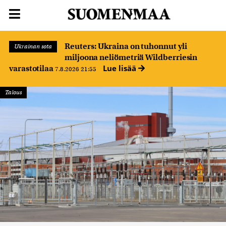
Reuters: Ukraina on tuhonnut yli
Ukrainan sota
miljoona neliömetriä Wildberriesin
Lue lisää
varastotilaa
7.8.2026 21:55
Talous