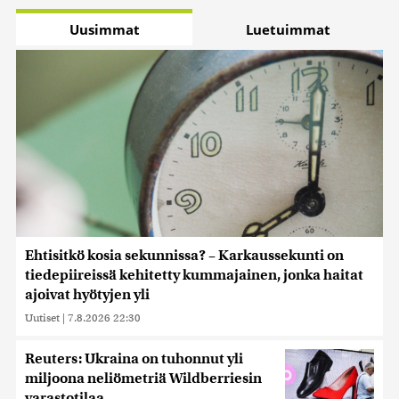
Uusimmat
Luetuimmat
Ehtisitkö kosia sekunnissa? – Karkaussekunti on
tiedepiireissä kehitetty kummajainen, jonka haitat
ajoivat hyötyjen yli
Uutiset
|
7.8.2026 22:30
Reuters: Ukraina on tuhonnut yli
miljoona neliömetriä Wildberriesin
varastotilaa