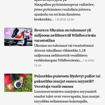
Maapallon pyörimisnopeus vaihtelee,
joten pyörimisen vauhdista johtuva
ajankulu on eri kuin ihmisten
keskenään...
7.8.2026 22:30
Reuters: Ukraina on tuhonnut yli
miljoona neliömetriä Wildberriesin
varastotilaa
Ukraina on tuhonnut tai vaurioittanut
drooni-iskuillaan vähintään 1,18
miljoonaa neliömetriä venäläisen
verkkokaupan Wildberriesin...
7.8.2026
21:55
Palautitko puistosta löydetyt pullot tai
pakastitko marjat ennen myyntiä?
Verottaja vaatii osansa
Luonnonvaraisten marjojen myynnistä
saadut tulot ovat verovapaita, kun marjat
myydään sellaisinaan kuluttajalle,