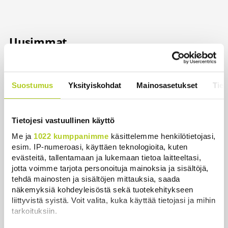
Uusimmat
Ehtisitkö kosia sekunnissa? – Karkaussekunti on
tiedepiireissä kehitetty kummajainen, jonka haitat
Suostumus
Yksityiskohdat
Mainosasetukset
Tiet
ajoivat hyötyjen yli
Uutiset
|
7.8.2026 22:30
Tietojesi vastuullinen käyttö
Reuters: Ukraina on tuhonnut yli miljoona
neliömetriä Wildberriesin varastotilaa
Me ja
1022 kumppanimme
käsittelemme henkilötietojasi,
esim. IP-numeroasi, käyttäen teknologioita, kuten
Uutiset
|
7.8.2026 21:55
evästeitä, tallentamaan ja lukemaan tietoa laitteeltasi,
jotta voimme tarjota personoituja mainoksia ja sisältöjä,
Palautitko puistosta löydetyt pullot tai pakastitko
tehdä mainosten ja sisältöjen mittauksia, saada
marjat ennen myyntiä? Verottaja vaatii osansa
näkemyksiä kohdeyleisöstä sekä tuotekehitykseen
Uutiset
|
7.8.2026 21:42
liittyvistä syistä. Voit valita, kuka käyttää tietojasi ja mihin
tarkoituksiin.
Timo Laaninen julistaa Wille Rydmanin Suomen