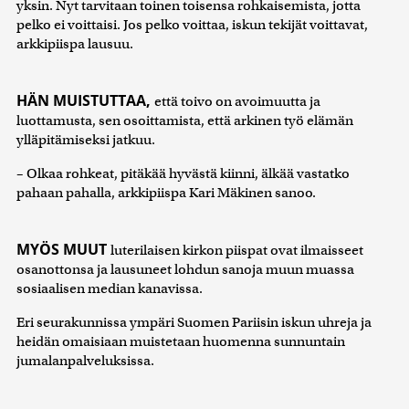
yksin. Nyt tarvitaan toinen toisensa rohkaisemista, jotta
pelko ei voittaisi. Jos pelko voittaa, iskun tekijät voittavat,
arkkipiispa lausuu.
HÄN MUISTUTTAA,
että toivo on avoimuutta ja
luottamusta, sen osoittamista, että arkinen työ elämän
ylläpitämiseksi jatkuu.
– Olkaa rohkeat, pitäkää hyvästä kiinni, älkää vastatko
pahaan pahalla, arkkipiispa Kari Mäkinen sanoo.
MYÖS MUUT
luterilaisen kirkon piispat ovat ilmaisseet
osanottonsa ja lausuneet lohdun sanoja muun muassa
sosiaalisen median kanavissa.
Eri seurakunnissa ympäri Suomen Pariisin iskun uhreja ja
heidän omaisiaan muistetaan huomenna sunnuntain
jumalanpalveluksissa.