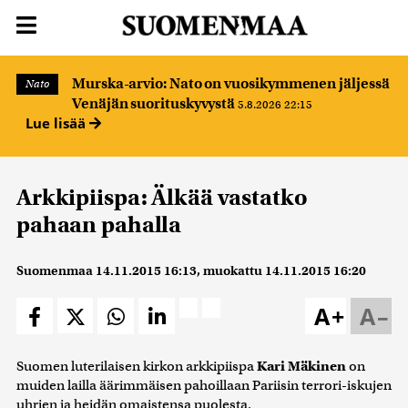
Murska-arvio: Nato on vuosikymmenen jäljessä
Nato
Venäjän suorituskyvystä
5.8.2026 22:15
Lue lisää
Arkkipiispa: Älkää vastatko
pahaan pahalla
Suomenmaa
14.11.2015 16:13
, muokattu
14.11.2015 16:20
A+
A–
Suomen luterilaisen kirkon arkkipiispa
Kari Mäkinen
on
muiden lailla äärimmäisen pahoillaan Pariisin terrori-iskujen
uhrien ja heidän omaistensa puolesta.