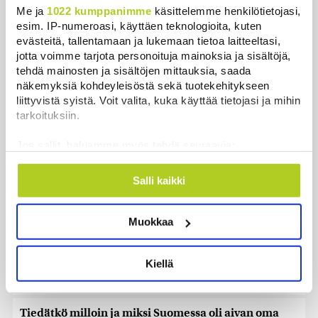
Me ja
1022 kumppanimme
käsittelemme henkilötietojasi,
Uutiset
|
6.8.2026 5:59
esim. IP-numeroasi, käyttäen teknologioita, kuten
evästeitä, tallentamaan ja lukemaan tietoa laitteeltasi,
Observatorio vahvistaa: SpaceX-raketin osa törmäsi
jotta voimme tarjota personoituja mainoksia ja sisältöjä,
Kuuhun ennustetusti
tehdä mainosten ja sisältöjen mittauksia, saada
Uutiset
|
6.8.2026 4:01
näkemyksiä kohdeyleisöstä sekä tuotekehitykseen
liittyvistä syistä. Voit valita, kuka käyttää tietojasi ja mihin
Torstaina 1,9 miljoonalla suomalaisella on
tarkoituksiin.
kiinteistöveron eräpäivä
Jos sallit, haluamme myös tehdä seuraavia:
Uutiset
|
6.8.2026 1:31
Kerätä tietoja maantieteellisestä sijainnistasi,
mahdollisesti muutaman metrin tarkkuudella
Khamenein kanssa viestiminen on vaikeaa, sanoo
Salli kaikki
Tunnistaa laitteesi skannaamalla sen
Iranin presidentti
ominaispiirteitä aktiivisesti (sormenjäljen
Uutiset
|
6.8.2026 0:58
Muokkaa
muodostaminen)
Lue lisää siitä, miten henkilötietojasi käsitellään ja miten
Kuin kauhuelokuvasta – Oletko kuullut
voit määrittää asetuksesi
tiedot-osiossa
. Voit muuttaa
Etelämantereen Veriputouksesta?
Kiellä
suostumustasi tai peruuttaa sen milloin vain
Uutiset
|
5.8.2026 23:00
evästeilmoituksessa.
Tiedätkö milloin ja miksi Suomessa oli aivan oma
Käytämme evästeitä tarjoamamme sisällön ja mainosten