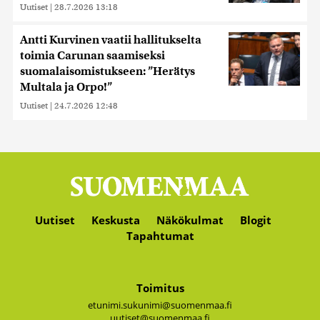
Uutiset
|
28.7.2026 13:18
Antti Kurvinen vaatii hallitukselta
toimia Carunan saamiseksi
suomalaisomistukseen: ”Herätys
Multala ja Orpo!”
Uutiset
|
24.7.2026 12:48
Uutiset
Keskusta
Näkökulmat
Blogit
Tapahtumat
Toimitus
etunimi.sukunimi@suomenmaa.fi
uutiset@suomenmaa.fi