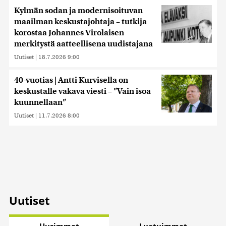
Kylmän sodan ja modernisoituvan
maailman keskustajohtaja – tutkija
korostaa Johannes Virolaisen
merkitystä aatteellisena uudistajana
Uutiset
|
18.7.2026 9:00
40-vuotias | Antti Kurvisella on
keskustalle vakava viesti – ”Vain isoa
kuunnellaan”
Uutiset
|
11.7.2026 8:00
Uutiset
Uusimmat
Luetuimmat