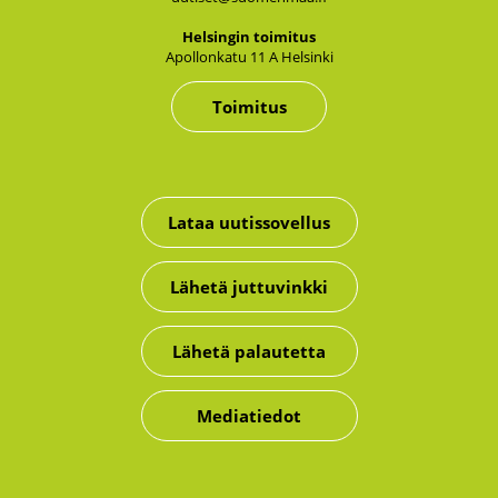
Hel­sin­gin toi­mi­tus
Apol­lon­ka­tu 11 A Hel­sin­ki
Toimitus
Lataa uutissovellus
Lähetä juttuvinkki
Lähetä palautetta
Mediatiedot