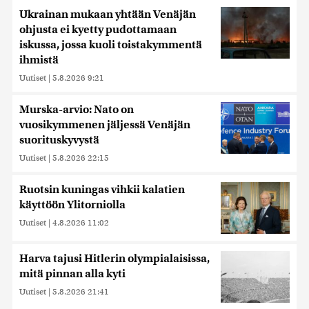
Ukrainan mukaan yhtään Venäjän
ohjusta ei kyetty pudottamaan
iskussa, jossa kuoli toistakymmentä
ihmistä
Uutiset
|
5.8.2026 9:21
Murska-arvio: Nato on
vuosikymmenen jäljessä Venäjän
suorituskyvystä
Uutiset
|
5.8.2026 22:15
Ruotsin kuningas vihkii kalatien
käyttöön Ylitorniolla
Uutiset
|
4.8.2026 11:02
Harva tajusi Hitlerin olympialaisissa,
mitä pinnan alla kyti
Uutiset
|
5.8.2026 21:41