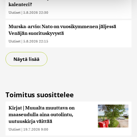
kalenteri?
räätälöimiseen, sosiaalisen median ominaisuuksien
tukemiseen ja kävijämäärämme analysoimiseen. Lisäksi
Uutiset
|
5.8.2026 22:30
jaamme sosiaalisen median, mainosalan ja analytiikka-
alan kumppaneillemme tietoja siitä, miten käytät
Murska-arvio: Nato on vuosikymmenen jäljessä
sivustoamme. Kumppanimme voivat yhdistää näitä
Venäjän suorituskyvystä
tietoja muihin tietoihin, joita olet antanut heille tai joita on
Uutiset
|
5.8.2026 22:15
kerätty, kun olet käyttänyt heidän palvelujaan. Tietoja
saatetaan myös siirtää ulkomaille.
Näytä lisää
Toimitus suosittelee
Kirjat | Muualta muuttava on
maaseudulla aina outolintu,
uutuuskirja väittää
Uutiset
|
19.7.2026 9:00