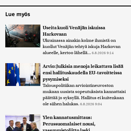
Lue myös
Useita kuoli Venäjän iskuissa
Harkovaan
Ukrainassa ainakin kolme ihmistä on
kuollut Venäjän tehtyä iskuja Harkovan
alueelle, kertoo lähellä...
6.8.2026 9:14
Arvio: Julkisia menoja leikattava lisää
ensi hallituskaudella EU-tavoitteissa
pysymiseksi
Talouspolitiikan arviointineuvoston
mukaan uusista sopeutuksista kannattaisi
päättää jo syksyllä. Hallitus ei kuitenkaan
ole siihen halukas.
6.8.2026 9:04
Ylen kannatusmittaus:
Perussuomalaiset nousi,
vasemmistoliitto laski