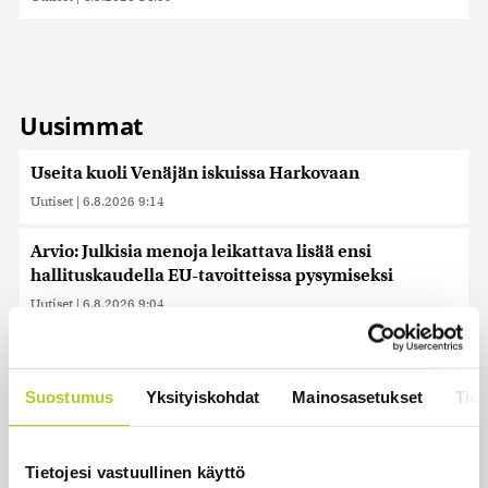
Uusimmat
Useita kuoli Venäjän iskuissa Harkovaan
Uutiset
|
6.8.2026 9:14
Arvio: Julkisia menoja leikattava lisää ensi
hallituskaudella EU-tavoitteissa pysymiseksi
Uutiset
|
6.8.2026 9:04
Ylen kannatusmittaus: Perussuomalaiset nousi,
vasemmistoliitto laski
Suostumus
Yksityiskohdat
Mainosasetukset
Tiet
Uutiset
|
6.8.2026 6:53
Saksan sisäministeri: Lentokentän droonilöytöä
Tietojesi vastuullinen käyttö
tutkitaan hybridihyökkäyksenä