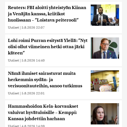
Reuters: FBI aloitti yhteistyön Kiinan
ja Venäjän kanssa, kriitikot
huolissaan – ”Loistava peiterooli”
Uutiset
|
5.8.2026 22:07
Lohi roimi Purran esitystä Ylellä: ”Nyt
olisi ollut viimeinen hetki ottaa järki
käteen”
Uutiset
|
5.8.2026 14:40
Nämä ihmiset sairastuvat muita
herkemmin sydän- ja
verisuonitauteihin, sanoo tutkimus
Uutiset
|
5.8.2026 22:01
Hammashoidon Kela-korvaukset
valuivat hyvätuloisille – Kemppi:
Kansaa johdettiin harhaan
Uutiset
|
4.8.2026 14:39