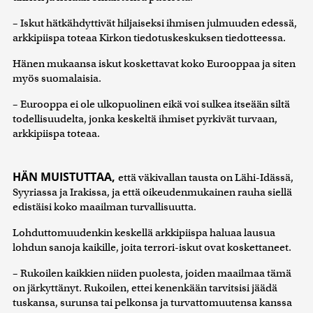
– Iskut hätkähdyttivät hiljaiseksi ihmisen julmuuden edessä,
arkkipiispa toteaa Kirkon tiedotuskeskuksen tiedotteessa.
Hänen mukaansa iskut koskettavat koko Eurooppaa ja siten
myös suomalaisia.
– Eurooppa ei ole ulkopuolinen eikä voi sulkea itseään siltä
todellisuudelta, jonka keskeltä ihmiset pyrkivät turvaan,
arkkipiispa toteaa.
HÄN MUISTUTTAA,
että väkivallan tausta on Lähi-Idässä,
Syyriassa ja Irakissa, ja että oikeudenmukainen rauha siellä
edistäisi koko maailman turvallisuutta.
Lohduttomuudenkin keskellä arkkipiispa haluaa lausua
lohdun sanoja kaikille, joita terrori-iskut ovat koskettaneet.
– Rukoilen kaikkien niiden puolesta, joiden maailmaa tämä
on järkyttänyt. Rukoilen, ettei kenenkään tarvitsisi jäädä
tuskansa, surunsa tai pelkonsa ja turvattomuutensa kanssa