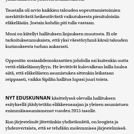
Taustalla oli arvio kaikkien talouden sopeuttamistoimien
merkittävästä heikentävästä vaikutuksesta pienituloisiin
eläkeläisiin. Jostain kohdin piti tulla vastaan.
Moni on kiitellyt hallituksen linjauksen muutosta. Ei ole
tarkoituksenmukaista, että yksi väestöryhmä kärsii talouden
kurimuksesta turhan ankarasti.
Oppositio
sosiaalidemokraattien johdolla sai kuitenkin uutta
vettä eläkeläismyllyyn. He levittivät kulovalkean lailla luuloa
siitä, että eläkeläisten asumistukea sittenkin leikataan
reippaasti, vaikka Sipilän hallitus lupasi juuri toista.
NYT EDUSKUNNAN
käsittelyssä olevalla hallituksen
esityksellä jäädytetään eläkkeensaajan ja yleisen asumistuen
enimmäisasumismenot vuoden 2015 tasolle.
Kun järjestelmät jätettiinkin yhdistämättä, on loogista ja
yhdenvertaista, että se tehdään molemmissa järjestelmissä.