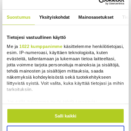
Saksan sisäministeri: Lentokentän
droonilöytöä tutkitaan
Suostumus
Yksityiskohdat
Mainosasetukset
Tiet
hybridihyökkäyksenä
Uutiset
|
6.8.2026 5:59
Tietojesi vastuullinen käyttö
Observatorio vahvistaa: SpaceX-
raketin osa törmäsi Kuuhun
Me ja
1022 kumppanimme
käsittelemme henkilötietojasi,
ennustetusti
esim. IP-numeroasi, käyttäen teknologioita, kuten
evästeitä, tallentamaan ja lukemaan tietoa laitteeltasi,
Uutiset
|
6.8.2026 4:01
jotta voimme tarjota personoituja mainoksia ja sisältöjä,
tehdä mainosten ja sisältöjen mittauksia, saada
näkemyksiä kohdeyleisöstä sekä tuotekehitykseen
Luetuimmat
liittyvistä syistä. Voit valita, kuka käyttää tietojasi ja mihin
tarkoituksiin.
Päivä
Viikko
Kuukausi
Jos sallit, haluamme myös tehdä seuraavia:
Miksi Ruotsin Daniel on pelkkä
Kerätä tietoja maantieteellisestä sijainnistasi,
prinssi, mutta Norjan Mette-Marit on
mahdollisesti muutaman metrin tarkkuudella
Salli kaikki
Tunnistaa laitteesi skannaamalla sen
kruununprinsessa?
ominaispiirteitä aktiivisesti (sormenjäljen
Uutiset
|
3.8.2026 21:46