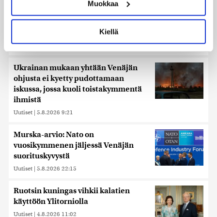
Muokkaa
muodostaminen)
Lue lisää siitä, miten henkilötietojasi käsitellään ja miten
Ihmiset kahmivat nyt näitä tuotteita
voit määrittää asetuksesi
tiedot-osiossa
. Voit muuttaa
Lidleistä – ”Hittitrendi”
Kiellä
suostumustasi tai peruuttaa sen milloin vain
Uutiset
|
5.8.2026 21:21
evästeilmoituksessa.
Käytämme evästeitä tarjoamamme sisällön ja mainosten
Ukrainan mukaan yhtään Venäjän
räätälöimiseen, sosiaalisen median ominaisuuksien
ohjusta ei kyetty pudottamaan
tukemiseen ja kävijämäärämme analysoimiseen. Lisäksi
iskussa, jossa kuoli toistakymmentä
jaamme sosiaalisen median, mainosalan ja analytiikka-
ihmistä
alan kumppaneillemme tietoja siitä, miten käytät
Uutiset
|
5.8.2026 9:21
sivustoamme. Kumppanimme voivat yhdistää näitä
tietoja muihin tietoihin, joita olet antanut heille tai joita on
Murska-arvio: Nato on
kerätty, kun olet käyttänyt heidän palvelujaan. Tietoja
vuosikymmenen jäljessä Venäjän
saatetaan myös siirtää ulkomaille.
suorituskyvystä
Uutiset
|
5.8.2026 22:15
Ruotsin kuningas vihkii kalatien
käyttöön Ylitorniolla
Uutiset
|
4.8.2026 11:02