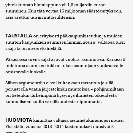
yhteiskunnan hintalappuna yli 1,5 miljardin euron
suuruinen. Kun tätä vertaa 15 miljoonan säästöesitykseen,
asia asettuu uusiin mittasuhteisiin.
TAUSTALLA
on erityisesti pääkaupunkiseudun ja muiden
suurten kaupunkien asumisen hinnan nousu. Valtaosa tuen
saajista on myös yksineläjiä.
Pääasiassa tuen saajat asuvat vuokra-asunnoissa. Karkeasti
todettuna asumisen tuki on tukea asuntojaan vuokraavalle
omistavalle luokalle.
Siihen argumenttiin ei voi kuitenkaan tarrautua ja sillä
perusteella vaatia järjestelmän muutoksia – pohjimmiltaan
on tietenkin tärkeimpänä kysymys ihmisten oikeudesta
kunnolliseen kotiin varallisuudesta riippumatta.
HUOMIOTA
kiinnittää valtaisa asumistukimenojen nousu.
Yksistään vuosina 2013–2014 kustannukset nousivat 8
prosenttia.