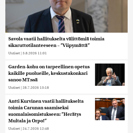
Savola vaatii hallitukselta välittömiä toimia
sikaruttotilanteeseen – ”Viipymättä”
Uutiset
|
3.8.2026 11:01
Garden-kohu on tarpeellinen opetus
kaikille puolueille, keskustakonkari
sanoo MT:ssä
Uutiset
|
28.7.2026 13:18
Antti Kurvinen vaatii hallitukselta
toimia Carunan saamiseksi
suomalaisomistukseen: ”Herätys
Multala ja Orpo!”
Uutiset
|
24.7.2026 12:48