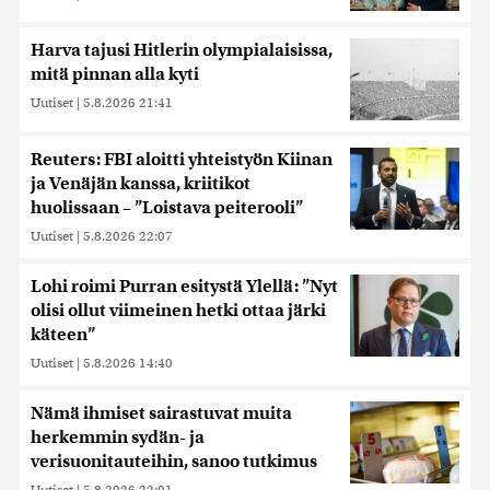
Harva tajusi Hitlerin olympialaisissa,
mitä pinnan alla kyti
Uutiset
|
5.8.2026 21:41
Reuters: FBI aloitti yhteistyön Kiinan
ja Venäjän kanssa, kriitikot
huolissaan – ”Loistava peiterooli”
Uutiset
|
5.8.2026 22:07
Lohi roimi Purran esitystä Ylellä: ”Nyt
olisi ollut viimeinen hetki ottaa järki
käteen”
Uutiset
|
5.8.2026 14:40
Nämä ihmiset sairastuvat muita
herkemmin sydän- ja
verisuonitauteihin, sanoo tutkimus
Uutiset
|
5.8.2026 22:01