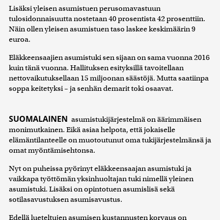
Lisäksi yleisen asumistuen perusomavastuun
tulosidonnaisuutta nostetaan 40 prosentista 42 prosenttiin.
Näin ollen yleisen asumistuen taso laskee keskimäärin 9
euroa.
Eläkkeensaajien asumistuki sen sijaan on sama vuonna 2016
kuin tänä vuonna. Hallituksen esityksillä tavoitellaan
nettovaikutuksellaan 15 miljoonan säästöjä. Mutta saatiinpa
soppa keitetyksi – ja senhän demarit toki osaavat.
SUOMALAINEN
asumistukijärjestelmä on äärimmäisen
monimutkainen. Eikä asiaa helpota, että jokaiselle
elämäntilanteelle on muotoutunut oma tukijärjestelmänsä ja
omat myöntämisehtonsa.
Nyt on puheissa pyörinyt eläkkeensaajan asumistuki ja
vaikkapa työttömän yksinhuoltajan tuki nimellä yleinen
asumistuki. Lisäksi on opintotuen asumislisä sekä
sotilasavustuksen asumisavustus.
Edellä lueteltujen asumisen kustannusten korvaus on