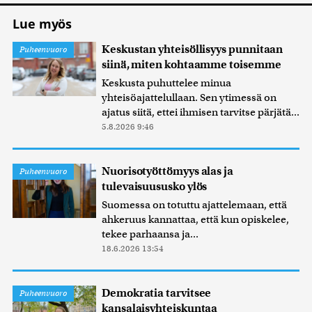
Lue myös
Keskustan yhteisöllisyys punnitaan
Puheenvuoro
siinä, miten kohtaamme toisemme
Keskusta puhuttelee minua
yhteisöajattelullaan. Sen ytimessä on
ajatus siitä, ettei ihmisen tarvitse pärjätä...
5.8.2026 9:46
Nuorisotyöttömyys alas ja
Puheenvuoro
tulevaisuususko ylös
Suomessa on totuttu ajattelemaan, että
ahkeruus kannattaa, että kun opiskelee,
tekee parhaansa ja...
18.6.2026 13:54
Demokratia tarvitsee
Puheenvuoro
kansalaisyhteiskuntaa