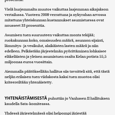
Vielä hurjemmalta muutos vaikuttaa laajemman aikajakson
vertailussa. Vuoteen 2008 verrattuna ja nykyrahan arvossa
mitattuna yhteiskunnan kustannukset asumistuessa ovat
nousseet 33 prosenttia.
Asumisen tuen suuruuteen vaikuttaa monta tekijää;
ruokakunnan koko, omaisuuden määrä, asunnon sijainti,
lämmitys- ja vesikulut, alaikäisten lasten määrä ja niin
edelleen. Pelkästään järjestelmän pyörittäminen lohkaisee
eläkeläisten ja yleisen asumistuen osalta Kelan potista 55,5
miljoonaa euroa vuosittain.
Aiemmalla päätöksellään hallitus siis tavoitteli sitä, että tästä
neljän erilaisen tuen viidakosta kaksi tuen muotoa olisi
kriteereiltään yhtenäistetty.
YHTENÄISTÄMISESTÄ
puhuttiin jo Vanhasen II hallituksen
kaudella Sata-komiteassa.
Yhdessä järjestelmässä olisi helpompi järjestää