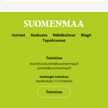
Uutiset
Keskusta
Näkökulmat
Blogit
Tapahtumat
Toimitus
etunimi.sukunimi@suomenmaa.fi
uutiset@suomenmaa.fi
Hel­sin­gin toi­mi­tus
Apol­lon­ka­tu 11 A Hel­sin­ki
Toimitus