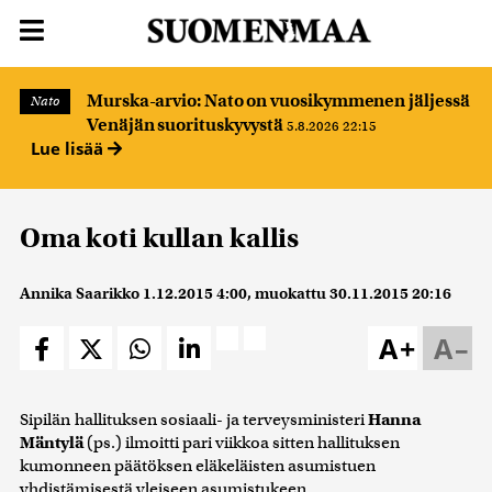
Murska-arvio: Nato on vuosikymmenen jäljessä
Nato
Venäjän suorituskyvystä
5.8.2026 22:15
Lue lisää
Oma koti kullan kallis
Annika Saarikko
1.12.2015 4:00
, muokattu
30.11.2015 20:16
A+
A–
Sipilän
hallituksen sosiaali- ja terveysministeri
Hanna
Mäntylä
(ps.) ilmoitti pari viikkoa sitten hallituksen
kumonneen päätöksen eläkeläisten asumistuen
yhdistämisestä yleiseen asumistukeen.