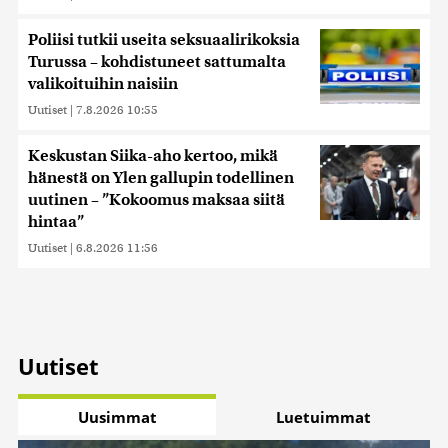
saatetaan myös siirtää ulkomaille.
Poliisi tutkii useita seksuaalirikoksia
Turussa – kohdistuneet sattumalta
valikoituihin naisiin
Uutiset
|
7.8.2026 10:55
Keskustan Siika-aho kertoo, mikä
hänestä on Ylen gallupin todellinen
uutinen – ”Kokoomus maksaa siitä
hintaa”
Uutiset
|
6.8.2026 11:56
Uutiset
Uusimmat
Luetuimmat