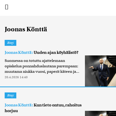
Joonas Könttä
Blogi
Joonas Könttä:
Uuden ajan köyhälistö?
Suomessa on totuttu ajattelemaan
opiskelua ponnahduslautana parempaan:
muutama niukka vuosi, paperit käteen ja...
20.4.2026 14:40
Blogi
Joonas Könttä:
Kun tieto ontuu, rahoitus
horjuu