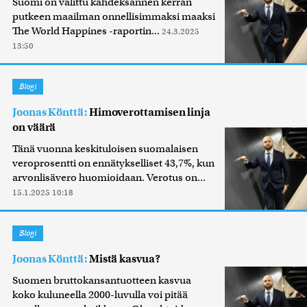
Suomi on valittu kahdeksannen kerran
putkeen maailman onnellisimmaksi maaksi
The World Happines -raportin...
24.3.2025
13:50
Blogi
Joonas Könttä:
Himoverottamisen linja
on väärä
Tänä vuonna keskituloisen suomalaisen
veroprosentti on ennätykselliset 43,7%, kun
arvonlisävero huomioidaan. Verotus on...
15.1.2025 10:18
Blogi
Joonas Könttä:
Mistä kasvua?
Suomen bruttokansantuotteen kasvua
koko kuluneella 2000-luvulla voi pitää