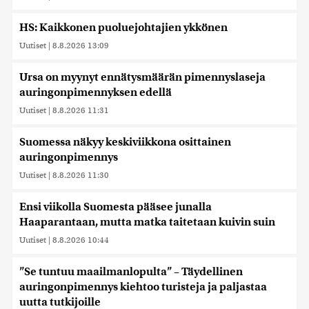
HS: Kaikkonen puoluejohtajien ykkönen
Uutiset
|
8.8.2026 13:09
Ursa on myynyt ennätysmäärän pimennyslaseja
auringonpimennyksen edellä
Uutiset
|
8.8.2026 11:31
Suomessa näkyy keskiviikkona osittainen
auringonpimennys
Uutiset
|
8.8.2026 11:30
Ensi viikolla Suomesta pääsee junalla
Haaparantaan, mutta matka taitetaan kuivin suin
Uutiset
|
8.8.2026 10:44
”Se tuntuu maailmanlopulta” – Täydellinen
auringonpimennys kiehtoo turisteja ja paljastaa
uutta tutkijoille