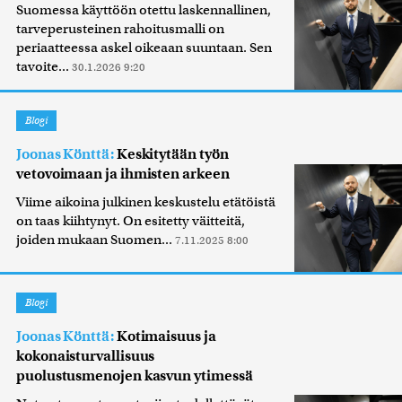
Suomessa käyttöön otettu laskennallinen,
tarveperusteinen rahoitusmalli on
periaatteessa askel oikeaan suuntaan. Sen
tavoite...
30.1.2026 9:20
Blogi
Joonas Könttä:
Keskitytään työn
vetovoimaan ja ihmisten arkeen
Viime aikoina julkinen keskustelu etätöistä
on taas kiihtynyt. On esitetty väitteitä,
joiden mukaan Suomen...
7.11.2025 8:00
Blogi
Joonas Könttä:
Kotimaisuus ja
kokonaisturvallisuus
puolustusmenojen kasvun ytimessä