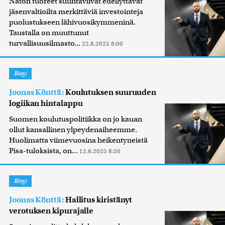
Naton tuoreet suuntaviivat edellyttävät
jäsenvaltioilta merkittäviä investointeja
puolustukseen lähivuosikymmeninä.
Taustalla on muuttunut
turvallisuusilmasto...
22.8.2025 8:00
Blogi
Joonas Könttä:
Koulutuksen suuruuden
logiikan hintalappu
Suomen koulutuspolitiikka on jo kauan
ollut kansallinen ylpeydenaiheemme.
Huolimatta viimevuosina heikentyneistä
Pisa-tuloksista, on...
12.6.2025 8:50
Blogi
Joonas Könttä:
Hallitus kiristänyt
verotuksen kipurajalle