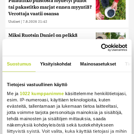
Palautitko puistosta löydetyt pullot
tai pakastitko marjat ennen myyntiä?
Verottaja vaatii osansa
Uutiset
|
7.8.2026 21:42
Miksi Ruotsin Daniel on pelkkä
prinssi, mutta Norjan Mette-Marit on
kruununprinsessa?
Uutiset
|
3.8.2026 21:46
Suostumus
Yksityiskohdat
Mainosasetukset
Tiet
Timo Laaninen julistaa Wille
Rydmanin Suomen taitavimmaksi
poliitikoksi
Tietojesi vastuullinen käyttö
Uutiset
|
7.8.2026 18:09
Me ja
1022 kumppanimme
käsittelemme henkilötietojasi,
esim. IP-numeroasi, käyttäen teknologioita, kuten
Juutalainen miekkailija voitti
evästeitä, tallentamaan ja lukemaan tietoa laitteeltasi,
natseille mitalin ja kohotti kätensä
jotta voimme tarjota personoituja mainoksia ja sisältöjä,
Hitler-tervehdykseen – Miksi
tehdä mainosten ja sisältöjen mittauksia, saada
ihmeessä?
näkemyksiä kohdeyleisöstä sekä tuotekehitykseen
liittyvistä syistä. Voit valita, kuka käyttää tietojasi ja mihin
Uutiset
|
6.8.2026 21:31