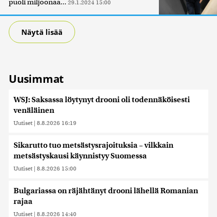
puoli miljoonaa...
29.1.2024 15:00
Näytä lisää
Uusimmat
WSJ: Saksassa löytynyt drooni oli todennäköisesti
venäläinen
Uutiset
|
8.8.2026 16:19
Sikarutto tuo metsästysrajoituksia – vilkkain
metsästyskausi käynnistyy Suomessa
Uutiset
|
8.8.2026 15:00
Bulgariassa on räjähtänyt drooni lähellä Romanian
rajaa
Uutiset
|
8.8.2026 14:40