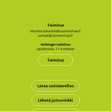
Toimitus
etunimi.sukunimi@suomenmaa.fi
uutiset@suomenmaa.fi
Hel­sin­gin toi­mi­tus
Apol­lon­ka­tu 11 A Hel­sin­ki
Toimitus
Lataa uutissovellus
Lähetä juttuvinkki