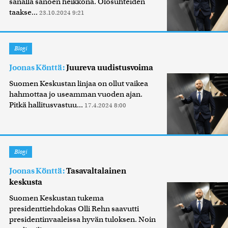
sanalla sanoen heikkona. Olosuhteiden
taakse...
23.10.2024 9:21
Blogi
Joonas Könttä:
Juureva uudistusvoima
Suomen Keskustan linjaa on ollut vaikea
hahmottaa jo useamman vuoden ajan.
Pitkä hallitusvastuu...
17.4.2024 8:00
Blogi
Joonas Könttä:
Tasavaltalainen
keskusta
Suomen Keskustan tukema
presidenttiehdokas Olli Rehn saavutti
presidentinvaaleissa hyvän tuloksen. Noin