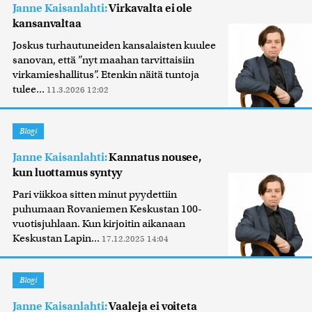
Janne Kaisanlahti:
Virkavalta ei ole
kansanvaltaa
Joskus turhautuneiden kansalaisten kuulee
sanovan, että ”nyt maahan tarvittaisiin
virkamieshallitus”. Etenkin näitä tuntoja
tulee...
11.3.2026 12:02
Blogi
Janne Kaisanlahti:
Kannatus nousee,
kun luottamus syntyy
Pari viikkoa sitten minut pyydettiin
puhumaan Rovaniemen Keskustan 100-
vuotisjuhlaan. Kun kirjoitin aikanaan
Keskustan Lapin...
17.12.2025 14:04
Blogi
Janne Kaisanlahti:
Vaaleja ei voiteta