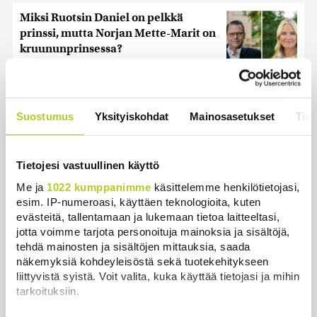
Miksi Ruotsin Daniel on pelkkä
prinssi, mutta Norjan Mette-Marit on
kruununprinsessa?
Uutiset
|
3.8.2026 21:46
HS: Kaikkonen puoluejohtajien
ykkönen
Suostumus
Yksityiskohdat
Mainosasetukset
Tiet
Uutiset
|
8.8.2026 13:09
Tietojesi vastuullinen käyttö
Palautitko puistosta löydetyt pullot
tai pakastitko marjat ennen myyntiä?
Me ja
1022 kumppanimme
käsittelemme henkilötietojasi,
Verottaja vaatii osansa
esim. IP-numeroasi, käyttäen teknologioita, kuten
evästeitä, tallentamaan ja lukemaan tietoa laitteeltasi,
Uutiset
|
7.8.2026 21:42
jotta voimme tarjota personoituja mainoksia ja sisältöjä,
tehdä mainosten ja sisältöjen mittauksia, saada
Timo Laaninen julistaa Wille
näkemyksiä kohdeyleisöstä sekä tuotekehitykseen
Rydmanin Suomen taitavimmaksi
liittyvistä syistä. Voit valita, kuka käyttää tietojasi ja mihin
poliitikoksi
tarkoituksiin.
Uutiset
|
7.8.2026 18:09