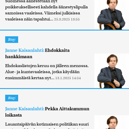
Suomessa äänestetään nyt
poikkeuksellisesti kahdella äänestyslipulla
samoissa vaaleissa. Viimeksi julkisissa
vaaleissa näin tapahtui...
25.3.2025 13:55
Blogi
Janne Kaisanlahti:
Ehdokkaita
hankkimaan
Ehdokaslistojen keruu on jälleen menossa.
Alue- ja kuntavaaleissa, jotka käydään
ensimmäistä kertaa nyt...
13.1.2025 14:54
Blogi
Janne Kaisanlahti:
Pekka Aittakummun
loikasta
Lauantaipäivän kotimaisen politiikan suuri