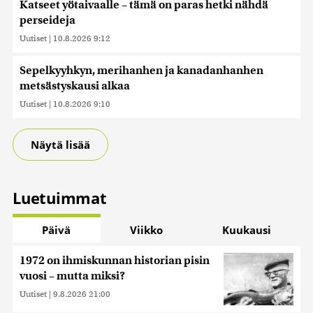
Katseet yötaivaalle – tämä on paras hetki nähdä
perseideja
Uutiset
|
10.8.2026 9:12
Sepelkyyhkyn, merihanhen ja kanadanhanhen
metsästyskausi alkaa
Uutiset
|
10.8.2026 9:10
Näytä lisää
Luetuimmat
Päivä
Viikko
Kuukausi
1972 on ihmiskunnan historian pisin
vuosi – mutta miksi?
Uutiset
|
9.8.2026 21:00