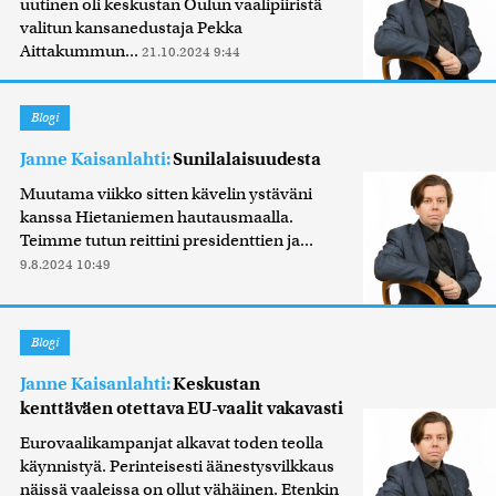
uutinen oli keskustan Oulun vaalipiiristä
valitun kansanedustaja Pekka
Aittakummun...
21.10.2024 9:44
Blogi
Janne Kaisanlahti:
Sunilalaisuudesta
Muutama viikko sitten kävelin ystäväni
kanssa Hietaniemen hautausmaalla.
Teimme tutun reittini presidenttien ja...
9.8.2024 10:49
Blogi
Janne Kaisanlahti:
Keskustan
kenttäväen otettava EU-vaalit vakavasti
Eurovaalikampanjat alkavat toden teolla
käynnistyä. Perinteisesti äänestysvilkkaus
näissä vaaleissa on ollut vähäinen. Etenkin