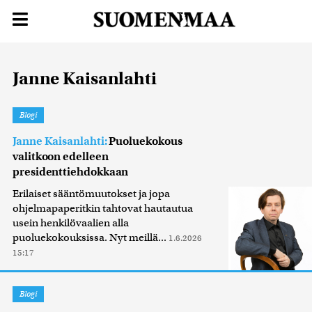
Janne Kaisanlahti
Blogi
Janne Kaisanlahti:
Puoluekokous
valitkoon edelleen
presidenttiehdokkaan
Erilaiset sääntömuutokset ja jopa
ohjelmapaperitkin tahtovat hautautua
usein henkilövaalien alla
puoluekokouksissa. Nyt meillä...
1.6.2026
15:17
Blogi