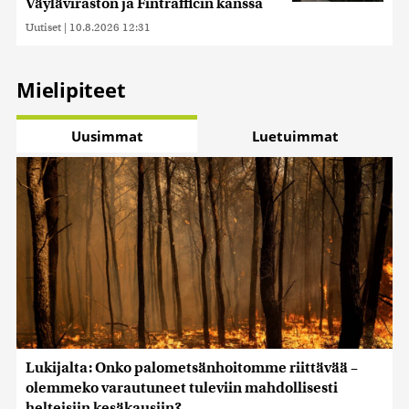
Väyläviraston ja Fintrafficin kanssa
Uutiset
|
10.8.2026 12:31
Mielipiteet
Uusimmat
Luetuimmat
Lukijalta: Onko palometsänhoitomme riittävää –
olemmeko varautuneet tuleviin mahdollisesti
helteisiin kesäkausiin?