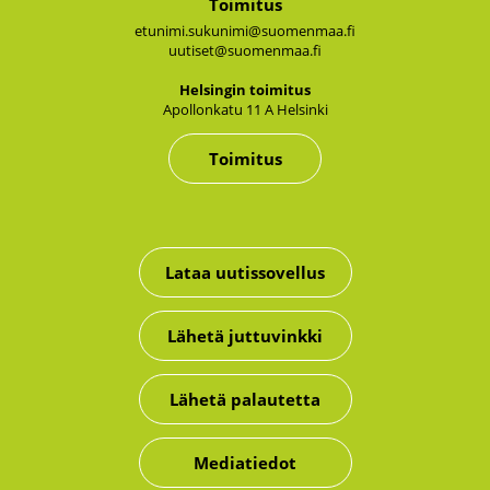
Toimitus
etunimi.sukunimi@suomenmaa.fi
uutiset@suomenmaa.fi
Hel­sin­gin toi­mi­tus
Apol­lon­ka­tu 11 A Hel­sin­ki
Toimitus
Lataa uutissovellus
Lähetä juttuvinkki
Lähetä palautetta
Mediatiedot