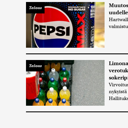
Muutos:
Talous
uudelle
Hartwall
valmistu
Limonad
Talous
verotuk
sokerip
Virvoitu
nykyistä
Hallituk