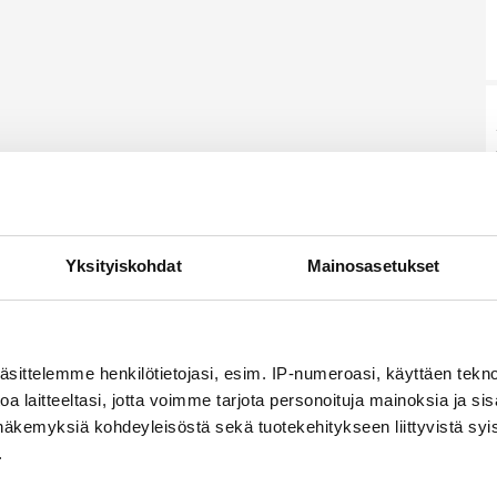
Yksityiskohdat
Mainosasetukset
äsittelemme henkilötietojasi, esim. IP-numeroasi, käyttäen teknol
a laitteeltasi, jotta voimme tarjota personoituja mainoksia ja sis
näkemyksiä kohdeyleisöstä sekä tuotekehitykseen liittyvistä syist
.