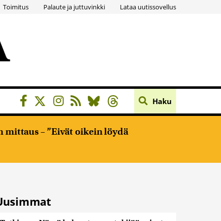
Toimitus
Palaute ja juttuvinkki
Lataa uutissovellus
Haku
 mittaus – ”Eivät oikein löydä
Uusimmat