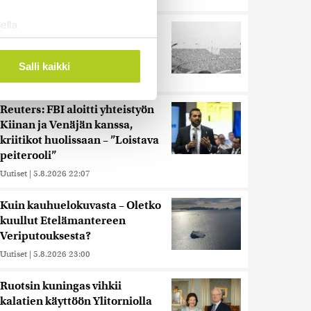
ella
Harva tajusi Hitlerin
ostaminen)
olympialaisissa, mitä pinnan
alla kyti
ossa
. Voit muuttaa
Salli kaikki
Uutiset
|
5.8.2026 21:41
Reuters: FBI aloitti yhteistyön
 ominaisuuksien tukemiseen
Kiinan ja Venäjän kanssa,
tiikka-alan
kriitikot huolissaan – ”Loistava
ietoja muihin tietoihin, joita
peiterooli”
 myös siirtää ulkomaille.
Uutiset
|
5.8.2026 22:07
Kuin kauhuelokuvasta – Oletko
kuullut Etelämantereen
Veriputouksesta?
Uutiset
|
5.8.2026 23:00
Ruotsin kuningas vihkii
kalatien käyttöön Ylitorniolla