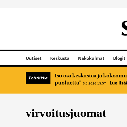
Uutiset
Keskusta
Näkökulmat
Blogit
Iso osa keskustaa ja kokoomus
Politiikka
puoluetta”
Lue lis
6.8.2026 15:57
virvoitusjuomat