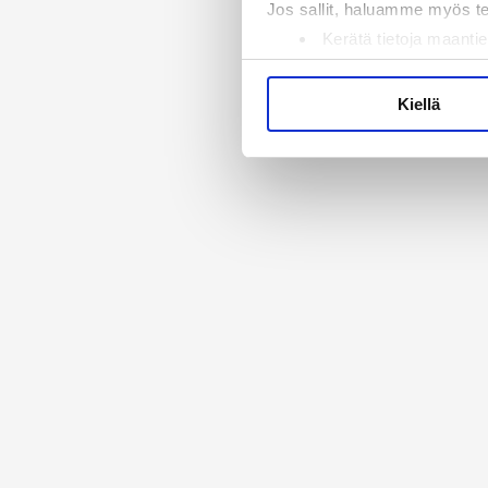
Jos sallit, haluamme myös t
Kerätä tietoja maantie
Tunnistaa laitteesi s
Lue lisää siitä, miten henkilö
Kiellä
suostumustasi tai peruuttaa 
Käytämme evästeitä tarjoama
ja kävijämäärämme analysoim
kumppaneillemme tietoja siitä
olet antanut heille tai joita 