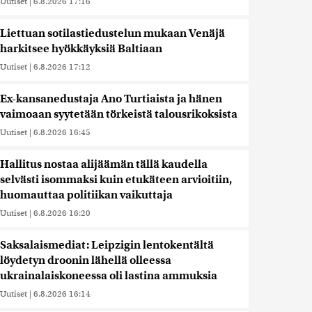
Uutiset
|
6.8.2026 17:16
Liettuan sotilastiedustelun mukaan Venäjä
harkitsee hyökkäyksiä Baltiaan
Uutiset
|
6.8.2026 17:12
Ex-kansanedustaja Ano Turtiaista ja hänen
vaimoaan syytetään törkeistä talousrikoksista
Uutiset
|
6.8.2026 16:45
Hallitus nostaa alijäämän tällä kaudella
selvästi isommaksi kuin etukäteen arvioitiin,
huomauttaa politiikan vaikuttaja
Uutiset
|
6.8.2026 16:20
Saksalaismediat: Leipzigin lentokentältä
löydetyn droonin lähellä olleessa
ukrainalaiskoneessa oli lastina ammuksia
Uutiset
|
6.8.2026 16:14