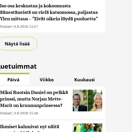
Iso osa keskustaa ja kokoomusta
äänestäneistä on vielä katsomossa, paljastaa
Ylen mittaus – ”Eivät oikein löydä puoluetta”
Uutiset
|
6.8.2026 15:57
Näytä lisää
Luetuimmat
Päivä
Viikko
Kuukausi
Miksi Ruotsin Daniel on pelkkä
prinssi, mutta Norjan Mette-
Marit on kruununprinsessa?
Uutiset
|
3.8.2026 21:46
Ihmiset kahmivat nyt näitä