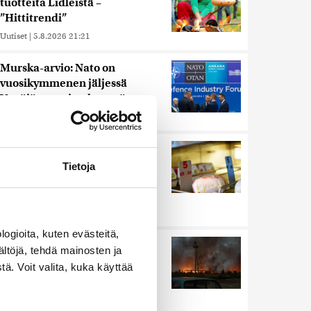
tuotteita Lidleistä –
”Hittitrendi”
Uutiset
|
5.8.2026 21:21
Murska-arvio: Nato on
vuosikymmenen jäljessä
Venäjän suorituskyvystä
Uutiset
|
5.8.2026 22:15
Nämä ihmiset sairastuvat
muita herkemmin sydän- ja
Tietoja
verisuonitauteihin, sanoo
tutkimus
Uutiset
|
5.8.2026 22:01
ogioita, kuten evästeitä,
Ukrainan mukaan yhtään
ältöjä, tehdä mainosten ja
Venäjän ohjusta ei kyetty
ä. Voit valita, kuka käyttää
pudottamaan iskussa, jossa
kuoli toistakymmentä ihmistä
Uutiset
|
5.8.2026 9:21