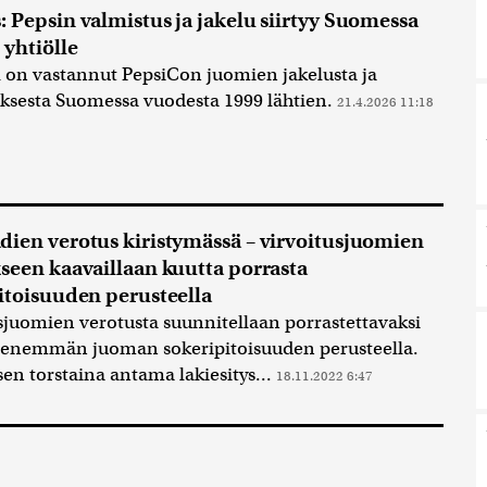
 Pepsin valmistus ja jakelu siirtyy Suomessa
 yhtiölle
 on vastannut PepsiCon juomien jakelusta ja
ksesta Suomessa vuodesta 1999 lähtien.
21.4.2026 11:18
ien verotus kiristymässä – virvoitusjuomien
seen kaavaillaan kuutta porrasta
itoisuuden perusteella
sjuomien verotusta suunnitellaan porrastettavaksi
 enemmän juoman sokeripitoisuuden perusteella.
sen torstaina antama lakiesitys...
18.11.2022 6:47