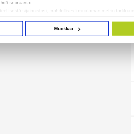
ehdä seuraavia:
teellisestä sijainnistasi, mahdollisesti muutaman metrin tarkkuud
kannaamalla sen ominaispiirteitä aktiivisesti (sormenjäljen muod
tietojasi käsitellään ja miten voit määrittää asetuksesi
tiedot-osi
Muokkaa
sen milloin vain evästeilmoituksessa.
mme sisällön ja mainosten räätälöimiseen, sosiaalisen median
iseen. Lisäksi jaamme sosiaalisen median, mainosalan ja analy
, miten käytät sivustoamme. Kumppanimme voivat yhdistää näitä t
on kerätty, kun olet käyttänyt heidän palvelujaan. Tietoja saatetaan