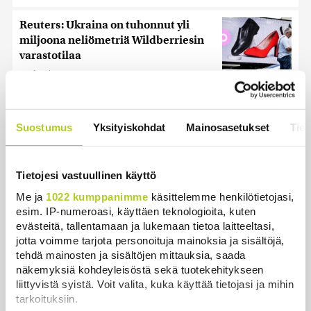
Reuters: Ukraina on tuhonnut yli
miljoona neliömetriä Wildberriesin
varastotilaa
Uutiset
|
7.8.2026 21:55
Oletko ihmetellyt peilejä
ikkunankarmeissa? Tällainen oli
Suostumus
Yksityiskohdat
Mainosasetukset
Tiet
1800-luvun ”sosiaalinen media”
Uutiset
|
5.8.2026 21:45
Tietojesi vastuullinen käyttö
Keskustan Siika-aho kertoo, mikä
Me ja
1022 kumppanimme
käsittelemme henkilötietojasi,
hänestä on Ylen gallupin todellinen
esim. IP-numeroasi, käyttäen teknologioita, kuten
uutinen – ”Kokoomus maksaa siitä
evästeitä, tallentamaan ja lukemaan tietoa laitteeltasi,
hintaa”
jotta voimme tarjota personoituja mainoksia ja sisältöjä,
Uutiset
|
6.8.2026 11:56
tehdä mainosten ja sisältöjen mittauksia, saada
näkemyksiä kohdeyleisöstä sekä tuotekehitykseen
liittyvistä syistä. Voit valita, kuka käyttää tietojasi ja mihin
tarkoituksiin.