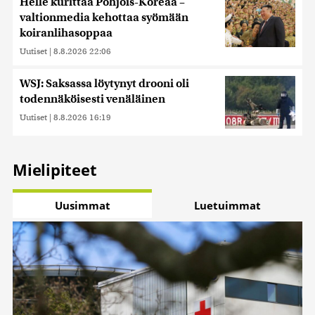
Helle kurittaa Pohjois-Koreaa –
valtionmedia kehottaa syömään
koiranlihasoppaa
Uutiset
|
8.8.2026 22:06
WSJ: Saksassa löytynyt drooni oli
todennäköisesti venäläinen
Uutiset
|
8.8.2026 16:19
Mielipiteet
Uusimmat
Luetuimmat