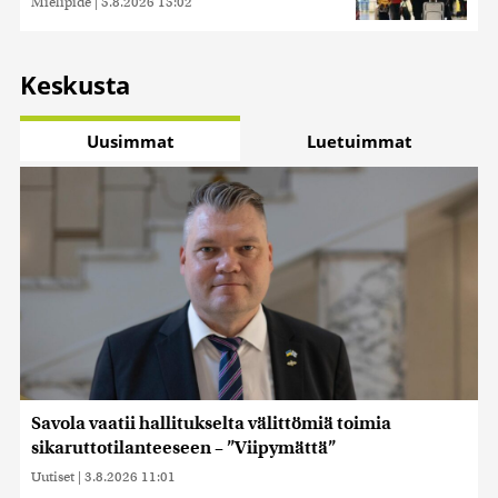
Mielipide
|
5.8.2026 15:02
Keskusta
Uusimmat
Luetuimmat
Savola vaatii hallitukselta välittömiä toimia
sikaruttotilanteeseen – ”Viipymättä”
Uutiset
|
3.8.2026 11:01