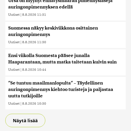
Ursa on myynyt ennätysmäärän pimennyslaseja
auringonpimennyksen edellä
Uutiset
|
8.8.2026 11:31
Suomessa näkyy keskiviikkona osittainen
auringonpimennys
Uutiset
|
8.8.2026 11:30
Ensi viikolla Suomesta pääsee junalla
Haaparantaan, mutta matka taitetaan kuivin suin
Uutiset
|
8.8.2026 10:44
”Se tuntuu maailmanlopulta” – Täydellinen
auringonpimennys kiehtoo turisteja ja paljastaa
uutta tutkijoille
Uutiset
|
8.8.2026 10:30
Näytä lisää