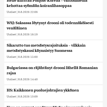
Helle kurittaa Pohjois-Koreaa – valtionmedia
kehottaa syömään koiranlihasoppaa
Uutiset
|
8.8.2026 22:06
WSJ: Saksassa löytynyt drooni oli todennäköisesti
venäläinen
Uutiset
|
8.8.2026 16:19
Sikarutto tuo metsästysrajoituksia – vilkkain
metsästyskausi käynnistyy Suomessa
Uutiset
|
8.8.2026 15:00
Bulgariassa on räjähtänyt drooni lähellä Romanian
rajaa
Uutiset
|
8.8.2026 14:40
HS: Kaikkonen puoluejohtajien ykkönen
Uutiset
|
8.8.2026 13:09