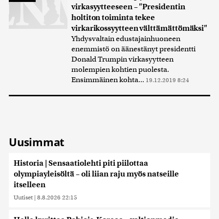
virkasyytteeseen – "Presidentin
holtiton toiminta tekee
virkarikossyytteen välttämättömäksi"
Yhdysvaltain edustajainhuoneen
enemmistö on äänestänyt presidentti
Donald Trumpin virkasyytteen
molempien kohtien puolesta.
Ensimmäinen kohta...
19.12.2019 8:24
Uusimmat
Historia | Sensaatiolehti piti piilottaa
olympiayleisöltä – oli liian raju myös natseille
itselleen
Uutiset
|
8.8.2026 22:15