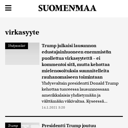
virkasyyte
Trump julkaisi lausunnon
Yhdysvallat
edustajainhuoneen enemmistön
puollettua virkasyytettä – ei
kommentoi sitä, mutta kehottaa
mielenosoituksia suunnitelleita
rauhanomaiseen toimintaan
Yhdysvaltain presidentti Donald Trump
kehottaa tuoreessa lausunnossaan
amerikkalaisia yhdistymään ja
välttämään väkivaltaa. Kyseessä...
14.1.2021 3:20
Presidentti Trump joutuu
Trump