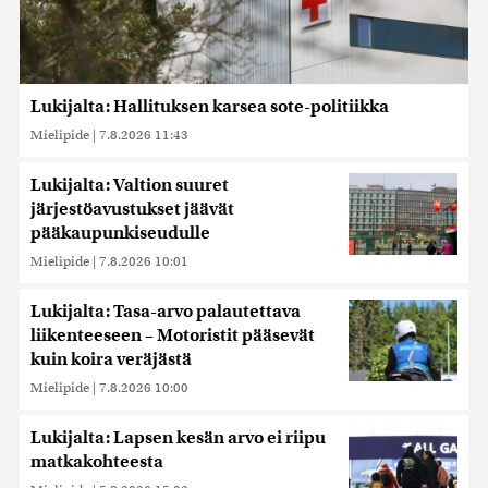
Lukijalta: Hallituksen karsea sote-politiikka
Mielipide
|
7.8.2026 11:43
Lukijalta: Valtion suuret
järjestöavustukset jäävät
pääkaupunkiseudulle
Mielipide
|
7.8.2026 10:01
Lukijalta: Tasa-arvo palautettava
liikenteeseen – Motoristit pääsevät
kuin koira veräjästä
Mielipide
|
7.8.2026 10:00
Lukijalta: Lapsen kesän arvo ei riipu
matkakohteesta