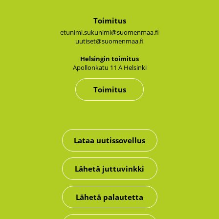
Toimitus
etunimi.sukunimi@suomenmaa.fi
uutiset@suomenmaa.fi
Hel­sin­gin toi­mi­tus
Apol­lon­ka­tu 11 A Hel­sin­ki
Toimitus
Lataa uutissovellus
Lähetä juttuvinkki
Lähetä palautetta