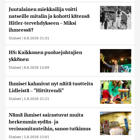
Juutalainen miekkailija voitti
natseille mitalin ja kohotti kätensä
Hitler-tervehdykseen – Miksi
ihmeessä?
Uutiset
|
6.8.2026 21:31
HS: Kaikkonen puoluejohtajien
ykkönen
Uutiset
|
8.8.2026 13:09
Ihmiset kahmivat nyt näitä tuotteita
Lidleistä – ”Hittitrendi”
Uutiset
|
5.8.2026 21:21
Nämä ihmiset sairastuvat muita
herkemmin sydän- ja
verisuonitauteihin, sanoo tutkimus
Uutiset
|
5.8.2026 22:01